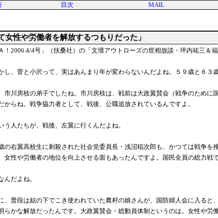
新
目次
MAIL
て女性や労働者を解放するつもりだった」
Ａ！2006.4/4号」（扶桑社）の「文壇アウトローズの世相放談・坪内祐三＆
かし、菅と小沢って、実はあんまり年が変わらないんだよね。５９歳と６３
、市川房枝の弟子でしたね。市川房枝は、戦前は大政翼賛会（戦争のために
だからね。戦争協力者として、戦後、公職追放されているんですよ。
いう人たちが、戦後、左翼に行くんだよね。
歳の右翼高校生に刺殺された社会党委員長・浅沼稲次郎も、かつては戦争を
、女性や労働者の地位を向上させる面もあったんですよ。国民全員の総力戦
なんだよね。
に、普段は姑の下でこき使われていた農村の娘さんが、国防婦人会に入ると
明らかな解放だったんです。大政翼賛会・総動員体制というのは。女性や労