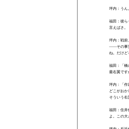
坪内：うん
福田：彼ら
言えばさ。
坪内：戦前
――その事
ね。だけど
福田：「橋
最右翼です
坪内：「作
どこがおか
そういう右
福田：住井
よ。この大
坪内：反近