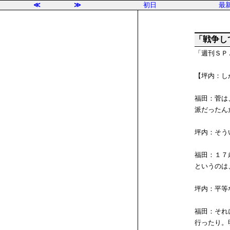
≪
≫
初日
最
「戦争し
「週刊ＳＰ
【坪内：し
福田：菅は
派だったん
坪内：そう
福田：１７
というのは
坪内：平等
福田：それ
行ったり。