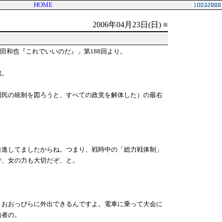
HOME
2006年04月23日(日)
■
福田和也『これでいいのだ』」第188回より。
歳。
国民の統制を図ろうと、すべての政党を解体した）の最右
推進してましたからね。つまり、戦時中の「総力戦体制」
で、女の力も大切だぞ、と。
、おおっぴらに外出できるんですよ。電車に乗って大会に
働者の。