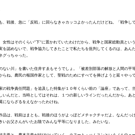
。
も、戦後、急に「反戦」に回らなきゃカッコよかったんだけどね。「戦争し
、女性はそのくらい”下”に置かれていたわけだから、戦争と国家総動員とい
実を認めないで、戦争協力してきたことで私たちを批判してくるのは、あん
ネグっちゃった。
のない川」を書いた住井すゑもそうでしょ。「被差別部落の解放と人間の平
からね。農民の報国作家として、聖戦のためにすべてを捧げようと延々やっ
家の戦争責任問題」を追及した特集が１０年くらい前の「論座」であって、
しいんだと。当時としてはそれは、１つの新しいラインだったんだから。あ
翼にならざるをえなかったわけね。
作品は、戦前はまとも。戦後のほうがよっぽどメチャクチャだよ。なんだっ
きいお父さんがいたお陰でみんな平等になりました、みたいな。
代主義と、農本主義が結びついていく。クヌート・ハムスンというノルウェ