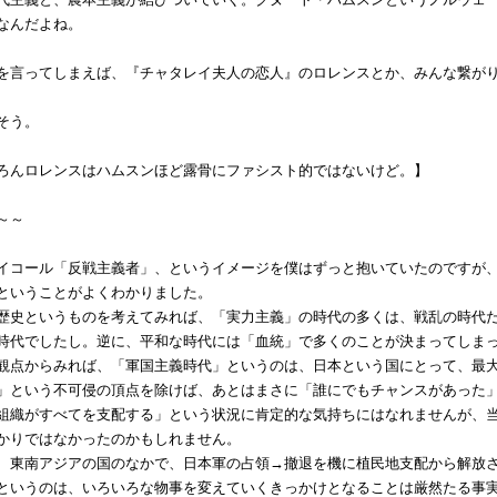
なんだよね。
を言ってしまえば、『チャタレイ夫人の恋人』のロレンスとか、みんな繋が
そう。
ろんロレンスはハムスンほど露骨にファシスト的ではないけど。】
～～
コール「反戦主義者」、というイメージを僕はずっと抱いていたのですが、
ということがよくわかりました。
史というものを考えてみれば、「実力主義」の時代の多くは、戦乱の時代だ
時代でしたし。逆に、平和な時代には「血統」で多くのことが決まってしま
点からみれば、「軍国主義時代」というのは、日本という国にとって、最大
」という不可侵の頂点を除けば、あとはまさに「誰にでもチャンスがあった
組織がすべてを支配する」という状況に肯定的な気持ちにはなれませんが、
かりではなかったのかもしれません。
東南アジアの国のなかで、日本軍の占領→撤退を機に植民地支配から解放さ
というのは、いろいろな物事を変えていくきっかけとなることは厳然たる事