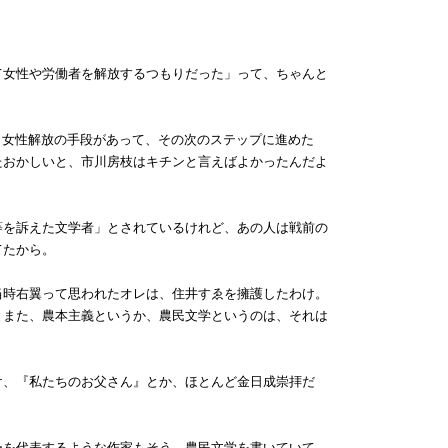
て女性や労働者を解放するつもりだった」って、ちゃんと
う女性解放の手段があって、その次のステップに進めた
たおかしいと、市川房枝はキチンと言えばよかったんだよ
等を訴えた文学者」とされているけれど、あの人は戦前の
てたから。
当時右翼って思われたオレは、住井すゑを擁護したわけ。
とまた、農本主義というか、農民文学というのは、それは
け、『私たちのお父さん』とか、ほとんど金日成崇拝だ
ーを代表するような作家もそう。農民文学を書いていて、