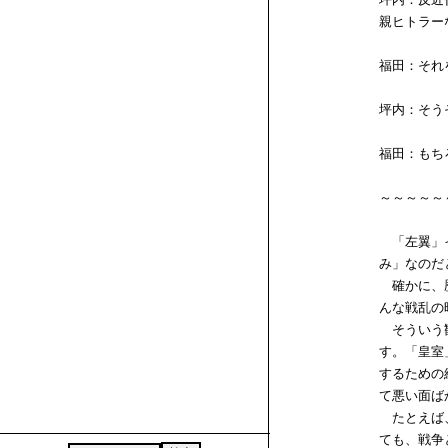
親ヒトラー
福田：それ
坪内：そう
福田：もち
～～～～～
「左翼」イ
み」なのだ
確かに、歴
んな戦乱の
そういう観
す。「皇室
するための
て悪い面ば
たとえば、
ても、戦争