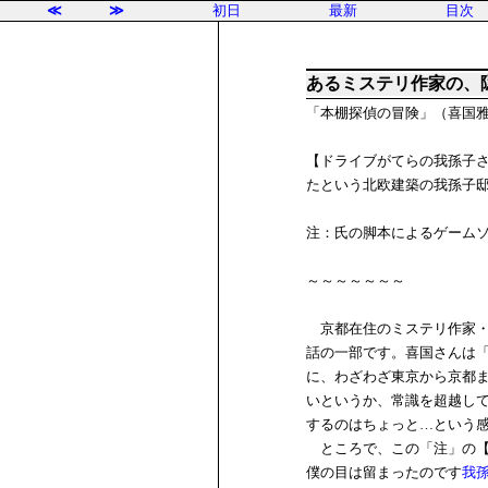
≪
≫
初日
最新
目次
あるミステリ作家の、
「本棚探偵の冒険」（喜国
【ドライブがてらの我孫子
たという北欧建築の我孫子
注：氏の脚本によるゲーム
～～～～～～～
京都在住のミステリ作家・
話の一部です。喜国さんは
に、わざわざ東京から京都
いというか、常識を超越し
するのはちょっと…という
ところで、この「注」の【
僕の目は留まったのです
我