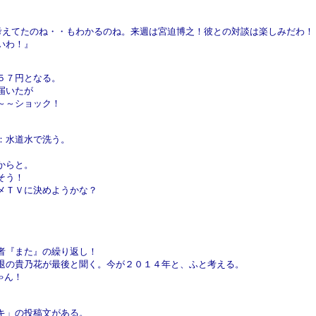
考えてたのね・・もわかるのね。来週は宮迫博之！彼との対談は楽しみだわ！
いわ！』
５７円となる。
届いたが
～～ショック！
：水道水で洗う。
からと。
そう！
メＴＶに決めようかな？
者『また』の繰り返し！
退の貴乃花が最後と聞く。今が２０１４年と、ふと考える。
ゃん！
キ」の投稿文がある。