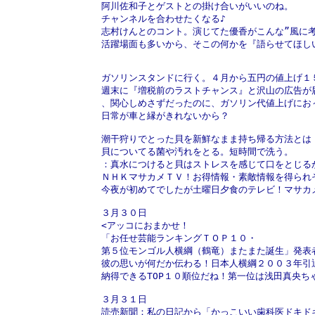
阿川佐和子とゲストとの掛け合いがいいのね。
チャンネルを合わせたくなる♪
志村けんとのコント。演じてた優香がこんな”風に
活躍場面も多いから、そこの何かを『語らせてほし
ガソリンスタンドに行く。４月から五円の値上げ１
週末に『増税前のラストチャンス』と沢山の広告が
、関心しめさずだったのに、ガソリン代値上げにお
日常が車と縁がきれないから？
潮干狩りでとった貝を新鮮なまま持ち帰る方法とは
貝についてる菌や汚れをとる。短時間で洗う。
：真水につけると貝はストレスを感じて口をとじる
ＮＨＫマサカメＴＶ！お得情報・素敵情報を得られ
今夜が初めてでしたが土曜日夕食のテレビ！マサカ
３月３０日
<アッコにおまかせ！
「お任せ芸能ランキングＴＯＰ１０・
第５位モンゴル人横綱（鶴竜）またまた誕生」発表
彼の思いが何だか伝わる！日本人横綱２００３年引
納得できるTOP１０順位だね！第一位は浅田真央ち
３月３１日
読売新聞：私の日記から「かっこいい歯科医ドキド