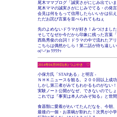
尾木ママブログ「誠実さがにじみ出ていま
尾木ママの誠実さがにじみでてる・の発言
会見は何をもって信用したらいいかは伝え
ただお詫び言葉を並べられてもねぇ
先のよめないドラマが好き！みつけました。MO
そしてなぜか今だから印象に残った言葉「
西島秀俊の台詞！ドラマの中で流れたアリ
こちらは偶然かしら！第二話が待ち遠しい
o(^-^)o ﾜｸﾜｸｯ
2014年04月09日(水)
つぶやき ♡
小保方氏「STAPある」と明言 -
ＮＨＫニュースを観る。２００回以上成功
しかし第三者がみてもわかるものがない！
実験ノート公開がなぜ、できないのでしょ
これでは『事実は本人のみぞ知る』と世間
食器類に愛着がわいてたんだなを、今朝、
最後の一個・お茶碗が割れた！次男が小学