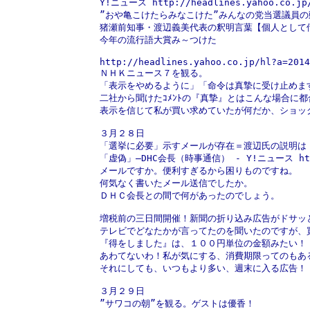
Y!ニュース http://headlines.yahoo.co.jp/
”おや亀こけたらみなこけた”みんなの党当選議員
猪瀬前知事・渡辺義美代表の釈明言葉【個人として
今年の流行語大賞み～つけた
http://headlines.yahoo.co.jp/hl?a=2014
ＮＨＫニュース７を観る。
「表示をやめるように」「命令は真摯に受け止めま
二社から聞けたｺﾒﾝﾄの『真摯』とはこんな場合に
表示を信じて私が買い求めていたが何だか、ショック！
３月２８日
「選挙に必要」示すメールが存在＝渡辺氏の説明は
「虚偽」―DHC会長（時事通信） - Y!ニュース http://h
メールですか。便利すぎるから困りものですね。
何気なく書いたメール送信でしたか。
ＤＨＣ会長との間で何があったのでしょう。
増税前の三日間開催！新聞の折り込み広告がドサッ
テレビでどなたかが言ってたのを聞いたのですが、
『得をしました』は、１００円単位の金額みたい！
あわてないわ！私が気にする、消費期限ってのもあ
それにしても、いつもより多い、週末に入る広告！
３月２９日
”サワコの朝”を観る。ゲストは優香！