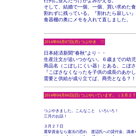
行列に並んだっけがよみがえる。
そして、結婚で一個、一個、買い求めた食
割れずに残っている。『割れたら寂しい』
食器棚の奥にメモを入れて直しました。
2014年04月07日(月)
つぶやき ♡
日本経済新聞”春秋”より・・
生産注文が追いつかない。６歳までの幼児
商品名（こぼしにくい器）とある。こぼさ
『こぼさなくなったを子供の成長のあかし
需要と供給が成り立てば、商売となる？！
2014年04月06日(日)
つぶやいています。（３月２７
つぶやきました。こんなこと　いろいろ！
三月のお話！
３月２７日
選挙資金なら違法の恐れ　渡辺氏への貸付金、識者