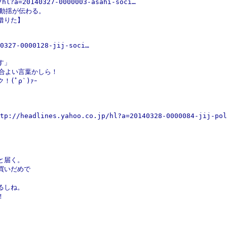
hl?a=20140327-0000003-asahi-soci…
の動揺が伝わる。
借りた】
0327-0000128-jij-soci…
す」
都合よい言葉かしら！
(ﾟρ`)ｧｰ
eadlines.yahoo.co.jp/hl?a=20140328-0000084-jij-pol
と届く。
買いだめで
るしね。
！