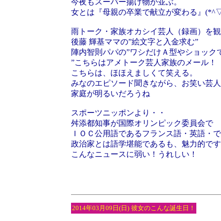
今夜もスーパー揚げ物が並ぶ。
女とは『母親の卒業で献立が変わる』(*^▽^
雨トーク・家族オカシイ芸人（録画）を観
後藤 輝基ママの”絵文字と入金求む”
陣内智則パパの”ワシだけＡ型やショック
”こちらはアメトーク芸人家族のメール！
こちらは、ほほえましくて笑える。
みなのエピソード聞きながら、お笑い芸人
家庭が明るいだろうね
スポーツニッポンより・・
舛添都知事が国際オリンピック委員会で
ＩＯＣ公用語であるフランス語・英語・で
政治家とは語学堪能であるも、魅力的です
こんなニュースに弱い！うれしい！
2014年03月09日(日)
彼女のこんな誕生日！