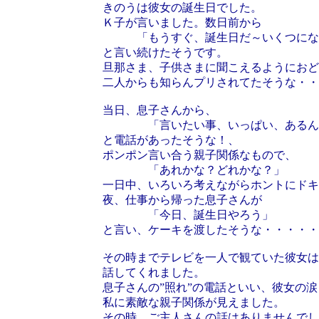
きのうは彼女の誕生日でした。
Ｋ子が言いました。数日前から
「もうすぐ、誕生日だ～いくつにな
と言い続けたそうです。
旦那さま、子供さまに聞こえるようにおど
二人からも知らんプリされてたそうな・・
当日、息子さんから、
「言いたい事、いっぱい、あるんだ
と電話があったそうな！、
ポンポン言い合う親子関係なもので、
「あれかな？どれかな？」
一日中、いろいろ考えながらホントにドキ
夜、仕事から帰った息子さんが
「今日、誕生日やろう」
と言い、ケーキを渡したそうな・・・・・
その時までテレビを一人で観ていた彼女は
話してくれました。
息子さんの”照れ”の電話といい、彼女の
私に素敵な親子関係が見えました。
その時、ご主人さんの話はありませんでし