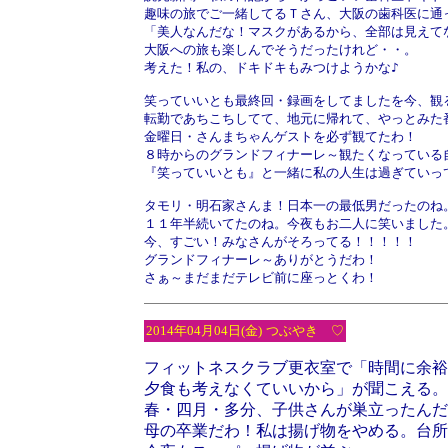
趣味の旅でご一緒してるＴさん、大阪の歯科医に通
「美人なんだな！マスクがあるから、全部は見えて
大阪への旅も楽しんでそうだったけれど・・。
考えた！私の、ドキドキもみつけようかな♪
笑っていいとも最終回・録画をしてましたを今、観
転勤であちこちしてて、地元に帰れて、やっとみた
金曜日・さんまちゃんゲストを必ず観てたわ！
８時からのグランドフィナーレ～観たくなっている
『笑っていいとも』と一緒に私の人生は過ぎていっ
タモリ・明石家さんま！日本一の最低男だったのね
１１年半続いてたのね。今夜もお二人に笑いました
今、すごい！みなさんがそろってる！！！！！
グランドフィナーレ～ありがとうだわ！
さぁ～まだまだテレビ前に座っとくわ！
2014年04月04日(金)
つぶやき ♡
フィットネスクラブ更衣室で「時間に余裕
夕食も考えなくていいから」が聞こえる。
春・四月・多分、子供さんが巣立ったんだ
母の卒業だわ！私は揚げ物をやめる。台所