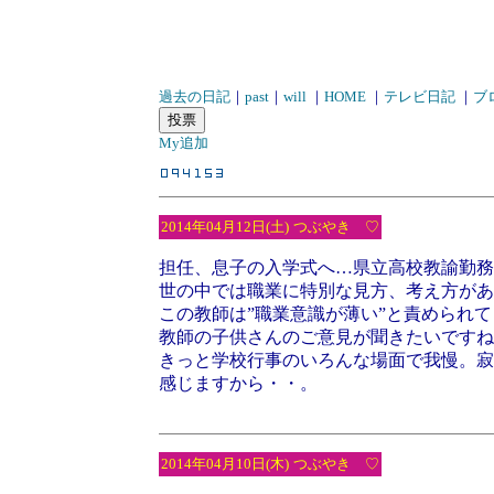
過去の日記
｜
past
｜
will
｜
HOME
｜
テレビ日記
｜
ブ
My追加
2014年04月12日(土)
つぶやき ♡
担任、息子の入学式へ…県立高校教諭勤務
世の中では職業に特別な見方、考え方があ
この教師は”職業意識が薄い”と責められ
教師の子供さんのご意見が聞きたいですね
きっと学校行事のいろんな場面で我慢。寂
感じますから・・。
2014年04月10日(木)
つぶやき ♡