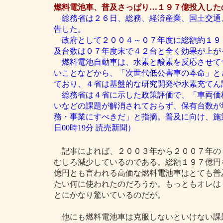
燃料電池車、普及さっぱり…１９７億投入した
総務省は２６日、総務、経済産業、国土交通
告した。
政府として２００４～０７年度に総額約１９
及台数は０７年度末で４２台と全く効果が上が
燃料電池自動車は、水素と酸素を反応させて
いことなどから、「次世代低公害車の本命」と
ており、４省は基盤的な研究開発や水素充てん
総務省は４省に示した政策評価で、「車両価
いなどの課題が解消されておらず、保有台数が
務・事業にすべきだ」と指摘。普及に向け、施策
日00時19分 読売新聞）
記事によれば、２００３年から２００７年の
むしろ減少しているのである。総額１９７億円
億円とも言われる高価な燃料電池車はとても普
たい何に使われたのだろうか。もっともオレは
とにかなり驚いているのだが。
他にも燃料電池車は克服しないといけない課