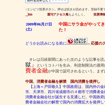
↑エンピツ投票ボタン。押せば続きが読めます。登録不要
_)m
週刊アクセス庵
もよろしく。
投票博
中国にサラ金がやってき
2009年06月27日
(土)
た！
どうかお読みになる前に
←応援のク
オレは日経新聞にあった次のような記事を読
獄」
というコトバを生み、利息制限法の適用
費者金融
が中国で認可されるという。まず
中国、消費者金融を解禁 国内消費を後押し
【上海＝戸田敬久】中国政府は、国内外の金
市、天津市、四川省成都市の４都市で消費者金
消費者金融会社が誕生する見通しだ。中国政府
費者金融会社の解禁で国内の消費拡大を後押し