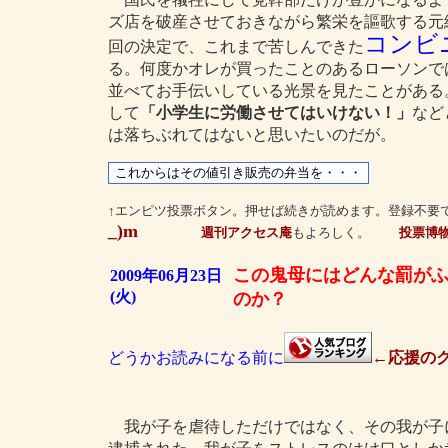
ズ店を破産させておきながら繁栄を謳歌する元
コンビ
回の決定で、これまで苦しんできた
る。何度かオレが買ったことのあるローソンで
並べてお手伝いしている光景を見たことがある
して
「小学生に労働させてはいけない！」
など
は落ちぶれてはないと思いたいのだが。
↑エンピツ投票ボタン。押せば続きが読めます。登録不要
_)m
週刊アクセス庵
もよろしく。
投票博
この鬼母にはどんな罰が
2009年06月23日
(火)
のか？
どうかお読みになる前に
←応援のク
我が子を虐待しただけではなく、その我が子