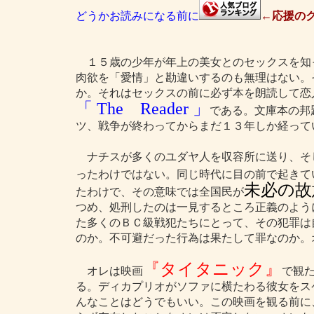
どうかお読みになる前に
←応援のク
１５歳の少年が年上の美女とのセックスを知
肉欲を「愛情」と勘違いするのも無理はない。
か。それはセックスの前に必ず本を朗読して恋
「 The Reader 」
である。文庫本の邦
ツ、戦争が終わってからまだ１３年しか経って
ナチスが多くのユダヤ人を収容所に送り、そ
ったわけではない。同じ時代に目の前で起きて
未必の故
たわけで、その意味では全国民が
つめ、処刑したのは一見するところ正義のよう
た多くのＢＣ級戦犯たちにとって、その犯罪は
のか。不可避だった行為は果たして罪なのか。
『タイタニック』
オレは映画
で観
る。ディカプリオがソファに横たわる彼女をス
んなことはどうでもいい。この映画を観る前に