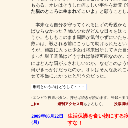
もある。オレはそうした痛ましい事件を新聞で
た親のところに生まれてこいよ」
と願うことし
本来なら自分を守ってくれるはずの母親から
ばならなかった７歳の少女がどんな日々を送っ
うか。もしもこのまま周囲が気付かずにいたら
救いは、殺される前にこうして助けられたとい
うが、施設に入った少女は将来出所してきた自
まった親子関係はどうすれば修復可能なのか。
にはどんな罰がふさわしいのか。なぜこのよう
何がきっかけだったのか。オレはそんなあれこ
せて本当によかったと思うのだった。
↑エンピツ投票ボタン。押せば続きが読めます。登録不要
_)m
週刊アクセス庵
もよろしく。
投票博
生活保護を食い物にする
2009年06月22日
(月)
すな！