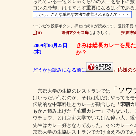
られている一辺３０㎝くらいの人工芝を下に敷
コンの冷却」はますます重要になるはずである
↑エンピツ投票ボタン。押せば続きが読めます。登録不要
_)m
週刊アクセス庵
もよろしく。
投票博
きみは総長カレーを見た
2009年06月25日
(木)
か？
どうかお読みになる前に
←応援のク
「ソウ
京都大学の生協のレストランでは
はいったい何なのか。それは朝だけやってるモ
伝統的な中華料理とカレーが融合した
「宋朝カ
もかと積み上げた
「荘重カレー」
でもないし、
ウチョウ」とは京都大学でいちばん偉い人、総
先生はカレー好きな方であった。そのカレーへ
京都大学の生協レストランでだけ喰えるのであ