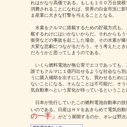
れはかなり高価である。もしも１００万台規模
消費されることになれば、世界の白金市況に影
ま産業に大きな打撃を与えることとなる。
水素をクルマに搭載するための貯蔵方式も、
載するわけにはいかないからだ。それからもう
衝突などの事故を起こした場合、その水素が爆
大変な悲劇につながるだろう。そう考えたとき
だろうかと思ってしまうのである。
いくら燃料電池が無公害でエコであっても、
誰でもクルマに１億円出せるような社会なら別
うに購入補助を出すにしても、買わせるために
ないことになる。そんなことは不可能だ。そう
気自動車へという変化が待っているということ
日本が先行していたこの燃料電池自動車の技
いのである。日産はＨＶをあきらめて電気自動
の一手」
がどう展開するのか、オレは野次