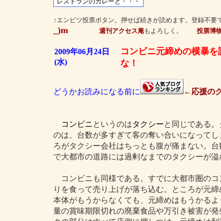
↑エンピツ投票ボタン。押せば続きが読めます。登録不要
_)m
週刊アクセス庵
もよろしく。
投票博
コンビニ元締めの横暴を
2009年06月24日
(水)
な！
どうかお読みになる前に
←応援のク
コンビニ
というのは
タクシー
と同じである。
のは、台数が多すぎて客の奪い合いになってし
ろがタクシー会社はちっとも腹が痛まない。台
で大都市の道路には過剰なまでのタクシーが溢
コンビニも同様である。すでに大都市圏のコ
りを食って売り上げが落ち込む。ところが元締
本体がもうからなくても、元締めはもうかるよ
量の賞味期限切れの廃棄食品や万引き被害が発