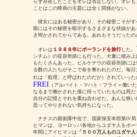
らず存在したことをオレは否定しない。オレも
ことはこの映画の主題には全く関係がない。
彼女にはある秘密があり、その秘密こそがす
面にはその秘密を暗示するさまざまな伏線があ
き明かされてからである。あれもそうだったの
オレは
１９８８年にポーランドを旅行
した。
ンチム）の収容所跡にも行った。大量に積み上
もたくさんあった。ビルケナウの収容所跡には
る数の人たちがそこで命を奪われたのだ。毎日
れは「処理」と呼ばれたのだが）されていった
FREI
（アルバイト・マハト・フライ＝働いた
なるまで働かされた後に待っていたものは死だ
自分の記憶とそれを重ね合わせた。あんな狭い
思ってやりきれない気持ちになった。
ナチスの親衛隊中佐で、国家保安本部第IV局
ヒマンは、ヨーロッパ各地からユダヤ人をポー
年間にアイヒマンは
「５００万人ものユダヤ人