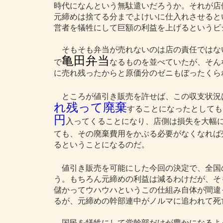
時代になんという無駄遣いだろうか。それが店
元締めは捨てる分までよけいに仕入れさせると
営者を犠牲にして巨額の利益を上げるというビ
そもそも弁当が売れないのは店の責任ではな
亀田弁当
で
なるものを並べていたが、そん
に売れ残ったからと原価分のゼニもぼったくら
ところが値引き販売を許せば、この収支状況
れ残って廃棄
することになったとしても
円
入ってくることになり、店側は損失を大幅
ても、その廃棄費用をかぶる必要がなくなれば
るということになるのだ。
値引き販売を可能にした今回の決定で、全国
う。もちろん元締めの利益は減るわけだが、そ
儲かってウハウハというこの仕組み自体が間違
るが、元締めの幹部連中がノルマに追われて死
国民を犠牲にして党幹部だけが豊かになるよ