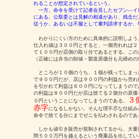
れることが想定されているという。
一方、命令を受けて記者会見したセブン―イ
にある。公取委とは見解の相違があり、残念だ
従うか、あるいは不服として審判請求するか、
わかりにくい方のために具体的に説明しよう
仕入れ値は３００円とすると、一個売れれば２
て１００円が店側の取り分であるとする。この
（正確には弁当の卸値－製造原価分も元締めの
ところが１０個のうち、１個が残ってしまっ
で９００円だが、店は９００円の利益から売れ
を引かれて利益は６００円になってしまうので
の利益は８００円だが店は捨てる２個分の原価
３
０円ということになってしまうのである。
赤字
になるしかない。そんな理不尽な仕組み
命令で捨てる分にまでゼニを払わされるのであ
しかも値引き販売が規制されてるから、大量
間５００万円を越えるという廃棄品を出してい