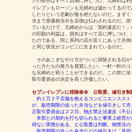
クの部分はすべて店側に押しつけ、元締めは利
イレブンもローソンも元締めは儲かってるので
したりという悲劇が後を絶たないのだ。まずく
当まで原価相当分を店側は払わされるのだ。捨
ているだけで、元締めからは「契約違反だ！」
の巨額の利益は、損失はすべて店に押しつけ、
たのである。同じ系列の店が近くにあって共倒
と同じ状況がコンビニに生まれているのだ。
そのあこぎなやり方がついに排除される日が
った方たちの努力を賞賛したい。一軒一軒のコ
な元締めと戦うことができるのだ。この世に珍
取引委員会の決定を高く評価したい。
セブンイレブンに排除命令 公取委、値引き制
約１万２千店舗を抱えるコンビニエンススト
が、販売期限の迫った弁当などを値引きして売
正取引委員会は２２日、独占禁止法違反（不公
本部との契約を打ち切られると事実上経営が
得ない実態がある、と公取委は判断。独禁法の
販売期限の迫った弁当などの値引きは「見切