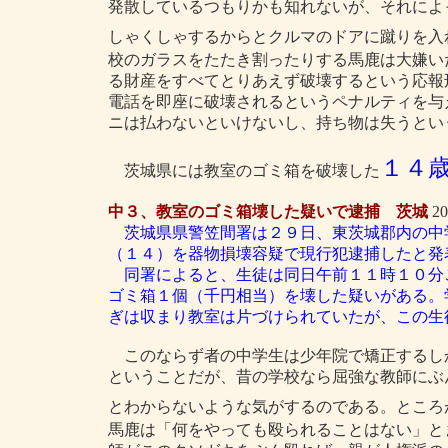
発散しているつもりかも知れないが、それによ
しゃくしゃするからとクルマのドアに蹴りを入
校のガラスをたたき割ったりする馬鹿は大嫌い
る財産をすべてとりあえず破壊するという応報
電話を即座に破壊されるというペナルティを与
ニは払わないといけないし、持ち物は失うとい
１４
茨城県には教室のゴミ箱を破壊した
中３、教室のゴミ箱壊した疑いで逮捕 茨城
2
茨城県県警笠間署は２９日、東茨城郡内の中
（１４）を器物損壊容疑で現行犯逮捕したと発
同署によると、生徒は同日午前１１時１０分
ゴミ箱１個（千円相当）を壊した疑いがある。
ぎは収まり教室は片づけられていたが、この生
このならず者の中学生は少年院で矯正するし
ということだが、昔の学校なら屈強な教師にぶ
とわからないような気がするのである。ところ
馬鹿は「何をやっても殴られることはない」と