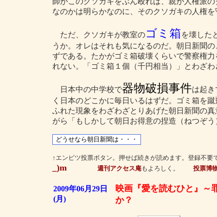
師がこのクソガキをぶん殴れば、親が人権派の
なのかは明らかなのに、そのクソガキの人権を
ゴミ箱
ただ、クソガキが教室の
を壊した
うか。オレはそれも気になるのだ。朝日新聞の
ずである。たかがゴミ箱破壊くらいで警察権力
れない。「ゴミ箱１個（千円相当）」とわざわ
器物破損事件
日本中の中学校で
は起き
く日本のどこかに毎日いるはずだ。ゴミ箱を蹴
ふれた現象をわざわざとりあげた朝日新聞の真
がら「もしかして朝日お得意の捏造（ねつぞう
↑エンピツ投票ボタン。押せば続きが読めます。登録不要
_)m
週刊アクセス庵
もよろしく。
投票博
映画『愛を読むひと』～
2009年06月29日
(月)
か？