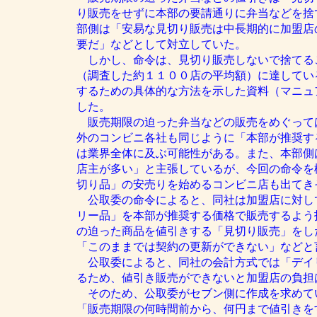
り販売をせずに本部の要請通りに弁当などを捨
部側は「安易な見切り販売は中長期的に加盟店
要だ」などとして対立していた。
しかし、命令は、見切り販売しないで捨てる
（調査した約１１００店の平均額）に達してい
するための具体的な方法を示した資料（マニュ
した。
販売期限の迫った弁当などの販売をめぐって
外のコンビニ各社も同じように「本部が推奨す
は業界全体に及ぶ可能性がある。また、本部側
店主が多い」と主張しているが、今回の命令を
切り品」の安売りを始めるコンビニ店も出てき
公取委の命令によると、同社は加盟店に対し
リー品」を本部が推奨する価格で販売するよう
の迫った商品を値引きする「見切り販売」をし
「このままでは契約の更新ができない」などと
公取委によると、同社の会計方式では「デイ
るため、値引き販売ができないと加盟店の負担
そのため、公取委がセブン側に作成を求めて
「販売期限の何時間前から、何円まで値引きを