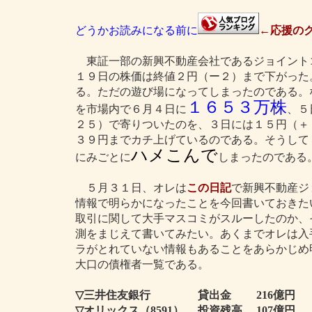
どうかお読みになる前に
←応援のク
東証一部の新興不動産会社であるジョイント
１９日の株価は終値２円（ー２）まで下がった
る。ただの遊び場になってしまったのである。
１６５３万株
を市場内で６月４日に
、５
２５）で寄りついたのを、３日には１５円（＋
３９円までカチ上げているのである。そうして
ハメこんで
にみごとに
しまったのである
５月３１日、オレは
この日記
で新興不動産ジ
情報で明らかになったことを今回書いておきた
取引に関して大手マスコミがスルーしたのか、
測をまじえて書いてみたい。あくまでオレは入
ラがとれていない情報もあることをあらかじめ
大口の債権者一覧である。
▽三井住友銀行 貸出金 216億円
▽オリックス（8591） 投資残高 107億円