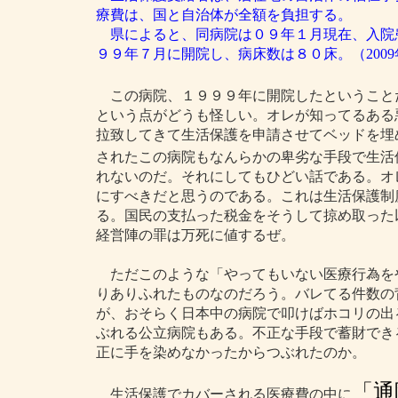
療費は、国と自治体が全額を負担する。
県によると、同病院は０９年１月現在、入院
９９年７月に開院し、病床数は８０床。（2009年6
この病院、１９９９年に開院したということ
という点がどうも怪しい。オレが知ってるある
拉致してきて生活保護を申請させてベッドを埋
されたこの病院もなんらかの卑劣な手段で生活
れないのだ。それにしてもひどい話である。オ
にすべきだと思うのである。これは生活保護制
る。国民の支払った税金をそうして掠め取った
経営陣の罪は万死に値するぜ。
ただこのような「やってもいない医療行為を
りありふれたものなのだろう。バレてる件数の
が、おそらく日本中の病院で叩けばホコリの出
ぶれる公立病院もある。不正な手段で蓄財でき
正に手を染めなかったからつぶれたのか。
「通
生活保護でカバーされる医療費の中に