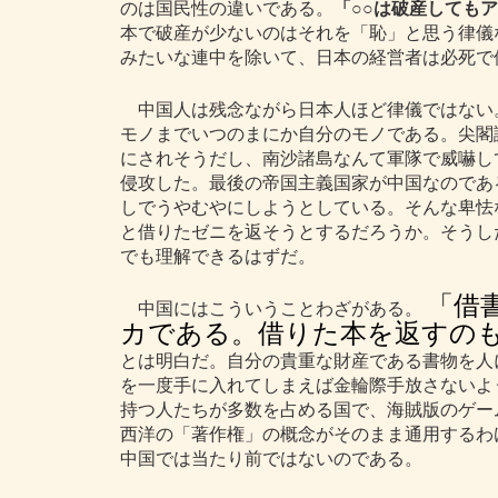
のは国民性の違いである。
「○○は破産しても
本で破産が少ないのはそれを「恥」と思う律儀
みたいな連中を除いて、日本の経営者は必死で
中国人は残念ながら日本人ほど律儀ではない
モノまでいつのまにか自分のモノである。尖閣
にされそうだし、南沙諸島なんて軍隊で威嚇し
侵攻した。最後の帝国主義国家が中国なのであ
しでうやむやにしようとしている。そんな卑怯
と借りたゼニを返そうとするだろうか。そうし
でも理解できるはずだ。
「借
中国にはこういうことわざがある。
カである。借りた本を返すの
とは明白だ。自分の貴重な財産である書物を人
を一度手に入れてしまえば金輪際手放さないよ
持つ人たちが多数を占める国で、海賊版のゲー
西洋の「著作権」の概念がそのまま通用するわ
中国では当たり前ではないのである。