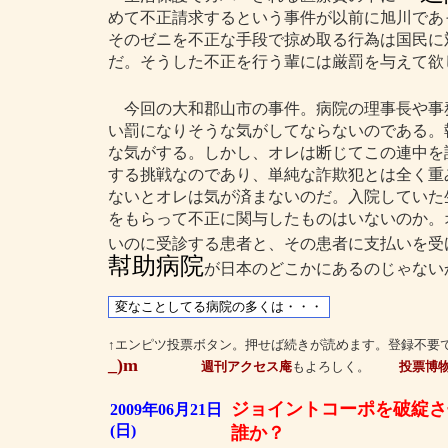
めて不正請求するという事件が以前に旭川であ
そのゼニを不正な手段で掠め取る行為は国民に
だ。そうした不正を行う輩には厳罰を与えて欲
今回の大和郡山市の事件。病院の理事長や事
い罰になりそうな気がしてならないのである。
な気がする。しかし、オレは断じてこの連中を
する挑戦なのであり、単純な詐欺犯とは全く重
ないとオレは気が済まないのだ。入院していた
をもらって不正に関与したものはいないのか。
いのに受診する患者と、その患者に支払いを受
幇助病院
が日本のどこかにあるのじゃない
↑エンピツ投票ボタン。押せば続きが読めます。登録不要
_)m
週刊アクセス庵
もよろしく。
投票博
ジョイントコーポを破綻さ
2009年06月21日
(日)
誰か？