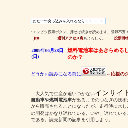
↑エンピツ投票ボタン。押せば続きが読めます。登録不要
_)m
週刊アクセス庵
もよろしく。
投票博
燃料電池車はあきらめる
2009年06月28日
(日)
のか？
どうかお読みになる前に
←応援のク
インサイ
大人気で生産が追いつかない
自動車や燃料電池車
が出るまでのつなぎの技術
から販売されることになったが、走行時に水し
の開発はかなり遅れている。いや、遅れている
である。読売新聞の記事を引用しよう。