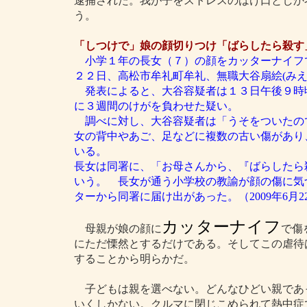
逮捕された。我が子をストレスのはけ口としか
う。
「しつけで」娘の顔切りつけ「ばらしたら殺す
小学１年の長女（７）の顔をカッターナイフ
２２日、高松市牟礼町牟礼、無職大谷扇絵(みえ
発表によると、大谷容疑者は１３日午後９時
に３週間のけがを負わせた疑い。
調べに対し、大谷容疑者は「うそをついたの
女の背中やあご、足などに複数の古い傷があり
いる。
長女は同署に、「お母さんから、『ばらしたら
いう。 長女が通う小学校の教諭が顔の傷に気
ターから同署に届け出があった。（2009年6月22
カッターナイフ
母親が娘の顔に
で傷
にただ慄然とするだけである。そしてこの虐待
することから明らかだ。
子どもは親を選べない。どんなひどい親であ
いくしかない。クルマに閉じこめられて熱中症