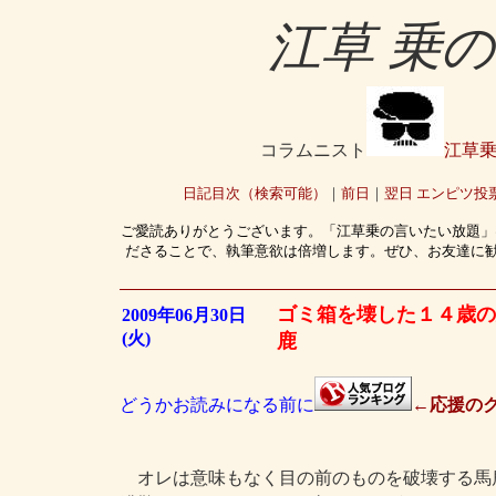
江草 乗
コラムニスト
江草
日記目次（検索可能）
｜
前日
｜
翌日
エンピツ投
ご愛読ありがとうございます。「江草乗の言いたい放題」
ださることで、執筆意欲は倍増します。ぜひ、お友達に
ゴミ箱を壊した１４歳の
2009年06月30日
(火)
鹿
どうかお読みになる前に
←応援のク
オレは意味もなく目の前のものを破壊する馬