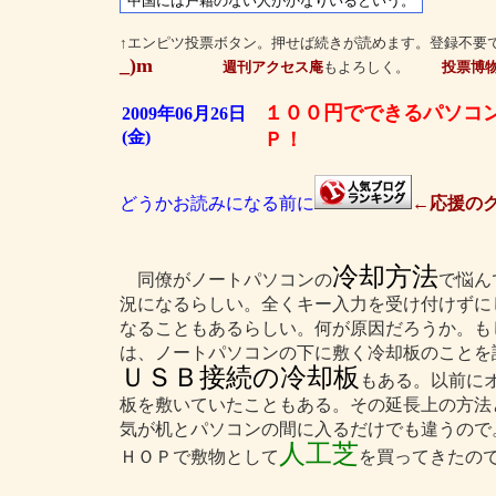
↑エンピツ投票ボタン。押せば続きが読めます。登録不要
_)m
週刊アクセス庵
もよろしく。
投票博
１００円でできるパソコ
2009年06月26日
(金)
Ｐ！
どうかお読みになる前に
←応援のク
冷却方法
同僚がノートパソコンの
で悩ん
況になるらしい。全くキー入力を受け付けずに
なることもあるらしい。何が原因だろうか。も
は、ノートパソコンの下に敷く冷却板のことを
ＵＳＢ接続の冷却板
もある。以前に
板を敷いていたこともある。その延長上の方法
気が机とパソコンの間に入るだけでも違うので
人工芝
ＨＯＰで敷物として
を買ってきたの