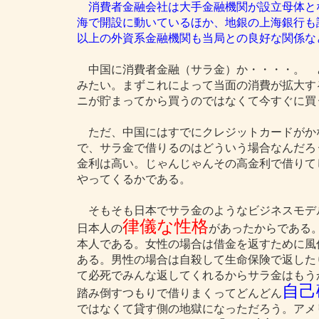
消費者金融会社は大手金融機関が設立母体と
海で開設に動いているほか、地銀の上海銀行も
以上の外資系金融機関も当局との良好な関係な
中国に消費者金融（サラ金）か・・・・。 
みたい。まずこれによって当面の消費が拡大す
ニが貯まってから買うのではなくて今すぐに買
ただ、中国にはすでにクレジットカードがか
で、サラ金で借りるのはどういう場合なんだろ
金利は高い。じゃんじゃんその高金利で借りて
やってくるかである。
そもそも日本でサラ金のようなビジネスモデ
律儀な性格
日本人の
があったからである
本人である。女性の場合は借金を返すために風
ある。男性の場合は自殺して生命保険で返した
て必死でみんな返してくれるからサラ金はもう
自己
踏み倒すつもりで借りまくってどんどん
ではなくて貸す側の地獄になっただろう。アメ