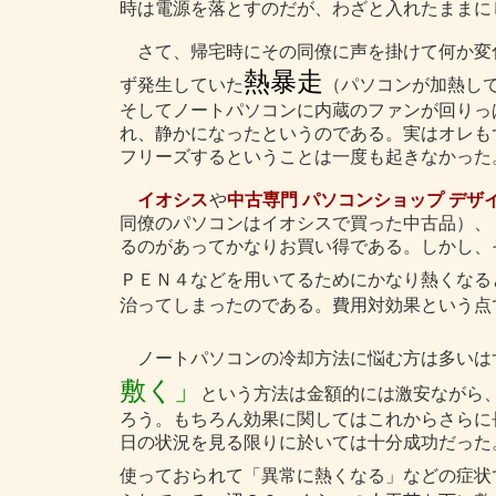
時は電源を落とすのだが、わざと入れたままに
さて、帰宅時にその同僚に声を掛けて何か変
熱暴走
ず発生していた
（パソコンが加熱し
そしてノートパソコンに内蔵のファンが回りっ
れ、静かになったというのである。実はオレも
フリーズするということは一度も起きなかった
イオシス
や
中古専門 パソコンショップ デザ
同僚のパソコンはイオシスで買った中古品）、
るのがあってかなりお買い得である。しかし、
ＰＥＮ４などを用いてるためにかなり熱くなる
治ってしまったのである。費用対効果という点
ノートパソコンの冷却方法に悩む方は多いは
敷く」
という方法は金額的には激安ながら
ろう。もちろん効果に関してはこれからさらに
日の状況を見る限りに於いては十分成功だった
使っておられて「異常に熱くなる」などの症状