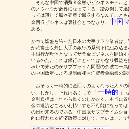
そんな中国で消費者金融がビジネスモデルと
のノウハウが必要になってくる。踏み倒して逃
っては殺して臓器売買で回収するなんてことも
中国
金回収ビジネスは裏社会とつながり、
ある。
かつて隆盛を誇った日本の大手サラ金業者は、
か武富士以外は大手の銀行の系列下に組み込ま
手銀行が母体となってサラ金ビジネスを開始す
いるのだ。これは銀行にとってはかなり収益を
稼いで来たのがサブプライム問題の余波で一気
の中国政府による規制緩和＝消費者金融業の認
おそらく一時的に金回りのよくなった人々の
「一時的」
い。しかし、それはあくまで
金利負担はこれから重くのしかかる。本当に景
金の返済どころか利払いすら不可能になっては
の日が来るのである。中国版サブプライムショ
的に行われる経済政策に対して、オレはここで