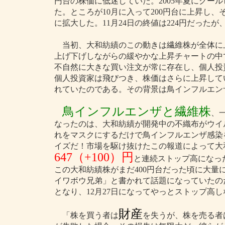
円台の株価に低迷していた。2005年夏にクー
た。ところが10月に入って200円台に上昇し
に拡大した。11月24日の終値は224円だったが
当初、大和紡績のこの動きは繊維株が全体に
上げ下げしながらの緩やかな上昇チャートの中
不自然に大きな買い注文が常に存在し、個人投
個人投資家は飛びつき、株価はさらに上昇して
れていたのである。その背景は鳥インフルエン
鳥インフルエンザと繊維株
、
なったのは、大和紡績が開発中の不織布がウイ
れをマスクにするだけで鳥インフルエンザ感染
イズだ！市場を駆け抜けたこの報道によって大和紡績の
647（+100）円
と連続ストップ高になっ
この大和紡績株がまだ400円台だった頃に大
イワボウ兄弟」と書かれて話題になっていたのだ
となり、12月27日になってやっとストップ高
財産
「株を買う者は
を失うが、株を売る者