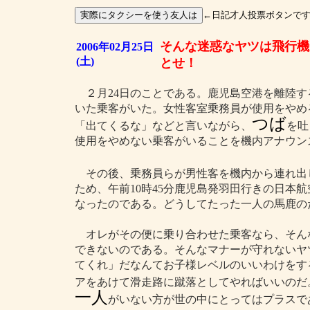
←日記才人投票ボタンで
そんな迷惑なヤツは飛行機
2006年02月25日
(土)
とせ！
２月24日のことである。鹿児島空港を離陸す
いた乗客がいた。女性客室乗務員が使用をやめ
つば
「出てくるな」などと言いながら、
を吐
使用をやめない乗客がいることを機内アナウン
その後、乗務員らが男性客を機内から連れ出
ため、午前10時45分鹿児島発羽田行きの日本航
なったのである。どうしてたった一人の馬鹿の
オレがその便に乗り合わせた乗客なら、そん
できないのである。そんなマナーが守れないヤ
てくれ」だなんてお子様レベルのいいわけをす
アをあけて滑走路に蹴落としてやればいいのだ
一人
がいない方が世の中にとってはプラスで