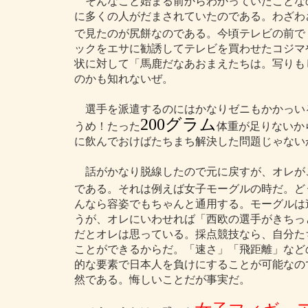
そんなこと始まる前からわかっていたことな
に多くの人がだまされていたのである。わざわ
で見たのが尻餅なのである。今頃テレビの前で
ックをエサに勧誘してテレビを買わせたコジマ
状に対して「馬鹿だなあおまえたちは。写りも
のかも知れないぜ。
選手を派遣するのにはかなりゼニもかかっい
200グラム
うめ！たった
体重が足りないか
に飲んでおけばたちまち解決した問題じゃない
話がかなり脱線したので元に戻すが、オレが
である。それは例えば女子モーグルの時だ。ど
んなら容姿でもちゃんと通用する。モーグルは
うが、オレにいわせれば「西欧の選手がきちっ
だとオレは思っている。採点競技なら、自分た
ことができるからだ。「速さ」「飛距離」など
的な要素で日本人を負けにすることが可能なの
然である。悔しいことだが事実だ。