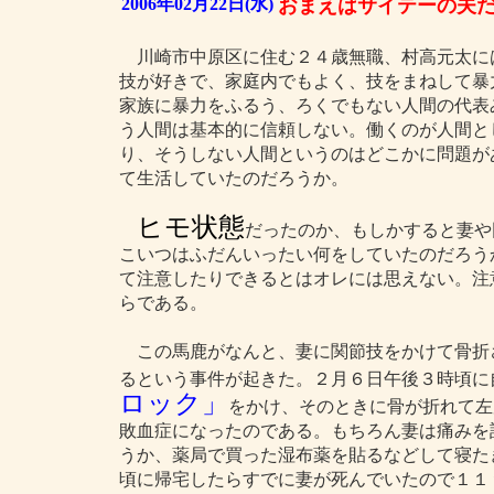
2006年02月22日(水)
おまえはサイテーの夫
川崎市中原区に住む２４歳無職、村高元太に
技が好きで、家庭内でもよく、技をまねして暴
家族に暴力をふるう、ろくでもない人間の代表
う人間は基本的に信頼しない。働くのが人間と
り、そうしない人間というのはどこかに問題が
て生活していたのだろうか。
ヒモ状態
だったのか、もしかすると妻や
こいつはふだんいったい何をしていたのだろう
て注意したりできるとはオレには思えない。注
らである。
この馬鹿がなんと、妻に関節技をかけて骨折
るという事件が起きた。２月６日午後３時頃に
ロック」
をかけ、そのときに骨が折れて左
敗血症になったのである。もちろん妻は痛みを
うか、薬局で買った湿布薬を貼るなどして寝たき
頃に帰宅したらすでに妻が死んでいたので１１