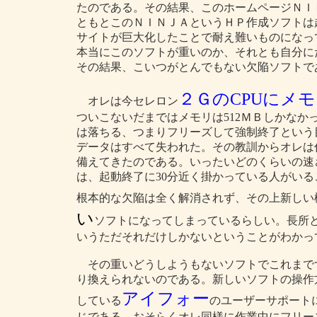
たのである。その結果、このホームページＮＩ
ともとこのＮＩＮＪＡというＨＰ作成ソフトは
サイトが巨大化したことで耐え難いものになっ
本当にこのソフトが重いのか、それとも自分に
その結果、こいつがとんでもない欠陥ソフトで
２ＧのCPUにメモ
オレは今セレロン
ついこないだまではメモリは512ＭＢしかな
は落ちる、つまりフリーズして強制終了という
データはすべて失われた。その教訓からオレは
備えてきたのである。いったいどのくらいの速
は、起動終了に30分近く掛かっている人がい
根本的な欠陥は全く解消されず、その上新しい
い
ソフトになってしまっているらしい。長所
いうただそれだけしかないということがわかっ
その重いどうしようもないソフトでこれまで
り換えられないのである。新しいソフトの操作
アイフォー
している
のユーザーサポート
じである。おそらくオレ同様に作業中にフリー