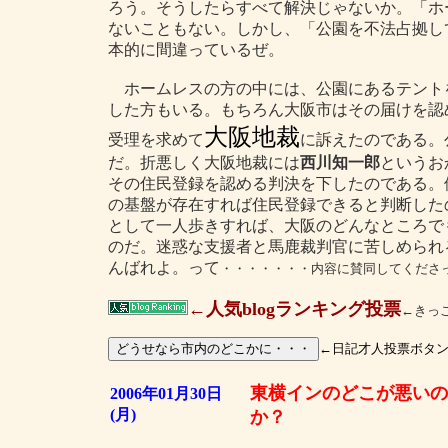
ろう。そうしたらすべて解決じゃないか。「ホ
ないこともない。しかし、「公園を不法占拠し
本的に間違っているぜ。
ホームレスの方の中には、公園にあるテント
した方もいる。もちろん大阪市はその届けを認
大阪地裁
受理を求めて
に訴えたのである。
だ。折悪しく大阪地裁には
西川知一郎
というお
その住民登録を認める判決を下したのである。
の基盤が存在すれば住民登録できると判断した
として一人歩きすれば、大阪のどんなところで
のだ。迷惑な支援者と馬鹿裁判官に苦しめられ
んばれよ。って
・・・・・・・内容に賛同してくださ
←人気blogランキング投票
←きっ
←日記才人投票ボタ
東横インのどこが悪いの
2006年01月30日
(月)
か？