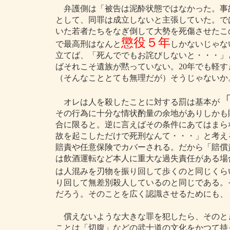
弁護側は「被告は泥酔状態ではなかった。事
として、同罪は成立しないと主張していた。で
いた若者たちをなぎ倒して大勢を死傷させたこ
懲役５年
で最高刑はなんと
しかないじゃな
立てば、「死んででもお詫びしないと・・・」
ばそれこそ遺族が黙っていない。20年でも軽
（そんなこととても無理だが）そうじゃないか
オレは人を殺したことに対する罰は基本が
その行為に十分な情状酌量の余地がありしかも
合に限ると。逆に言えばその条件にあてはまら
故を起こしただけで死刑なんて・・・」と考え
賠責や任意保険でカバーされる。だから「賠償
は飲酒運転など本人に重大な過失責任がある場
は人混みを刃物を振り回して歩くのと同じくら
り回して無差別殺人しているのと同じである。
だろう。そのことを広く認識させるためにも、
償えないような大きな罪を犯したら、そのと
ことは「切腹」などの武士道の文化をかつて持