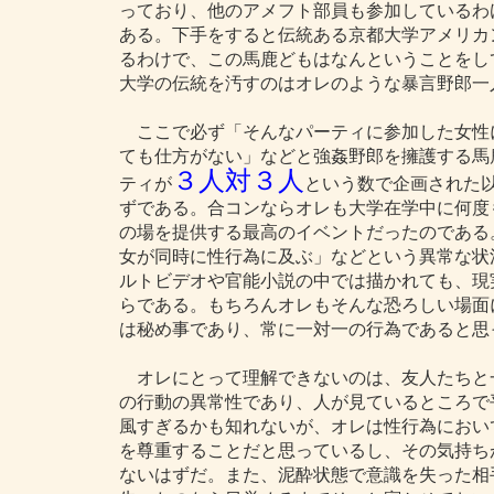
っており、他のアメフト部員も参加しているわ
ある。下手をすると伝統ある京都大学アメリカ
るわけで、この馬鹿どもはなんということをし
大学の伝統を汚すのはオレのような暴言野郎一
ここで必ず「そんなパーティに参加した女性
ても仕方がない」などと強姦野郎を擁護する馬
３人対３人
ティが
という数で企画された
ずである。合コンならオレも大学在学中に何度
の場を提供する最高のイベントだったのである
女が同時に性行為に及ぶ」などという異常な状
ルトビデオや官能小説の中では描かれても、現
らである。もちろんオレもそんな恐ろしい場面
は秘め事であり、常に一対一の行為であると思
オレにとって理解できないのは、友人たちと
の行動の異常性であり、人が見ているところで
風すぎるかも知れないが、オレは性行為におい
を尊重することだと思っているし、その気持ち
ないはずだ。また、泥酔状態で意識を失った相