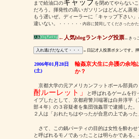
キャップ
まで給油口の
を閉めてやらないこ
だろう。揮発性の高いガソリンはどんどん蒸発
もう遅いぜ。ディーラーに「キャップ下さい」
違いない。
・・・・・・内容に賛同してくださったかた
←人気blogランキング投票
←きっ
←日記才人投票ボタンです。
輪姦京大生に弁護の余地
2006年01月28日
(土)
か？
京都大学の元アメリカンフットボール部員の
酎ルーレット」
と呼ばれるゲームを行
イプしたとして、京都府警川端署は白井淳平（
部４年）の３容疑者を集団強姦罪で逮捕した。
２人は「おれたちはやったが合意の上であった
さて、この鍋パーティの目的は女性を酔わせ
と呼ばれるモノであったことは明らかである。