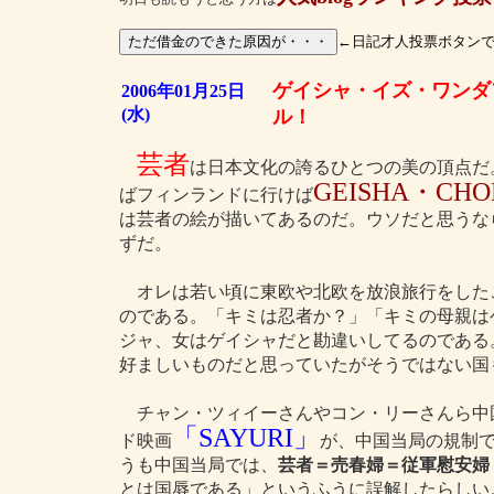
←日記才人投票ボタン
ゲイシャ・イズ・ワンダ
2006年01月25日
(水)
ル！
芸者
は日本文化の誇るひとつの美の頂点だ
GEISHA・CHO
ばフィンランドに行けば
は芸者の絵が描いてあるのだ。ウソだと思うな
ずだ。
オレは若い頃に東欧や北欧を放浪旅行をした
のである。「キミは忍者か？」「キミの母親は
ジャ、女はゲイシャだと勘違いしてるのである
好ましいものだと思っていたがそうではない国
チャン・ツィイーさんやコン・リーさんら中
「SAYURI」
ド映画
が、中国当局の規制
うも中国当局では、
芸者＝売春婦＝従軍慰安婦
とは国辱である」というふうに誤解したらしい