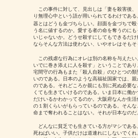
この事件に対して、見出しは「妻を殺害後、
り無理心中という語が用いられてるわけである
器とはどうも金づちらしい。顔面を金づちで殴
う名に値するのか。愛する者の命を奪うのにも
いじゃないか。どうせ殺すにしてもできるだけ
ならそんな方法は使わない、いやオレはそもそ
この残虐な行為にオレは別の名称を与えたい
いでに巻き添えに人を殺す」ということであり
宅間守の行為もまた「殺人自殺」のひとつの類
いのである。日本のような高福祉国家では、親
のである。それどころか親にも別に死ぬ必要な
くても生きていけるのである。いま日本に働か
だけいるかわかってるのか。大阪府なんか生活
の１割くらいがもらっているのである。そんな
命まで奪われることはない。それが日本なのだ
どんなに貧乏でも生きている方がマシである
死ねばいい。子供だけは道連れにしないでくれ