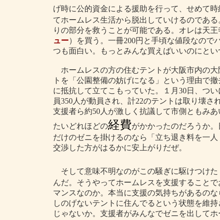
げ時に公的資金による援助を行って、せめて時
てホームレス生活から脱出していけるのである
りの部分を救うことが可能である。オレは天王
ュー
）を買う。一冊200円と手頃な値段なの
つも面白い。もっとみんな買えばいいのにとい
ホームレスの方の住むテントが大阪市内の大
トを「公園整備の妨げになる」という理由で撤
に抵抗して立てこもっていた。１月30日、つい
員350人が動員され、計22のテントは取り壊
支援者ら約50人が激しく抗議して市側ともみあ
経費
たいどれほどの
がかかったのだろうか。日
だけのゼニを掛けるのなら「立ち退き料を一人
交渉した方がはるかに安上がりだぜ。
そして意味不明なのがこの騒ぎに駆けつけた
んだ。そうやってホームレスを支援することで
マンスなのか。本当に支援の気持ちがあるのな
しのげないテントに住んでるという状態を維持
じゃないか。支援者がみんなでゼニを出してホ