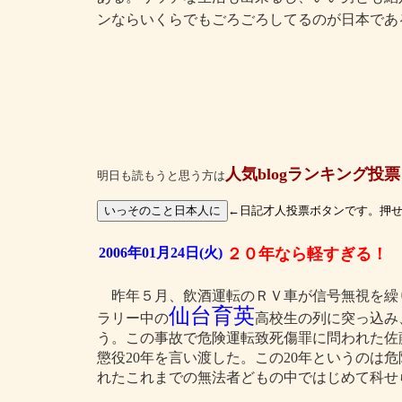
ンならいくらでもごろごろしてるのが日本であ
人気blogランキング投票
明日も読もうと思う方は
←日記才人投票ボタンです。押
2006年01月24日(火)
２０年なら軽すぎる！
昨年５月、飲酒運転のＲＶ車が信号無視を繰
仙台育英
ラリー中の
高校生の列に突っ込み
う。この事故で危険運転致死傷罪に問われた佐藤
懲役20年を言い渡した。この20年というのは
れたこれまでの無法者どもの中ではじめて科せ