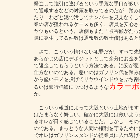
発進して強引に逃げるという手荒な手口が多い
て通報するなどの対策を取ってるのだが、踏み
たり、わざと泥で汚してナンバーを見えなくし
業の店が狙われるケースも多く、店員を安心さ
ヤツもいるという。店側もまた「被害額がたっ
際に発生してる件数は通報数の数十倍はあると
さて、こういう情けない犯罪だが、すべて先
あらかじめ店にデポジットとして余分にお金を
て返金してもらうという方法である。治安が悪
仕方ないのである。悪いのはガソリン代を踏み
から堅いモノを投げてリヤウインドウをぶち割
カラーボ
るいは銀行強盗にぶつけるような
か。
こういう報道によって大阪という土地がます
はたまらなく悔しい。確かに大阪には救いよう
るオレが日々感じていることだ。しかし、その
のである。まっとうな人間の権利を守るために
でオレはガソリンスタンドの従業員に入れ逃げ