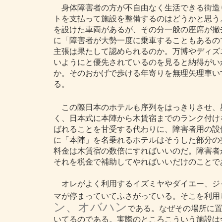
身体障害者の方が不自由なく生活できる街造
トを支払って施設を整備するのはどうかと思う
を設けた車両があるが、その分一般の座席が撤
に「障害者が大勢一度に乗車することもあるの
主張は果たして認められるのか。万博やディズ
いようにと優先されているのを見ると納得がい
か。そのおかげで歩ける年寄りを無理矢理車い
る。
この際日本のホテルも序列をはっきりさせ、
く、日本式に本陣から木賃宿までのランク付け
ばれることを甘受する代わりに、障害者用の設
に「本陣」を名乗れるホテルはそうした部分の
料金は木賃宿の数倍にすればいいのだ。障害者
それを税金で補助してやればいいだけのことで
オレがよく利用するイズミヤやダイエー、ジ
マが停まっていてふさがっている。そこを利用
ン、オバハン
である。なぜその場所に
いてるのである。実際のところこういう施設は