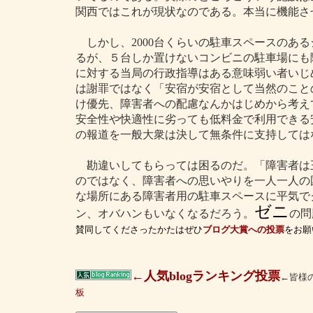
関西ではこれが現状なのである。本当に機能さ
しかし、2000台くらいの駐車スペースのあ
るが、５台しか置けないコンビニの駐車場にも
に対する当局の行政指導はある意味弱い者いじ
は謝罪ではなく「安宿が安宿として当然のこと
け優先、障害者への配慮なんかはじめから考え
安全性や快適性に劣っても低料金で利用できる
の報道を一般大衆は決して無条件に支持しては
勘違いしてもらっては困るのだ。「障害者は
のではなく、障害者への思いやりを一人一人の
な場所にある障害者用の駐車スペースに平気で
ゼニ
ン、オバハンもいなくなるだろう。
の問
賛同してくださったかたはぜひ
ブログ大賞への投票
をお願
←人気blogランキング投票
←皆様
板