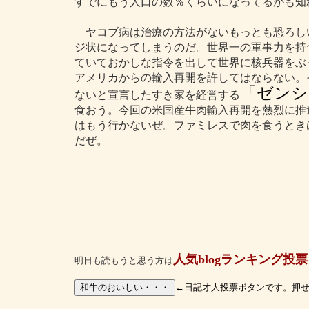
すでにもう人口の数％くらいになってるかも知
ヤコブ病は治療の方法がないもっとも恐ろし
ジ状になってしまうのだ。世界一の軍事力を持
ていておかしな指令を出して世界に核兵器をぶ
アメリカからの輸入再開を許してはならない。
「ゼンシ
ないと宣言したすき家を経営する
食おう。今回の米国産牛肉輸入再開を熱烈に推
はもう行かないぜ。ファミレスで肉を食うとき
だぜ。
人気blogランキング投票
明日も読もうと思う方は
←日記才人投票ボタンです。押