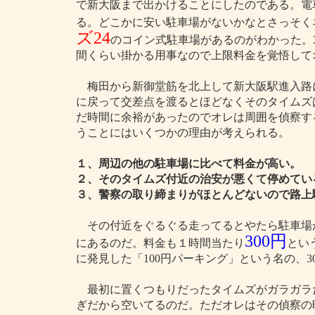
で新大阪まで出かけることにしたのである。電車
る。どこかに安い駐車場がないかなとさっそく
ズ24
のコイン式駐車場があるのがわかった。30
間くらい掛かる用事なので上限料金を覚悟して
梅田から新御堂筋を北上して新大阪駅進入路
に戻って交差点を渡るとほどなくそのタイムズ
だ時間に余裕があったのでオレは周囲を偵察す
うことにはいくつかの理由が考えられる。
１、周辺の他の駐車場に比べて料金が高い。
２、そのタイムズ付近の治安が悪くて停めてい
３、警察の取り締まりがほとんどないので路上
その付近をぐるぐる走ってるとやたら駐車場
300円
にあるのだ。料金も１時間当たり
とい
に発見した「100円パーキング」という名の、3
最初に置くつもりだったタイムズがガラガラ
ぎだから空いてるのだ。ただオレはその偵察の