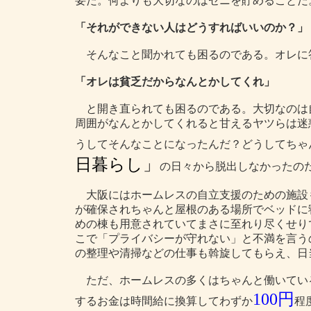
要だ。何よりも大切なのはゼニを貯めることだ
「それができない人はどうすればいいのか？」
そんなこと聞かれても困るのである。オレに
「オレは貧乏だからなんとかしてくれ」
と開き直られても困るのである。大切なのは
周囲がなんとかしてくれると甘えるヤツらは迷
うしてそんなことになったんだ？どうしてちゃ
日暮らし」
の日々から脱出しなかったの
大阪にはホームレスの自立支援のための施設
が確保されちゃんと屋根のある場所でベッドに
めの棟も用意されていてまさに至れり尽くせり
こで「プライバシーが守れない」と不満を言う
の整理や清掃などの仕事も斡旋してもらえ、日当
ただ、ホームレスの多くはちゃんと働いてい
100円
するお金は時間給に換算してわずか
程