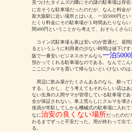
見つけたタイムズの隣にその謎の駐車場は存在
に古そうな駐車場だったのだが、なんと料金が
新大阪駅に近い場所とはいえ、一泊5000円と
たくり料金にその駐車場が１時間あたりならい
間400円ということから考えて、おそらくさら
コイン式駐車場も夜は安いのが普通だ。昼間は１時間
るというふうに利用者の少ない時間は値下げす
一泊500
阪で一番安いビジネスホテルなら
預かってくれる駐車場なのである。なんでこん
ここにクルマを置いて帰らないといけないのは
周辺に飲み屋がたくさんあるのなら、酔って
する。しかし、どう考えてもそれらしい店はあ
ない生身の人間サマが管理している駐車場であ
全が保証されない。車上荒らしにクルマを壊さ
係員が常駐してしかも機械式の駐車場に入れて
治安の良くない場所
なに
だったのだ
わるまでずっと不安だった。用が終わって出て
る。