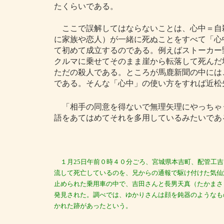
たくらいである。
ここで誤解してはならないことは、心中＝自
に家族や恋人）が一緒に死ぬことをすべて「心
て初めて成立するのである。例えばストーカー
クルマに乗せてそのまま崖から転落して死んだ
ただの殺人である。ところが馬鹿新聞の中には
である。そんな「心中」の使い方をすれば近松
「相手の同意を得ないで無理矢理にやっちゃ
語をあてはめてそれを多用しているみたいであ
１月25日午前０時４０分ごろ、宮城県本吉町、配管工吉
流して死亡しているのを、兄からの通報で駆け付けた気仙
止められた乗用車の中で、吉田さんと長男天真（たかまさ
発見された。調べでは、ゆかりさんは顔を鈍器のようなも
かれた跡があったという。