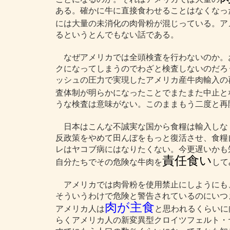
ある。確かに牛に直接食わせることはなくなっ
には大量の未消化の肉骨粉が混じっている。ア
るというとんでもない話である。
なぜアメリカでは全頭検査を行わないのか。
クになってしまうのでわざと検査しないのだろ
ッシュの圧力で実現したアメリカ産牛肉輸入の
査体制が明らかになったことでまたまた中止と
うな検査は意味がない。このままもう二度と再
日本はこんな不誠実な国から食糧は輸入しな
反政策をやめて田んぼをもっと復活させ、食糧
レはヤコブ病にはなりたくない。今更遅いかも
責任食い
自分たちでその危険な牛肉を
して
アメリカでは肉骨粉を使用禁止にしようにも
そういうわけで危険と警告されているのにいつ
肉が主食
アメリカ人は
と思われるくらいに
らくアメリカ人の新変異型クロイツフェルト・