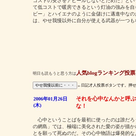
コストの安さをアピールしないとだめだ」とい
て低コストで暖房できるという灯油の強みを自
ビー」とハイエナのように金儲けに邁進中なの
は、やせ我慢以外に自分が使える武器が一つも
人気blogランキング投票
明日も読もうと思う方は
←日記才人投票ボタンです。押
それを心中なんかと呼ぶ
2006年01月26日
(木)
な！
心中ということばを最初に使ったのは誰だろ
の網島」では、極端に美化された愛の姿が描か
とを願って死ぬのだ。その心中物語は爆発的な