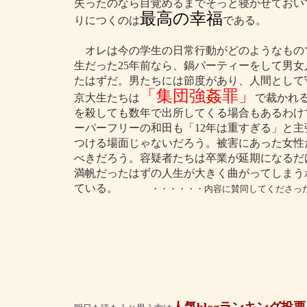
失ったのなら目覚めるまでそっと寝かせておい
最高の幸福
りにつくのは
である。
オレは今の学生の日常行動がどのようなもの
生だった25年前なら、鍋パーティーをして男
たはずだ。男たちには節度があり、人間として
「集団強姦罪」
京大生たちは
で裁かれ
を殺しても数年で出所してくる場合もあるわけ
ーパーフリーの和田も「12年は重すぎる」と
つける場面じゃないだろう。被害にあった女性
べきだろう。容疑者たちは卒業が延期になるだ
満帆だったはずの人生が大きく曲がってしまう
ている。
・・・・・・内容に賛同してくださっ