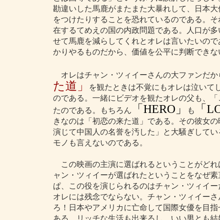
勘違いした馬鹿がまたまた大暴れして、日本大
をつけたりすることを恐れているのである。そ
在するてめえの国の内政問題である。人口が多
せて馬鹿を減らしてくれとオレは言いたいので
かりやるものだから、価値を公平に判断できな
オレはチャン・ツィイーさんの大ファンだか
た道」
を観たときは不覚にもオレは泣いて
のである。一緒にビデオを観たオレの父も、「
「HERO」
「L
たのである。もちろん
も
きなのは「初恋の来た道」である。その彼女の
演じて中国人の名誉を汚した」と大騒ぎしてい
モノも言えないのである。
この映画の主演に選ばれるということがどれ
ャン・ツィイーが選ばれたということをなぜ素
ぱ、この役を演じられるのはチャン・ツィイー
オレには残念でならない。チャン・ツィイーさ
ろ！日本やアメリカに亡命して国際女優を目指
ある。リッチな生活も出来るし、いい男とも結