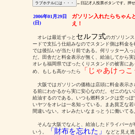
←日記才人投票ボタンです。押
ガソリン入れたらちゃん
2006年01月29日
(日)
え！
セルフ式
オレは最近ずっと
のガソリンス
ードで支払う仕組みなのでスタンド側は料金を
では後払いが当たり前である。何リッター入っ
だ。田舎だと料金表示が無く、給油してから実
オレも福岡県でぼったくりスタンドの被害にあ
「じゃあけっこ
め、もしも高かったら
大阪ではガソリンの価格は店頭に料金表示さ
る前にわかるから実に安心なのだ。ゼニのない
給油するのである。いつも燃料タンクは空っぽ
いヤツをオレは一名知っている。まあ貧乏な若
間違いない。オレみたいなまっとうに働いてる
そんな大阪でなんと、給油したドライバーが
「財布を忘れた」
いう。
などと見え透