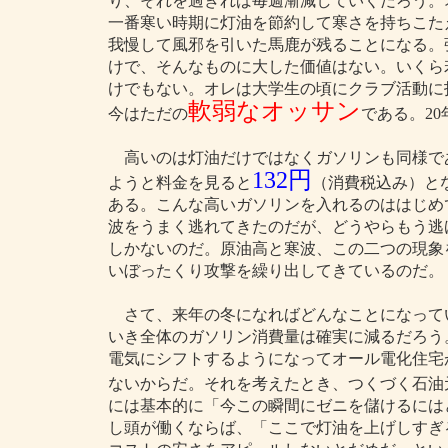
り、それを過ぎれば毎週漸減していくだろう。
一番寒い時期に灯油を節約して寒さを持ちこた
我慢して風邪を引いた馬鹿が残ることになる。
けで、そんなものに大した価値はない。いくら
けでもない。オレは大学生の頃にクラブ活動に
軟弱なオッサン
今はただの
である。2
高いのは灯油だけではなくガソリンも同様で
132円
ようと料金を見ると
（消費税込み）と
ある。こんな高いガソリンを入れるのははじめ
波をうまく逃れてきたのだが、どうやらもう逃
しかないのだ。原油高と寒波、この二つの現象
いぼったくり攻撃を繰り出してきているのだ。
さて、来年の冬になればどんなことになって
いき全体のガソリン消費量は確実に減るだろう
電気にシフトするようになってオール電化住宅
ないからだ。それを考えたとき、つくづく石油
には基本的に「今この瞬間にゼニを儲けるには
し頭が働くならば、「ここで灯油を上げしすぎ