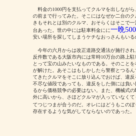
料金の1000円を支払ってクルマを出しなが
の前まで行ってみた。そこにはなぜか二台のク
きもそれとは別のクルマ、おそらくはそこで一
一晩50
台あった。世の中には駐車料金にに
安い場所を探してしまうケチなおっさんもいる
今年の六月からは改正道路交通法が施行され
反件数である大阪市内には常時10万台の路上
とって宝の山みたいなものである。そのことを
が解けた。あそこはもしかしたら警察とつるん
てきたクルマをそこに放り込んでおけば、違反
不尽な値段であっても、違反をした側には負い
るから価格競争の必要はない。また、機械式の
外に高いから、さほどクルマが入っていなくて
てつじつまが合うのだ。オレにはどうもこのぼ
存在するような気がしてならないのであった。