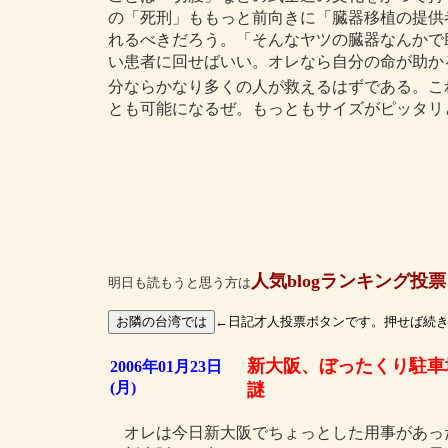
の「死刑」ももっと前向きに「臓器移植の提供
れるべきだろう。「そんなヤツの臓器なんかで
い患者に回せばいい。オレなら自分の命が助か
分ならかなり多くの人が救えるはずである。こ
とも可能になるぜ。もっともサイズがピッタリ
人気blogランキング投票
明日も読もうと思う方は
←日記才人投票ボタンです。押せば続
新大阪、ぼったくり駐車
2006年01月23日
(月)
謎
オレは今日新大阪でちょっとした用事があっ