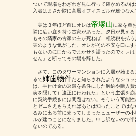
ついて現場をわざわざ見に行って確かめるのは
入者はまさか隣に高層オフィスビルが建つなん
帝塚山
実は３年ほど前にオレは
に家を買
隣に広い庭を持つ古家があった。夕日が見える
もその隣家の古家の主が死ねば、相続税を払う
実のような気がした。オレがその不安を口にす
もないのに口からでまかせを語ったのでオレは
せん」と断ってその場を辞した。
さて、このタワーマンションに入居が始まる
姉歯物件
るで
だと知らされたようなショック
は、手付け金の返還を条件にした解約や購入費
実を隠して）適正に行われた」という主張を崩
に契約手続きには問題はない。そういう可能性
とゼニさえもらえればあとは知ったことではな
るみに出る前に売ってしまったヒューザーの小
ルが建つことになりました。申し訳ないので半
ないのである。