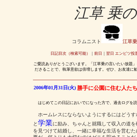
江草 乗
コラムニスト
江草
日記目次（検索可能）
｜
前日
｜
翌日
エンピツ投
ご愛読ありがとうございます。「江草乗の言いたい放題」
ださることで、執筆意欲は倍増します。ぜひ、お友達に
2006年01月31日(火)
勝手に公園に住む人た
はじめてこの日記においでになった方で、過去ログを
ホームレスにならないようにするにはどうす
学業
と
に励み、ちゃんと就職して収入の道を
を見つけて結婚し、一緒に幸福な生活を営むた