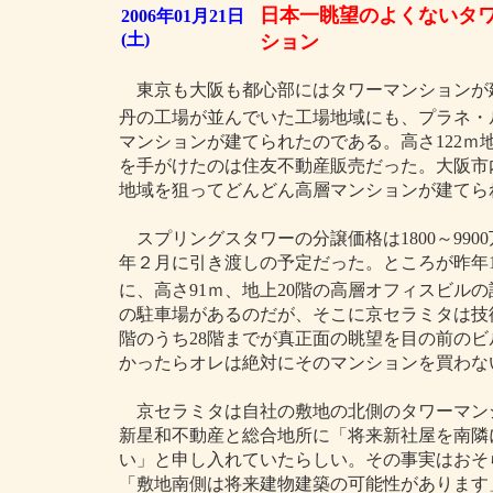
日本一眺望のよくないタ
2006年01月21日
(土)
ション
東京も大阪も都心部にはタワーマンションが
丹の工場が並んでいた工場地域にも、プラネ
マンションが建てられたのである。高さ122ｍ
を手がけたのは住友不動産販売だった。大阪市
地域を狙ってどんどん高層マンションが建てら
スプリングスタワーの分譲価格は1800～9900万
年２月に引き渡しの予定だった。ところが昨年1
に、高さ91ｍ、地上20階の高層オフィスビル
の駐車場があるのだが、そこに京セラミタは技
階のうち28階までが真正面の眺望を目の前の
かったらオレは絶対にそのマンションを買わな
京セラミタは自社の敷地の北側のタワーマン
新星和不動産と総合地所に「将来新社屋を南隣
い」と申し入れていたらしい。その事実はおそ
「敷地南側は将来建物建築の可能性があります