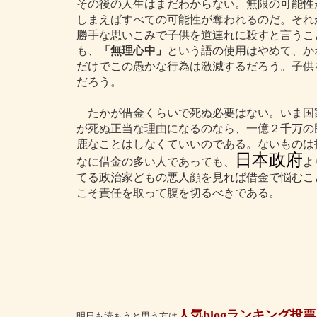
その後の人生はまだわからない。無限の可能性
しまえばすべての可能性が奪われるのだ。それ
勝手な思いこみで子供を道連れに殺すと言うこ
も、
「無理心中」
という語の使用はやめて、か
だけでこの愚かな行為は激減するだろう。子供
だろう。
たかが借金くらいで死ぬ必要はない。いま国
が死ぬ正当な理由になるのなら、一億２千万の
鹿なことはしなくていいのである。ないものは
日本政府
なに借金の多い人であっても、
よ
てる政治家どもの悪人顔を見れば借金で悩むこ
こそ責任を取って腹を切るべきである。
人気blogランキング投票
明日も読もうと思う方は