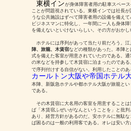
東横イン
が身体障害者用の駐車スペース
ことが問題視されている。東横インでは社長が
うな公共施設はずべて障害者用の設備を備えて
ビジネスマンに特化し、一年間に一人も身体障
を備えないといけないらしい。その方がおかし
ホテルには序列があって当たり前だろう。江
陣、旅籠、木賃宿
などの種類があった。本陣と
式を備えた客室が用意されていたのである。通
の米などを持参して木賃宿に泊まったのである
で序列付けする自信がない。利用したことのあ
カールトン大阪や帝国ホテル
本陣、新阪急ホテルや都ホテル大阪が旅籠とい
である。
その木賃宿に大名用の客室を用意することは
ば「木賃宿ふぜいがなんということを」と批判
あり、経営方針があるのだ。安ホテルに無駄な
ば困るのは一般の利用客である。オレは安い方