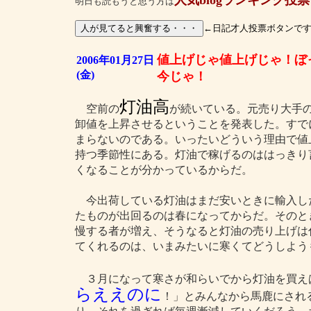
人気blogランキング投票
明日も読もうと思う方は
←日記才人投票ボタンで
値上げじゃ値上げじゃ！ぼ
2006年01月27日
(金)
今じゃ！
灯油高
空前の
が続いている。元売り大手
卸値を上昇させるということを発表した。すで
まらないのである。いったいどういう理由で値
持つ季節性にある。灯油で稼げるのははっきり
くなることが分かっているからだ。
今出荷している灯油はまだ安いときに輸入し
たものが出回るのは春になってからだ。そのと
慢する者が増え、そうなると灯油の売り上げは
てくれるのは、いまみたいに寒くてどうしよう
３月になって寒さが和らいでから灯油を買え
らええのに
！」とみんなから馬鹿にされ