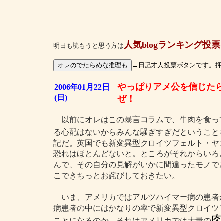
人気blogランキング投票
明日も読もうと思う方は
←日記才人投票ボタンです。
やっぱりアメ公を信じた
2006年01月22日
(日)
ぜ！
以前にオレはこの暴言コラムで、牛肉を食っ
る心配はないからみんな騒ぎすぎだということ
記だ。英国でも新変異型クロイツフェルト・ヤ
恐れはほとんどないと。ところがそれからいろ
んで、その自分の見解がいかに間違ったモノで
こできちっとお詫びしておきたい。
いま、アメリカではアルツハイマー病の患者
病患者の中にはかなりの率で新変異型クロイツ
ことになるのか。それはアメリカでは大量の