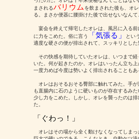
ったのだ。オレは十年来便秘なんてことはない
バリウム
まされる
を飲まされた後も、オレ
る。まさか便器に腰掛けた後で出せないなんて
宴会を終えて帰宅したオレは、風呂に入る前
「気張る」
に力をこめた。俗に言う
とい
適度な硬さの便が排出されて、スッキリとした
その快感を期待していたオレは、いつまで経
いた。何が起きたのか。オレはいったん立ち上
一度力めば今度は勢いよく排出されることもあ
オレはおそるおそる臀部に触れてみた。手が
も直腸内に石のように硬いものが存在するみた
少し力をこめた。しかし、オレを襲ったのは排
た。
「ぐわっ！」
オレはその場から全く動けなくなってしまっ
巨大で硬いのである。こんなとき、自動ケツ洗