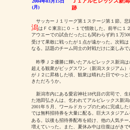
Ｊ１アルビレックス新潟
2004年03月15日
(月)
跡
サッカーＪ１リーグ第１ステージ第１節。悲
潟
はＦＣ東京に０－１で惜敗した。前半に１
アウエーでの試合だったにも関わらず約１万50
受けて果敢に戦ったが１点が遠かった。次戦は
なる。話題のチーム同士の対戦だけに楽しみで
昨季Ｊ２優勝に輝いたアルビレックス新潟はホー
超える観衆がビッグスワン（新潟スタジアム）を
がＪ２に昇格した頃、観衆は晴れた日でやっと3
きただろうか。
新潟市内にある愛宕神社18代目の宮司で、生徒
た池田弘さんは、乞われてアルビレックス新潟
2001年５月、ワールドカップのために完成し
では無料招待券を大量に配る。巨大スタジアムを
ある。以後も招待券配布を続け、他の人気チー
増えていった。また、夏休み中は往復はがきで