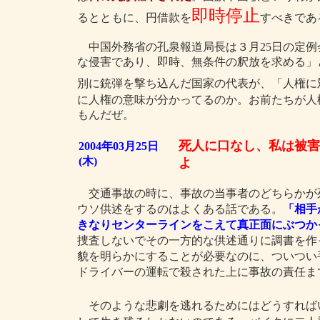
即時停止
るとともに、円借款を
すべきであ
中国外務省の孔泉報道局長は３月25日の定例
な侵害であり、即時、無条件の釈放を求める」
別に銃弾を撃ち込んだ国家の代表が、「人権に
に人権の意味が分かってるのか。お前たちが人
もんだぜ。
死人に口なし、私は被害
2004年03月25日
(木)
よ
交通事故の時に、事故の当事者のどちらかが
ウソ供述をするのはよくある話である。
「相手
きなりセンターラインをこえて真正面にぶつか
捜査しないでその一方的な供述通りに調書を作
貌を明らかにすることが必要なのに、ついつい
ドライバーの運転で殺された上に事故の責任ま
そのような悲劇を逃れるためにはどうすれば