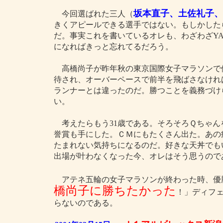
坂本直子、土佐礼子、
今回選ばれた三人（
きくアピールできる選手ではない。もしかした
だ。事実これを書いているオレも、わざわざY
になればきっと忘れてるだろう。
高橋尚子が昨年秋の東京国際女子マラソンで
待され、オーバーペースで前半を飛ばさなけれ
ランナーとは違ったのだ。勝つことを義務づけ
い。
考えたらもう31歳である。そろそろＱちゃん
誉賞も手にした。ＣＭにもたくさん出た。あの
たまれない気持ちになるのだ。好きな天丼でも
出場が叶わなくなった今、オレはそう思うので
アテネ五輪の女子マラソンが終わった時、優
橋尚子に勝ちたかった
！」ディフ
らないのである。