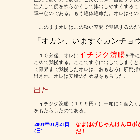
注入して便を軟らかくして排出しやすくするこ
障中なのである。もう絶体絶命だ。オレはその
このままオレはこの狭い空間で悶絶するのだ
「オカン、いますぐカンチョ
イチジク浣腸
１０分後、オレは
を手に
こめて我慢する。ここですぐに出してしまうと
て限界まで我慢したオレは、おもむろに肛門括
出され、オレは安堵のため息をもらした。
出た
イチジク浣腸（１５９円）は一箱に２個入り
をもたらしたのである。
なまはげじゃんけんロボ
2004年03月21日
(日)
だ！