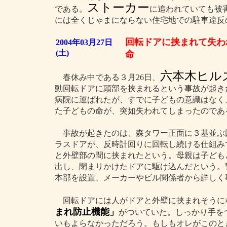
ストーカー
である。
に追われていても被
には全くじゃまにならない住宅地での駐車違反
回転ドアに挟まれて失わ
2004年03月27日
(土)
命
六本木ヒル
春休み中である３月26日、
動回転ドアに頭部を挟まれるという事故が起き
病院に運ばれたが、すでに子どもの意識はなく
た子どもの命が、突如失われてしまったのであ
事故が起きたのは、森タワー正面に３基並ぶ
ラスドアが、反時計回りに回転し続ける仕組み
と外壁部の間に挟まれたという。母親は子ども
出し、閉まりかけたドアに駆け込んだという。
本部を設置、メーカーやビル関係者から詳しく
回転ドアには人がドアと外壁に挟まれそうに
まれ防止機能」
がついていた。しっかり手を
いもよらなかっただろう。もしもオレがこのと