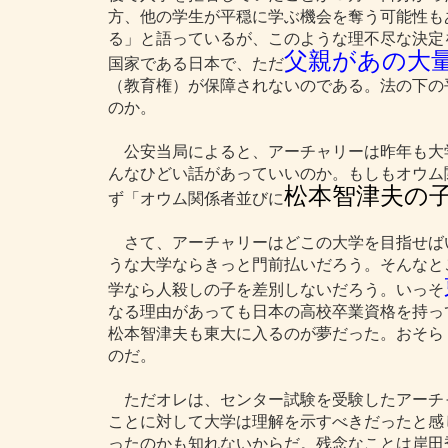
方、他の学生が平穏に学ぶ機会を奪う可能性も
る」と語っているが、このような理不尽な決定
父親があの大
国家である日本で、ただ
（教育権）が保障されないのである。法の下の
のか。
公安当局によると、アーチャリーは昨年も大
んなひどい話があっていいのか。もしもオウム
松本智津夫の
ず「オウム関係者並びに
さて、アーチャリーはどこの大学を目指せば
うな大学ならきっと門前払いだろう。そんなと
学なら人殺しの子を差別しないだろう。いっそ
なる理由があっても日本の高校卒業資格を持っ
松本智津夫も東大に入るのが夢だった。おそら
のだ。
ただオレは、センター試験を受験したアーチ
ことに対して大学は理解を示すべきだったと感
ったのかも知れないからだ。残念なことは岸田