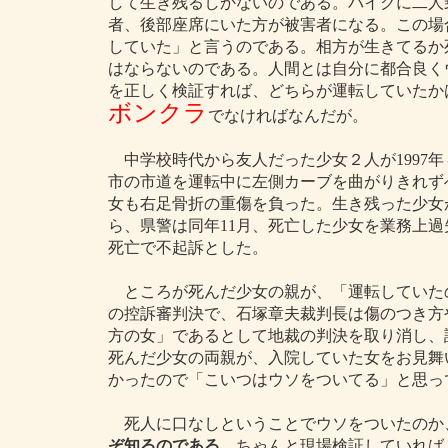
して生き残るしかないのである。バイクに二人
者、後部座席にいた方が被害者になる。この場
していた」と言うのである。相方が生きてるか
はならないのである。人間とは自分に都合良く
を正しく検証すれば、どちらが運転していたか
ボンクラ
でなければなんだが。
中学校時代から友人だった少女２人が1997年
市の市道を運転中に左側カーブを曲がりきれず
女も右足骨折の重傷を負った。生き残った少女
ら、県警は同年11月、死亡した少女を業務上
死亡で不起訴とした。
ところが死んだ少女の親が、「運転していた
の控訴審判決で、石塚章夫裁判長は傷のつき方
方の女」であるとして地裁の判決を取り消し、請
死んだ少女の両親が、入院していた女をお見舞
かったので「こいつはウソをついてる」と思っ
死人に口なしということでウソをついたのか
ぞ知るのである
。ちゃんと現場検証していれば