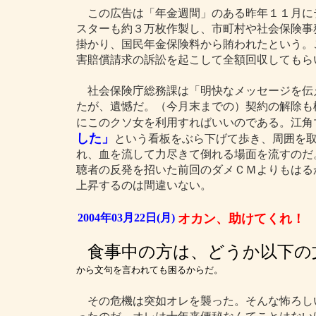
この広告は「年金週間」のある昨年１１月に
スターも約３万枚作製し、市町村や社会保険事務
掛かり、国民年金保険料から賄われたという。
害賠償請求の訴訟を起こして全額回収してもら
社会保険庁総務課は「明快なメッセージを伝
たが、遺憾だ。（今月末までの）契約の解除も
にこのクソ女を利用すればいいのである。江角
した」
という看板をぶら下げて歩き、周囲を
れ、血を流して力尽きて倒れる場面を流すのだ
聴者の反発を招いた前回のダメＣＭよりもはる
上昇するのは間違いない。
2004年03月22日(月)
オカン、助けてくれ！
食事中の方は、どうか以下の
から文句を言われても困るからだ。
その危機は突如オレを襲った。そんな怖ろし