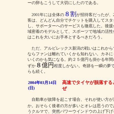
ーの卵もこうして大切にしたのである。
８割
2001年には全体の
が招待客だったが、2
客は、どんどん自分でチケットを購入してスタ
し、サポーターへのサービスも徹底した。後援
域密着のモデルとして、スポーツで地域の活性
はこれを大いにお手本とするべきだろう。
ただ、アルビレックス新潟の戦いはこれから
ならファンは離れていくかも知れない。カネに
いくのかも気になる。約２５億円も掛かる年間
８億円
ずか
程度しかない。奇跡を一瞬の夢
らも続く。
高速でタイヤが脱落する
2004年03月14日
(日)
ぜ
自動車が故障を起こす場合、それが使い方が
か。おそらく後者の方が多いとオレは思うので
うクルマで、突然パワーウインドウの上げ下げ