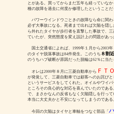
とがある。買ってからまだ五年も経っていなか
種の故障を過去に何度か修理したということだ
パワーウインドウごときの故障なら命に関わ
必ず大事故になる。死者まで出れば欠陥を隠し
ら外れたタイヤが歩行者を直撃した事故で、三
ていたが、突然態度を変え設計上の問題があっ
国土交通省によれば、1999年１月から200
８割近
のタイヤ脱落事故は84件発生。このうち
のうちハブ破断が原因だった脱輪は62％に当た
ＦＴ
オレは2000年８月に三菱自動車から
が発覚して、三菱自動車では顧客へのお詫びと
というサービスをしてくれた。オイルやワイパ
ところその良心的な対応を喜んでいたのである
で、まさかなんの反省もなく欠陥隠しを行って
本当に大丈夫かと不安になってしまうのである
今回の欠陥はタイヤと車軸をつなぐ部品「