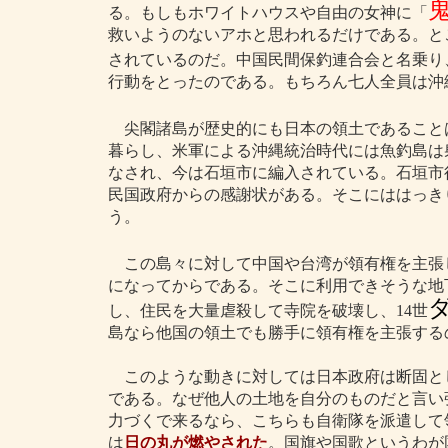
る。もしもホワイトハウスや自由の女神に「
救いようのないアホと思われるだけである。と
されているのだ。中国民間保釣連合会と名乗り
行動をとったのである。もちろん七人全員は沖
尖閣諸島が歴史的にも日本の領土であること
暮らし、米軍による沖縄統治時代には魚釣島は
なされ、今は石垣市に編入されている。石垣市役
民国政府からの感謝状がある。そこにははっき
う。
この島々に対して中国や台湾が領有権を主張
になってからである。そこに利用できそうな地
し、住民を大量虐殺して寺院を破壊し、14世
島なら他国の領土でも勝手に領有権を主張する
このような動きに対しては日本政府は断固と
である。なぜ他人の土地を自分のものだと言い
力づくで来るなら、こちらも自衛隊を派遣して
は
日の丸が燃やされた
。国旗や国歌というわが