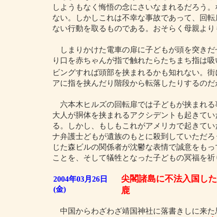
しようもなく悔悟の念にさいなまれるだろう。
ない。しかしこれは不幸な事故であって、回転
ない行動を取るものである。おそらく母親より
しまりかけた電車の扉に子どもが頭を突きだ
り口を赤ちゃんが指で触れたらたちまち指は吸
ビングすれば頭部を挟まれるかも知れない。街
アに指を挟んだり階段から転落したりするのだ
六本木ヒルズの回転扉では子どもが挟まれる事
大人が胴体を挟まれるアクシデントも起きてい
る。しかし、もしもこれがアメリカで起きてい
ナ弁護士どもが遺族のもとに殺到していただろ
じた森ビルの関係者が沈鬱な表情で誠意をもっ
ことを、そして犠牲となった子どもの冥福を祈
尖閣諸島に不法入国した
2004年03月26日
(金)
鹿
中国からわざわざ靖国神社に落書きしに来た