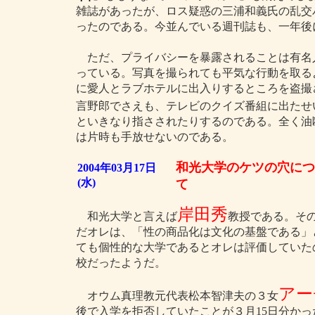
雑誌があったが、ロス疑惑の三浦和義氏の乱交
ったのである。今並んでいる週刊誌も、一年後
ただ、プライバシーを暴露されることは有名
っている。写真を撮られても平気な行動を取る
に愛人とラブホテルに出入りするところを盗撮
言野郎でさえも、テレビのクイズ番組に出たせ
といきなり指さされたりするのである。全く油
は片時も手放せないのである。
和光大学のケツの穴につ
2004年03月17日
(水)
て
岸田秀
和光大学と言えば
教授である。そ
だオレは、「性の商品化は文化の基盤である」
ても個性的な大学であるとオレは評価していた
校だったようだ。
アー
オウム真理教元代表松本智津夫の３女
後で入学を拒否していたことが３月15日分か