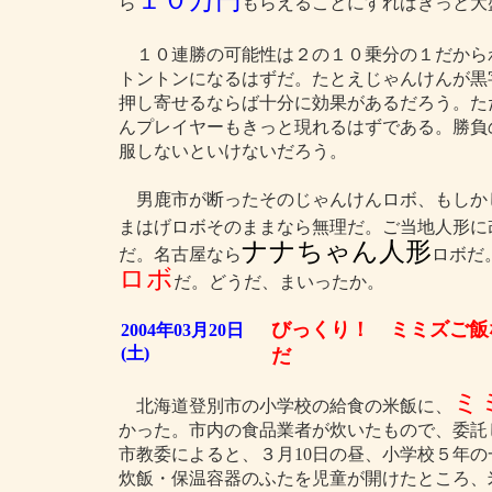
１０万円
ら
もらえることにすればきっと大
１０連勝の可能性は２の１０乗分の１だから
トントンになるはずだ。たとえじゃんけんが黒
押し寄せるならば十分に効果があるだろう。た
んプレイヤーもきっと現れるはずである。勝負
服しないといけないだろう。
男鹿市が断ったそのじゃんけんロボ、もしか
まはげロボそのままなら無理だ。ご当地人形に
ナナちゃん人形
だ。名古屋なら
ロボだ
ロボ
だ。どうだ、まいったか。
びっくり！ ミミズご飯
2004年03月20日
(土)
だ
ミ
北海道登別市の小学校の給食の米飯に、
かった。市内の食品業者が炊いたもので、委託
市教委によると、３月10日の昼、小学校５年
炊飯・保温容器のふたを児童が開けたところ、