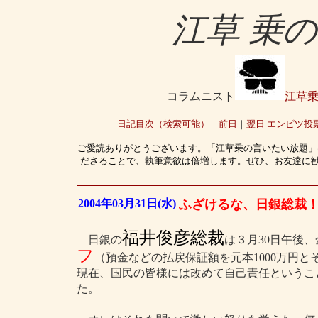
江草 乗
コラムニスト
江草
日記目次（検索可能）
｜
前日
｜
翌日
エンピツ投
ご愛読ありがとうございます。「江草乗の言いたい放題」
ださることで、執筆意欲は倍増します。ぜひ、お友達に
2004年03月31日(水)
ふざけるな、日銀総裁
福井俊彦総裁
日銀の
は３月30日午後
フ
（預金などの払戻保証額を元本1000万円
現在、国民の皆様には改めて自己責任というこ
た。