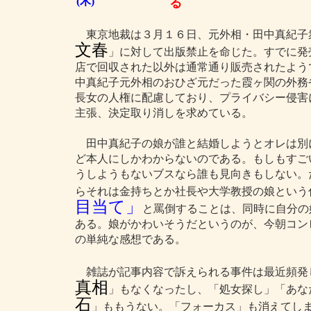
(木)
る
東京地裁は３月１６日、元外相・田中真紀子
文春
」に対して出版禁止を命じた。すでに発
店で回収された以外は通常通り販売されたよう
中真紀子元外相のおひざ元だった霞ヶ関の外務
長女の人権に配慮しており、プライバシー侵害
主張、決定取り消しを求めている。
田中真紀子の娘が誰と結婚しようとオレは別
ど本人にしかわからないのである。もしもすご
うしようもないブスなら誰も見向きもしない。
らそれは金持ちとか社長や大学教授の娘という
目当て」
と罵倒することは、同時に自分の
ある。娘がかわいそうだというのが、今朝コン
の単純な感想である。
雑誌が記事内容で訴えられる事件は最近頻発
真相
」もなくなったし、「処女探し」「あな
石
」ももうない。「フォーカス」も消えてし