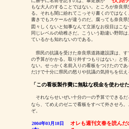
に勝手に名前を記すのは、暴走族が
もな大人のすることではない。ところが奈良県
る。それも闇に紛れてこっそり書くのではなく
書きでもスケールが違うのだ。腐っても奈良県
図々しくないと知事なんて立派なお役目はこな
同じレベルの幼稚さだ。こういう勘違い野郎は
ているかも知れないのである。
県民の抗議を受けた奈良県道路建設課は、す
の予算がかかる。取り外すつもりはない」と答
ない。せっかく名前入りの看板をつけたのであ
だけで十分に県民の怒りや抗議の気持ちを伝え
「この看板製作費に無駄な税金を使わせ
それならせいぜい十分の一の予算でできるだ
なら、てめえのゼニで看板をすべて外させろ。
ぞ。
オレも週刊文春を読んだ
2004年03月18日