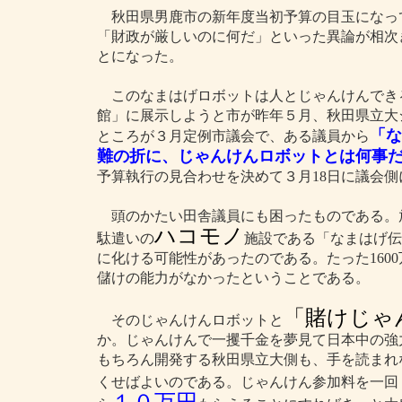
秋田県男鹿市の新年度当初予算の目玉になっ
「財政が厳しいのに何だ」といった異論が相次ぎ
とになった。
このなまはげロボットは人とじゃんけんでき
館」に展示しようと市が昨年５月、秋田県立大
「な
ところが３月定例市議会で、ある議員から
難の折に、じゃんけんロボットとは何事
予算執行の見合わせを決めて３月18日に議会
頭のかたい田舎議員にも困ったものである。
ハコモノ
駄遣いの
施設である「なまはげ伝
に化ける可能性があったのである。たった160
儲けの能力がなかったということである。
「賭けじゃ
そのじゃんけんロボットと
か。じゃんけんで一攫千金を夢見て日本中の強
もちろん開発する秋田県立大側も、手を読まれ
くせばよいのである。じゃんけん参加料を一回