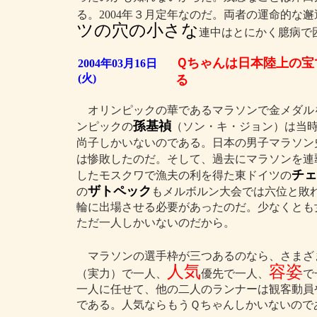
る。2004年３月定年なのだ。両者の運命的な
ツの穴の小さな
連中はとにかく臆病で
Ｑちゃんは日本陸上の宝
2004年03月16日
(火)
る
オリンピックの華であるマラソンで金メダル
孫基禎
ンピックの
（ソン・キ・ジョン）は当
尚子しかいないのである。日本の男子マラソン
は惨敗したのだ。そして、過去にマラソンを連
チェ
したモスクワで漁夫の利を得た東ドイツの
ザトペック
の
もメルボルン大会では六位と敗
輪に出場させる必要があったのだ。少なくとも
ただ一人しかいないのだから。
マラソンの選手枠が三つあるのなら、さまざ
人気
容姿
（実力）で一人、
優先で一人、
で
一人に任せて、他の二人のランナーは観客動員
である。人気ならもうＱちゃんしかいないので