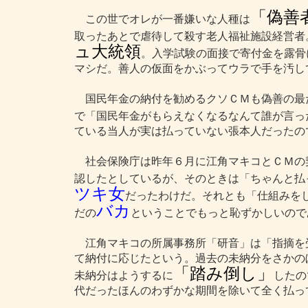
「偽善
この世でオレが一番嫌いな人種は
取ったあとで虐待して殺す老人福祉施設経営者
ュ大統領
。入学試験の面接で寄付金を露骨
マシだ。善人の仮面をかぶってウラで手を汚し
国民年金の納付を勧めるクソＣＭも偽善の最
で「国民年金がもらえなくなるなんて誰が言っ
ている当人が実は払っていない張本人だったの
社会保険庁は昨年６月に江角マキコとＣＭの
認したとしているが、そのときは「ちゃんと払
ツキ女
だったわけだ。それとも「仕組みを
バカ
だの
ということでもっと恥ずかしいので
江角マキコの所属事務所「研音」は「指摘を
て納付に応じたという。過去の未納分をさかの
「踏み倒し」
未納分はようするに
したの
代だったほんのわずかな期間を除いて全く払っ