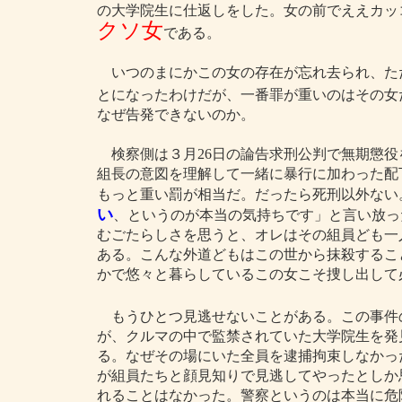
の大学院生に仕返しをした。女の前でええカッ
クソ女
である。
いつのまにかこの女の存在が忘れ去られ、た
とになったわけだが、一番罪が重いのはその女
なぜ告発できないのか。
検察側は３月26日の論告求刑公判で無期懲役
組長の意図を理解して一緒に暴行に加わった配下
もっと重い罰が相当だ。だったら死刑以外ない
い
、というのが本当の気持ちです」と言い放っ
むごたらしさを思うと、オレはその組員ども一
ある。こんな外道どもはこの世から抹殺するこ
かで悠々と暮らしているこの女こそ捜し出して
もうひとつ見逃せないことがある。この事件
が、クルマの中で監禁されていた大学院生を発
る。なぜその場にいた全員を逮捕拘束しなかっ
が組員たちと顔見知りで見逃してやったとしか
れることはなかった。警察というのは本当に危