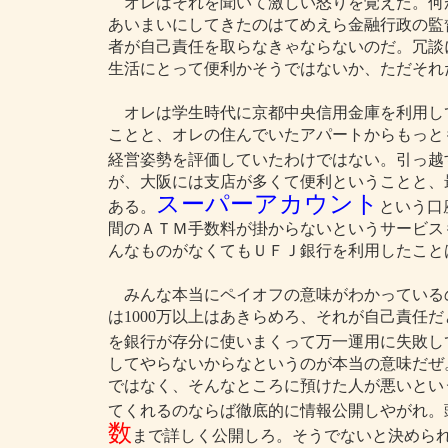
オレはそれを聞いて激しい怒りを覚えた。何
あいまいにしてきたのはてめえら金融行政の監
者が自己責任を取らなきゃならないのだ。冗談
生活にとって便利かそうではないか、ただそれ
オレは学生時代に京都中央信用金庫を利用し
ことと、オレの住んでいたアパートからもっと
経営姿勢を評価していたわけではない。引っ越
が、大阪には支店が多くて便利ということと、
スーパーアカウント
ある。
という口
間のＡＴＭ手数料が掛からないというサービス
んなものがなくてもＵＦＪ銀行を利用したこと
みんな本当にペイオフの意味がわかっている
は1000万以上はあきらめろ、それが自己責任
を銀行が存分に使いまくって万一運用に失敗し
してやらないからなというのが本当の意味だぜ
ではなく、そんなところに預けた人が悪いとい
てくれるのならば徹底的に情報公開しやがれ。
数
まで詳しく公開しろ。そうでないと決めら