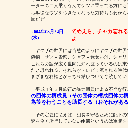
ーターの二人乗りなんてケツに乗ってる方にも
ら卑怯なウソをつきたくなった気持ちもわから
因だぜ。
てめえら、チャカ忘れる
2004年03月24日
(水)
よ
ヤクザの世界には当然のようにヤクザの世界
偽物、サツ→警察、シャブ→覚せい剤、シャリ
これらの語が広く世間に知れ渡っているのは東
だと思われる。それらがテレビで流される時代
まざまな利権とがっちり結びついて存続してい
平成４年３月施行の暴力団員による不当な行
の団体の構成員（その団体の構成団体の
為等を行うことを助長する（おそれがあ
その定義に従えば、組長を守るために配下の
銃を全く所持していない組織というのは軍隊を