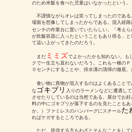
のため米飯を食べた児童はいなかったという。
不謹慎ながらオレは笑ってしまったのである
場面を想像してしまったからである。混入経路
センチの作業台に置いていたらしい。「考えら
が炊飯容器に入ったということもあり得る」と
て這い上がってきたのだろう。
ミミズ
まだ
でよかったかも知れない。も
クで一生立ち直れないだろう。これも一種のＰ
０センチにすることや、排水溝の清掃の徹底、
食い物に異物が混入するのはよくあることで
ゴキブリ
な
入りのラーメンなどに遭遇して
させたりしているのは当然である。屋台でお好
料の中にゴキブリが落下するのを見たこともあ
た
か。）ファミレスのハンバーグにスチール
ればケガするところである。
ただ、提供する方もわざとそんなことをして