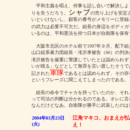
平和主義を唱え、何事も話し合いで解決しよ
シャブ
りを失うだろう。
の売り上げを安定
いといけないし、顧客の番号がメモリーに登録
の武力は必要不可欠だ。組長の身辺をボディガ
いるのは、平和憲法を持つ日本が自衛隊を保有
大阪市北区のホテル前で1997年９月、配下
山口組系暴力団組長・滝沢孝被告（66）の判決
滝沢被告を厳重に警護していたとは認められず
いが残る」などとして無罪を言い渡したそうで
軍隊
記された
であるとは認められず、その存
というフレーズに聞こえてしまったのである。
組長の命令でチャカを持っていたのか、それ
って司法の判断は分かれるのである。オレに言
なんだけどなあ。自衛隊が勝手に武装したのは
江角マキコ、おまえが払
2004年03月23日
(火)
え！