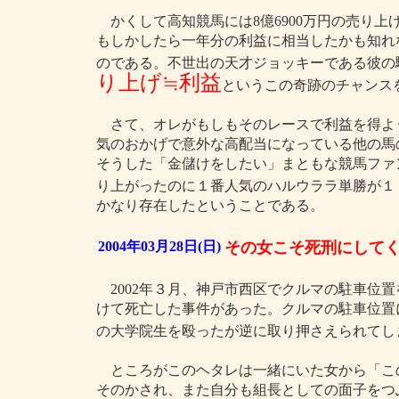
かくして高知競馬には8億6900万円の売り
もしかしたら一年分の利益に相当したかも知れ
のである。不世出の天才ジョッキーである彼の
り上げ≒利益
というこの奇跡のチャンス
さて、オレがもしもそのレースで利益を得よ
気のおかげで意外な高配当になっている他の馬
そうした「金儲けをしたい」まともな競馬ファ
り上がったのに１番人気のハルウララ単勝が１
かなり存在したということである。
2004年03月28日(日)
その女こそ死刑にして
2002年３月、神戸市西区でクルマの駐車位
けて死亡した事件があった。クルマの駐車位置
の大学院生を殴ったが逆に取り押さえられてし
ところがこのヘタレは一緒にいた女から「こ
そのかされ、また自分も組長としての面子をつ