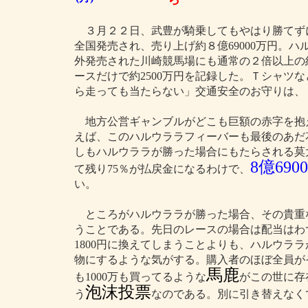
３月２２日、武豊が騎乗してもやはり勝てず
全国発売され、売り上げ約８億69000万円。
外発売された川崎競馬場にも通常の２倍以上の約
ースだけで約2500万円を記録した。Ｔシャツ
ら走っても当たらない」交通安全のお守りは、１
地方公営ギャンブルがどこも巨額の赤字を抱
えば、このハルウララフィーバーも最後のあだ
しもハルウララが勝った場合にもたらされる莫
8億690
て残り75％が払戻金になるわけで、
い。
ところがハルウララが勝った場合、その貴重
うことである。先日のレースの場合は配当はわず
1800円に換えてしまうことよりも、ハルウラ
物にするような気がする。購入者のほぼ全員が
馬鹿
も1000万も買ってるような
がこの世に存
泡沫投票
う
なのである。別に引き替えなく