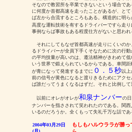
そなので教習所を卒業できないという場合であ
に何度か首都高速を走ったことがあるが、とて
ば左から合流するところもある。構造的に明ら
高度な運転技術を有するドライバーですら走り
事例ならば事故もある程度仕方がないと思われ
それにしてもなぜ首都高速が走りにくいのか
るドライバーが全員下手くそなために次の行動
の平均技量が高いのは、遵法精神がきわめて低
いう世界で鍛えられているからである。車間距
０．５秒
が青になって発進するまでに
以上
前の信号が黄色になると渡りきるためにアクセ
ば誰だってうまくなるはずだ。それと比例し
和泉ナンバー
以前にオレがオレが
の日
ナンバーを指さされて笑われたのである。関西
いるのだろうか。全くもって失礼千万な話であ
もしもハルウララが勝っ
2004年03月29日
(月)
ら