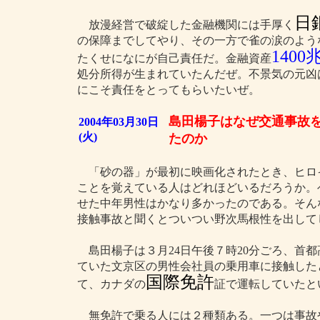
日
放漫経営で破綻した金融機関には手厚く
の保障までしてやり、その一方で雀の涙のよう
1400
たくせになにが自己責任だ。金融資産
処分所得が生まれていたんだぜ。不景気の元凶
にこそ責任をとってもらいたいぜ。
島田楊子はなぜ交通事故
2004年03月30日
(火)
たのか
「砂の器」が最初に映画化されたとき、ヒロ
ことを覚えている人はどれほどいるだろうか。
せた中年男性はかなり多かったのである。そん
接触事故と聞くとついつい野次馬根性を出して
島田楊子は３月24日午後７時20分ごろ、首
ていた文京区の男性会社員の乗用車に接触した
国際免許
て、カナダの
証で運転していたと
無免許で乗る人には２種類ある。一つは事故