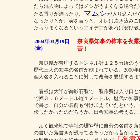
たら混入物によってはメシがうまくなる場合だ
マムシ
たる香りが漂ったり、
が入り込んだ
なったりとか。実を言うと、オレは炊き込みご
たらうまくなるというアイデアがあればぜひ教
奈良県知事の柿本を夜露
2004年03月19日
(金)
苦！
奈良県が管理するトンネル計１２５カ所のう
歴代三人の知事の名前が刻まれている。2000
個人名を入れることに対して改善を要望するま
看板は大半が御影石製で、製作費は入り口と
で幅３．６メートル縦１メートル。歴代の知事
で書き、自分の名前も付け加えていたという。
伝したかったのだろうか。田舎知事の考えるこ
よく観光地で寺社の塀や壁に自分の名前を落
の書いた落書きが残ってるそうだから昔からこ
「夜露