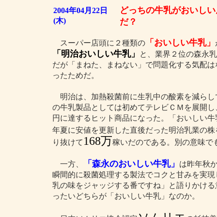
どっちの牛乳がおいしい
2004年04月22日
(木)
だ？
「おいしい牛乳」
スーパー店頭に２種類の
「明治おいしい牛乳」
と、業界２位の森永乳
だが「まねた、まねない」で問題化する気配は
ったためだ。
明治は、加熱殺菌前に生乳中の酸素を減らし
の牛乳製品としては初めてテレビＣＭを展開し、
円に達するヒット商品になった。「おいしい牛乳
年夏に安値を更新した直後だった明治乳業の株
168万
り抜けて
稼いだのである。別の意味で
「森永のおいしい牛乳」
一方、
は昨年秋か
瞬間的に殺菌処理する製法でコクと甘みを実現
乳の味をジャッジする番ですね」と語りかける
ったいどちらが「おいしい牛乳」なのか。