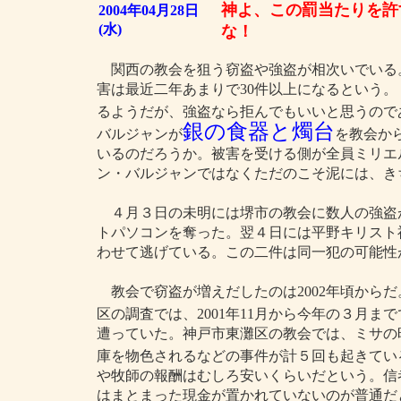
神よ、この罰当たりを許
2004年04月28日
(水)
な！
関西の教会を狙う窃盗や強盗が相次いでいる
害は最近二年あまりで30件以上になるという
るようだが、強盗なら拒んでもいいと思うので
銀の食器と燭台
バルジャンが
を教会か
いるのだろうか。被害を受ける側が全員ミリエ
ン・バルジャンではなくただのこそ泥には、き
４月３日の未明には堺市の教会に数人の強盗が
トパソコンを奪った。翌４日には平野キリスト
わせて逃げている。この二件は同一犯の可能性
教会で窃盗が増えだしたのは2002年頃から
区の調査では、2001年11月から今年の３月まで
遭っていた。神戸市東灘区の教会では、ミサの
庫を物色されるなどの事件が計５回も起きてい
や牧師の報酬はむしろ安いくらいだという。信
はまとまった現金が置かれていないのが普通だ