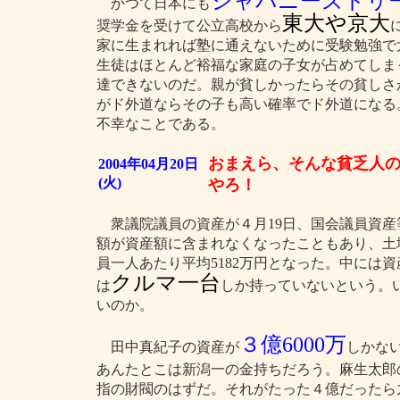
ジャパニーズドリ
かつて日本にも
東大や京大
奨学金を受けて公立高校から
家に生まれれば塾に通えないために受験勉強で
生徒はほとんど裕福な家庭の子女が占めてしま
達できないのだ。親が貧しかったらその貧しさ
がド外道ならその子も高い確率でド外道になる
不幸なことである。
おまえら、そんな貧乏人
2004年04月20日
(火)
やろ！
衆議院議員の資産が４月19日、国会議員資産
額が資産額に含まれなくなったこともあり、土
員一人あたり平均5182万円となった。中には
クルマ一台
は
しか持っていないという。
いのか。
３億6000万
田中真紀子の資産が
しかな
あんたとこは新潟一の金持ちだろう。麻生太郎
指の財閥のはずだ。それがたった４億だったら