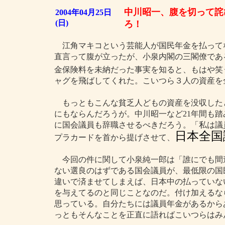
中川昭一、腹を切って詫
2004年04月25日
(日)
ろ！
江角マキコという芸能人が国民年金を払って
直言って腹が立ったが、小泉内閣の三閣僚であ
金保険料を未納だった事実を知ると、もはや笑
ャグを飛ばしてくれた。こいつら３人の資産を
もっともこんな貧乏人どもの資産を没収した
にもならんだろうが。中川昭一など21年間も
に国会議員も辞職させるべきだろう。「私は議
日本全国
プラカードを首から提げさせて、
今回の件に関して小泉純一郎は「誰にでも間
ない選良のはずである国会議員が、最低限の国
違いで済ませてしまえば、日本中の払っていな
を与えてるのと同じことなのだ。付け加えるな
思っている。自分たちには議員年金があるから
っともそんなことを正直に語ればこいつらはみ