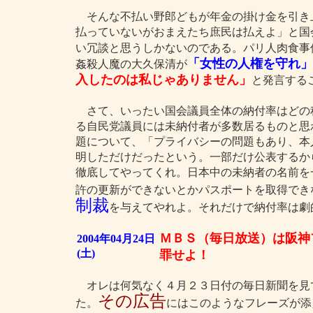
そんな不払い野郎どもが年金の掛け金を引き
払っていないがおまえたち庶民は払えよ」と国
い冗談と思うしかないのである。パリ人肉食事
「女性の人権を守れ」
姦殺人魔の大久保清が
入したのは私じゃありません」
と発言する
さて、いったい国会議員全体の納付率はどの程
る自民党議員には未納付者が多数居るものと思
題について、「プライバシーの問題もあり、本
明しただけだったという。一部だけ公表するか
徹底してやってくれ。日本中の未納者の名前を
許の更新ができないとかパスポートを取得でき
制裁
を与えてやれよ。それだけで納付率は劇
ＭＢＳ（毎日放送）は阪神
2004年04月24日
(土)
罪せよ！
オレは何気なく４月２３日付の毎日新聞を見
その広告
た。
にはこのようなフレーズが添