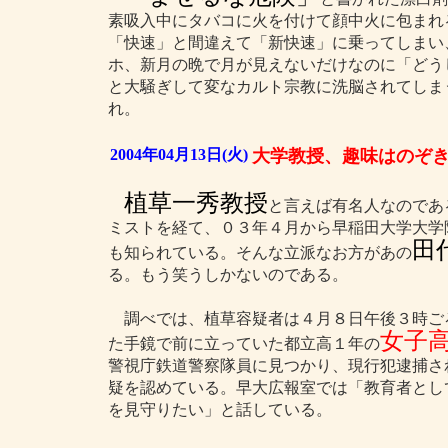
素吸入中にタバコに火を付けて顔中火に包まれ
「快速」と間違えて「新快速」に乗ってしまい
ホ、新月の晩で月が見えないだけなのに「どう
と大騒ぎして変なカルト宗教に洗脳されてしま
れ。
2004年04月13日(火)
大学教授、趣味はのぞ
植草一秀教授
と言えば有名人なのであ
ミストを経て、０３年４月から早稲田大学大学
田
も知られている。そんな立派なお方があの
る。もう笑うしかないのである。
調べでは、植草容疑者は４月８日午後３時ご
女子
た手鏡で前に立っていた都立高１年の
警視庁鉄道警察隊員に見つかり、現行犯逮捕さ
疑を認めている。早大広報室では「教育者とし
を見守りたい」と話している。