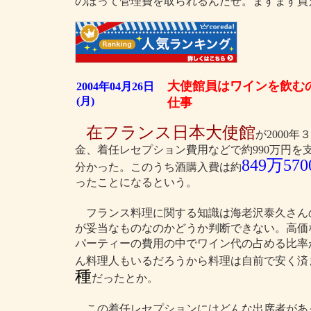
のぼって管理費を取られるんだぜ。ますます買
大使館員はワインを飲む
2004年04月26日
(月)
仕事
在フランス日本大使館
が2000
金、着任レセプション費用などで約990万円を
849万57
分かった。このうち酒購入費は約
ったことになるという。
フランス料理に関する知識は海老沢泰久さん
が妥当なものなのかどうか判断できない。高価
パーティーの費用の中でワイン代の占める比率
ん料理人もいるだろうから料理は自前で安く済
種
だったとか。
この着任レセプションにはどんな出席者があ