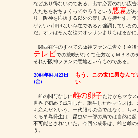
などあり得ないのである。出す必要のない広告
悪意
人たちをおちょくってやろうという
があ
り、阪神を応援する以外の楽しみを持たず、ラ
ゲという情けない存在であると強調しているの
だ。オレはそんな絵のオッサンよりもはるかに
関西在住のすべての阪神ファンに告ぐ！今後一切
テレビ
での放映がなくて仕方なくＭＢＳの
それが阪神ファンの意地というものである。
もう、この世に男なんて
2004年04月23日
(金)
い
雌の卵子
雄の関与なしに
だけからマウス
世界で初めて成功した。誕生した雌マウスは、
も産んだという。一代限りの命ではなく、ちゃ
くる単為発生は、昆虫や一部の鳥では自然に起
不可能とされていた。今回の成果は、雄と雌の
う。