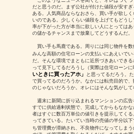
このようなニュースを聞くと、オレはつくづ
だと思うのだ。まず公社が付けた値段が安すぎ
ある。人気商品ならなおさら、買い手が欲しく
いのである。少しくらい値段を上げてもどうし
率が下がった方が本当に欲しい人にとってはあ
の儲かるチャンスまで放棄してどうするんだ。
買い手も馬鹿である。周りには同じ物件を数
みんな高額の住宅ローンの支払いにあえいでい
だ。そんな環境でまともに近所づきあいできる
って見下してるだろうし（実際は住宅ローンに
いときに買ったアホ」
と思ってるだろう。た
で買ってるのだろうか。なかには転売目的で、
のじゃないだろうか。オレにはそんな気がして
週末に新聞に折り込まれるマンションの広告
すでに供給過剰状態で、完成してからもなかな
者はすぐに数百万単位の値引きを提示してくる
ってきている。たいてい当時の売値の半分以下
ち管理費が滞納され、不良物件になってしまう