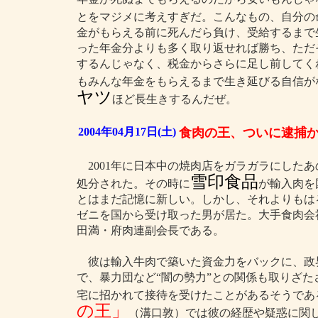
とをマジメに考えすぎだ。こんなもの、自分の
金がもらえる前に死んだら負け、受給するまで
った年金分よりも多く取り返せれば勝ち、ただ
するんじゃなく、税金からさらに足し前してく
もみんな年金をもらえるまで生き延びる自信が
ヤツ
ほど長生きするんだぜ。
2004年04月17日(土)
食肉の王、ついに逮捕
2001年に日本中の焼肉店をガラガラにした
雪印食品
処分された。その時に
が輸入肉を
とはまだ記憶に新しい。しかし、それよりもは
ゼニを国から受け取った男が居た。大手食肉会
田満・府肉連副会長である。
彼は輸入牛肉で築いた資金力をバックに、政
で、暴力団など“闇の勢力”との関係も取りざ
宅に招かれて接待を受けたことがあるそうである
の王」
（溝口敦）では彼の経歴や疑惑に関