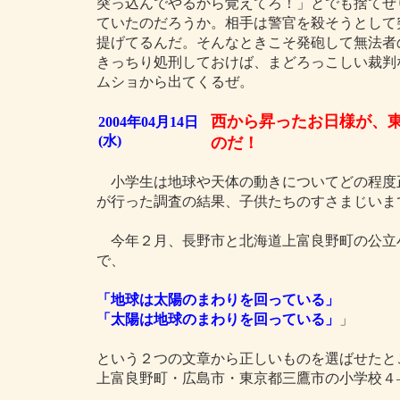
突っ込んでやるから覚えてろ！」とでも捨てぜ
ていたのだろうか。相手は警官を殺そうとして
提げてるんだ。そんなときこそ発砲して無法者
きっちり処刑しておけば、まどろっこしい裁判
ムショから出てくるぜ。
西から昇ったお日様が、
2004年04月14日
(水)
のだ！
小学生は地球や天体の動きについてどの程度
が行った調査の結果、子供たちのすさまじいま
今年２月、長野市と北海道上富良野町の公立
で、
「地球は太陽のまわりを回っている」
「太陽は地球のまわりを回っている」
」
という２つの文章から正しいものを選ばせたと
上富良野町・広島市・東京都三鷹市の小学校４―