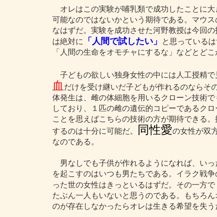
オレはこの実験が哺乳類で成功したことに大
可能なのではないかという期待である。マウス
なはずだ。実験を成功させた河野教授は今回の
「人間で試したい」
は絶対に
と思っているは
「人間の生命をオモチャにするな」などとどこ
子どもの欲しい独身女性の中には人工授精で
血
だけを受け継いだ子どもが作れるのならそ
体発生は、雌の体細胞を用いるクローン技術で
しており、１匹の雌の遺伝的コピーであるクロ
ことを思えばこちらの技術の方が期待できる。
同性愛
するのは十分に可能だ。
の女性が双
なのである。
男なしでも子供が作れるようになれば、いっ
を起こすのはいつも男たちである。イラク戦争
った世の女性はきっといるはずだ。その一方で
たぶん一人もいないと思うのである。もちろん
のが存在しなかったらオレは生きる希望を失う