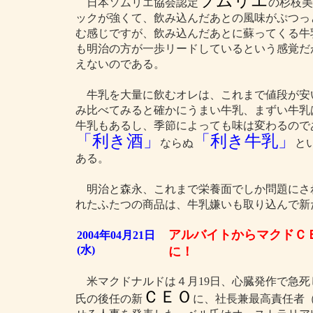
ソムリエ
日本ソムリエ協会認定
の杉枝美
ックが強くて、飲み込んだあとの風味がぷつっ
む感じですが、飲み込んだあとに蘇ってくる牛
も明治の方が一歩リードしているという感覚だ
えないのである。
牛乳を大量に飲むオレは、これまで値段が安
み比べてみると確かにうまい牛乳、まずい牛乳
牛乳もあるし、季節によっても味は変わるので
「利き酒」
「利き牛乳」
ならぬ
と
ある。
明治と森永、これまで栄養面でしか問題にさ
れたふたつの商品は、牛乳嫌いも取り込んで新
アルバイトからマクドＣ
2004年04月21日
(水)
に！
米マクドナルドは４月19日、心臓発作で急死
ＣＥＯ
氏の後任の新
に、社長兼最高責任者