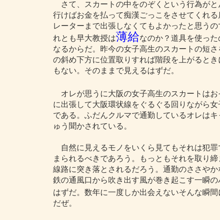
さて、スカートの中をのぞくという行為がと
行けばお金を払って痴漢ごっこをさせてくれる
レーターまで出張しなくてもよかったと思うの
薄給
れとも早大教授は
なのか？道具を使った
なるからだ。昨今の女子高生のスカートの短さ
の斜め下方に位置取りすれば階段を上がるとき
もない。そのままで見えるはずだ。
オレが思うに大阪の女子高生のスカートはお
に出張して大阪環状線をぐるぐる回りながら女
である。ふだんクルマで通勤しているオレはキ
ゅう聞かされている。
自然に見えるモノをいくら見てもそれは犯罪
まられるべきであろう。もっともそれを取り締
線路に突き落とされるだろう。通勤のささやか
鉄の通風口から吹き出す風が巻き起こす一瞬の
はずだ。数年に一度しか出会えないそんな瞬間
だぜ。