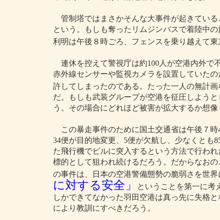
管制塔ではまさかそんな大事件が起きている
という。もしも奪ったリムジンバスで着陸中の
利明は午後８時ごろ、フェンスを乗り越えて東
連休を控えて警視庁は約100人が空港内外で
赤外線センサーや監視カメラを設置していたの
許してしまったのである。たった一人の無計画
だ。もしも武装グループが空港を征圧しようと
う。その場合にどれほど被害が拡大するか想像
この暴走事件のために国土交通省は午後７時4
34便が目的地変更、5便が欠航し、少なくとも8
た飛行機でビルに突入するという方法で行われ
標的として狙われ続けるだろう。だからなおの
の事件は、日本の空港警備態勢の脆弱さを世界
に対する安全」
ということを第一に考
しかできてなかった羽田空港は真っ先に失格と
により教訓にすべきだろう。