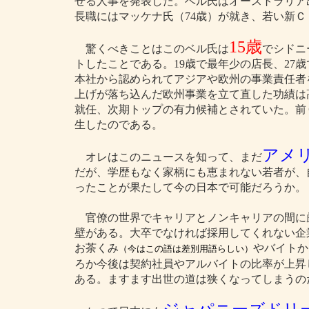
せる人事を発表した。ベル氏はオーストラリア
長職にはマッケナ氏（74歳）が就き、若い新
15歳
驚くべきことはこのベル氏は
でシドニ
トしたことである。19歳で最年少の店長、27
本社から認められてアジアや欧州の事業責任者
上げが落ち込んだ欧州事業を立て直した功績は高
就任、次期トップの有力候補とされていた。前
生したのである。
アメ
オレはこのニュースを知って、まだ
だが、学歴もなく家柄にも恵まれない若者が、
ったことが果たして今の日本で可能だろうか。
官僚の世界でキャリアとノンキャリアの間に
壁がある。大卒でなければ採用してくれない企
お茶くみ
やバイトか
（今はこの語は差別用語らしい）
ろか今後は契約社員やアルバイトの比率が上昇
ある。ますます出世の道は狭くなってしまうの