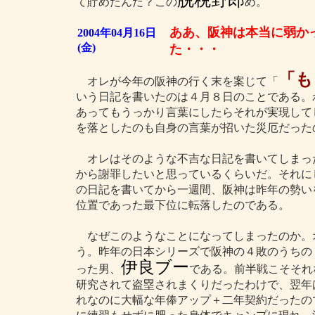
脱税野郎
て貯めたんだ？この
め。
ああ、阪神は本当に弱か
2004年04月16日
(金)
た・・・
「も
オレが今年の阪神の行く末を案じて「
いう日記を書いたのは４月８日のことである。
あってもうっかり言葉にしたらそれが実現して
を落としたのも自身の言葉が招いた災厄だった
オレはそのような不吉な日記を書いてしまっ
から謝罪したいと思っているくらいだ。それに
の日記を書いてから一週間、阪神は昨年の勢いを
位置であった最下位に転落したのである。
なぜこのようなことになってしまったのか。
う。昨年の日本シリーズで阪神の４敗のうちの
伊良ブー
った男、
である。前半戦こそそれ
研究されて盗塁されまくりだったわけで、翌年
れなのに大幅な年俸アップ＋二年契約だったの