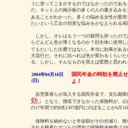
うに塗ってごまかすものではなかったのである
だ。ネット上の掲示板の多くの人の書き込みを
あることがわかった。多くの悩める女性が愛用
たいという乙女の切実な悩みをかなえられる画
しかし、オレはもう一つの疑問も持ったので
らどんどん色が薄くなるのか？顔全体に使用し
てもたいした出費ではない。本当に効果がある
大流行だ。それに比べれば色が変わるくらいた
る。しかし、そんなものを買えば変態と思われ
国民年金の時効を廃止せ
2004年04月18日
(日)
よ！
自営業者らが加入する国民年金で、支払期限
効」
となり、徴収できなかった保険料が、公的
の17年間で約8兆1307億円にのぼることが4月1
保険料を納めないと年金額がその分減り、無
される横着なヤツらの増加で保険料未納率は200