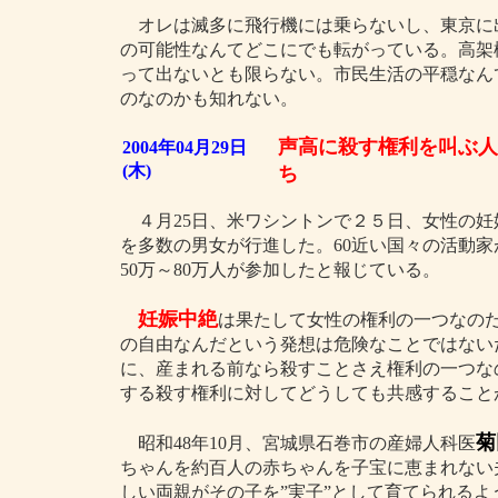
オレは滅多に飛行機には乗らないし、東京に
の可能性なんてどこにでも転がっている。高架
って出ないとも限らない。市民生活の平穏なん
のなのかも知れない。
声高に殺す権利を叫ぶ人
2004年04月29日
(木)
ち
４月25日、米ワシントンで２５日、女性の妊
を多数の男女が行進した。60近い国々の活動
50万～80万人が参加したと報じている。
妊娠中絶
は果たして女性の権利の一つなの
の自由なんだという発想は危険なことではない
に、産まれる前なら殺すことさえ権利の一つな
する殺す権利に対してどうしても共感すること
菊
昭和48年10月、宮城県石巻市の産婦人科医
ちゃんを約百人の赤ちゃんを子宝に恵まれない
しい両親がその子を”実子”として育てられるよ