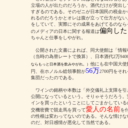
立場の人が出たのだろうか。酒代だけが突出し
すぎるのである。そのゼニが日本国民の税金か
れるのだろうかとオレは腹が立って仕方がない
をしていて、実際にその成果をあげてるのなら
偏向した
のメディアの日本に関する報道は
ちゃんと仕事をしやがれ。
公開された文書によれば、同大使館は「情報収集
（当時の為替レートで換算）、日本酒代2万940
他にも在中国大使
ならもっと日本酒を飲みやがれ。）
56万
円、在ホノルル総領事館が
2700円を
集団だったのである。
ワインの銘柄や本数は「外交儀礼上支障を引
公開になっているという。そりゃそうだろう。
インを買ったということにしてごまかしている
愛人の名前
交機密費で競走馬を買って
を
の性根は変わってないのである。そんな情けな
のだ、対日感情が悪化して当然である。