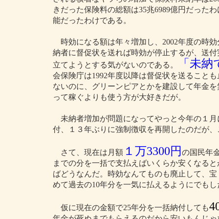
きだった保険料の総額は35兆6989億円だった
能だったわけである。
時効になる額は年々増加し、2002年度の時効
納者に督促状を送れば時効が停止するが、送付実績
「未納
立てようとする気がないのである。
会保険庁は1992年度以降は督促状を送ること
ないのに、グリーンピアとかを建設して年金を
って稼ぐよりも使う方が大好きだが。
未納者増加が問題になってやっと今年の１月
付、１３年ぶりに強制徴収を再開したのだが、
１万3300円
さて、現在は月額
の国民年
までの分を一括で支払えばいくらか安くなると
ばどうなんだ。時効なんてものも廃止して、宝
めて過去の10年分を一気に払えるようにでもし
4
仮に現在の金額で25年分を一括納付しても
年金が死ぬまでもらえるのだから安いもんじゃ