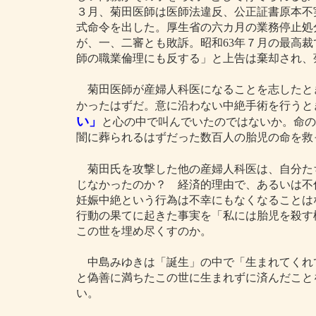
３月、菊田医師は医師法違反、公正証書原本不
式命令を出した。厚生省の六カ月の業務停止処
が、一、二審とも敗訴。昭和63年７月の最高
師の職業倫理にも反する」と上告は棄却され、
菊田医師が産婦人科医になることを志したと
かったはずだ。意に沿わない中絶手術を行うと
い」
と心の中で叫んでいたのではないか。命の
闇に葬られるはずだった数百人の胎児の命を救
菊田氏を攻撃した他の産婦人科医は、自分た
じなかったのか？ 経済的理由で、あるいは不
妊娠中絶という行為は不幸にもなくなることは
行動の果てに起きた事実を「私には胎児を殺す
この世を埋め尽くすのか。
中島みゆきは「誕生」の中で「生まれてくれて 
と偽善に満ちたこの世に生まれずに済んだことを「
い。