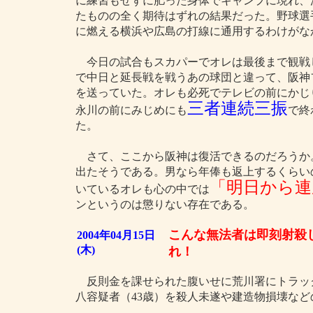
に練習もせずに肥った身体でキャンプに現れ、
たものの全く期待はずれの結果だった。野球選
に燃える横浜や広島の打線に通用するわけがな
今日の試合もスカパーでオレは最後まで観戦
で中日と延長戦を戦うあの球団と違って、阪神
を送っていた。オレも必死でテレビの前にかじ
三者連続三振
永川の前にみじめにも
で終
た。
さて、ここから阪神は復活できるのだろうか
出たそうである。男なら年俸も返上するくらい
「明日から連
いているオレも心の中では
ンというのは懲りない存在である。
こんな無法者は即刻射殺
2004年04月15日
(木)
れ！
反則金を課せられた腹いせに荒川署にトラック
八容疑者（43歳）を殺人未遂や建造物損壊な