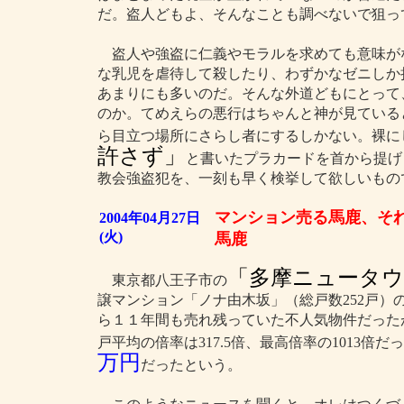
だ。盗人どもよ、そんなことも調べないで狙っ
盗人や強盗に仁義やモラルを求めても意味が
な乳児を虐待して殺したり、わずかなゼニしか
あまりにも多いのだ。そんな外道どもにとって
のか。てめえらの悪行はちゃんと神が見ている
ら目立つ場所にさらし者にするしかない。裸に
許さず」
と書いたプラカードを首から提げ
教会強盗犯を、一刻も早く検挙して欲しいもの
マンション売る馬鹿、そ
2004年04月27日
(火)
馬鹿
「多摩ニュータウ
東京都八王子市の
譲マンション「ノナ由木坂」（総戸数252戸）
ら１１年間も売れ残っていた不人気物件だった
戸平均の倍率は317.5倍、最高倍率の1013倍
万円
だったという。