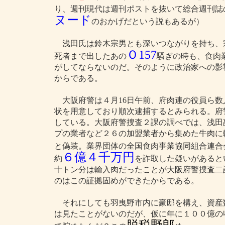
り、週刊現代は週刊ポストを抜いて総合週刊誌
ヌード
のおかげだという説もあるが）
浅田氏は鈴木宗男とも深いつながりを持ち、
Ｏ157
死者まで出したあの
騒ぎの時も、食肉
がしてならないのだ。そのように政治家への影
からである。
大阪府警は４月16日午前、府肉連の役員ら数
状を用意しており順次逮捕するとみられる。府
している。大阪府警捜査２課の調べでは、浅田副
プの業者など２６の加盟業者から集めた牛肉に
と偽装。業界団体の全国食肉事業協同組合連合
６億４千万円
約
を詐取した疑いがあると
十トン分は輸入肉だったことが大阪府警捜査二
のはこの証拠固めができたからである。
それにしても羽曳野市内に豪邸を構え、資産
は見たことがないのだが、仮に年に１００億の