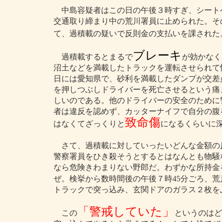
中島容疑者はこの日の午後３時すぎ、シート
交通取り締まり中の荒川署員に止められた。そ
て、過積載の疑いで反則金の支払いを課された
ブレーキ
過積載するとまるで
が効かなく
沼土などを満載したトラックを運転させられて
日には愛知県で、砂利を満載したダンプが交差
を押しつぶしドライバーを死亡させるという痛
しいのである。他のドライバーの安全のために
者は違反を認めず、カッターナイフで自分の腹
致命傷
はなくてざっくりと
になるくらいに
さて、過積載に対していったいどんな金額の
警察署員をひき殺そうとするとはなんとも物騒
なら危険きわまりない野郎だ。わずかな所持金
ぜ。検挙から数時間後の午後７時45分ごろ、荒
トラックで突っ込み、玄関ドアのガラス２枚を
「警戒していた」
この
というのはど