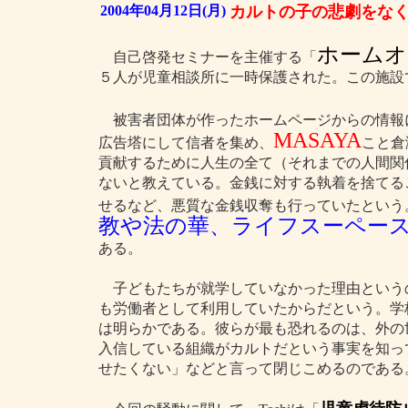
2004年04月12日(月)
カルトの子の悲劇をな
ホームオ
自己啓発セミナーを主催する「
５人が児童相談所に一時保護された。この施設
被害者団体が作ったホームページからの情報によ
MASAYA
広告塔にして信者を集め、
こと倉
貢献するために人生の全て（それまでの人間関
ないと教えている。金銭に対する執着を捨てる
せるなど、悪質な金銭収奪も行っていたという
教や法の華、ライフスーペー
ある。
子どもたちが就学していなかった理由という
も労働者として利用していたからだという。学
は明らかである。彼らが最も恐れるのは、外の
入信している組織がカルトだという事実を知っ
せたくない」などと言って閉じこめるのである