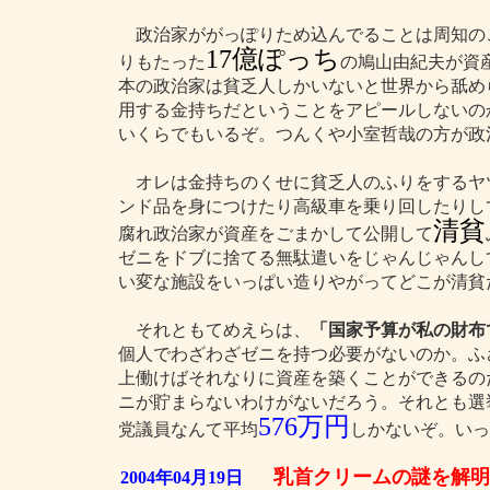
政治家ががっぽりため込んでることは周知の
17億ぽっち
りもたった
の鳩山由紀夫が資
本の政治家は貧乏人しかいないと世界から舐め
用する金持ちだということをアピールしないの
いくらでもいるぞ。つんくや小室哲哉の方が政
オレは金持ちのくせに貧乏人のふりをするヤ
ンド品を身につけたり高級車を乗り回したりし
清貧
腐れ政治家が資産をごまかして公開して
ゼニをドブに捨てる無駄遣いをじゃんじゃんし
い変な施設をいっぱい造りやがってどこが清貧
それともてめえらは、
「国家予算が私の財布
個人でわざわざゼニを持つ必要がないのか。ふ
上働けばそれなりに資産を築くことができるの
ニが貯まらないわけがないだろう。それとも選
576万円
党議員なんて平均
しかないぞ。いっ
乳首クリームの謎を解明
2004年04月19日