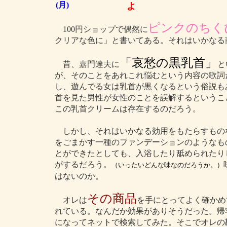
(月)
よ
ピンクのちく
100円ショップで偶然に
クリアな色に」と書いてある。それはいかなる
「哀愁の黒乳首」
昔、嘉門達夫に
と
が、そのことをあれこれ悩むという内容の歌詞
し、遊んでる女は乳首が黒くなるという俗説も
首を見た男性が女性のことを誤解するというこ
この乳首クリームは存在するのだろう。
しかし、それはいかなる効用をもたらすもの
をごまかす一種のファンデーションのようなも
とができたとしても、入浴したり舐められたり
がするだろう。
（いったいどんな味なのだろうか。）
はないのか。
その商品
オレは
を手にとってよく確かめ
れている。なんだか効果がありそうだった。帰
になってネットで検索してみた。そこでオレの