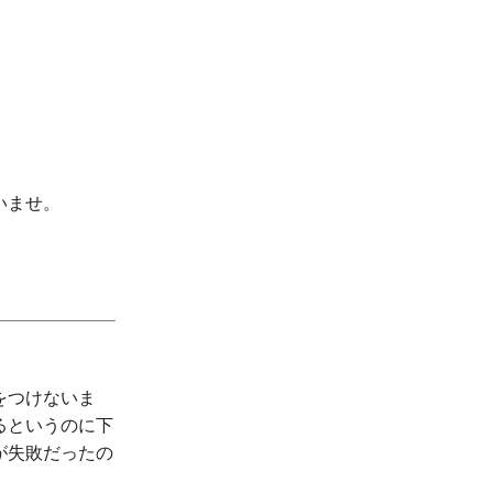
いませ。
をつけないま
るというのに下
が失敗だったの