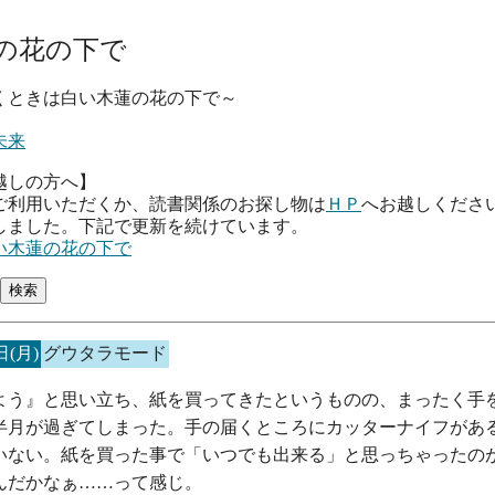
の花の下で
は白い木蓮の花の下で～
未来
越しの方へ】
ご利用いただくか、読書関係のお探し物は
ＨＰ
へお越しくださ
しました。下記で更新を続けています。
い木蓮の花の下で
日(月)
グウタラモード
よう』と思い立ち、紙を買ってきたというものの、まったく手
半月が過ぎてしまった。手の届くところにカッターナイフがあ
いない。紙を買った事で「いつでも出来る」と思っちゃったの
んだかなぁ……って感じ。