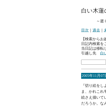
白い木蓮
～逝くとき
目次
｜
過去
｜
【検索からお
日記内検索を
当日記は移転
引越し先
白
2005年11月07
『切り絵をし
ま、かれこれ
絵さえ描いて
だろうか。な