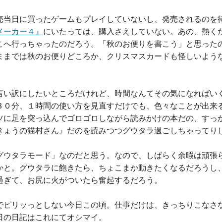
売当日に買ったゲームもプレイしていないし、発売されるのを
メーカー４』
にいたっては、購入さえしていない。あの、熱く
こへ行っちゃったのだろう。「秋のお便りを書こう」と思った
ままでは秋のお便りどころか、クリスマスカードも怪しいよう
言い訳にしたいところだけれど、時間なんてその気になればい
３０分、１時間の使い方を見直すだけでも、色々なことが出来
ツに足を突っ込んでゴロゴロしながら読みかけの本だの、すっ
きょうの猫村さん』だのを読みつつグウタラ過ごしちゃってり
グウタラモード」なのだと思う。なので、しばらく余暇は頑張
かと。グウタラに飽きたら、ちょこまか動きたくなるだろうし
過ぎて、お尻に火がついたら奮起するだろう。
でピリッっとしない今日この頃。仕事だけは、きっちりこなさ
日の日記はこれにてオシマイ。