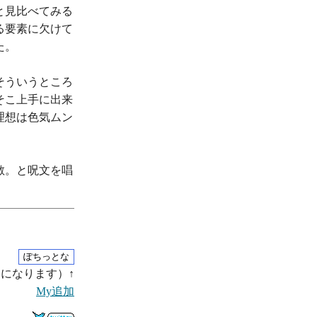
と見比べてみる
る要素に欠けて
た。
そういうところ
そこ上手に出来
理想は色気ムン
散。と呪文を唱
になります）↑
My追加