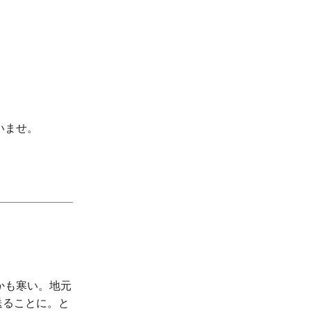
いませ。
かも寒い。地元
送ることに。と