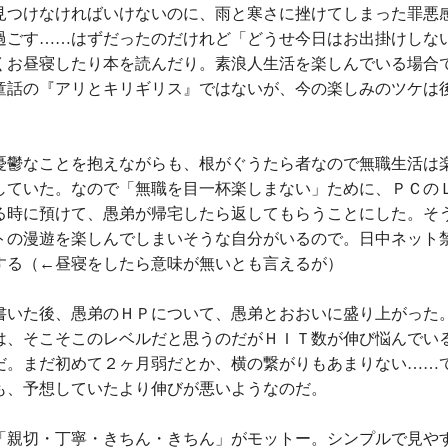
見つけなければいけないのに、雨と寒さに挫けてしまった罪悪
過ごす……はずだったのだけれど「どうせ今日はお出掛けしな
くお昼寝したり本を読んだり。素浪人生活を楽しんでいる場合
童話の『アリとキリギリス』ではないが、今の楽しみのツケは
憂鬱なことを抱えながらも、根がぐうたら者なので無職生活は
していた。なので「無職を目一杯楽しまない」ために、ＰＣの
る時に預けて、愚弟が帰宅したら返してもらうことにした。そ
トの漫遊を楽しんでしまいそうな自分がいるので。日中ネット
する（←昼寝をしたら意味が無いとも言えるが）
書いた後、愚弟のＨＰについて、愚弟とおおいに盛り上がった
は、そこそこのレベルだと思うのだがＨＩＴ数が伸び悩んでい
だ。まだ初めて２ヶ月弱だとか、横の繋がりもあまりない……
も、予想していたより伸びが悪いようなのだ。
「親切・丁寧・きちん・きちん」がモットー。シンプルで見や