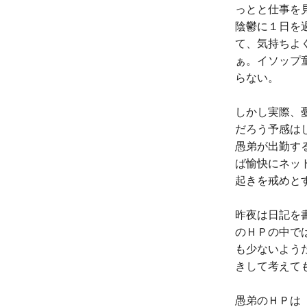
っとと仕事を
陰鬱に１日を
て、気持ちよ
ぁ。イソップ
らない。
しかし実際、
だろう予感は
愚弟が出勤す
ば愉快にネッ
起きを戒めと
昨夜は日記を
のＨＰの中で
も少ないよう
きして考えて
愚弟のＨＰは