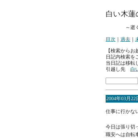
白い木蓮
～逝くとき
目次
｜
過去
｜
【検索からお
日記内検索を
当日記は移転
引越し先
白
2004年03月22
仕事に行かな
今日は張り切
職安へは自転