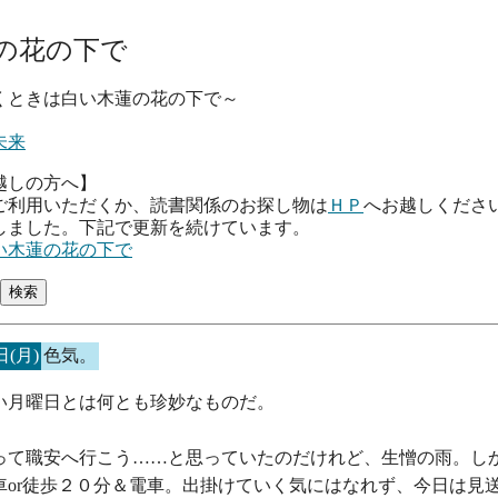
の花の下で
は白い木蓮の花の下で～
未来
越しの方へ】
ご利用いただくか、読書関係のお探し物は
ＨＰ
へお越しくださ
しました。下記で更新を続けています。
い木蓮の花の下で
日(月)
色気。
い月曜日とは何とも珍妙なものだ。
って職安へ行こう……と思っていたのだけれど、生憎の雨。し
車or徒歩２０分＆電車。出掛けていく気にはなれず、今日は見