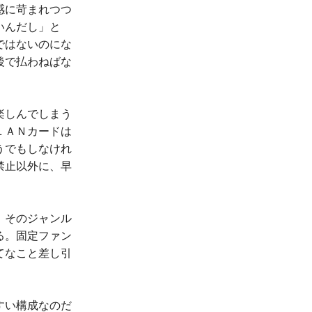
感に苛まれつつ
いんだし」と
ではないのにな
後で払わねばな
楽しんでしまう
ＬＡＮカードは
うでもしなけれ
禁止以外に、早
。そのジャンル
る。固定ファン
てなこと差し引
すい構成なのだ