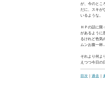
が、今のとこ
だに、スキが
いるような。
ＨＰの話に限
があるように
るけれど色気
ムンお腹一杯
それより何よ
えつつ今日の
目次
｜
過去
｜