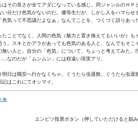
ろはその良さが全てアダになっている感じ。同ジャンルのＨＰ
ない分だけ色気がないのだ。優等生だが、しかし人をハマらせ
「色気って不思議だよなぁ」なんてことを、つくづく語りあっ
ったことでなく、人間の色気（魅力と置き換えてもいいが）も
思う。スキとかアラがあっても色気のある人と、なんでもそこ
の無い人と。自分の「色気」について、ちょっと考えてみた。
……なのだが「ムンムン」には程遠い現実アリ。
り明日は職安へ行かなくちゃ。ぐうたら虫退散。ぐうたら虫退
日記はこれにてオシマイ。
未来
エンピツ投票ボタン（押していただけると励み