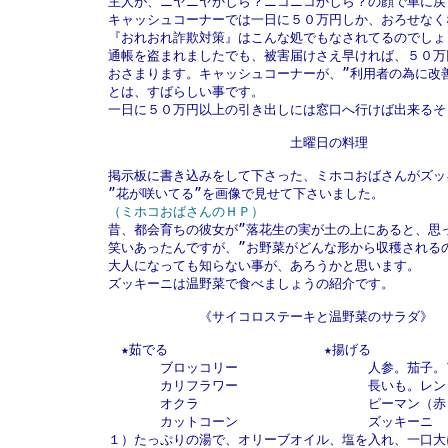
主人が、ニヤニヤかしら？ニコニコかしら？の顔で車に戻り
キャッシュコーナーでは一日に５０万円しか、おろせなく
『おれおれ詐欺対策』はこんな処でもなされてるのでしょう
通帳を盗まれましたでも、被害届けさえ早ければ、５０万円
おさまります。キャッシュコーナーが、”利用者の為に改善
とは、すばらしい事です。

一日に５０万円以上の引き出しには窓口へ行けば出来るそう
　　　　　　　　　　　　　　土曜日の料理

掲示板に書き込みをして下さった、ミホコおばさんがズッキ
（ミホコおばさんのＨＰ）

昔、都会育ちの彼女が”落花生の実が土の上にあると、思っ
笑いあったんですが、”お野菜がどんな形から収穫されるの
大人になっても知らない事が、あろうかと思います。

ズッキーニは温野菜で食べましょうの紹介です。

　　　　　　　《サイコロステーキと温野菜のサラダ》

　★茹でる　　　　　　　　　　　　★揚げる

　　　　ブロッコリー　　　　　　　　　　人参。茄子。ア
　　　　カリフラワー　　　　　　　　　　長いも。レンコ
　　　　オクラ　　　　　　　　　　　　　ピーマン（赤・
　　　　カットコーン　　　　　　　　　　ズッキーニ

１）たっぷりの湯で、オリーブオイル、塩を入れ、一口大