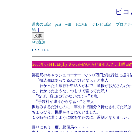
ピコ
過去の日記
｜
past
｜
will
｜
HOME
｜
テレビ日記
｜
ブログテ
餡
｜
My追加
2006年07月15日(土)
６０万円がおろせません？：土曜日
郵便局のキャッシュコーナー で６０万円が旅行社に振り込
　「振込先はあってるんだけどなぁ」と主人

　「わかった！旅行社申込人が私で、通帳がお父さんだから
と、わかったような、つもりで言ってた私！

　”なぜ、窓口に行かないのよ～”と私

　”手数料が違うからなぁ～”と主人

振込みするだけなのに、車の中で随分？待たされてた私は

ちょっぴり、機嫌をそこねていました。

１０時半に着くように家をでたのに、遅刻となりました。

帰りにもう一度、郵便局へ・・・
