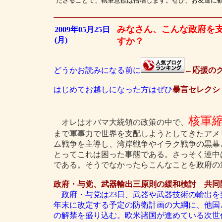
ださることで、執筆意欲は倍増します。ぜひ、お友達に
みなさん、こんな政府を
2009年05月25日
(月)
すか？
どうかお読みになる前に
←応援のク
はじめてお越しになった方はぜひ
暴言セレクシ
核軍
オレはオバマ大統領の政策の中で、
まで軍事力で世界を支配しようとしてきたアメ
ム戦争を主導し、湾岸戦争やイラク戦争の黒幕
とってこれは困った事態である。さっそく連中
である。そうでなかったらこんなことを政府の
政府・与党、武器輸出三原則の緩和検討 共同
政府・与党は23日、武器や武器技術の輸出を
年末に改定する予定の防衛計画の大綱に、他国
の解禁を盛り込む。欧米諸国が進めている次世