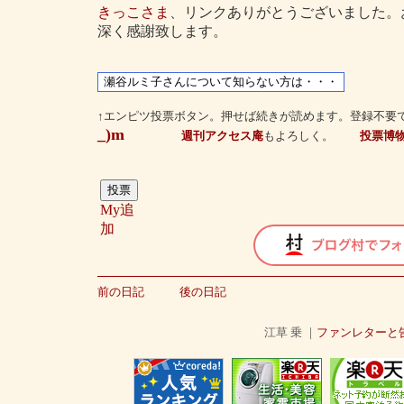
きっこさま
、リンクありがとうございました。
深く感謝致します。
↑エンピツ投票ボタン。押せば続きが読めます。登録不要
_)m
週刊アクセス庵
もよろしく。
投票博
My追
加
前の日記
後の日記
江草 乗 ｜
ファンレターと