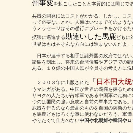
州事変
を起こしたことと本質的には同じで
兵器の開発にはコストがかかる。しかし、コス
って必要なことか。人類はいつまでそのような
うメッセージはその愚行にブレーキをかけるた
勘違いした馬鹿
拡張に邁進する
どもに
世界はもはやそんな方向には進まないんだよ」
日本が連帯する相手は諸外国の政府ではない
諸島を制圧し、将来の台湾侵略やアジアでの覇
ある。１０億の中国人民が全員その考え方に洗
「
日本国大統領桜
２００３年に出版された
うマンガがある。中国が世界の覇権を握るため
サヨクの人たちが占領軍である中国軍の走狗に
つのは国民の強い意志と自前の軍事力である。
武器を作るのなら最高のものを自国の防衛のた
も馬鹿どもはろくな事に使わないだろう。軍備
やりたくて仕方のない
中国や北朝鮮や韓国やロ