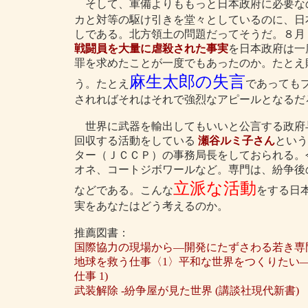
そして、軍備よりももっと日本政府に必要な
カと対等の駆け引きを堂々としているのに、日
しである。北方領土の問題だってそうだ。８月
戦闘員を大量に虐殺された事実
を日本政府は一
罪を求めたことが一度でもあったのか。たとえ
麻生太郎の失言
う。たとえ
であっても
されればそれはそれで強烈なアピールとなるだ
世界に武器を輸出してもいいと公言する政府
回収する活動をしている
瀬谷ルミ子さん
という
ター（ＪＣＣＰ）の事務局長をしておられる。
オネ、コートジボワールなど。専門は、紛争後
立派な活動
などである。こんな
をする日
実をあなたはどう考えるのか。
推薦図書：
国際協力の現場から―開発にたずさわる若き専門
地球を救う仕事〈1〉平和な世界をつくりたい―1
仕事 1)
武装解除 -紛争屋が見た世界 (講談社現代新書)