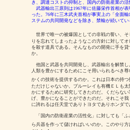
き、調達コストの抑制と、国内の防衛産業の活
武器輸出三原則は1967年に佐藤栄作首相が
った。76年に三木武夫首相が事実上の「全面
ステムの共同開発などを除き、禁輸が続いている。(
世界で唯一の被爆国としての非戦の誓い、そ
りを忘れてしまったようなこの方針に対してオ
を殺す道具である。そんなものの開発に手を貸
か。
他国と武器を共同開発し、武器輸出を解禁し
人類を豊かにするためにこそ用いられるべき尊
かくの技術を提供するのか。これは日本の持つ
ただけじゃないか。ブルーレイも有機ＥＬも太
かにするために研究してきたのだ。くだらない
げ、豊かになることができたのだ。それこそ我
に誇れるは任天堂でありトヨタでありホンダで
「国内の防衛産業の活性化」に対しても「ふ
ら兵器を作って儲ければいいのか。このやり方