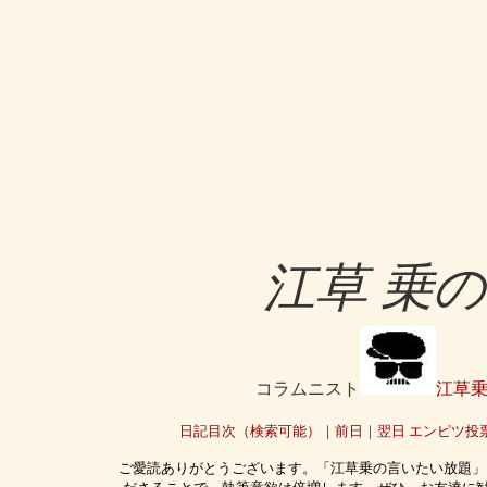
江草 乗
コラムニスト
江草
日記目次（検索可能）
｜
前日
｜
翌日
エンピツ投
ご愛読ありがとうございます。「江草乗の言いたい放題」