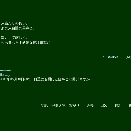
人当たりの良い、
あの人自慢の美声は。
凛として厳しく、
相も変わらず的確な援護射撃だ。
2003年05月30日(金
----------
History
2002年05月30日(木) 何重にも掛けた鍵をこじ開けますか
初話
登場人物
繋がり
過去
目次
最新