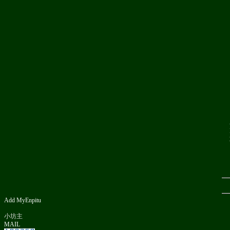
Add MyEnpitu
小坊主
MAIL