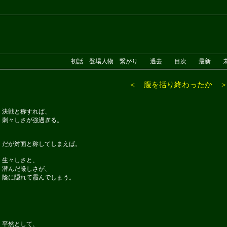
初話
登場人物
繋がり
過去
目次
最新
＜ 腹を括り終わったか 
決戦と称すれば、
刺々しさが強過ぎる。
だが対面と称してしまえば。
生々しさと、
潜んだ厳しさが、
陰に隠れて霞んでしまう。
平然として、