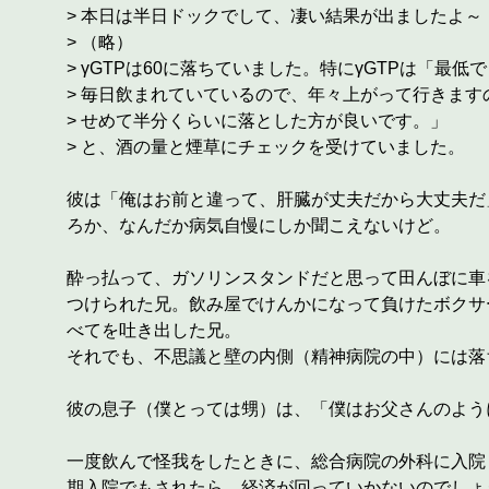
> 本日は半日ドックでして、凄い結果が出ましたよ～
> （略）
> γGTPは60に落ちていました。特にγGTPは「最低
> 毎日飲まれていているので、年々上がって行きます
> せめて半分くらいに落とした方が良いです。」
> と、酒の量と煙草にチェックを受けていました。
彼は「俺はお前と違って、肝臓が丈夫だから大丈夫だ
ろか、なんだか病気自慢にしか聞こえないけど。
酔っ払って、ガソリンスタンドだと思って田んぼに車
つけられた兄。飲み屋でけんかになって負けたボクサ
べてを吐き出した兄。
それでも、不思議と壁の内側（精神病院の中）には落
彼の息子（僕とっては甥）は、「僕はお父さんのよう
一度飲んで怪我をしたときに、総合病院の外科に入院
期入院でもされたら、経済が回っていかないのでしょ