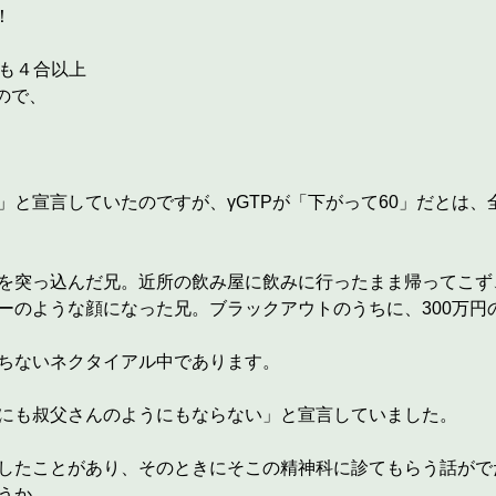
！
でも４合以上
ので、
」と宣言していたのですが、γGTPが「下がって60」だとは
を突っ込んだ兄。近所の飲み屋に飲みに行ったまま帰ってこず
ーのような顔になった兄。ブラックアウトのうちに、300万円
ちないネクタイアル中であります。
にも叔父さんのようにもならない」と宣言していました。
したことがあり、そのときにそこの精神科に診てもらう話がで
うか。