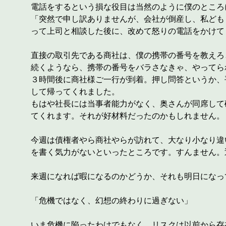
電話をするという損な役目は当然のように僕のところ
「突然で申し訳ありませんが、会社が倒産し、私ども
って上司と相談した後に、改めて怒りの電話をかけて
直接の取引先である商社は、僕の携帯の番号を教えろ
続くようなら、携帯の番号をバラさなきゃ、やってら
３時間後に商社様ご一行が到着。押し問答というか、
して帰ってくれました。
もはや社長には当事者能力がなく、奥さんが同席して
てくれます。それが好材料だったのかもしれません。
今週は債権者やら商社やらが訪れて、大なり小なり違
を書く気力がないといったところです。すんません。
来週になれば暇になるのかどうか、それも明日になっ
「危機ではなく、幻想の終わりに過ぎない」
いま危機に陥ったわけでもなく、リスクは以前から存