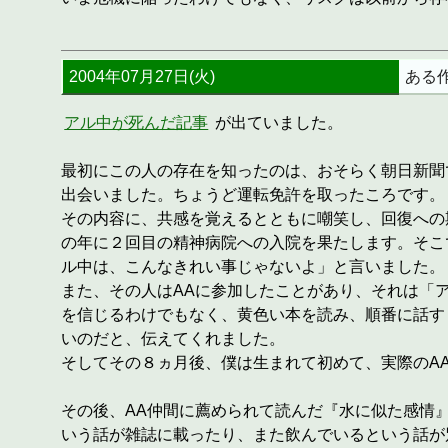
2004年07月27日(火)
ある
アル中が死んだ記事
が出ていました。
最初にこの人の存在を知ったのは、おそらく朝日新聞で
出会いました。ちょうど運転免許を取ったころです。
その内容に、共感を覚えるとともに嘲笑し、回復への
の年に２回目の精神病院への入院を果たします。そこ
ル中は、こんなきれい事じゃないよ」と言いました。
また、その人はAAに参加したことがあり、それは「
を信じるわけでもなく、黄色い本を読み、順番に話す
いのだと、伝えてくれました。
そしてその８ヵ月後、僕は生まれて初めて、実際のA
その後、AA仲間に薦められて読んだ『水に似た感情
いう話が雑誌に載ったり、また飲んでいるという話が