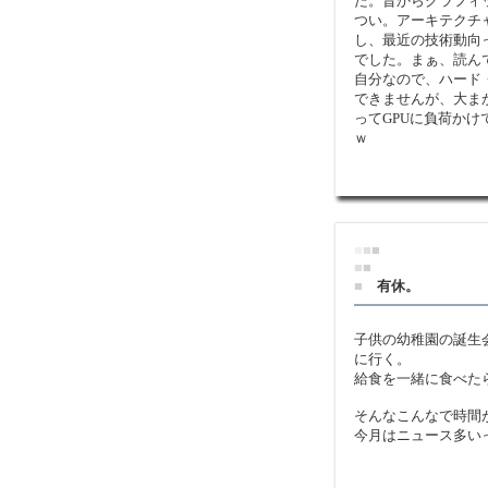
た。昔からグラフィ
つい。アーキテクチ
し、最近の技術動向
でした。まぁ、読ん
自分なので、ハード
できませんが、大ま
ってGPUに負荷か
ｗ
■
■
■
■
■
■
有休。
子供の幼稚園の誕生
に行く。
給食を一緒に食べたら
そんなこんなで時間
今月はニュース多い