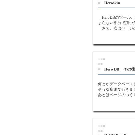
■
Heroskin
HeroDBのツール、
まらない部分で躓い
さて、次はページ
■
■
■
■
■
■
Hero DB その後
何とかデータベース
そうな所まで行きま
あとはページのつく
■
■
■
■
■