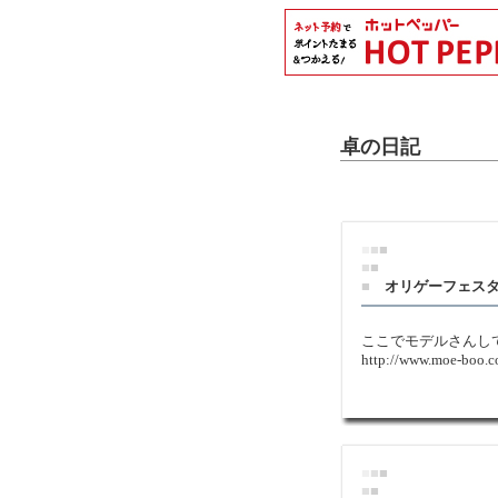
卓の日記
■
■
■
■
■
■
オリゲーフェス
ここでモデルさんし
http://www.moe-boo.c
■
■
■
■
■