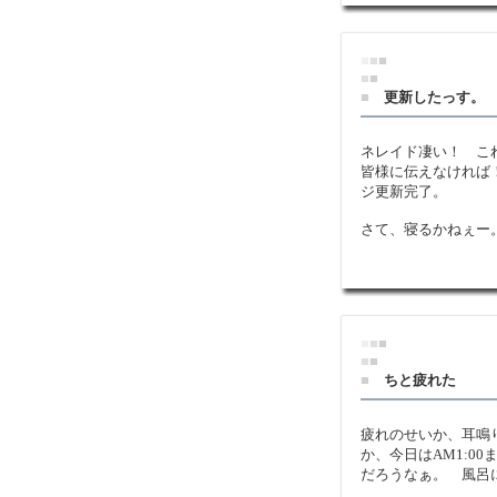
■
■
■
■
■
■
更新したっす。
ネレイド凄い！ こ
皆様に伝えなければ
ジ更新完了。
さて、寝るかねぇー
■
■
■
■
■
■
ちと疲れた
疲れのせいか、耳鳴
か、今日はAM1:0
だろうなぁ。 風呂