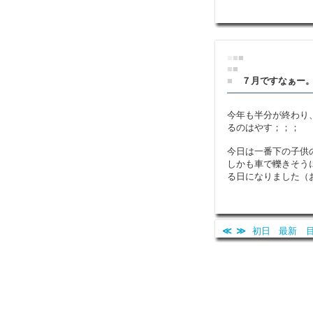
■
■
■
■
■
■
７月ですなぁー
今年も半分が終わり
るのはやす；；；
今日は一番下の子供
しかも車で轢きそう
る日になりました（
≪
≫
初日
最新