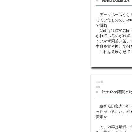
■
HeRO DataBase
データベースがとり
していたものの、@n
で挑戦。
@niftyは通常のh
かれているのが難点
くいかず四苦八苦。本
中身を書き換えて何
これを発展させて
■
■
■
■
■
■
Interface誌買っ
嫁さんの実家へ行ったの
っちゃいました。や
実家ｗ
で、内容は最近のグ