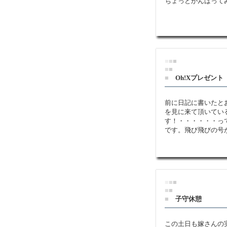
ちょっとがんばって
■
■
■
■
■
■
Oh!Xプレゼント
前に日記に書いたとお
を見に来て頂いてい
す！・・・・・・っ
です。飛び飛びの号
■
■
■
■
■
■
子守休憩
この土日も嫁さんの