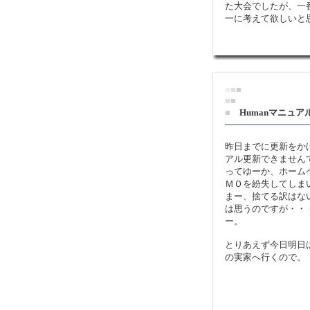
た大会でしたが、一
一に考えて欲しいと
■
■
■
■
■
■
Humanマニュ
昨日までに更新をかけ
アル更新できません
ってゆーか、ホーム
ＭＯを紛失してしま
まー、捨てる訳はな
は思うのですが・・
ー。
とりあえず今日明日
の実家へ行くので。