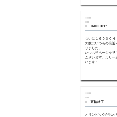
■
■
■
■
■
■
16000HIT!
ついに１６０００Ｈ
ス数はいつもの倍近
りました。
いつも当ページを見
ございます。より一
います！
■
■
■
■
■
■
五輪終了
オリンピックがおわ