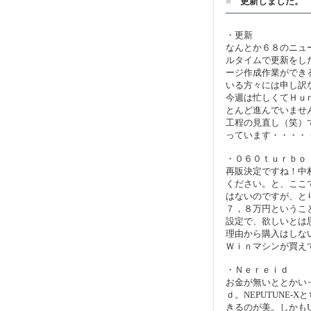
■
更新しました。
・更新
なんとか６８のニュ
ルタイムで更新をし
ージ作成作業ができ
いる方々には申し訳
今週は忙しくてＨｕ
とんど進んでいませ
工程の見直し（笑）
っています・・・・
・０６０ｔｕｒｂｏ
再販決定ですね！中
ください。と、ここ
はないのですが、とり
７，８万円というこ
設定で、欲しいとは
理由から購入はしな
Ｗｉｎマシンが買え
・Ｎｅｒｅｉｄ
お金が無いととかい
ｄ。NEPUTUNE-
きるのが美。しかも