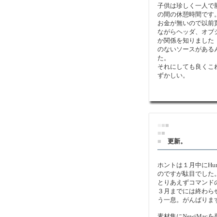
子供は珍しく一人で
の間の休憩時間です
お金が無いので以前
ながらヘッダ、オブ
か関係を知りました（
のないソースがある
た。
それにしても良くこ
ずかしい。
■
■
■
■
■
■
更新。
ホントは１月中にHu
のですが駄目でした
とりあえずコマンド
３月までには終わら
う一息。がんばりま
素材集にNewiMa