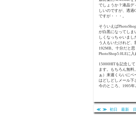
でしょうか？液晶デ
しいのですが、透過G
ですが・・・。
そういえばPhotoSho
が白黒になってしま
しくなっちゃいまし
う人もいたけれど、我
192MB。十分だと
PhotoShop5.0L
15000HITを記念
ます。もちろん無料
ぁ）来週くらいにペ
はどしどしメール下
今のところ、1995
≪
≫
初日
最新