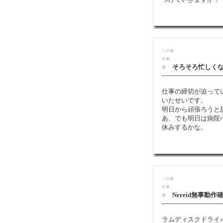
■
■
■
■
■
■
そろそろ忙しく
仕事の締切が迫って
いたせいです。
明日から頑張ろうと
あ、でも明日は病院
休みするかな。
■
■
■
■
■
■
Nereid無事動作
ラムディスクドライ