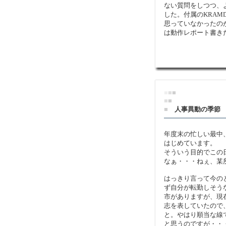
ない質問をしつつ、
した。付属のKRAMD
思っていなかったの
は動作レポート書き
■
■
■
■
■
■
人事異動の季節
年度末の忙しい最中
はじめています。
そういう目的でこの
なぁ・・・ねぇ、某
はっきり言って今の
ず自分が転勤しそう
市がありますが、現
志を表していたので
と。やはり順当な線
と思うのですが・・