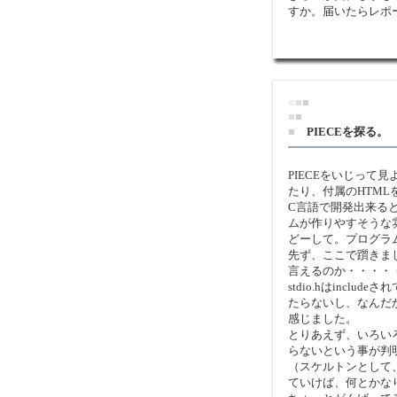
すか。届いたらレポ
■
■
■
■
■
■
PIECEを探る。
PIECEをいじって
たり、付属のHTM
C言語で開発出来る
ムが作りやすそうな
どーして。プログラム
先ず、ここで躓きまし
言えるのか・・・・
stdio.hはincl
たらないし、なんだ
感じました。
とりあえず、いろいろ
らないという事が判
（スケルトンとして
ていけば、何とかな