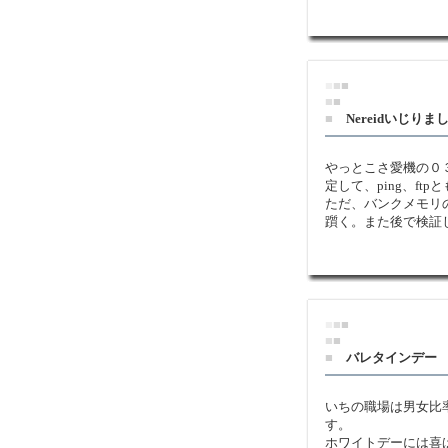
■
■
■
■
■
■
Nereidいじりま
やっとこさ愛機の０
定して、ping、ft
ただ、バンクメモリ
躓く。また後で検証
■
■
■
■
■
■
バレタインデー
いちの職場は男女比
す。
ホワイトデーには喜