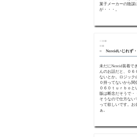
菓子メーカーの陰謀
が・・・。
■
■
■
■
■
■
Nereidいじれず
未だにNereid装
んのお話だと、０６
ないとか。ロジック
０持ってないから関
０６０ｔｕｒｂｏとい
版は断念だそうで・
そうなので仕方ない
って欲しいです。お
ぁ。