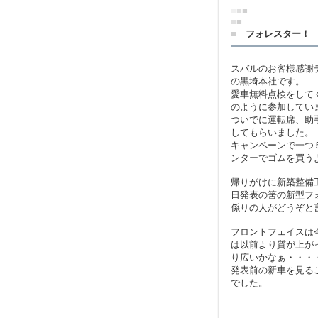
■
■
■
■
■
■
フォレスター！
スバルのお客様感謝
の黒埼本社です。
愛車無料点検をして
のように参加してい
ついでに運転席、助
してもらいました。
キャンペーンで一つ
ンターでゴムを買う
帰りがけに新築整備
日発表の筈の新型フ
係りの人がどうぞと
フロントフェイスは
は以前より質が上が
り広いかなぁ・・・
発表前の新車を見る
でした。