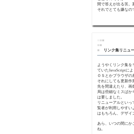
間で答えが出る筈。
それでとても嫌なの
■
■
■
■
■
■
リンク集リニュ
ようやくリンク集を
ていたJavaScri
ＯＳとかブラウザの
それにしても更新作
先を間違えたり、画
局は些細なミスばか
は要しました。
リニューアルといっ
覧者が利用しやすい
はもちろん、デザイ
あら、いつの間にか
ね。