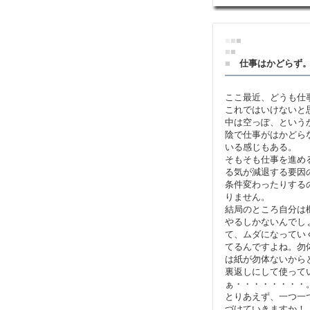
■
■
■
■
■
■
仕事はかどらず
ここ最近、どうも仕
これではいけないと
中は空っぽ、という
陰で仕事がはかどら
いる感じもある。
そもそも仕事を進め
る気が減退する要因
条件変わったりする
りません。
結局のところ自分は
やるしかないんでし
て、ムダになってい
てるんですよね。勿
は紙が勿体ないから
裏返しにして使って
ぁ・・・・・・・・
とりあえず、一つ一
づけていきますか！