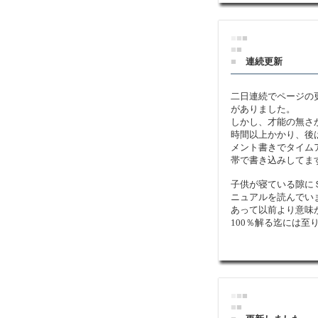
■
■
■
■
■
■
連続更新
二日連続でページの
がありました。
しかし、才能の無さ
時間以上かかり、後
メント書きでタイム
帯で書き込みしてま
子供が寝ている隙に
ニュアルを読んでい
あって以前より意味
100％解る迄には至
■
■
■
■
■