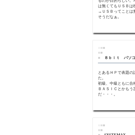
るのが目的らしい。
は無くてもＵＳＢは
→ＵＳＢってことは
そうだなぁ。
■
■
■
■
■
■
８ｂｉｔ パソ
とあるＨＰで表題の
た。
初級、中級ともに合
ＢＡＳＩＣとかもう
だ・・・。
■
■
■
■
■
■
SYSTEMAX