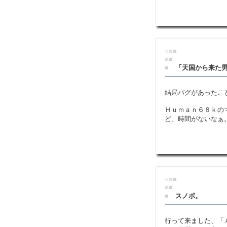
■
■
■
■
■
■
「天国から来た
結局バグがあったこ
Ｈｕｍａｎ６８ｋの
ど、時間がないなぁ
■
■
■
■
■
■
スノボ。
行って来ました、「