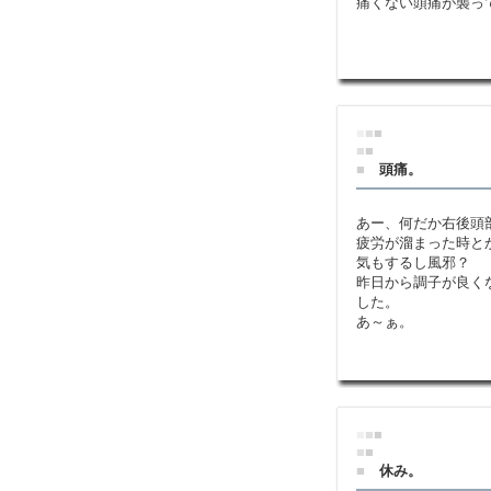
痛くない頭痛が襲っ
■
■
■
■
■
■
頭痛。
あー、何だか右後頭
疲労が溜まった時と
気もするし風邪？
昨日から調子が良く
した。
あ～ぁ。
■
■
■
■
■
■
休み。