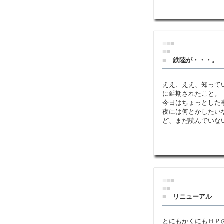
■
■
■
■
■
■
鉄陸が・・・。
ええ、ええ、知って
に延期されたこと。
今日はちょっとした
夜には何とかしたい
ど、まだ読んでいな
■
■
■
■
■
■
リニューアル
とにもかくにもＨＰ