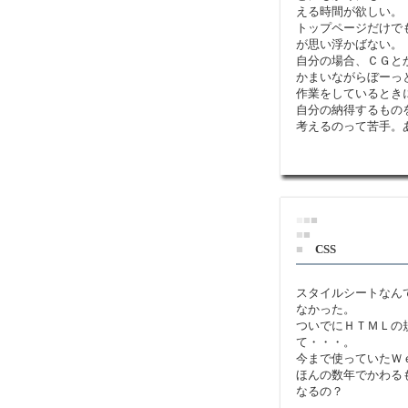
える時間が欲しい。
トップページだけで
が思い浮かばない。
自分の場合、ＣＧと
かまいながらぼーっ
作業をしているとき
自分の納得するもの
考えるのって苦手。
■
■
■
■
■
■
CSS
スタイルシートなん
なかった。
ついでにＨＴＭＬの
て・・・。
今まで使っていたＷ
ほんの数年でかわる
なるの？