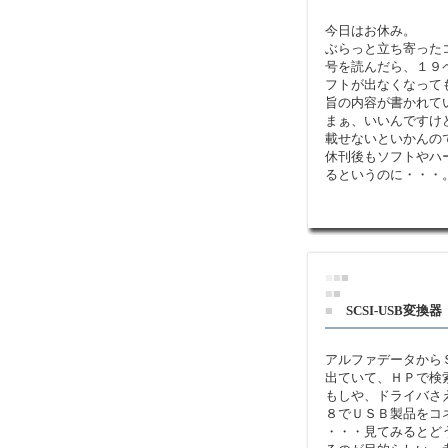
今日はお休み。
ぶらっと立ち寄った
号を読んだら、１９
フトが出なくなって
旨の内容が書かれて
まぁ、いいんですけ
載せないといかんの
休刊後もソフトやハ
るというのに・・・
■
■
■
■
■
■
SCSI-USB変換器
アルファデータから
出ていて、ＨＰで検
もしや、ドライバさ
８でＵＳＢ製品をコ
・・・見てみるとど