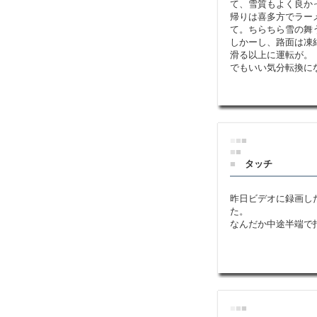
て、雪質もよく良か
帰りは喜多方でラー
て。ちらちら雪の舞
しかーし、路面は凍
滑る以上に運転が。
でもいい気分転換に
■
■
■
■
■
■
タッチ
昨日ビデオに録画し
た。
なんだか中途半端で
■
■
■