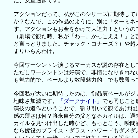
た、安直過ぎです。
アクションだって、私がこのシリーズに期待して
か？なんで、この作品のように、別に「ターミネ
す。アクションもお金をかけて大迫力！というの
（劇場で観た時、私が「わー、かっこええ！」と
と言っとりました。チャック・コナーズ？）や超
まりいらんわけ。
今回ワーシントン演じるマーカスが謎の存在とし
ただしワーシントンは好演で、非情になりきれな
も魅力的で、ベールより数段魅力的。でも数段っ
今回私が大いに期待したのは、御贔屓ベールがジ
地味さ加減です。
「ダークナイト」
でも同じこと
演技の遺作ということで、割り引いて観てあげね
感の薄さは何？将来自分の父となるカイルは、過
カイルを見つけ出した時など、もっとこう、瞬間
なら嫁役のブライス・ダラス・ハワードもダメダ