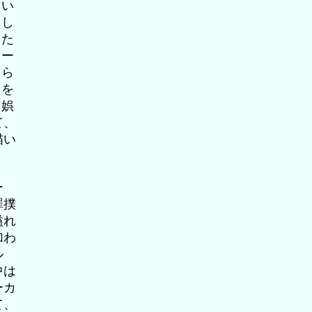
しい
とし
した
ロー
まら
さを
る娯
て、
描い
ー
罪撲
溢れ
加わ
ル
中は
ーカ
て、