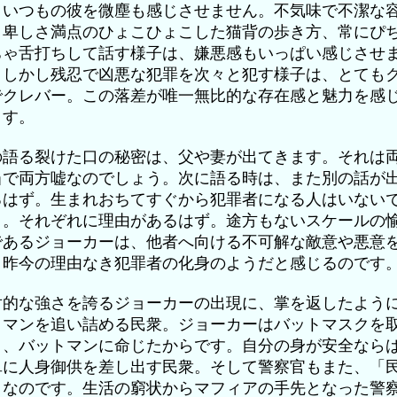
。いつもの彼を微塵も感じさせません。不気味で不潔な
、卑しさ満点のひょこひょこした猫背の歩き方、常にぴ
ちゃ舌打ちして話す様子は、嫌悪感もいっぱい感じさせ
。しかし残忍で凶悪な犯罪を次々と犯す様子は、とても
でクレバー。この落差が唯一無比的な存在感と魅力を感
ます。
の語る裂けた口の秘密は、父や妻が出てきます。それは
当で両方嘘なのでしょう。次に語る時は、また別の話が
るはず。生まれおちてすぐから犯罪者になる人はいない
う。それぞれに理由があるはず。途方もないスケールの
であるジョーカーは、他者へ向ける不可解な敵意や悪意
、昨今の理由なき犯罪者の化身のようだと感じるのです
対的な強さを誇るジョーカーの出現に、掌を返したよう
トマンを追い詰める民衆。ジョーカーはバットマスクを
う、バットマンに命じたからです。自分の身が安全なら
単に人身御供を差し出す民衆。そして警察官もまた、「
」なのです。生活の窮状からマフィアの手先となった警