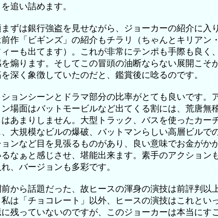
らを追い詰めます。
頭まずは銀行強盗を見せながら、ジョーカーの紹介に入
は前作「ビギンズ」の紹介もチラリ（ちゃんとキリアン
フィーも出てます）。これが非常にテンポも手際も良く
感を煽ります。そしてこの冒頭の油断ならない展開こそ
筋を深く象徴していたのだと、鑑賞後に唸るのです。
クションシーンとドラマ部分の比率がとても良いです。
ョン場面はバットモービルなど出てくる割には、荒唐無
じはあまりしません。大型トラック、バスを使ったカー
ス、大規模なビルの爆破、バットマンらしい高層ビルで
ションなど目を見張るものがあり、良い意味でお金がか
いるなぁと感じさせ、堪能出来ます。素手のアクション
入れ、バージョンも多彩です。
開前から話題だった、故ヒースの渾身の演技は前評判以
。私は「チョコレート」以外、ヒースの演技はこれとい
憶に残っていないのですが、このジョーカーは本当にす