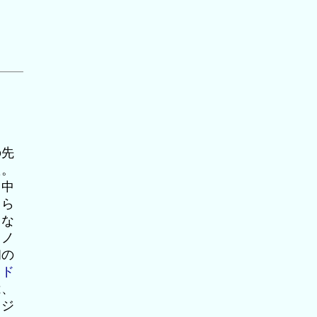
の先
た。
ト中
中ら
りな
・ノ
初の
ッド
は、
タジ