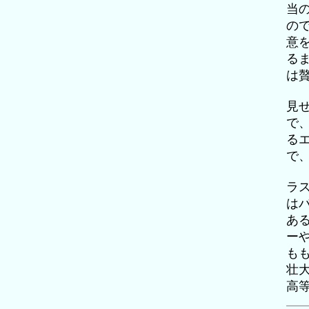
当
の
意
る
は
見
で
る
で
ラ
は
あ
ー
も
壮
高