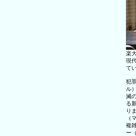
楽
現
て
犯
ル
滅
る
り
（
複
ー