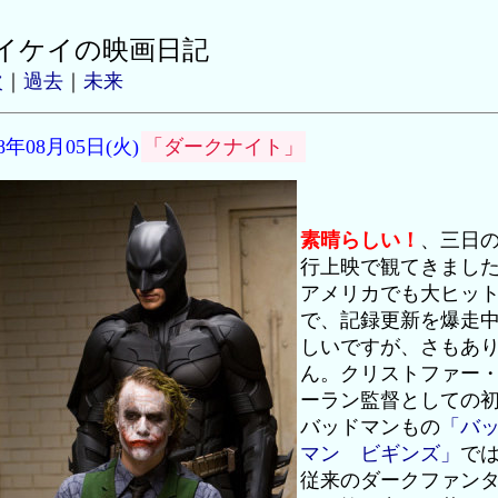
イケイの映画日記
次
｜
過去
｜
未来
08年08月05日(火)
「ダークナイト」
素晴らしい！
、三日
行上映で観てきまし
アメリカでも大ヒッ
で、記録更新を爆走
しいですが、さもあ
ん。クリストファー
ーラン監督としての
バッドマンもの
「バ
マン ビギンズ」
で
従来のダークファン