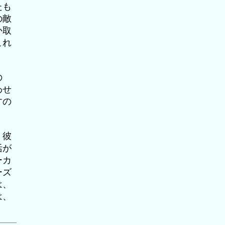
たも
の敵
か取
これ
の
わせ
すの
。彼
活が
ーカ
ーズ
は、
は、