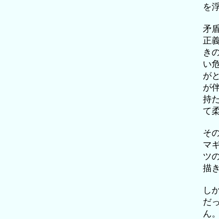
を
矛
正
き
い
が
が
持
て
そ
マ
ツ
描
し
だ
ん