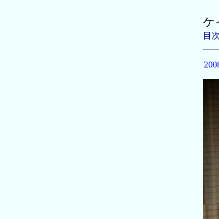
ケ
目
20