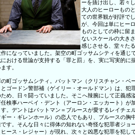
ーを抜け出し、若々
大人のヒーローもの
ての世界観が好評で
が、今回は単にヒー
ものとしての枠に留
ないスケールの大き
感じさせる、堂々た
大作になっていました。架空の町ゴッサムシティを通じ
代における世論が支持する「罪と罰」を、実に写実的に
います。
罪の町ゴッサムシティ。バットマン（クリスチャン・ベ
）とゴードン警部補（ゲイリー・オールドマン）は、犯
のため、日々闘っていました。そこへ辣腕にして正義感
新任検事ハーベイ・デント（アーロン・エッカート）が
ます。デントはバットマン＝ブルースが愛するレイチェ
マギー・ギレンホール）の恋人でもあり、ブルースの胸
雑です。そんな日々に得体の知れない奇怪な犯罪者ジョ
（ヒース・レジャー）が現れ、次々と凶悪な犯罪を犯し