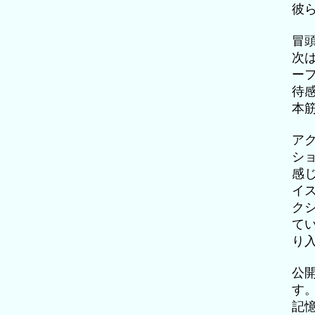
彼
冒
次
ー
待
本
ア
シ
感
イ
ク
て
り
公
す
記