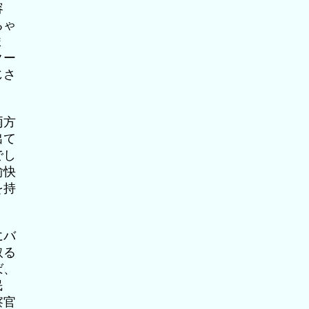
容
ちゃ
ま
クー
じさ
両方
出て
でし
愉快
を持
。
にバ
取る
ば、
民
察官