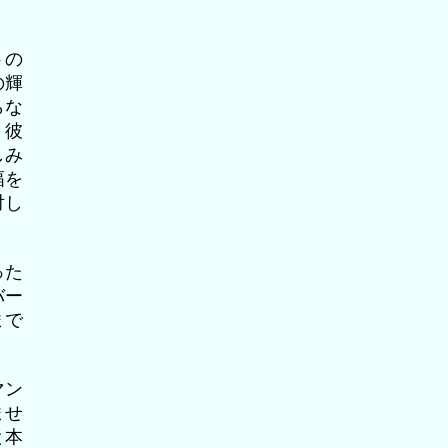
トの
の輝
らな
。彼
しみ
幅を
対し
った
バー
まで
マン
ませ
と本