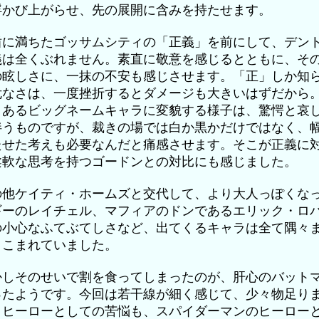
浮かび上がらせ、先の展開に含みを持たせます。
盾に満ちたゴッサムシティの「正義」を前にして、デン
義は全くぶれません。素直に敬意を感じるとともに、そ
の眩しさに、一抹の不安も感じさせます。「正」しか知
危なさは、一度挫折するとダメージも大きいはずだから
とあるビッグネームキャラに変貌する様子は、驚愕と哀
伴うものですが、裁きの場では白か黒かだけではなく、
たせた考えも必要なんだと痛感させます。そこが正義に
柔軟な思考を持つゴードンとの対比にも感じました。
の他ケイティ・ホームズと交代して、より大人っぽくな
ギーのレイチェル、マフィアのドンであるエリック・ロ
の小心なふてぶてしさなど、出てくるキャラは全て隅々
きこまれていました。
かしそのせいで割を食ってしまったのが、肝心のバット
ったようです。今回は若干線が細く感じて、少々物足り
。ヒーローとしての苦悩も、スパイダーマンのヒーロー