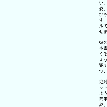
い
姿
ぴ
す
ル
せ
彼
本
く
ょ
犯
つ
絶
ッ
よ
簡
衆