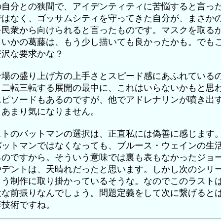
の自分との狭間で、アイデンティティに苦悩すると言っ
ではなく、ゴッサムシティを守ってきた自分が、まさか
を民衆から向けられると言ったものです。マスクを取る
まいかの葛藤は、もう少し描いても良かったかも。でも
贅沢な要求かな？
せ場の盛り上げ方の上手さとスピード感にあふれている
、二転三転する展開の最中に、これはいらないかもと思
エピソードもあるのですが、他でアドレナリンが噴き出
、あまり気になりません。
ストのバットマンの選択は、正直私には偽善に感じます
バットマンではなくなっても、ブルース・ウェインの生
るのですから。そういう意味では裏も表もなかったジョ
やデントは、天晴れだったと思います。しかし次のシリ
もう制作に取り掛かっているそうな。なのでこのラスト
大な前振りなんでしょう。問題定義をして次に繋げると
等技術ですね。