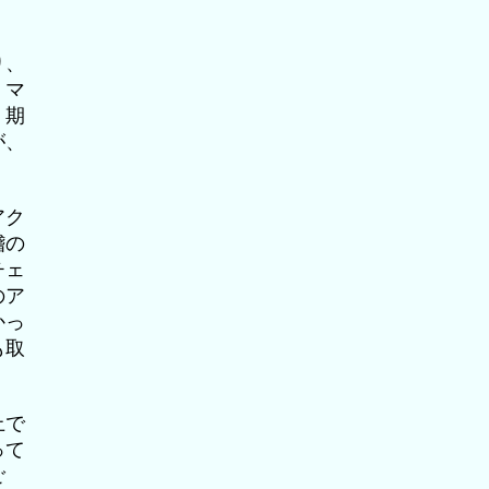
り、
・マ
、期
が、
アク
稽の
チェ
のア
かっ
も取
上で
って
ご