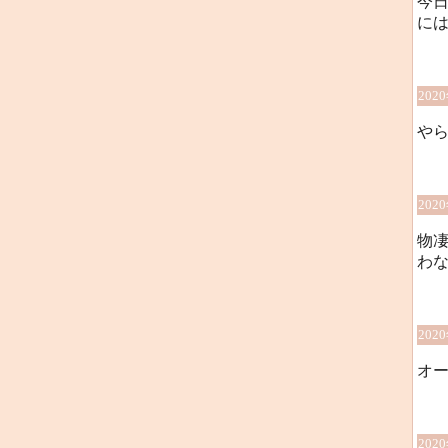
今
に
202
や
202
物
わ
202
オ
202