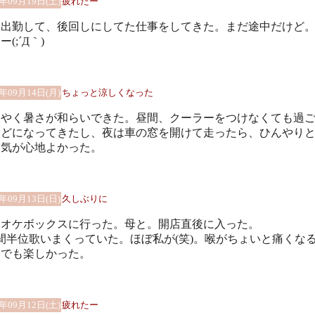
0年09月19日(土)
疲れたー
日出勤して、後回しにしてた仕事をしてきた。まだ途中だけど
ー(;´Д｀)
0年09月14日(月)
ちょっと涼しくなった
うやく暑さが和らいできた。昼間、クーラーをつけなくても過
ほどになってきたし、夜は車の窓を開けて走ったら、ひんやり
空気が心地よかった。
0年09月13日(日)
久しぶりに
ラオケボックスに行った。母と。開店直後に入った。
間半位歌いまくっていた。ほぼ私が(笑)。喉がちょいと痛くな
。でも楽しかった。
0年09月12日(土)
疲れたー