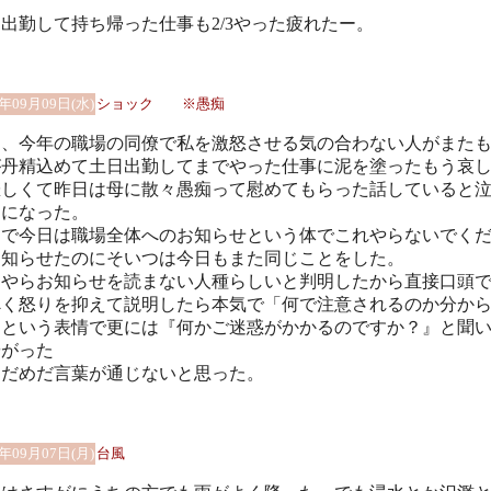
出勤して持ち帰った仕事も2/3やった疲れたー。
0年09月09日(水)
ショック ※愚痴
日、今年の職場の同僚で私を激怒させる気の合わない人がまた
が丹精込めて土日出勤してまでやった仕事に泥を塗ったもう哀
悲しくて昨日は母に散々愚痴って慰めてもらった話していると
うになった。
こで今日は職場全体へのお知らせという体でこれやらないでく
と知らせたのにそいつは今日もまた同じことをした。
うやらお知らせを読まない人種らしいと判明したから直接口頭
べく怒りを抑えて説明したら本気で「何で注意されるのか分か
」という表情で更には『何かご迷惑がかかるのですか？』と聞
やがった
うだめだ言葉が通じないと思った。
0年09月07日(月)
台風