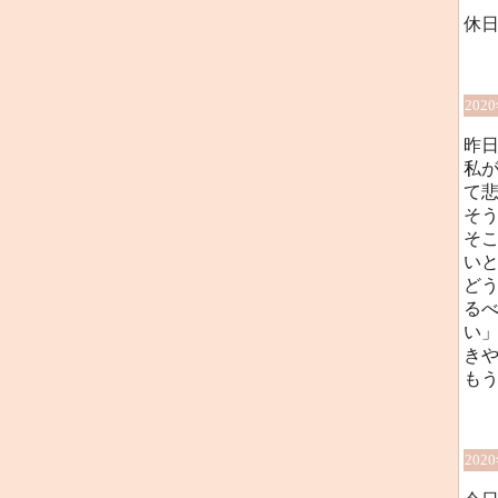
休日
202
昨
私
て
そ
そ
い
ど
る
い
き
も
202