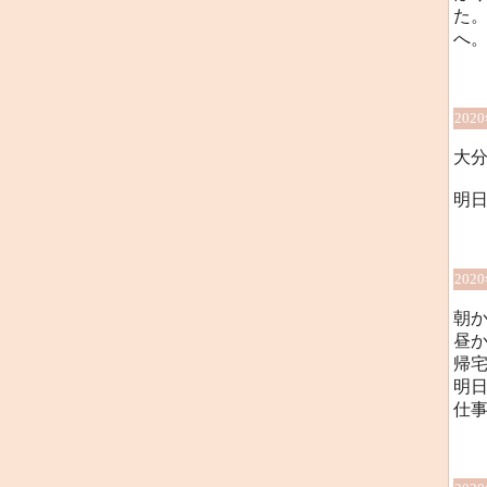
た
へ
202
大分
明日
202
朝
昼
帰
明
仕事