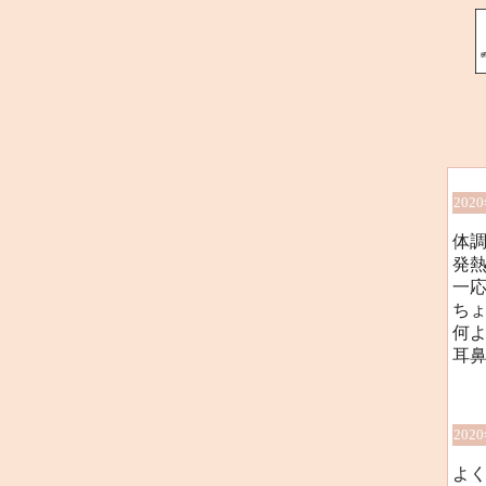
202
体
発
一
ち
何
耳鼻
202
よ