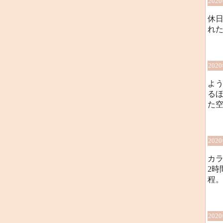
202
休
れた
202
よ
る
た
202
カ
2時
程
202