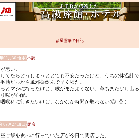
諸星雪華の日記
0年09月30日(水)
不調
調が悪い。
熱してたらどうしようととても不安だったけど、うちの体温計
応平熱だっから風邪薬飲んで早く寝た。
ょっとマシになったけど、喉がまだよくない。鼻もまだ少し出
より喉が心配。
咽喉科に行きたいけど、なかなか時間が取れない(◎_◎;)
0年09月27日(日)
閉店
く昼ご飯を食べに行っていた店が今日で閉店した。