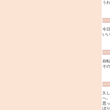
う
202
今
い
202
自
その
202
久
へ
思
ぼ