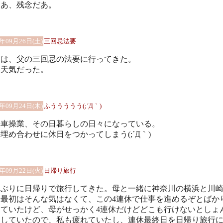
わあ、残念だあ。
0年09月26日(土)
三回忌法要
日は、父の三回忌の法要に行ってきた。
い天気だった。
0年09月24日(木)
ふううううう(;´Д｀)
転車操業、その日暮らしの日々になっている。
埋め合わせに休日をつかってしまう(;´Д｀)
0年09月22日(火)
日帰り旅行
しぶりに日帰りで旅行してきた。母と一緒に神奈川の横浜と川
。最初はそんな気はなくて、この4連休で仕事を進めるぞとばか
っていたけど、母がせっかく4連休だけどどこも行けないとしょ
りしていたので、私も疲れていたし、連休最終日を日帰り旅行