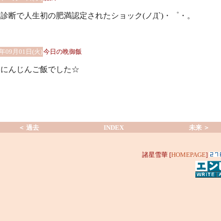
診断で人生初の肥満認定されたショック(ノД`)・゜・。
0年09月01日(火)
今日の晩御飯
、にんじんご飯でした☆
＜ 過去
INDEX
未来 ＞
諸星雪華 [
HOMEPAGE
]