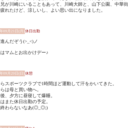
。兄が川崎にいることもあって、川崎大師と、山下公園、中華
。疲れたけど、涼しいし、よい思い出になりました。
0年09月21日(月)
休日出勤
進んだぞう(>_<)ノ
はマムとお出かけデー♪
0年09月20日(日)
休憩
からスポーツクラブで1時間ほど運動して汗をかいてきた。
からは母と買い物へ。
宅後、夕方に昼寝して爆睡。
日はまた休日出勤の予定。
終わらないなあ(◎_◎;)