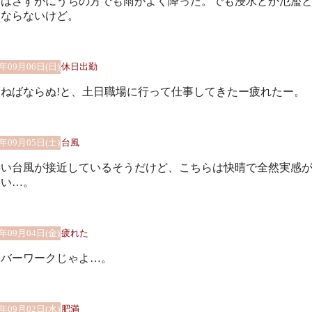
日はさすがにうちの方でも雨がよく降った。でも浸水とか氾濫
はならないけど。
0年09月06日(日)
休日出勤
らねばならぬ!と、土日職場に行って仕事してきたー疲れたー。
0年09月05日(土)
台風
凄い台風が接近しているそうだけど、こちらは快晴で全然実感
ない…。
0年09月04日(金)
疲れた
ーバーワークじゃよ…。
0年09月02日(水)
肥満