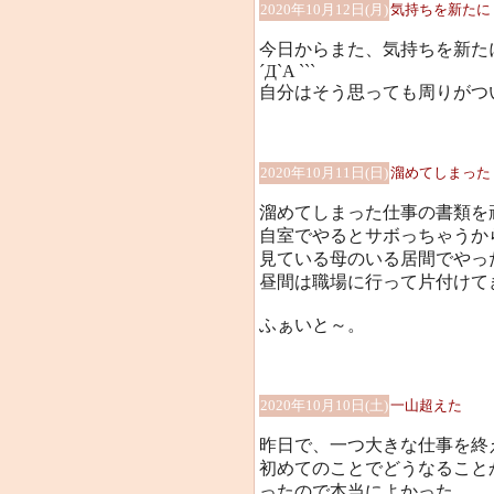
2020年10月12日(月)
気持ちを新たに
今日からまた、気持ちを新た
´Д`A ```
自分はそう思っても周りがつい
2020年10月11日(日)
溜めてしまった
溜めてしまった仕事の書類を頑張
自室でやるとサボっちゃうか
見ている母のいる居間でやったよ(;
昼間は職場に行って片付けて
ふぁいと～。
2020年10月10日(土)
一山超えた
昨日で、一つ大きな仕事を終
初めてのことでどうなること
ったので本当によかった。