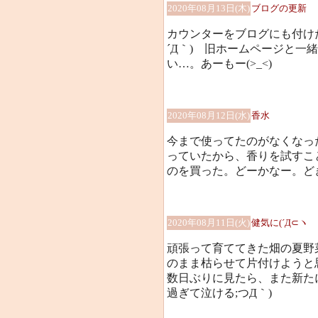
2020年08月13日(木)
ブログの更新
カウンターをブログにも付け
´Д｀) 旧ホームページと一
い…。あーもー(>_<)
2020年08月12日(水)
香水
今まで使ってたのがなくなっ
っていたから、香りを試すこ
のを買った。どーかなー。ど
2020年08月11日(火)
健気に(´Д⊂ヽ
頑張って育ててきた畑の夏野
のまま枯らせて片付けようと
数日ぶりに見たら、また新た
過ぎて泣ける;つД｀)