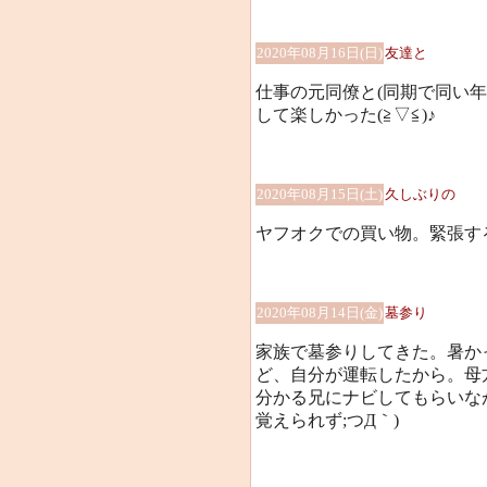
2020年08月16日(日)
友達と
仕事の元同僚と(同期で同い
して楽しかった(≧▽≦)♪
2020年08月15日(土)
久しぶりの
ヤフオクでの買い物。緊張するー
2020年08月14日(金)
墓参り
家族で墓参りしてきた。暑かっ
ど、自分が運転したから。母
分かる兄にナビしてもらいな
覚えられず;つД｀)