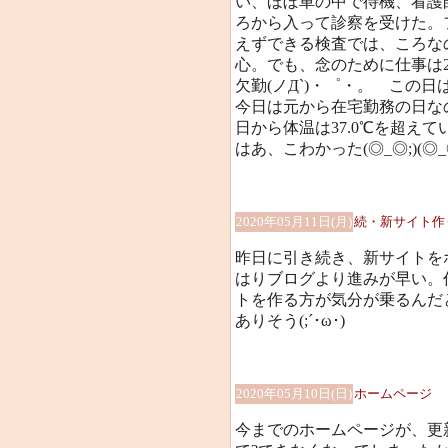
い、ほぼ車の中で待機、看護
ろから入って診察を受けた。
えずできる検査では、ころな
心。でも、念のために仕事は
欠勤(ノД`)・゜・。 この
今日は元から在宅勤務の日な
日から体温は37.0℃を超えて
はあ、こわかった(◎_◎;)(◎_◎
2020年05月11日(月)
続・新サイト作
昨日に引き続き、新サイトを
はりブログより進みが早い。
トを作る方が気分が乗るんだ
ありそう(;´･ω･)
2020年05月10日(日)
ホームページ
今までのホームページが、更