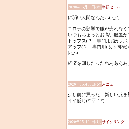
2020年05月06日(水)
半額セール
に弱い人間なんだ…(>_<)
コロナの影響で服が売れなく
いつもちょっとお高い服屋が
トップス(？ 専門用語がよ
アップ(？ 専門用(以下同様
(>_<)
経済を回したったわああああ(>_
2020年05月05日(火)
おニュー
少し前に買った、新しい服を
イイ感じ(*´▽｀*)
2020年05月04日(月)
サイクリング