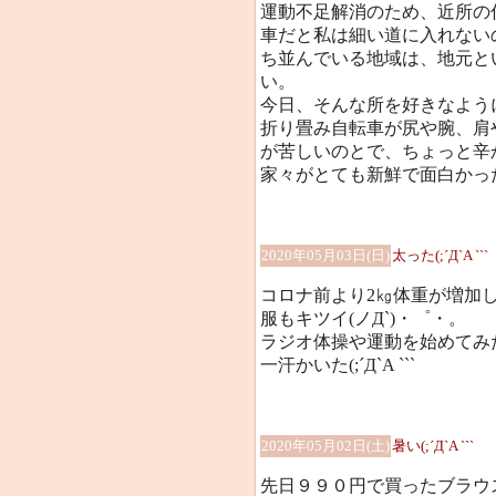
運動不足解消のため、近所の
車だと私は細い道に入れない
ち並んでいる地域は、地元と
い。
今日、そんな所を好きなよう
折り畳み自転車が尻や腕、肩
が苦しいのとで、ちょっと辛
家々がとても新鮮で面白かっ
2020年05月03日(日)
太った(;´Д`A ```
コロナ前より2㎏体重が増加し、戻ら
服もキツイ(ノД`)・゜・。
ラジオ体操や運動を始めてみ
一汗かいた(;´Д`A ```
2020年05月02日(土)
暑い(;´Д`A ```
先日９９０円で買ったブラウ