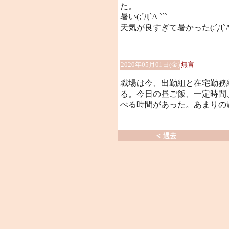
た。
暑い(;´Д`A ```
天気が良すぎて暑かった(;´Д`A 
2020年05月01日(金)
無言
職場は今、出勤組と在宅勤務
る。今日の昼ご飯、一定時間
べる時間があった。あまりの
＜ 過去