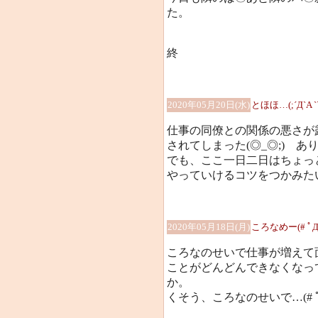
た。
終
2020年05月20日(水)
とほほ…(;´Д`A ``
仕事の同僚との関係の悪さが
されてしまった(◎_◎;) 
でも、ここ一日二日はちょっ
やっていけるコツをつかみた
2020年05月18日(月)
ころなめー(# ﾟД
ころなのせいで仕事が増えて
ことがどんどんできなくなっ
か。
くそう、ころなのせいで…(# ﾟ