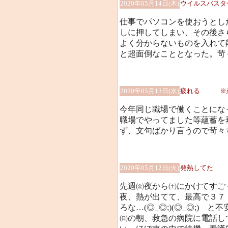
2020年05月14日(木)
ウイルスバスターが
仕事でパソコンを使おうとし
しに押してしまい、その後さ
よく分からないものを入れて
と超面倒なこととなった。苛々す
2020年05月13日(水)
疲れる ※
今年同じ職場で働くことにな
職場でやってました等蘊蓄を
ず、文句ばかり言うので苛々
2020年05月12日(火)
発熱してた
先週㈮夜から㈯にかけてすご
夜、熱が出てて、最高で３７．
ろな…(◎_◎;)(◎_◎;) 
㈰の朝、救急の病院に電話し