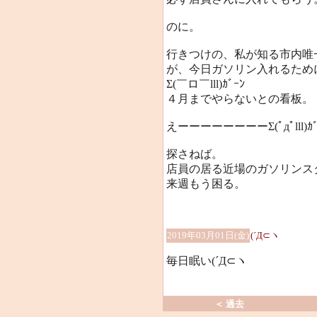
のに。
行きつけの、私が知る市内唯
が、今日ガソリン入れるため
Σ(￣ロ￣lll)ｶﾞｰﾝ
４月までやらないとの看板。
えーーーーーーーーΣ(ﾟдﾟlll)ｶﾞ
探さねば。
店員の居る近場のガソリンス
来週もう困る。
2019年03月01日(金)
(´Д⊂ヽ
毎日眠い(´Д⊂ヽ
＜ 過去