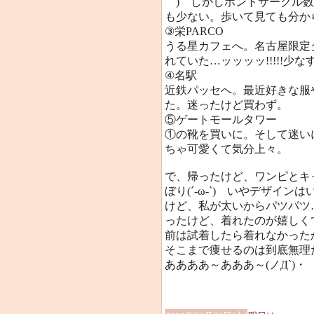
｀) しかしホントサークル
も少ない。歩いて見ても分から
③栄PARCO
うる星カフェへ。名古屋限定
れていた…ッッッッ!!!!!少なすぎ
④名駅
近鉄パッセへ。最近好きな服
た。迷ったけど買わず。
⑤ゲートモールタワー
①の靴を買いに。そして迷い
ちゃ可愛くて気分上々。
で、帰ったけど、ワンピとキ
ぼり(´-ω-`) いやデザイ
けど、私が太いからパツパツ…
ったけど、着れたのが嬉しく
前は試着したら着れなかったか
そこまで痩せるのは到底無理だ
ああああ～あああ～(ノД`)・