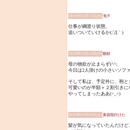
2019年03月13日(水)
滝汗
仕事が綱渡り状態。
追いついていけるか(;´Д｀)
2019年03月10日(日)
散財
母の物欲が止まらず(^^;
今日は2人掛けの小さいソフ
そして私は、予定外に、鞄とカ
可愛いのが半額＋２割引きになっ
やってしまったああ(>_<)
2019年03月09日(土)
美容院行けた
髪が気になっていたんだけど、