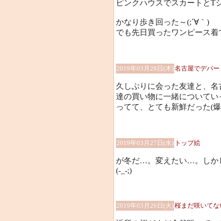
ピンクハウスでスカートとTシャ
かなり歩き回った～(;´∀｀)
でも先日買ったワンピース着
2019年03月28日(木)
名古屋でデパー
久しぶりに会った友達と、名
達の買い物に一緒についてい
ってて、とても新鮮だった(爆
2019年03月27日(水)
トップ絵
が冬だ…。変えたい…。しか
(-_-;)
2019年03月26日(火)
桜まだ咲いてな