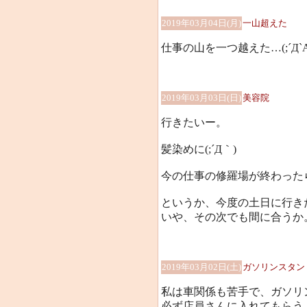
2019年03月04日(月)
一山超えた
仕事の山を一つ越えた…(;´Д`A 
2019年03月03日(日)
美容院
行きたいー。
髪染めに(;´Д｀)
今の仕事の修羅場が終わった
というか、今度の土日に行き
いや、その次でも間に合うか
2019年03月02日(土)
ガソリンスタン
私は車関係も苦手で、ガソリ
必ず店員さんに入れてもらう