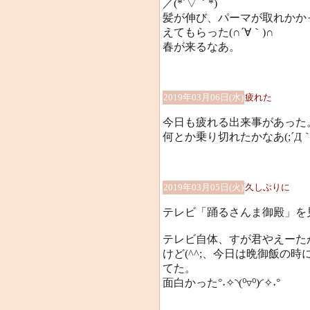
／(*´▽｀*)
髪が伸び、パーマが取れかか
えてもらった(∩´∀｀)∩
春が来るなあ。
2019年03月06日(水)
疲れた
今日も疲れる出来事があった
何とか乗り切れたかなあ(;´Д｀
2019年03月05日(火)
久しぶりに
テレビ「踊るさんま御殿」を
テレビ自体、すが君やえーた
けど(^^;、今日は晩御飯の
てた。
面白かった°˖✧◝(⁰▿⁰)◜✧˖°