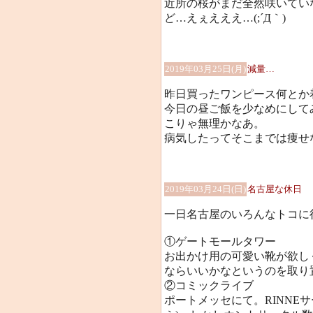
近所の桜がまだ全然咲いてい
ど…えぇえええ…(;´Д｀)
2019年03月25日(月)
減量…
昨日買ったワンピース何とか
今日の昼ご飯を少なめにしてみ
こりゃ無理かなあ。
病気したってそこまでは痩せないも
2019年03月24日(日)
名古屋な休日
一日名古屋のいろんなトコに
①ゲートモールタワー
お出かけ用の可愛い靴が欲し
ならいいかなというのを取り
②コミックライブ
ポートメッセにて。RINNEサ