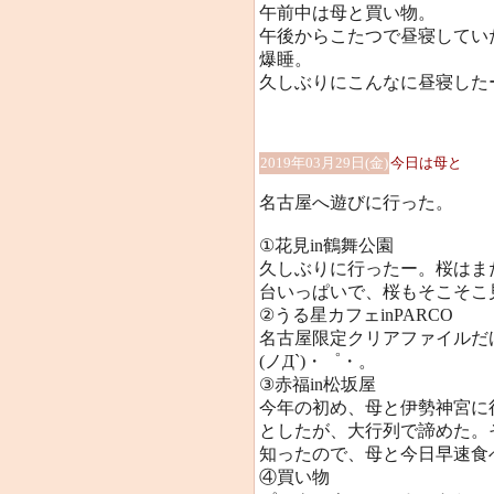
午前中は母と買い物。
午後からこたつで昼寝してい
爆睡。
久しぶりにこんなに昼寝したー(
2019年03月29日(金)
今日は母と
名古屋へ遊びに行った。
①花見in鶴舞公園
久しぶりに行ったー。桜はま
台いっぱいで、桜もそこそこ見ら
②うる星カフェinPARCO
名古屋限定クリアファイルだ
(ノД`)・゜・。
③赤福in松坂屋
今年の初め、母と伊勢神宮に
としたが、大行列で諦めた。
知ったので、母と今日早速食べて
④買い物