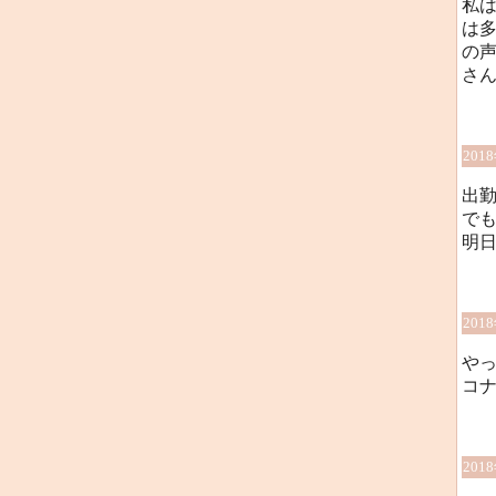
私は
は
の
さん
201
出勤
で
明
201
や
コ
201