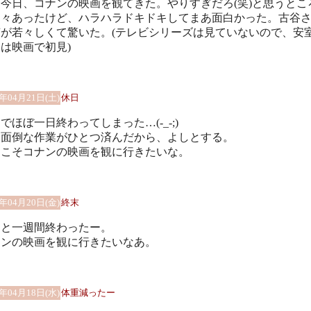
今日、コナンの映画を観てきた。やりすぎだろ(笑)と思うとこ
多々あったけど、ハラハラドキドキしてまあ面白かった。古谷
声が若々しくて驚いた。(テレビシリーズは見ていないので、安
は映画で初見)
8年04月21日(土)
休日
でほぼ一日終わってしまった…(-_-;)
も面倒な作業がひとつ済んだから、よしとする。
日こそコナンの映画を観に行きたいな。
8年04月20日(金)
終末
っと一週間終わったー。
ナンの映画を観に行きたいなあ。
8年04月18日(水)
体重減ったー