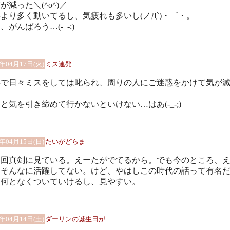
が減った＼(^o^)／
より多く動いてるし、気疲れも多いし(ノД`)・゜・。
、がんばろう…(-_-;)
8年04月17日(火)
ミス連発
事で日々ミスをしては叱られ、周りの人にご迷惑をかけて気が
。
と気を引き締めて行かないといけない…はあ(-_-;)
8年04月15日(日)
たいがどらま
今回真剣に見ている。えーたがでてるから。でも今のところ、
はそんなに活躍してない。けど、やはしこの時代の話って有名
、何となくついていけるし、見やすい。
8年04月14日(土)
ダーリンの誕生日が