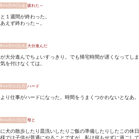
8年04月06日(金)
疲れた～
っと１週間が終わった。
りあえず終わった～。
8年04月03日(火)
大分進んだ
事が大分進んでちょいすっきり。でも帰宅時間が遅くなってし
。気を付けなくては。
8年04月02日(月)
ハード
年より仕事がハードになった。時間をうまくつかわないとなあ
8年04月01日(日)
母と
緒に犬の散歩したり皿洗いしたりご飯の準備したりしたこの休
間様では子供が普通にやることですが、私は何もせずに過ごし