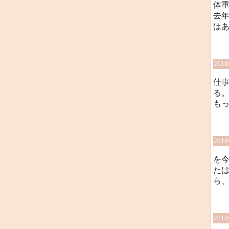
体重
去年
はあ
201
仕
る
もっ
201
を
た
ら
201