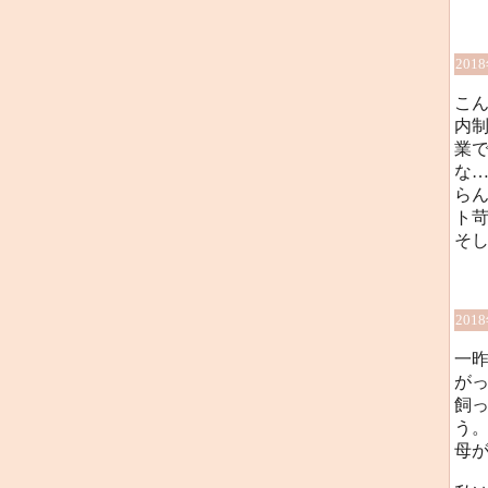
201
こ
内制
業
な…
ら
ト
そ
201
一
が
飼
う
母