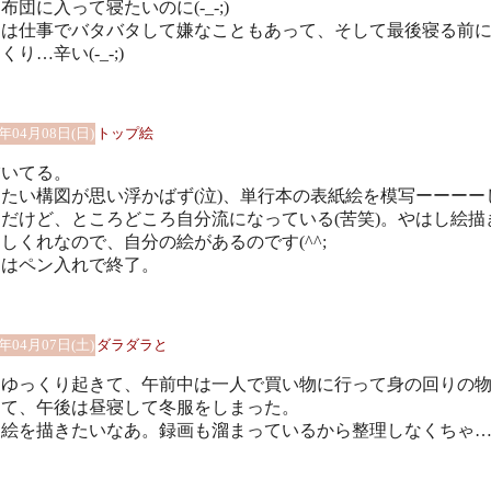
布団に入って寝たいのに(-_-;)
日は仕事でバタバタして嫌なこともあって、そして最後寝る前
くり…辛い(-_-;)
8年04月08日(日)
トップ絵
描いてる。
たい構図が思い浮かばず(泣)、単行本の表紙絵を模写ーーーー
だけど、ところどころ自分流になっている(苦笑)。やはし絵描
しくれなので、自分の絵があるのです(^^;
日はペン入れで終了。
8年04月07日(土)
ダラダラと
はゆっくり起きて、午前中は一人で買い物に行って身の回りの
って、午後は昼寝して冬服をしまった。
は絵を描きたいなあ。録画も溜まっているから整理しなくちゃ