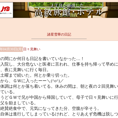
諸星雪華の日記
8年04月30日(月)
日々見舞い
つの間にか何日も日記を書いていなかった…！
が入院し、大分危ないと医者に言われ、仕事を持ち帰って早め
し、夜に見舞いに行く毎日。
、土曜まで続いた。何とか乗り切った。
から、ＧＷに入ったーー＼(^o^)／
の体調は何とか落ち着いてる。休みの間は、朝と夜の２回見舞
っている。
ょうどＧＷで兄が中国から帰国していて、母子で日々見舞いに
、父を励ましている。
は絶賛絶食中で、元気になってきた分、空腹が辛そう。
気自体は進行してしまっているけれど、とりあえず危機は脱し