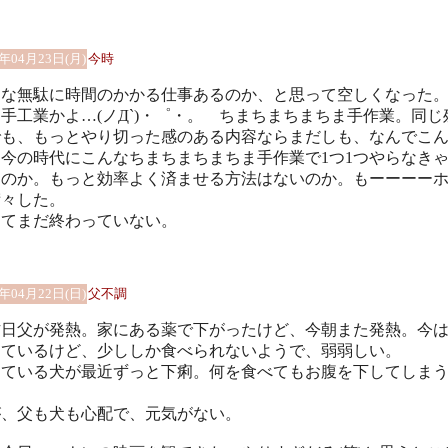
8年04月23日(月)
今時
んな無駄に時間のかかる仕事あるのか、と思って空しくなった
手工業かよ…(ノД`)・゜・。 ちまちまちまちま手作業。同じ
でも、もっとやり切った感のある内容ならまだしも、なんでこ
今の時代にこんなちまちまちまちま手作業で1つ1つやらなき
んのか。もっと効率よく済ませる方法はないのか。もーーーー
苛々した。
してまだ終わっていない。
8年04月22日(日)
父不調
昨日父が発熱。家にある薬で下がったけど、今朝また発熱。今
っているけど、少ししか食べられないようで、弱弱しい。
っている犬が最近ずっと下痢。何を食べてもお腹を下してしま
。
が、父も犬も心配で、元気がない。