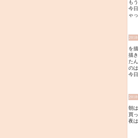
もう
今
ゃっ
201
を
描き
たん
のは
今
201
朝
買
夜