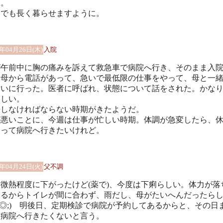
る。
しでも長く暮らせますように。
8年04月26日(木)
入院
が午前中に胸の痛みを訴えて救急車で病院へ行き、そのまま入
。母から電話があって、急いで最低限の仕事をやって、母と一
舞いに行った。医者に呼ばれ、状態について話をされた。かな
らしい。
悟しなければならない時期がきたようだ。
が悪いことに、今週は仕事が忙しい時期。体調が急変したら、
取って病院へ行きたいけれど。
8年04月24日(火)
父不調
微熱程度に下がったけど(薬で)、今度は下痢らしい。体力が落
いるからトイレが間に合わず、雨だし、母がたいへんだったら
_◎;) 明後日、定期検診で病院が予約してあるからと、その日
は病院へ行きたくないと言う。