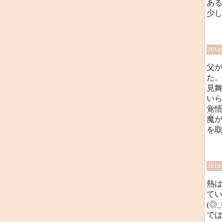
あ
少
201
父
た
見
い
覚
魔
を
201
熱は
て
(◎
で