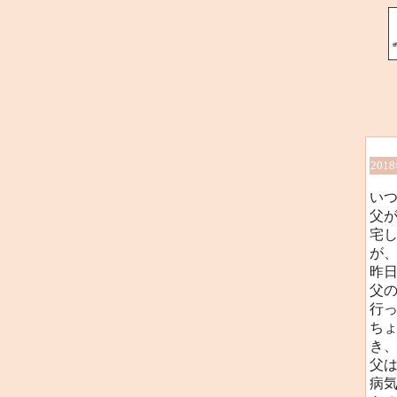
201
い
父
宅
が
昨日
父
行
ち
き
父
病