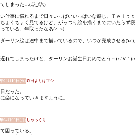
てしまった…(◎_◎;)
しい仕事に慣れるまで日々いっぱいいっぱいな感じ。Ｔｗｉｔ
はちょくちょく見てるけど、がっつり絵を描くまでにいたらず
っている。年取ったなあ(>_<)
ダーリン絵は途中まで描いているので、いつか完成させる('ω')
遅れてしまったけど、ダーリンお誕生日おめでとう～(∩´∀｀)∩
8年04月10日(火)
昨日よりはマシ
一日だった。
々に楽になっていきますように。
8年04月09日(月)
しゃっくり
出て困っている。