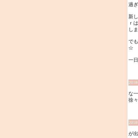
過ぎ
新
ｒ
しま
でも
☆
一日
201
な
徐
201
が