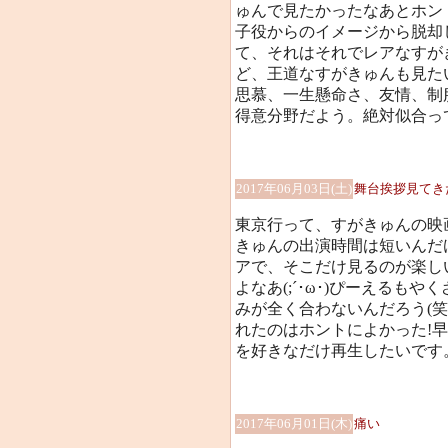
ゅんで見たかったなあとホン
子役からのイメージから脱却
て、それはそれでレアなすが
ど、王道なすがきゅんも見た
思慕、一生懸命さ、友情、制
得意分野だよう。絶対似合っ
2017年06月03日(土)
舞台挨拶見てき
東京行って、すがきゅんの映
きゅんの出演時間は短いんだ
アで、そこだけ見るのが楽し
よなあ(;´･ω･)ぴーえるも
みが全く合わないんだろう(
れたのはホントによかった!早
を好きなだけ再生したいです
2017年06月01日(木)
痛い