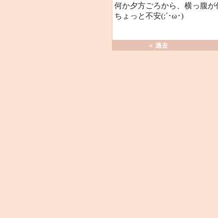
何か夕方ごろから、横っ腹が
ちょっと不安(;´･ω･)
＜ 過去