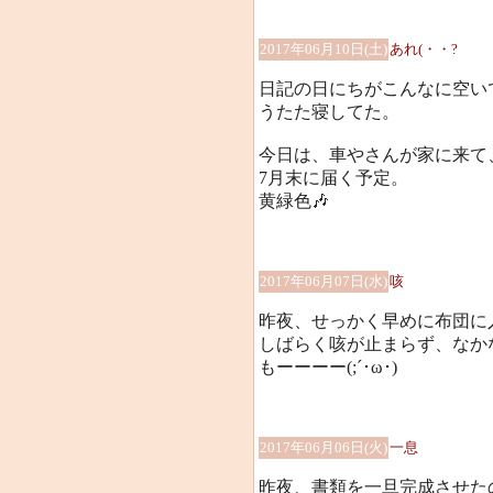
2017年06月10日(土)
あれ(・・?
日記の日にちがこんなに空い
うたた寝してた。
今日は、車やさんが家に来て
7月末に届く予定。
黄緑色🎶
2017年06月07日(水)
咳
昨夜、せっかく早めに布団に
しばらく咳が止まらず、なか
もーーーー(;´･ω･)
2017年06月06日(火)
一息
昨夜、書類を一旦完成させた