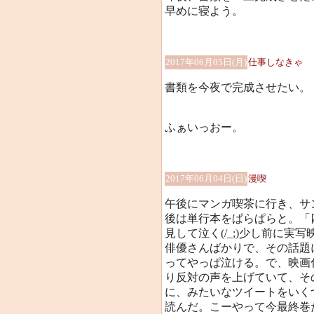
早めに寝よう。
2017年06月05日(月)
仕事しなきゃ
書類を今夜で完成させたい。
ふぁいっおー。
2017年06月04日(日)
漫喫
午後にマンガ喫茶に行き、サン
後は単行本をぱらぱらと。「
見して泣く(/_;)少し前に
俳優さんばかりで、その話題
ってやっぱ泣ける。で、映画
り反対の声を上げていて、そ
に、みたいなツイートをいく
読んだ。こーやって今最終巻