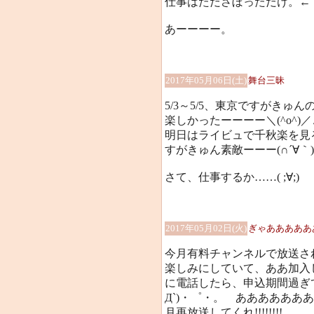
仕事はたださぼっただけ。←
あーーーー。
2017年05月06日(土)
舞台三昧
5/3～5/5、東京ですがきゅ
楽しかったーーーー＼(^o^)／
明日はライビュで千秋楽を見
すがきゅん素敵ーーー(∩´∀｀)
さて、仕事するか……( ;∀;)
2017年05月02日(火)
ぎゃあああああ
今月有料チャンネルで放送さ
楽しみにしていて、ああ加入
に電話したら、申込期間過ぎ
Д`)・゜・。 あああああああ
月再放送してくれ!!!!!!!!