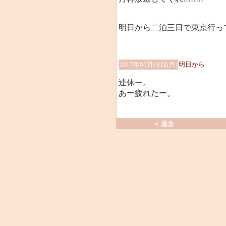
明日から二泊三日で東京行っ
2017年05月01日(月)
明日から
連休ー。
あー疲れたー。
＜ 過去