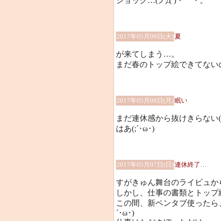
ショック…(ノД`)・゜・。
2017年05月09日(火)
夏
が来てしまう…。
まだ春のトップ絵できてないのに…
2017年05月08日(月)
眠い
まだ連休感から抜けきらない(;
はあ(;´･ω･)
2017年05月07日(日)
連休終了…
すがきゅん舞台のライビュか
しかし、仕事の書類とトップ絵が
この間、新ペンタブ使ったら
´･ω･)