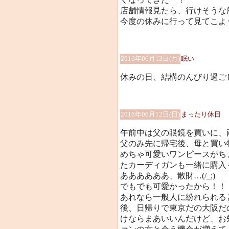
店舗情報見たら、行けそうな
今度の休みに行って見てこよ
2016年06月13日(月)
眠い
休みの日、結構のんびり過ごした
2016年06月12日(日)
まったり休日
午前中は父の眼鏡を買いに、
父のみ先に帰宅後、母と買い
めちゃ可愛いワンピースがち
たカーディガンも一緒に購入～(
ああああああ、散財…(/_;)
でもでも可愛かったから！！
あれなら一般人に紛れられると
後、日帰りで東京だの大阪だ
けならまあいいんだけど、お