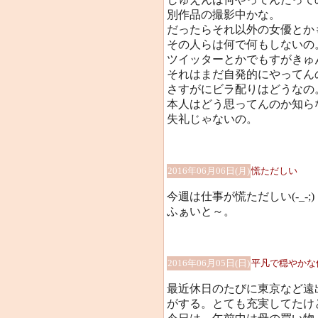
別作品の撮影中かな。
だったらそれ以外の女優とか
その人らは何で何もしないの
ツイッターとかでもすがきゅ
それはまだ自発的にやってん
さすがにビラ配りはどうなの
本人はどう思ってんのか知ら
失礼じゃないの。
2016年06月06日(月)
慌ただしい
今週は仕事が慌ただしい(-_-;)
ふぁいと～。
2016年06月05日(日)
平凡で穏やかな
最近休日のたびに東京など遠
がする。とても充実してたけど、