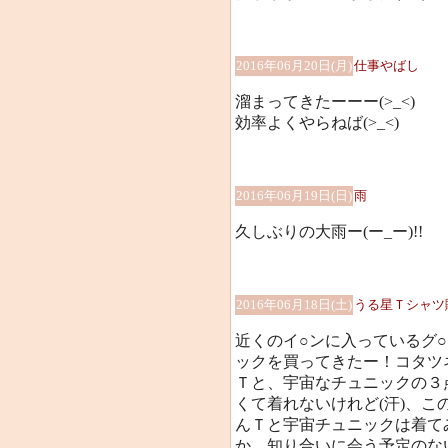
2016年06月20日(月)
仕事やばし
溜まってきたーーー(>_<)
効率よくやらねば(>_<)
2016年06月19日(日)
雨
久しぶりの大雨ー(ー_ー)!!
2016年06月18日(土)
うる星Ｔシャツ購入
近くのイ○ンに入っているグ
ックを買ってきたー！コタツ
Ｔと、宇宙なチュニックの３
くて着れないけれど(汗)、
んＴと宇宙チュニックは着て
か、知り合いに会う予定のな