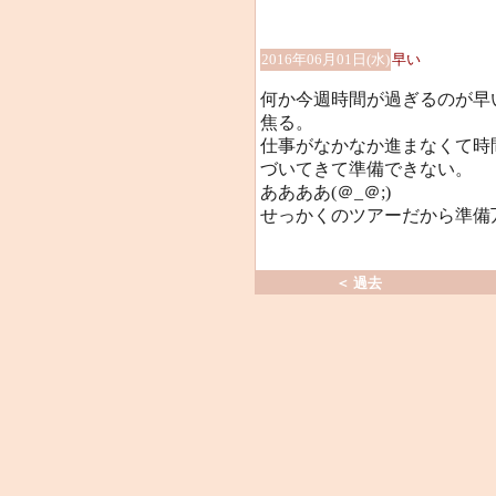
2016年06月01日(水)
早い
何か今週時間が過ぎるのが早
焦る。
仕事がなかなか進まなくて時
づいてきて準備できない。
ああああ(＠_＠;)
せっかくのツアーだから準備
＜ 過去