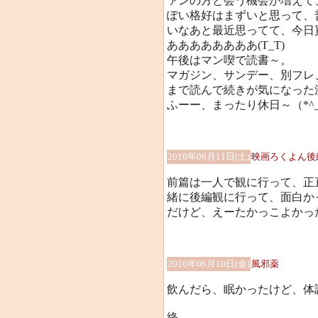
ァンの方と会う機会が増えて
ぽい格好はまずいと思って、
いなあと最近思ってて、今日
ああああああああ(T_T)
午後はマン喫で読書～。
マガジン、サンデー、別フレ
まで読んで続きが気になった
ふーー、まったり休日～（*^_
2016年06月11日(土)
映画ろくよん後
前篇は一人で観に行って、正
緒に後編観に行って、面白か
だけど、えーたかっこよかっ
2016年06月10日(金)
風邪薬
飲んだら、眠かったけど、体
終