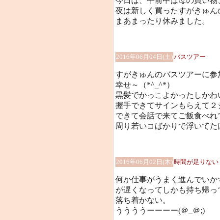
今日は、午前中は母の買い物
夜は新しく買ったすがきゅん
まあまったり休みました。
2016年06月04日(土)
バスツアー
すがきゅんのバスツアーに参
幸せ～（*^_^*）
黒髪でかっこよかったしかわい
握手できてサインもらえて２
できて会話で来てご飯食べれ
周り若いコばかりで浮いてたけど
2016年06月02日(木)
時間が足りない
何か仕事がうまく進んでいか
が遅くなってしかも持ち帰っ
落ち着かない。
ううううーーーー(＠_＠;)