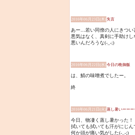
2016年06月23日(木)
失言
あー…若い同僚の人にきつい
悪気はなく、真剣に手助けし
悪いんだろうな(-_-;)
2016年06月22日(水)
今日の晩御飯
は、鯖の味噌煮でしたー。
終
2016年06月21日(火)
蒸し暑いーーー
今日、物凄く蒸し暑かった！
拭いても拭いても汗がにじんで気
何か頭が痛い気がした(-_-;)