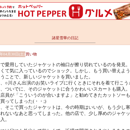
諸星雪華の日記
1年04月30日(土)
買い物
事で愛用していたジャケットの袖口が擦り切れているのを発見
すくて気に入っているのでショック。しかし、もう買い替えよ
いうことで、新しいジャケットを買いました。
日、○川さん出演のお笑いライブに行くときにそれを着て行こう
い、ついでに、そのジャケットに合うかわいいスカートも購入
、店員が「こういうのが合いますよ」と勧めてきたカットソー
買ってしまった(・・;)
た、そこで買ったジャケットは、今の時期はいいが、もう少し
着れないなあと思ってしまった。他の店で、少し厚めのジャケ
購入。