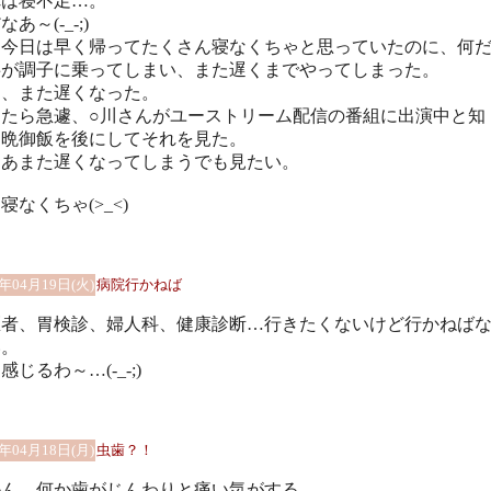
れは寝不足…。
あ～(-_-;)
、今日は早く帰ってたくさん寝なくちゃと思っていたのに、何
事が調子に乗ってしまい、また遅くまでやってしまった。
あ、また遅くなった。
したら急遽、○川さんがユーストリーム配信の番組に出演中と知
、晩御飯を後にしてそれを見た。
ああまた遅くなってしまうでも見たい。
寝なくちゃ(>_<)
1年04月19日(火)
病院行かねば
医者、胃検診、婦人科、健康診断…行きたくないけど行かねば
い。
感じるわ～…(-_-;)
1年04月18日(月)
虫歯？！
かん、何か歯がじんわりと痛い気がする。