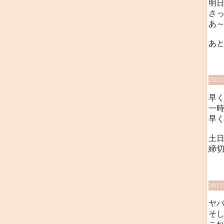
明
さ
あ～
あ
201
早
一
早
土
締
201
ヤ
そ