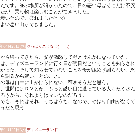
ったです。並ぶ場所が暗かったので、目の悪い母はそこだけ不
したが、乗り物は楽しむことができました。
歩いたので、疲れました(^_^;)
、よい思い出ができました。
1年04月28日(木)
やっぱりこうなる(ーー;)
事から帰ってきたら、父が激怒して母とけんかになっていた。
由は、ディズニーランドに行く日が明日だということを知らさ
なかった、そして知らせていないことを母が認めず謝らない、
から謝るから遅い、とのこと。
ちの母は自由に出かけられない。可哀そうだと思う。
も、世間にはＤＶとか、もっと酷い目に遭っている人もたくさ
だろうから、それよりはマシなのだろう。
もでも、それはそれ、うちはうち、なので、やはり自由がなく
そうだと思う。
1年04月27日(水)
ディズニーランド