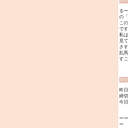
201
る
の
こ
で
私
見
さ
乱馬
す
201
昨
締
今
ー
ー