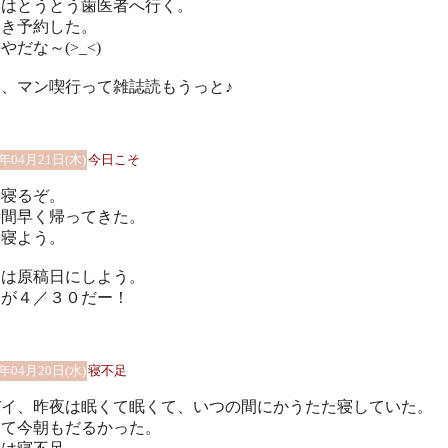
日はとうとう歯医者へ行く。
っき予約した。
やだな～(>_<)
と、マン喫行って雑誌読もうっと♪
1年04月21日(木)
今日こそ
く寝るぞ。
時間早く帰ってきた。
く寝よう。
日は原稿日にしよう。
切が４／３０だー！
1年04月20日(水)
寝不足
バイ、昨夜は眠くて眠くて、いつの間にかうたた寝していた。
して今朝もだるかった。