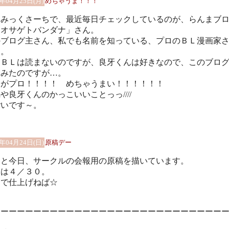
1年04月25日(月)
めちゃうま！！！
ーみっくさーちで、最近毎日チェックしているのが、らんまブ
「オサゲトバンダナ」さん。
のブログ主さん、私でも名前を知っている、プロのＢＬ漫画家
す。
はＢＬは読まないのですが、良牙くんは好きなので、このブロ
てみたのですが…。
すがプロ！！！！ めちゃうまい！！！！！！
や良牙くんのかっこいいことっっ////
ごいです～。
1年04月24日(日)
原稿デー
日と今日、サークルの会報用の原稿を描いています。
切は４／３０。
日で仕上げねば☆
ーーーーーーーーーーーーーーーーーーーーーーーーーーーー