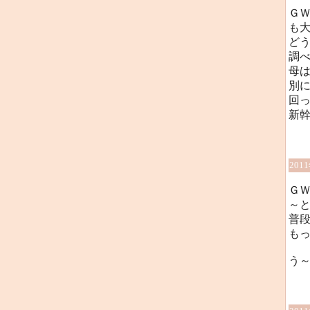
Ｇ
も
どう
調
母
別
回
新
201
Ｇ
～
普
も
う