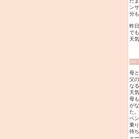
た
ン
分
昨日
で
天気
201
母と
父
な
天気
母
が
た
ベ
乗
待
ャ