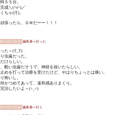
２時５５分。
完成＼(^o^)／
くちゃ(汗)。
週頑張ったら、ＧＷだーー！！！
1年04月23日(土)
歯医者へ行った
った～(T_T)
はり虫歯だった。
本だけらしい。
も、酷い虫歯だそうで、神経を抜いたらしい。
み止めを打って治療を受けたけど、やはりちょっとは痛い。
より怖いし。
は何かつめてあって、違和感ありまくり。
完治したいよ～(>_<)
1年04月22日(金)
歯医者へ行く