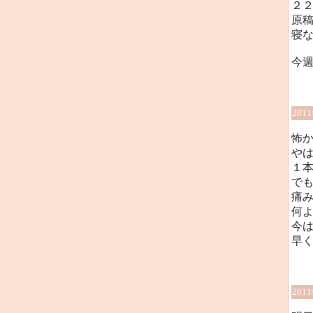
２
原稿
寝な
今
201
怖か
や
１
で
痛
何
今
早く
201