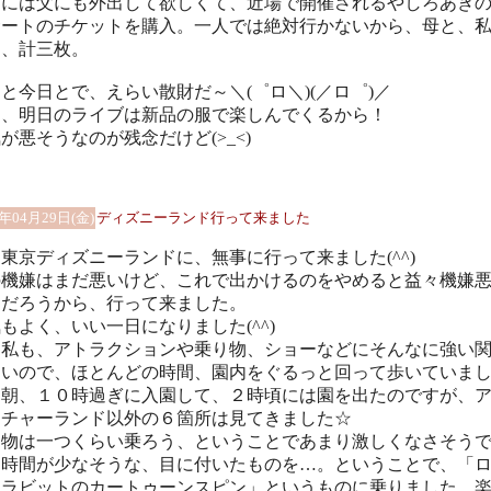
まには父にも外出して欲しくて、近場で開催されるやしろあき
サートのチケットを購入。一人では絶対行かないから、母と、
も、計三枚。
と今日とで、えらい散財だ～＼(゜ロ＼)(／ロ゜)／
も、明日のライブは新品の服で楽しんでくるから！
が悪そうなのが残念だけど(>_<)
1年04月29日(金)
ディズニーランド行って来ました
東京ディズニーランドに、無事に行って来ました(^^)
の機嫌はまだ悪いけど、これで出かけるのをやめると益々機嫌
るだろうから、行って来ました。
もよく、いい一日になりました(^^)
も私も、アトラクションや乗り物、ショーなどにそんなに強い
ないので、ほとんどの時間、園内をぐるっと回って歩いていま
。朝、１０時過ぎに入園して、２時頃には園を出たのですが、
ンチャーランド以外の６箇所は見てきました☆
り物は一つくらい乗ろう、ということであまり激しくなさそう
ち時間が少なそうな、目に付いたものを…。ということで、「
ーラビットのカートゥーンスピン」というものに乗りました。