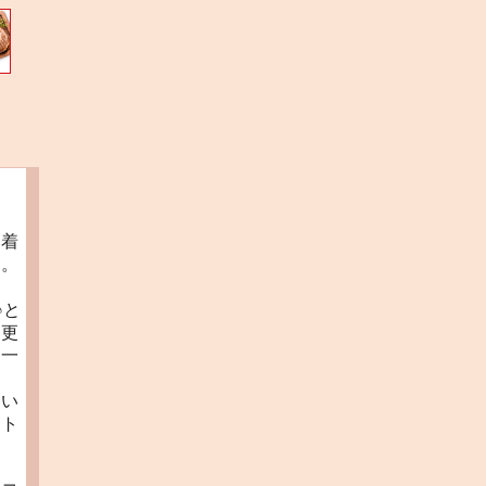
。着
う。
♪と
。更
も一
寒い
ット