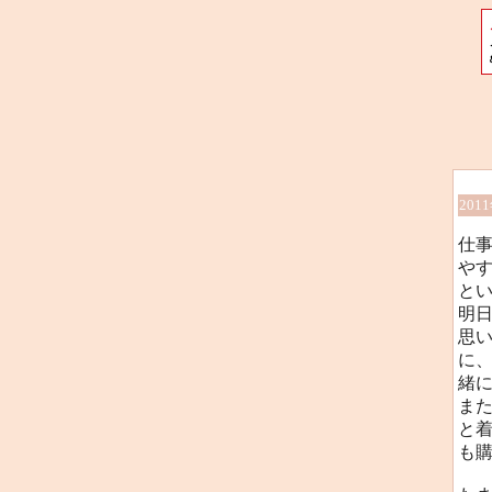
201
仕
や
と
明
思
に
緒に
ま
と
も