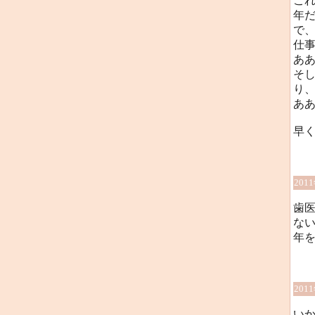
こ
年だな
で
仕
あ
そ
り
あ
早く
201
歯
な
年を
201
い