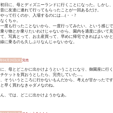
Ｗ初日に、母とディズニーランドに行くことになった。しかし
大昔に友達に連れて行ってもらったことが一回あるだけ。
やって行くのか、入場するのには…(・・?
べなくちゃ。
は一度も行ったことないから、一度行ってみたい、という感じ
に乗り物とか乗りたいわけじゃないから、園内を適度に歩いて
って、写真とって、お土産買って、早めに帰宅できればよいか
幹線に乗るのも久しぶりなんじゃないかな。
1年04月26日(火)
完売
Ｗに、母とどこかに出かけようということになり、御園座に行
とチケットを買おうとしたら、完売していた…。
段、そういうところに行かないもんだから、考えが甘かったで
っと早く買わなきゃダメなのね。
～ん、では、どこに出かけようかなあ。