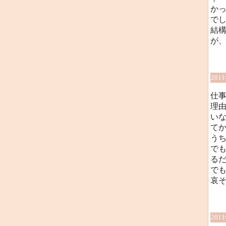
か
で
結構
が
201
仕
理
い
て
う
で
る
で
哀
201