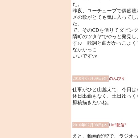
た。
昨夜、ユーチューブで偶然聴
メの歌がとても気に入ってし
た。
で、そのCDを借りてダビング
隣町のツタヤでやっと発見し
す♪♪ 歌詞と曲がかっこよく
なかかっこ
いいですvv
2010年07月09日(金)
のんびり
仕事がひと山越えて、今日は
休日出勤もなく、土日ゆっく
原稿描きたいね。
2010年07月08日(木)
Ust?配信?
えと、動画配信?で、ラジオ