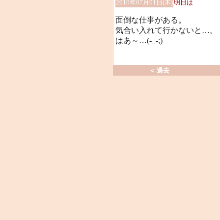
2010年07月01日(木)
明日は
面倒な仕事がある。
気合い入れて行かないと…。
はあ～…(-_-;)
＜ 過去