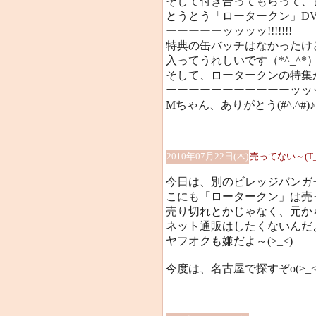
そして付き合ってもらって、
とうとう「ロータークン」D
ーーーーーッッッッ!!!!!!!
特典の缶バッチはなかったけど(
入ってうれしいです（*^_^*
そして、ロータークンの特集
ーーーーーーーーーーーッッッッッ
Mちゃん、ありがとう(#^.^#)♪
2010年07月22日(木)
売ってない～(T_
今日は、別のビレッジバンガ
こにも「ロータークン」は売っ
売り切れとかじゃなく、元か
ネット通販はしたくないんだよぅ
ヤフオクも嫌だよ～(>_<)
今度は、名古屋で探すぞo(>_<