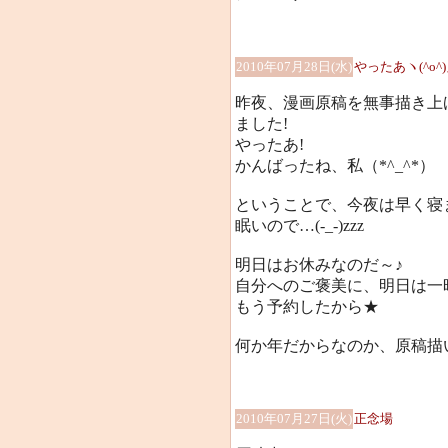
2010年07月28日(水)
やったあヽ(^o^
昨夜、漫画原稿を無事描き上
ました!
やったあ!
かんばったね、私（*^_^*）
ということで、今夜は早く寝
眠いので…(-_-)zzz
明日はお休みなのだ～♪
自分へのご褒美に、明日は一
もう予約したから★
何か年だからなのか、原稿描いて
2010年07月27日(火)
正念場