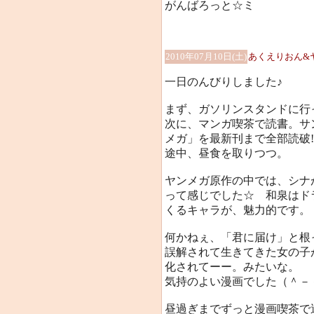
がんばろっと☆ミ
2010年07月10日(土)
あくえりおん&
一日のんびりしました♪
まず、ガソリンスタンドに行
次に、マンガ喫茶で読書。サ
メガ」を最新刊まで全部読破!
途中、昼食を取りつつ。
ヤンメガ原作の中では、シナ
って感じでした☆ 和泉はド
くるキャラが、魅力的です。
何かねぇ、「君に届け」と根
誤解されて生きてきた女の子
化されてーー。みたいな。
気持のよい漫画でした（＾－
昼過ぎまでずっと漫画喫茶で