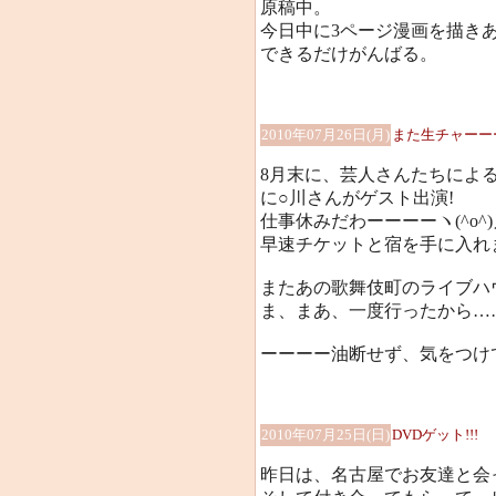
原稿中。
今日中に3ページ漫画を描き
できるだけがんばる。
2010年07月26日(月)
また生チャーー
8月末に、芸人さんたちによ
に○川さんがゲスト出演!
仕事休みだわーーーーヽ(^o^)
早速チケットと宿を手に入れ
またあの歌舞伎町のライブハウス
ま、まあ、一度行ったから……
ーーーー油断せず、気をつけて
2010年07月25日(日)
DVDゲット!!!
昨日は、名古屋でお友達と会