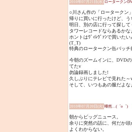
2010年07月21日(水)
ロータークンD
○川さん作の「ロータークン」
帰りに買いに行ったけど、うち
明日、別の店に行って探して
タワーレコードならあるかな
ホントはｳﾞｨﾚｳﾞｧﾝで買い
(T_T)
特典のロータークン缶バッチ欲し
今朝のズームインに、DVD
てたv
勿論録画しました!
久しぶりにテレビで見れた～v
そして、いつもあの服だよなぁ(^
2010年07月20日(火)
唖然…(゜o゜)
朝からビッグニュース。
余りに突然の話に、何だか頭
よくわからない。