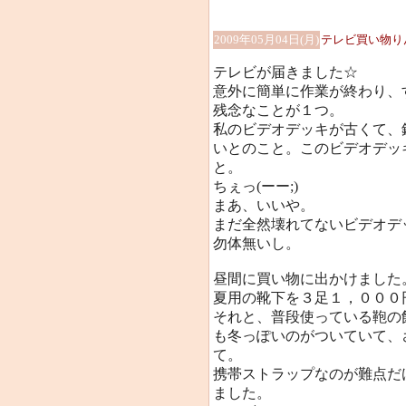
2009年05月04日(月)
テレビ買い物り
テレビが届きました☆
意外に簡単に作業が終わり、
残念なことが１つ。
私のビデオデッキが古くて、
いとのこと。このビデオデッ
と。
ちぇっ(ーー;)
まあ、いいや。
まだ全然壊れてないビデオデ
勿体無いし。
昼間に買い物に出かけました
夏用の靴下を３足１，０００
それと、普段使っている鞄の
も冬っぽいのがついていて、
て。
携帯ストラップなのが難点だ
ました。