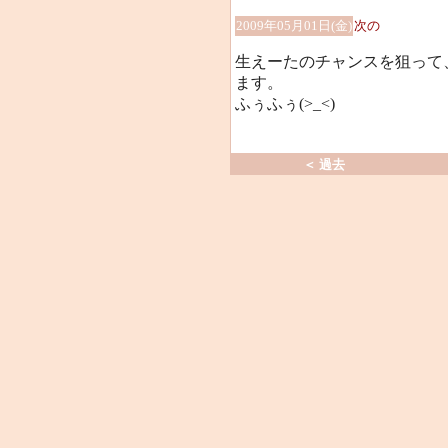
2009年05月01日(金)
次の
生えーたのチャンスを狙って
ます。
ふぅふぅ(>_<)
＜ 過去