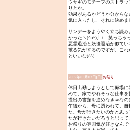
ウサギのモチーフのストラッ
りとか。
効果があるかどうか分からな
気に入ったし、それに決めま
サンデーをようやく立ち読み
かったヽ(^o^)丿♪ 笑っち
悪霊退治と妖怪退治が似てい
被る気がするのですが、これ
といいな(^^)
2009年05月03日(日)
お祭り
休日出勤しようとして職場に
めて、家でやれそうな仕事を
提出の書類を進めなきゃなのに(
午後から、母に誘われて、自
た。母が行きたいのかと思っ
たが行きたいだろうと思って」
お祭りの雰囲気が好きなんで