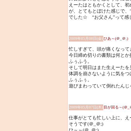
えーたはともかくとして、初
が、とてもとぼけた感じで、
でした☆ “お父さん”って感
2009年05月08日(金)
ひあ～(＠_＠;)
忙しすぎて、頭が痛くなってき
今日締め切りの書類は何とか
ふぅふう。
そして明日はまた生えーたを
体調を崩さないように気をつ
ふぅふぅ。
遊びまわっていて倒れたんじ
2009年05月07日(木)
目が回る～(＠_＠
仕事がとても忙しい上に、え
そうです(＠_＠;)
ひ～～(＠_＠;)