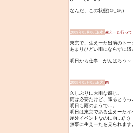
なんだ、この状態(＠_＠;)
2009年05月06日(水)
生えーた行って
東京で、生えーた出演のトー
あまりひどい雨にならずに済ん
明日から仕事…がんばろう～ｏ(
2009年05月05日(火)
雨
久しぶりに大雨な感じ。
雨は必要だけど、降るとうっ
明日も雨のようで…。
明日は東京である生えーたイ
屋外イベントなのに雨…(/_;)
無事に生えーたを見られます