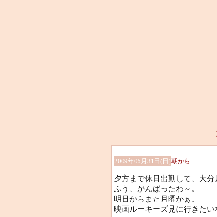
2009年05月31日(日)
朝から
夕方まで休日出勤して、大分
ふう、がんばったわ～。
明日からまた月曜かぁ。
映画ルーキーズ見に行きたい