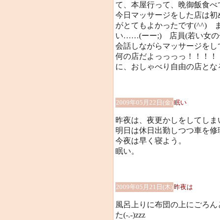
て、本屋行って、晩御飯食べ
今日マッサージをした店は初
がとてもよかったです(^^)
い……(ーー;) 店員(若い女
会話しながらマッサージをし
何の店だよっっっっ！！！！
に、おしゃべり自由の店とな
2009年05月22日(金)
眠い
昨夜は、夜更かしをしてしまい、今
明日は休日出勤しつつ車を修
今夜は早く寝よう。
眠い。
2009年05月21日(木)
昨夜は
風呂上りに布団の上にごろん
た(-.-)zzz