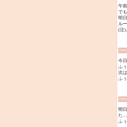
午
で
明
ル
(泣
200
今
ふ
次
ふ
200
明
た
ふ