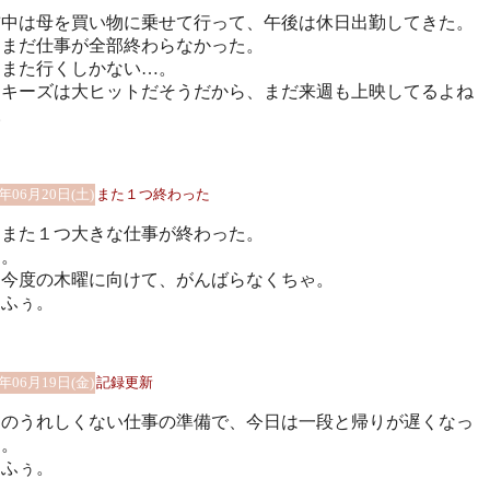
前中は母を買い物に乗せて行って、午後は休日出勤してきた。
もまだ仕事が全部終わらなかった。
日また行くしかない…。
ーキーズは大ヒットだそうだから、まだ来週も上映してるよね
)。
9年06月20日(土)
また１つ終わった
日また１つ大きな仕事が終わった。
ぅ。
は今度の木曜に向けて、がんばらなくちゃ。
ぅふぅ。
9年06月19日(金)
記録更新
日のうれしくない仕事の準備で、今日は一段と帰りが遅くなっ
…。
ぅふぅ。