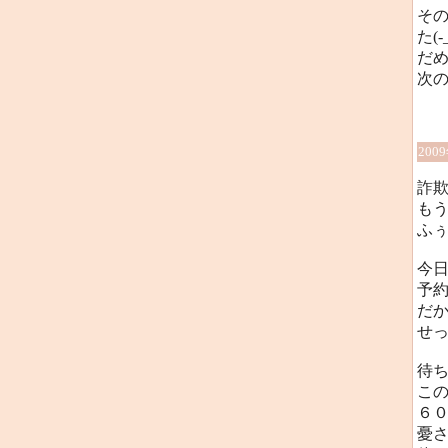
そ
た(-_
だ
次
200
詐
も
ふ
今
予約
だか
せ
待
こ
６
憂さ