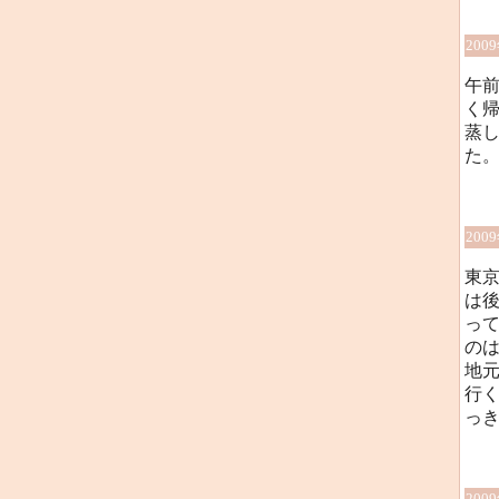
200
午
く
蒸
た
200
東
は
っ
の
地
行
っ
200