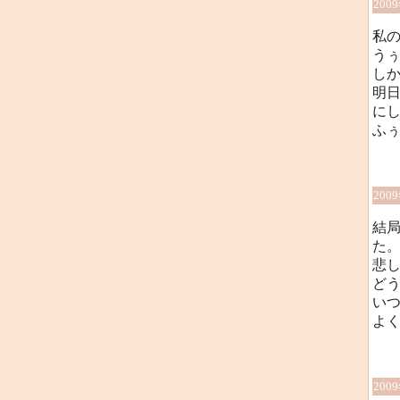
200
私
うぅ
し
明
に
ふ
200
結
た
悲
ど
い
よ
200