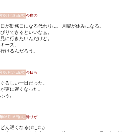
9年06月18日(木)
今度の
曜日が勤務日になる代わりに、月曜が休みになる。
んびりできるといいなぁ。
画見に行きたいんだけど。
ーキーズ。
つ行けるんだろう。
9年06月17日(水)
今日も
まぐるしい一日だった。
りが更に遅くなった。
ぅふぅ。
9年06月16日(火)
帰りが
どん遅くなる(＠_＠;)