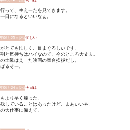
京行って、生えーたを見てきます。
い一日になるといいなぁ。
9年06月25日(木)
忙しい
日がとても忙しく、目まぐるしいです。
、割と気持ちはハイなので、今のところ大丈夫。
度の土曜はえーた映画の舞台挨拶だし。
んばるぞー。
9年06月24日(水)
今日は
つもより早く帰った。
り残していることはあったけど、まあいいや。
日の大仕事に備えて。