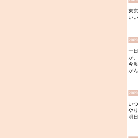
東
い
200
一
が
今
が
200
い
や
明