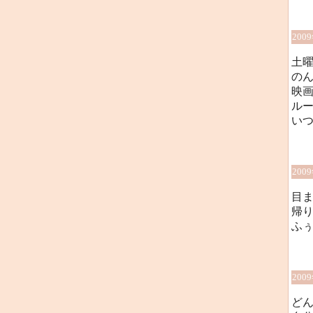
200
土
の
映
ル
い
200
目
帰
ふ
200
どん