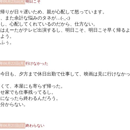
9年06月23日(火)
明日こそ
の帰りが日々遅いため、親が心配して怒っています。
、また余計な悩みのタネが…(-_-;)
かし、心配してくれているのだから、仕方ない。
日はえーたがテレビ出演するし、明日こそ、明日こそ早く帰る
しよう。
ぅふぅ。
9年06月22日(月)
行けなかった
局今日も、夕方まで休日出勤で仕事して、映画は見に行けなか
。
しくて、本屋にも寄らず帰った。
うせ家でも仕事残ってるし。
つになったら終わるんだろう。
く分からない。
9年06月21日(日)
終わらない