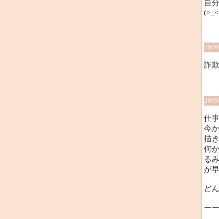
自
(>_<
200
詐欺
200
仕
今か
描
何
る
が
ど
ー