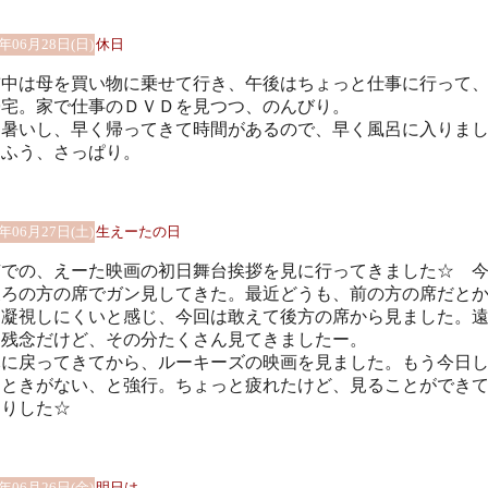
9年06月28日(日)
休日
前中は母を買い物に乗せて行き、午後はちょっと仕事に行って
帰宅。家で仕事のＤＶＤを見つつ、のんびり。
し暑いし、早く帰ってきて時間があるので、早く風呂に入りま
。ふう、さっぱり。
9年06月27日(土)
生えーたの日
京での、えーた映画の初日舞台挨拶を見に行ってきました☆ 
後ろの方の席でガン見してきた。最近どうも、前の方の席だと
て凝視しにくいと感じ、今回は敢えて後方の席から見ました。
は残念だけど、その分たくさん見てきましたー。
元に戻ってきてから、ルーキーズの映画を見ました。もう今日
くときがない、と強行。ちょっと疲れたけど、見ることができ
きりした☆
9年06月26日(金)
明日は