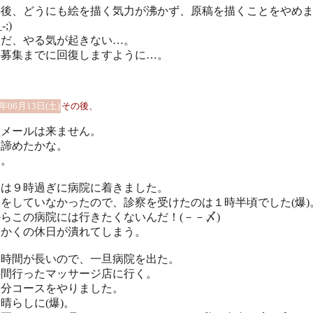
の後、どうにも絵を描く気力が沸かず、原稿を描くことをやめ
-;)
めだ、やる気が起きない…。
の募集までに回復しますように…。
9年06月13日(土)
その後、
欺メールは来ません。
う諦めたかな。
ぅ。
日は９時過ぎに病院に着きました。
をしていなかったので、診察を受けたのは１時半頃でした(爆)
らこの病院には行きたくないんだ！(－－〆)
っかくの休日が潰れてしまう。
ち時間が長いので、一旦病院を出た。
の間行ったマッサージ店に行く。
０分コースをやりました。
晴らしに(爆)。