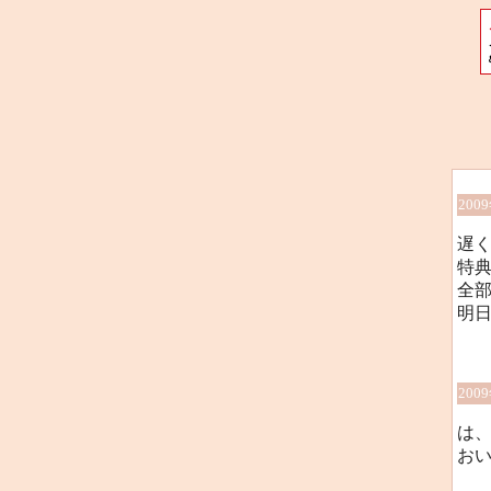
200
遅
特典
全
明
200
は
お