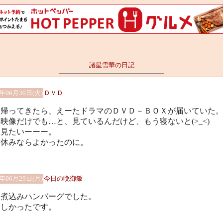
諸星雪華の日記
9年06月30日(火)
ＤＶＤ
く帰ってきたら、えーたドラマのＤＶＤ－ＢＯＸが届いていた
映像だけでも…と、見ているんだけど、もう寝ないと(>_<)
部見たいーーー。
日休みならよかったのに。
9年06月29日(月)
今日の晩御飯
、煮込みハンバーグでした。
いしかったです。