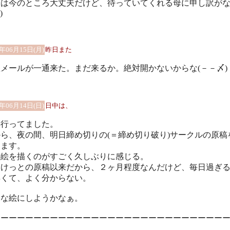
分は今のところ大丈夫だけど、待っていてくれる母に申し訳が
)
9年06月15日(月)
昨日また
メールが一通来た。まだ来るか。絶対開かないからな(－－〆)
9年06月14日(日)
日中は、
事行ってました。
ら、夜の間、明日締め切りの(＝締め切り破り)サークルの原稿
きます。
か絵を描くのがすごく久しぶりに感じる。
みけっとの原稿以来だから、２ヶ月程度なんだけど、毎日過ぎ
早くて、よく分からない。
んな絵にしようかなぁ。
ーーーーーーーーーーーーーーーーーーーーーーーーーーーー