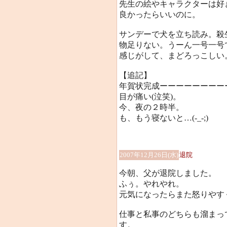
先生の絵やキャラクターは好
良かったらいいのに。
サンデーで犬を立ち読み。殺
物足りない。うーん一号一号
感じがして、まどろっこしい
【追記】
年賀状完成ーーーーーーーーーー
目が痛い(泣笑)。
今、夜の２時半。
も、もう寝ないと…(-_-;)
2007年12月26日(水)
退院
今朝、父が退院しました。
ふぅ。やれやれ。
元気になったらまた怒りやすくな
仕事と私事のどちらも溜まっ
す。