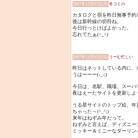
2007年12月03日(月)
冬コミの
カタログと宿を昨日無事予約
後は新幹線の切符ね。
今日行っとけばよかった。
忘れてたぁ(>_<)
2007年12月02日(日)
うーむ忙しい
昨日はネットしている内に、
うはーーー(-_-;)
今日は、名駅、職場、スーパ
夜はえーたサイトを更新しよ
うる星サイトのトップ絵、年
ちゃった～(^_^;)
来年はねずみ年だって。
ねずみと言えば、ディズニー
ミッキー＆ミニーなダーリン