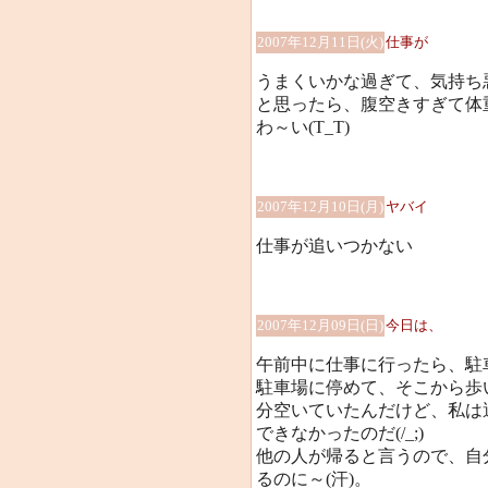
2007年12月11日(火)
仕事が
うまくいかな過ぎて、気持ち悪く
と思ったら、腹空きすぎて体
わ～い(T_T)
2007年12月10日(月)
ヤバイ
仕事が追いつかない
2007年12月09日(日)
今日は、
午前中に仕事に行ったら、駐
駐車場に停めて、そこから歩
分空いていたんだけど、私は
できなかったのだ(/_;)
他の人が帰ると言うので、自
るのに～(汗)。