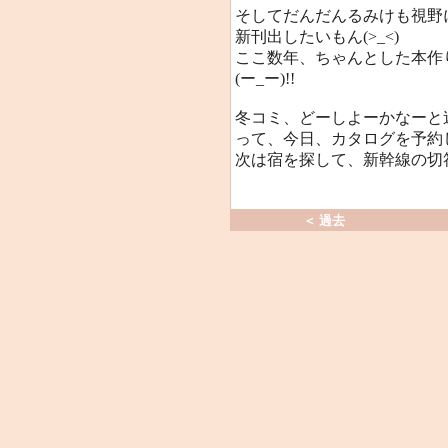
そしてだんだんるみけも視野
新刊出したいもん(>_<)
ここ数年、ちゃんとした本作
(ー_ー)!!
冬コミ、どーしよーかなーと
って、今日、カタログを予約
次は宿を探して、新幹線の切
＜ 過去