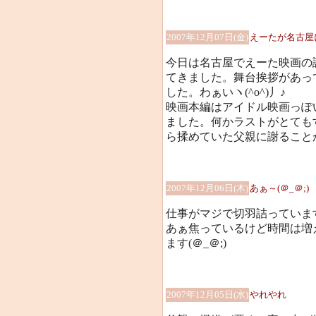
2007年12月07日(金)
えーたが名古屋
今日は名古屋でえーた映画の
てきました。舞台挨拶があっ
した。わぁいヽ(^o^)丿♪
映画本編はアイドル映画っぽ
ました。何かラストがとても
ら揉めていた父親に謝ること
2007年12月06日(木)
あぁ～(＠_＠;)
仕事がマジで切羽詰っていま
あぁ焦っているけど時間は増
ます(＠_＠;)
2007年12月05日(水)
やれやれ