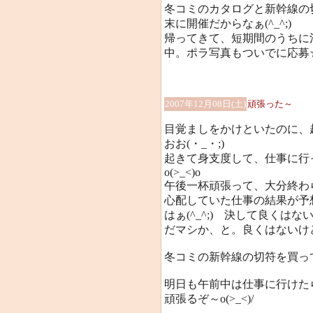
冬コミのカタログと新幹線の
末に開催だからなぁ(^_^;)
帰ってきて、短期間のうちに
中。ポラ写真もついでに応募
2007年12月08日(土)
頑張った～
目覚ましをかけといたのに、
おお(・_・;)
起きて身支度して、仕事に行
o(>_<)o
午後一杯頑張って、大分終わ
心配していた仕事の結果が予
はぁ(^_^;) 決して良く
だマシか、と。良くはないけど
冬コミの新幹線の切符を買っ
明日も午前中は仕事に行けた
頑張るぞ～o(>_<)/