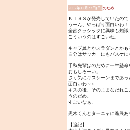
2007年12月23日(日)
のだめ
ＫＩＳＳが発売していたので
うーん、やっぱり面白いわ！
全然クラシックに興味も知識
こういうのはすごいね。
キャプ翼とかスラダンとかも
自分はサッカーにもバスケに
千秋先輩はのだめに一生懸命
おもしろーい。
さり気にキスシーンまであっ
面白いわ～♪
キスの後、そのままなだれこ
うのだめ。
すごいなぁ。
黒木くんとターニャに進展あ
【追記】