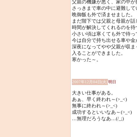
父親の機嫌が悪く、家の中が
さっきまで車の中に避難して
晩御飯も外で済ませました。
まだ階下では父親と母親が話
時間が解決してくれるのを待
小さい頃は寒くても外で待っ
今は自分で持ち出せる車や金
深夜になってやや父親が収ま
入ることができました。
寒かった～。
2007年12月04日(火)
明日
大きい仕事がある。
あぁ、早く終われ～(>_<)
無事に終われ～(>_<)
成功するといいなあ～(>_<)
…無理だろうなあ…(/_;)