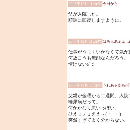
2007年12月14日(金)
今日から
父が入院した。
順調に回復しますように。
2007年12月13日(木)
はあぁあぁぁ…(-_
仕事がうまくいかなくて気が
何故こうも無能なんだろう。
情けない(/_;)
2007年12月12日(水)
うわあぁああ(汗
父親が金曜から二週間、入院
糖尿病だって。
何かかなり悪いっぽい。
ひえぇぇぇええ～(・_・;)
突然すぎてよく分からない。