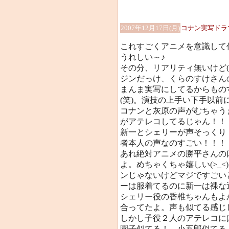
2007年12月17日(月)
コナン実写ドラ
これすごくアニメを意識して
うれしい～♪
その分、リアリティ無いけど(
ジンだっけ、くらのすけさん
まんま実写にしてるからもの
(笑)。演技の上手い下手以前
コナンと灰原の声がむちゃう
がアテレコしてるじゃん！！！
新一とシェリーが声そっくり
者本人の声なのすごい！！
あれ絶対アニメの勝平さんの
よ。めちゃくちゃ嬉しい(>_
ンじゃないけどマジですごい
ーは服着てるのに新一は裸な
シェリー役の香椎ちゃんもよ
合ってたよ。声も似てる感じ
しかし子役２人のアテレコには
園子似てる！ 小五郎似てる