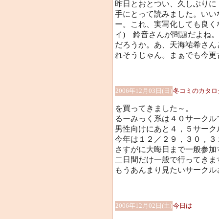
昨日とおとつい、久しぶりに
手にとって読みました。いい
ー。これ、実写化しても良くな
イ) 鈴音さんが問題だよね
だろうか。あ、天海祐希さん
れそうじゃん。まぁでも今更古
2006年12月03日(日)
冬コミのカタロ
を買ってきました～。
るーみっく系は４０サークル
男性向けにあと４，５サーク
今年は１２／２９，３０，３
さすがに大晦日まで一般参加
二日間だけ一般で行ってきま
もうあんまり見たいサークルさ
2006年12月02日(土)
今日は