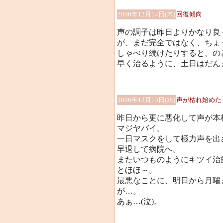
2006年12月14日(木)
回復傾向
声の調子は昨日よりかなり良
が、まだ完全ではなく、ちょ
しゃべり続けたりすると、の
早く治るように、土日はだん
2006年12月13日(水)
声が枯れ始めた
昨日から更に悪化して声が本
マジヤバイ。
一日マスクをして極力声を出
早退して病院へ。
またいつものようにキツイ治
とほほ～。
最悪なことに、明日から月曜
が…。
あぁ…(泣)。