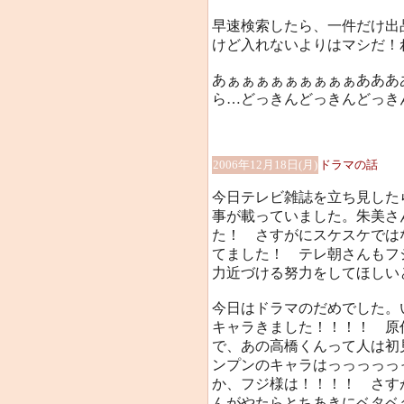
早速検索したら、一件だけ出
けど入れないよりはマシだ！
あぁぁぁぁぁぁぁぁぁあああ
ら…どっきんどっきんどっき
2006年12月18日(月)
ドラマの話
今日テレビ雑誌を立ち見した
事が載っていました。朱美さ
た！ さすがにスケスケでは
てました！ テレ朝さんもフ
力近づける努力をしてほしい
今日はドラマのだめでした。
キャラきました！！！！ 原
で、あの高橋くんって人は初
ンプンのキャラはっっっっっ
か、フジ様は！！！！ さす
んがやたらとちあきにベタベ