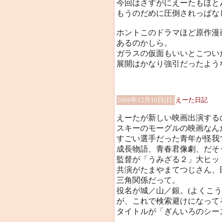
今回はさすがにえーたもほと
もうのだめに圧倒されっぱな
ホントこのドラマほど原作漫
あるのかしら。
ガラスの仮面もいいとこつい
展開はかなり強引だったよう
2006年12月10日(日)
えーた日記
えーたが新しい映画出演する
スキーのモーグルの映画なんだ
すごい選手だった青年が怪我
成長物語、青春君像劇、だそ
監督が「うみざる２」大ヒッ
共演がたまやまてつじさん、
三角関係だって。
役名が城／山／銀。(よくこ
が、これで検索避けになって
タイトルが「ぎんいろのシーズ