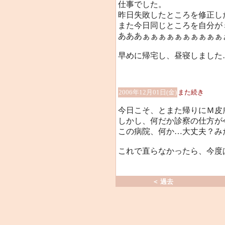
仕事でした。
昨日失敗したところを修正し
また今日同じところを自分が
あああぁぁぁぁぁぁぁぁぁぁぁ
早めに帰宅し、昼寝しました…(/
2006年12月01日(金)
また続き
今日こそ、とまた帰りにＭ皮
しかし、何だか診察の仕方が
この病院、何か…大丈夫？み
これで直らなかったら、今度は
＜ 過去