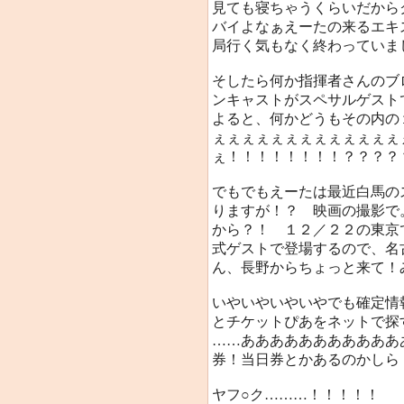
見ても寝ちゃうくらいだから
バイよなぁえーたの来るエキ
局行く気もなく終わっていま
そしたら何か指揮者さんのブ
ンキャストがスペサルゲスト
よると、何かどうもその内の
ぇぇぇぇぇぇぇぇぇぇぇぇぇ
ぇ！！！！！！！！？？？？
でもでもえーたは最近白馬の
りますが！？ 映画の撮影で
から？！ １２／２２の東京
式ゲストで登場するので、名
ん、長野からちょっと来て！
いやいやいやいやでも確定情
とチケットぴあをネットで探
……あああああああああああ
券！当日券とかあるのかしら
ヤフ○ク………！！！！！