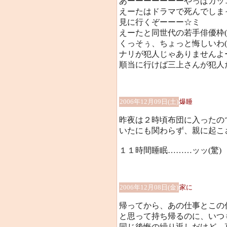
あーーーーーーーやっぱカッ
えーたはドラマで死んでしま
見に行くぞーーー☆ミ
えーたと同世代の若手俳優枠(
くっそぅ、ちょっと悔しいわ(
ナリが犯人じゃありませんよ
順当に行けば三上さんが犯人だ
2006年12月09日(土)
爆睡
昨夜は２時頃布団に入ったの
いたにも関わらず、親に起こ
１１時間睡眠………ッッ(驚)
2006年12月08日(金)
家に
帰ってから、あの仕事とこの
と思って持ち帰るのに、いつ
同じ後悔の繰り返しだけど、直らな