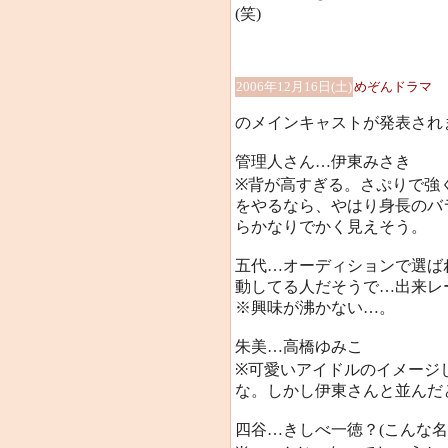
(笑)
2006年12月16日(土)
めぞんドラマ
のメインキャストが発表され
管理人さん…伊東みさき
※背が高すぎる。さぷりで強
をやるなら、やはり身長のバ
らかなりでかく見えそう。
五代…オーディションで選ば
動してる人だそうで…出来レー
※興味が沸かない…。
朱美…高橋ゆみこ
※可愛いアイドルのイメージ
な。しかし伊東さんと並んだ
四谷…きしべ一徳？(こんな名