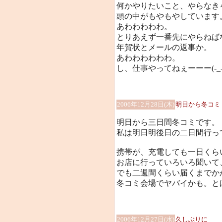
何かやりたいこと、やらなき
頭の中がもやもやしています
あわわわわわ。
とりあえず一番先にやらねば
年賀状とメールの返事か。
あわわわわわわ。
し、仕事やってねぇーーー(-_-;
2006年12月28日(木)
明日から冬コミ
明日から三日間冬コミです。
私は明日明後日の二日間行っ
携帯が、充電しても一日くら
お店に行っていろいろ聞いて
でも二週間くらい届くまでか
冬コミ会場でヤバイかも。とほほ
2006年12月27日(水)
久しぶりに