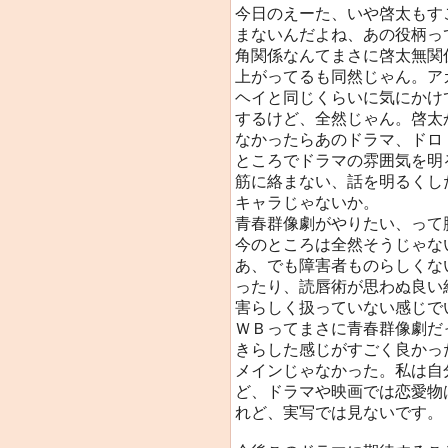
今日のえーた、いや啓太もす
まないんだよね、あの役柄っ
角関係なんてまさに啓太無関
上がってるも同然じゃん。ア
ヘイと同じくらいに気にかけ
するけど、全然じゃん。啓太
なかったらあのドラマ、ドロ
ところでドラマの雰囲気を明
筋に絡まない、話を明るくし
キャラじゃないか。
青春群像劇がやりたい、って
今のところは全然そうじゃな
あ、でも障害者ものらしくな
ったり、読唇術が思わぬ良い
害らしく扱っていない感じで
ＷＢってまさに青春群像劇だ
きらした感じがすごく良かっ
メインじゃなかった。私は自
ど、ドラマや映画では恋愛物
れど、実写では見ないです。