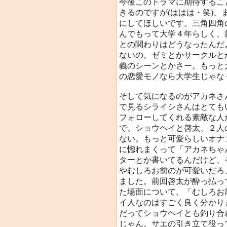
今後このドラマに期待するこ
きるのですが(ははは・笑)
にしてほしいです。三角四角の
んでもって大学４年らしく、
との関わりはどうなったんだ
ないの。ゼミとかサークルと
義のシーンとかさー。もっと
の恋愛モノなら大学生じゃな
そして気になるのがアカネさ
で見るシライシさんはとても
フォローしてくれる素敵な人
で、ショウヘイと啓太、２人
ない。もっと可愛らしいオナゴ
に惚れまくって「アカネちゃ
ターとか書いてるんだけど、
やむしろお前のが可愛いだろ
ました。前回啓太が酔っ払っ
た場面について。「むしろお
イ人なのはすごく良く分かり
だってショウヘイとも釣り合
じゃん。サエの引き立て役っ