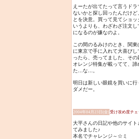
えーたが出てたって言うドラ
ないかと探し回ったんだけど
とを決意。買って見てショッ
いうよりも、わざわざ注文し
になるのが嫌なのよ。
この間のるみけのとき、関東
に東京で手に入れて大喜びし
ったら、売ってました、その雑
オレンジ特集が載ってて、諦
た…な…。
明日は新しい眼鏡を買いに行
ダメだー。
2004年04月23日(金)
受け攻め度チェ
大平さんの日記や他のサイト
てみました♪
本名でチャレンジ～☆ミ