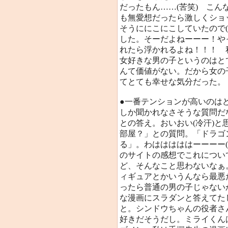
だったもん……(苦笑) こ
も無愛想だったら激しくショ
そうににこにこしていたので
した。そーだよねーーー！や
れたら浮かれるよね！！！ 
女好きな男の子というのはと
んて価値がない。だから女の
てとても幸せな気分だった。
●一番テンションが高いのは
しか聞かれなさそうな質問だ
との答え。おいおい(冷汗)
部屋？」との質問。「ドラゴ
る」。わはははははーーーー(苦
のサイトの感想でこれについ
ど、そんなこと思わないなぁ
ィギュアとかいうんなら最悪
ったら普通の男の子じゃない
な漫画にスラダンと答えてた
と。シンドウちゃんの役者さ
好きだそうだし。ミライくん