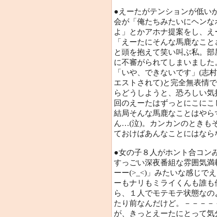
●えーたがテンションが低いか
会が「俺たちみたいにヘンな
よ」とかアホナ提案をし、え
「えーたにそんな馬鹿なこと
と頭を抱えて笑い叫ぶ私。部
に不審がられてしまいました
「いや、できないです」(志
エストされて)と完全無表情
らどうしようと、恐ろしい気
回のえーたはずっとにこにこ
結局そんな馬鹿なことはやら
ん…(泣)。カンカンのとき
ておけばあんなことにはならなか
●女の子８人がホント合コン
すっごい深夜番組な雰囲気満
ーー(>_<)」みたいな感じ
ーもナリもミライくんも誰も
ら、１人でモテモテ状態なの
たり前なんだけど。－－－－
が、きっとえーたにとって気