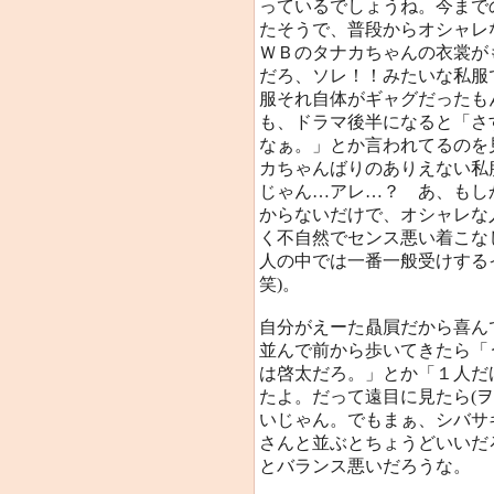
っているでしょうね。今まで
たそうで、普段からオシャレ
ＷＢのタナカちゃんの衣裳が
だろ、ソレ！！みたいな私服
服それ自体がギャグだったも
も、ドラマ後半になると「さ
なぁ。」とか言われてるのを
カちゃんばりのありえない私
じゃん…アレ…？ あ、もし
からないだけで、オシャレな
く不自然でセンス悪い着こな
人の中では一番一般受けする
笑)。
自分がえーた贔屓だから喜ん
並んで前から歩いてきたら「
は啓太だろ。」とか「１人だ
たよ。だって遠目に見たら(
いじゃん。でもまぁ、シバサ
さんと並ぶとちょうどいいだ
とバランス悪いだろうな。