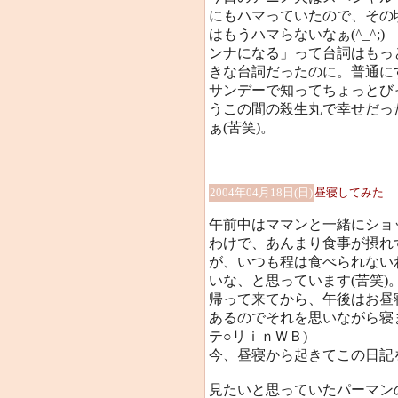
にもハマっていたので、その
はもうハマらないなぁ(^_^
ンナになる」って台詞はもっ
きな台詞だったのに。普通に
サンデーで知ってちょっとび
うこの間の殺生丸で幸せだっ
ぁ(苦笑)。
2004年04月18日(日)
昼寝してみた
午前中はママンと一緒にショ
わけで、あんまり食事が摂れ
が、いつも程は食べられない
いな、と思っています(苦笑)
帰って来てから、午後はお昼
あるのでそれを思いながら寝
テ○リｉｎＷＢ)
今、昼寝から起きてこの日記
見たいと思っていたパーマン