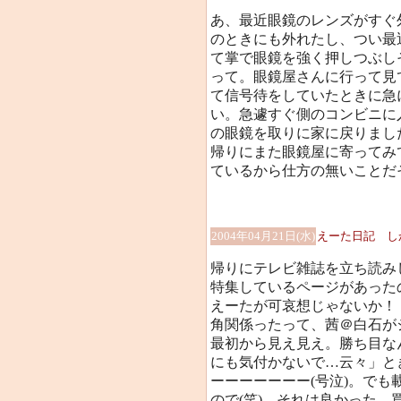
あ、最近眼鏡のレンズがすぐ
のときにも外れたし、つい最
て掌で眼鏡を強く押しつぶし
って。眼鏡屋さんに行って見
て信号待をしていたときに急
い。急遽すぐ側のコンビニに
の眼鏡を取りに家に戻りまし
帰りにまた眼鏡屋に寄ってみ
ているから仕方の無いことだ
2004年04月21日(水)
えーた日記 し
帰りにテレビ雑誌を立ち読み
特集しているページがあった
えーたが可哀想じゃないか！
角関係ったって、茜＠白石が
最初から見え見え。勝ち目な
にも気付かないで…云々」と
ーーーーーーー(号泣)。で
ので(笑)、それは良かった