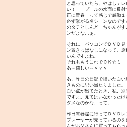
と思っていたら、やはしテレ
い！！ プールの水面に反射
正に青春！って感じで感動１
必ず挙がる名シーンなのです
のタテとしんどーちゃんがす
ンだよな…ぁ。
それに、パソコンでＤＶＤ見
ン置きっぱなしになって、原
いんですよね。
それももうこれでＯＫ☆ミ
あ～嬉しい～ｖｖｖ
あ、昨日の日記で描いた白い
きものに思い当たりました。
白い点が出てたとき、私、別
ですよ。見てはいなかったけ
ダメなのかな、って。
昨日電器屋に行ってＤＶＤレ
プレーヤーが売っているのを
んがお父さんに買ってもらった