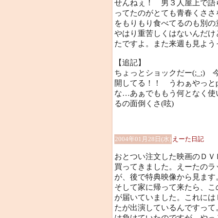
せんねぇ！ 男３人屋上で語
ってたのがとても青春くささ
をもりもり食べてるのも別の
やはり重苦しくはないんだけ
たですよ。また来週も見よう
【追記】
ちょっとショックだー(;_;
開してる！！ うわぁやっと
な…あぁでももう何となく使
るの面倒くさ(呟)
2004年01月28日(水)
えーた日記
おとつい注文した映画のＤＶ
買ってきました。えーたのラ
が、後で特典映像から見ます。えへ
そして家に帰って来たら、こ
が届いていました。これには
たが出演しているんですって
は負けていたのですが、やっ