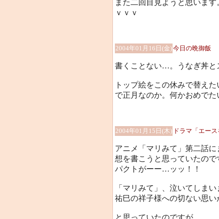
また二回目見ようと思います
ｖｖｖ
2004年01月16日(金)
今日の晩御飯
書くことない…。うなぎ丼と
トップ絵をこの休みで替えた
で正月なのか。何かおめでたいサ
2004年01月15日(木)
ドラマ「エース
アニメ「マリみて」第二話に
想を書こうと思っていたので
パクトがーー…ッッ！！
「マリみて」、泣いてしまいまし
祐巳の祥子様への切ない思い
と思っていたのですが。