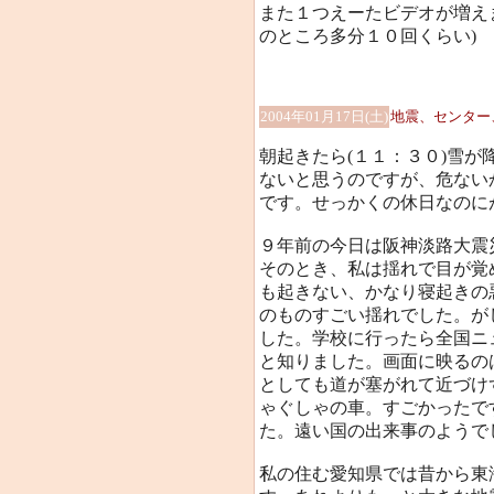
また１つえーたビデオが増えまし
のところ多分１０回くらい)
2004年01月17日(土)
地震、センター
朝起きたら(１１：３０)雪
ないと思うのですが、危ない
です。せっかくの休日なのに
９年前の今日は阪神淡路大震
そのとき、私は揺れで目が覚
も起きない、かなり寝起きの
のものすごい揺れでした。が
した。学校に行ったら全国ニ
と知りました。画面に映るの
としても道が塞がれて近づけ
ゃぐしゃの車。すごかったで
た。遠い国の出来事のようで
私の住む愛知県では昔から東