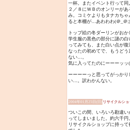
一杯。またイベント行って同
２／８にＷＢのオンリーがあ
み。コミケよりもタナカちゃ
ると本棚が…あわわわ(＠_＠;
トップ絵の冬ダーリンがおかし
学生服の黒色の部分に謎の白
ってみても、また白い点が復活
なったの初めてで、もうどう
ない…。
気に入ってたのにーーーッッ(>
ーーーーっと思ってがっかり
い…。訳わかんない。
2004年01月25日(日)
リサイクルショ
ついこの間、いろいろ勘違い
ってしまいました。約六千円
リサイクルショップに持って