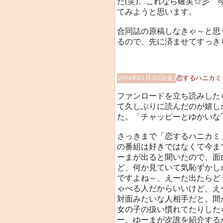
た(笑)。これなら確実☆彡
てみようと思います。
合同誌の原稿しなきゃ～と思
るので、先に済ませてすっきりし
2004年01月30日(金)
恋するハニカミ
ファンロードを立ち読みした
て久しぶりに読んだのが嬉し
た。「チャッピーとゆかいな
さっきまで「恋するハニカミ
の番組は好きではなくて今ま
ーまが出ると聞いたので、面
ど、何か見ていて気恥ずかし
ですよね～、えーた出たらど
ゃべる人だからいいけど、え
対面みたいな人相手だと。間
女の子の扱い慣れてたりした
ー。ゆーまが次誰を紹介する