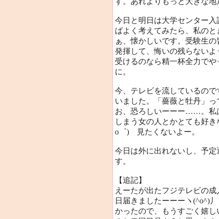
す。あれよりもっと大きな地
今日と明日は大学センター入
ばよく考えてみたら、私のと
ぁ、懐かしいです。受験生の
発揮して、悔いの残らないよ
受けるのなら精一杯全力でや
に。
今、テレビを流しているので
いました。「薔薇と牡丹」っ
お、恐ろしいーーー……。私
しまう女の人とかとても好き
o゜) 見たくないよー。
今日は外に出れないし、予定
す。
【追記】
えーたが出たフジテレビの成
日届きましたーーーヽ(^o^
かったので、もうすごく嬉し