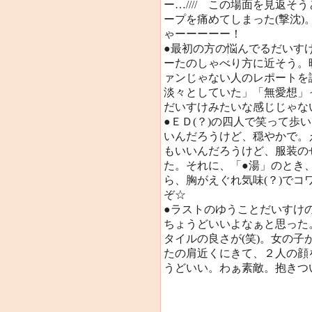
ー…//// この場面を見返
ープを痛めてしまった(撃沈
ゃーーーーー！
●最初の方の悩んでるだいすけ
ーたのしゃべり方に近そう。
ァンじゃない人のレポートを
淡々としていた」「無愛想」
だいすけみたいな感じじゃな
●ＥＤ(？)の四人で笑って歩
いんだろうけど、穏やかで。
もいいんだろうけど、服装の
た。それに、「●湯」のとき
ら、胸がえぐれ気味(？)で
ぞ☆
●ラストのゆうことだいすけ
ちょうどいいよなぁと思った
タイルの良さが(笑)。女の
たの肩近くにきて、２人の顔
うどいい。わぁ素敵。抱きつ