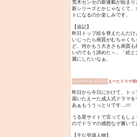
荒木センセの新連載が始まり
新シリーズとかじゃなくて、
トになるのか楽しみです。
【追記】
昨日トップ絵を替えたんだけ
いじったら画質がむちゃくち
ど、何かもう大きさも画質も納
いのでもう諦めた～。「絵と
麗にしたいなぁ。
2004年01月18日(日)
えーたドラマ堪
昨日から今日にかけて、トッ
届いたえーた成人式ドラマを
あぁもううっとりです…////
うる星サイトで言ってもしょ
のでドラマの感想なぞ書いて
【主な登場人物】