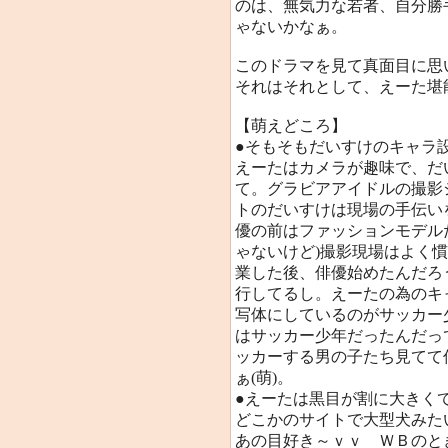
のは、無気力な若者、自分勝
ゃないかなぁ。
このドラマを見て真面目に思
それはそれとして、えーた堪
【萌えどころ】
●そもそもだいすけのキャラ
えーたはカメラが趣味で、だ
て。グラビアアイドルの撮影
トのだいすけは現場の手伝い
優の前はファッションモデル
ゃないけど)撮影現場はよく
業した後、俳優始めたんだろ
行してるし。えーたの為のキ
写体にしているのがサッカー
はサッカー少年だったんだっ
ッカーする男の子たち見てて
ぁ(萌)。
●えーたは黒目が割に大きく
どこかのサイトで大型犬みた
あの目好き～ｖｖ ＷＢのと