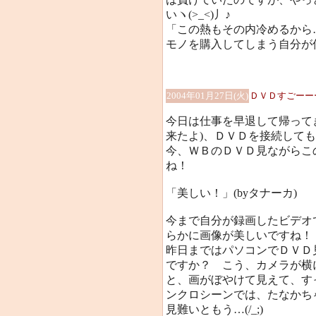
いヽ(>_<)丿♪
「この熱もその内冷めるから
モノを購入してしまう自分が
2004年01月27日(火)
ＤＶＤすごーーー
今日は仕事を早退して帰って
来たよ)、ＤＶＤを接続して
今、ＷＢのＤＶＤ見ながらこ
ね！
「美しい！」(byタナーカ)
今まで自分が録画したビデオ
らかに画像が美しいですね
昨日まではパソコンでＤＶＤ
ですか？ こう、カメラが横
と、画がぼやけて見えて、すっ
ンクロシーンでは、たなかち
見難いともう…(/_;)