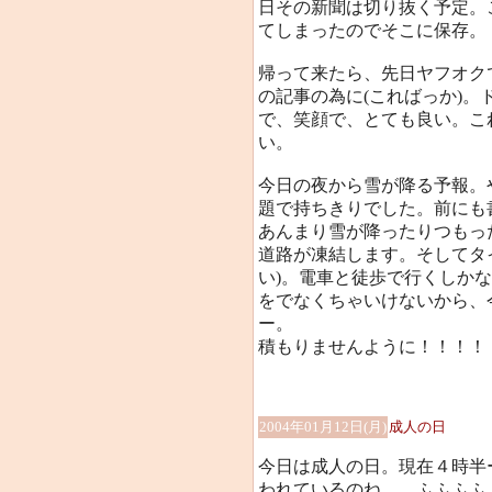
日その新聞は切り抜く予定。
てしまったのでそこに保存。
帰って来たら、先日ヤフオク
の記事の為に(こればっか)
で、笑顔で、とても良い。こ
い。
今日の夜から雪が降る予報。
題で持ちきりでした。前にも
あんまり雪が降ったりつもっ
道路が凍結します。そしてタ
い)。電車と徒歩で行くしか
をでなくちゃいけないから、
ー。
積もりませんように！！！！
2004年01月12日(月)
成人の日
今日は成人の日。現在４時半
われているのね……ふふふふ…