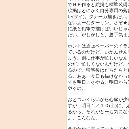
でＨＰ作ると絵掲も標準装備
絵掲はとにかく自分専用の落
い(ヲイ)。タナーカ描きた
ないよーなダーリン。さぞ★
に紙と鉛筆で描けばいいじゃ
たい。がしがしと、勝手気ま
ホントは通販ペーパーのイラ
ているのだけど、いかんせん
まう。別に仕事が忙しいなん
のだ。忙しくないんだけど、
るので、帰宅後はだらだらと
る。あぁ、今日も描けなかっ
でも明日こそやる。明日から
やるの。
おとついくらいから心臓が少
すが、明日１／１０(土)に
るから、それがどーも気にな
よ、こんなん。
念のために言っておきますが