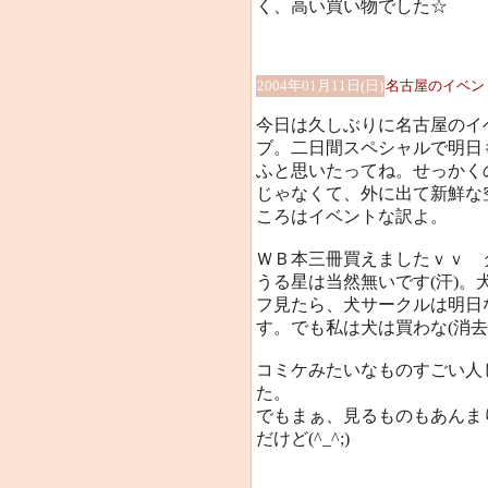
く、高い買い物でした☆
2004年01月11日(日)
名古屋のイベン
今日は久しぶりに名古屋のイ
ブ。二日間スペシャルで明日
ふと思いたってね。せっかく
じゃなくて、外に出て新鮮な
ころはイベントな訳よ。
ＷＢ本三冊買えましたｖｖ 
うる星は当然無いです(汗)
フ見たら、犬サークルは明日
す。でも私は犬は買わな(消去
コミケみたいなものすごい人
た。
でもまぁ、見るものもあんま
だけど(^_^;)