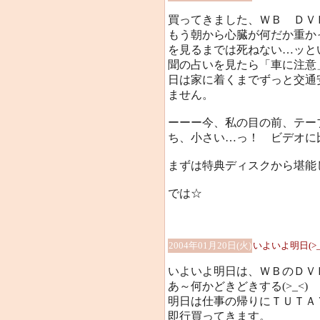
買ってきました、ＷＢ ＤＶ
もう朝から心臓が何だか重か
を見るまでは死ねない…ッと
聞の占いを見たら「車に注意
日は家に着くまでずっと交通
ません。
ーーー今、私の目の前、テー
ち、小さい…っ！ ビデオに
まずは特典ディスクから堪能
では☆
2004年01月20日(火)
いよいよ明日(>_
いよいよ明日は、ＷＢのＤＶ
あ～何かどきどきする(>_<)
明日は仕事の帰りにＴＵＴＡ
即行買ってきます。