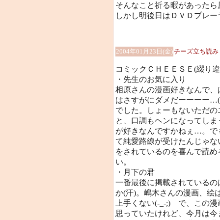
そんなこと祈る暇があったら
しかし明後日はＤＶＤプレー
2004年01月23日(金)
チーズ立ち読み
コミックＣＨＥＥＳＥ(綴り違
・先生のお気に入り
相原さんの漫画好きなんで、
はさすがにダメだーーーー…
でした。しょーもないただの
と、口調もヘンになってしま
が好きなんですかねぇ…。で
て純愛路線が受けたんじゃな
をされているのを喜んで読め
い。
・月下の君
一番最後に掲載されているの
か(汗)。嶋木さんの漫画、
上手くない(-_-;) で、こ
思っていたけれど、今月は今