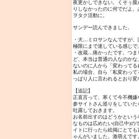
夜更かしできない。くそぅ腹
りしなかったのに何でだよ。
ヲタク活動に。
サンデー読んできました。
・犬…ミロサンなんですが、
極限にまで達している感じで
・改蔵…痛かったです。つま
ど、本当は普通の人なのかな
ないのに人から「変わってる
私の場合、自ら「私変わって
っぱり人に言われるとおり変な
【追記】
正直言って、寒くて今不機嫌
参サイトさん巡りをしていた
吐露しておきます。
お名前出すのはどうかという
なものは広めたい(自己中)
イトに行ったら絵掲にとても
ゃんがいました。激萌えです