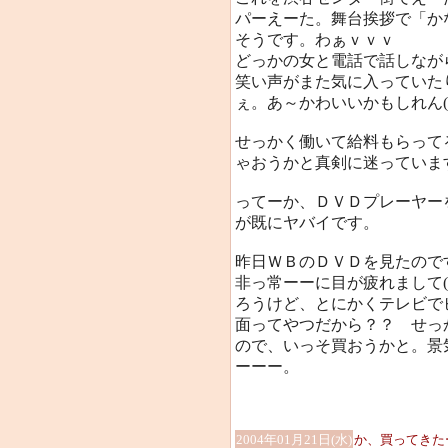
パーえーた。舞台挨拶で「か
そうです。わぁｖｖｖ
どっかの女と電話で話しなが
笑い声がまた気に入っていた
ぇ。あ～かわいいかもしれん(
せっかく働いて給料もらって
ゃおうかと真剣に迷っていま
ってーか、ＤＶＤプレーヤー
が既にヤバイです。
昨日ＷＢのＤＶＤを見たので
非っ常ーーに目が疲れまして(
ろうけど、とにかくテレビで
面ってやつだから？？ せっ
ので、いっそ買おうかと。景
ーーー。
2004年01月21日(水)
か、買ってきた