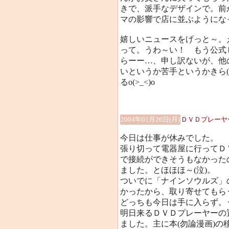
きで、派手なデザインで。前
マの影響で店に並ぶようにな
嬉しいニュースをげっと～。
って。うわ～い！ もう公式
らーー…、申し訳ないが、他
いというか苦手というかきら
るo(>_<)o
2004年01月26日(月)
ＤＶＤプレーヤー
今日は仕事が休みでした。
張り切って電器屋に行ってＤ
で接続ができそうもなかった
ました。とほほほ～(泣)。
ついでに「ナインソウルズ」
かったから、取り寄せてもら
どっちも今日は手に入らず。うう
明日来るＤＶＤプレーヤーの
ました。主に本(勿論漫画)