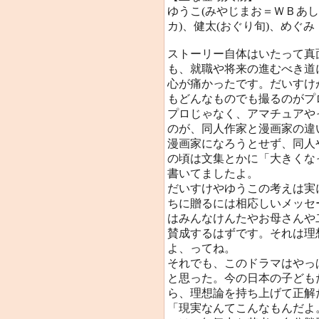
ゆうこ(みやじまお＝ＷＢあし
カ)、健太(おぐり旬)、めぐみ
ストーリー自体はいたって真
も、就職や将来の進むべき道
心が痛かったです。だいすけ
もどんなものでも撮るのがプ
プロじゃなく、アマチュアや
のが、同人作家と漫画家の違
漫画家になろうとせず、同人
の頃は文集とかに「大きくな
書いてましたよ。
だいすけやゆうこの考えは実
ちに贈るには相応しいメッセ
はみんなけんたやお母さんや
賛成するはずです。それは理
よ、ってね。
それでも、このドラマはやっ
と思った。今の日本の子ども
ら、理想論を持ち上げて正解
「現実なんてこんなもんだよ