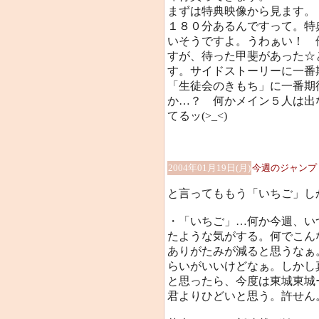
まずは特典映像から見ます。
１８０分あるんですって。特
いそうですよ。うわぁい！ 
すが、待った甲斐があった☆
す。サイドストーリーに一番
「生徒会のきもち」に一番期
か…？ 何かメイン５人は出
てるッ(>_<)
2004年01月19日(月)
今週のジャンプ
と言ってももう「いちご」しか
・「いちご」…何か今週、い
たような気がする。何でこん
ありがたみが減ると思うなぁ
らいがいいけどなぁ。しかし
と思ったら、今度は東城東城
君よりひどいと思う。許せん