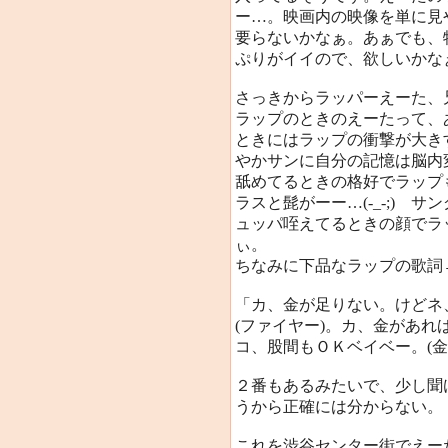
ー…。映画内の映像を単に見
要らないかなぁ。あぁでも、
ぷりがイイので、欲しいかな
さっきからラッパーえーた、
ラップのときのえーたって、
ときにはラップの衝撃が大き
やかサンに自分の記憶は脳内
舐めてるときの格好でラップ
ラスと髭がーー…(-_-;) 
ュッパ咥えてるときの顔でラ
ぃ。
ちなみに下品なラップの歌詞
「カ、金が足りない。けどネ
(ファイヤー)。カ、金があ
コ、股間もＯＫベイベー。(
２番もあるみたいで、少し聞
うから正確には分からない。
これを渋谷センター街でえー