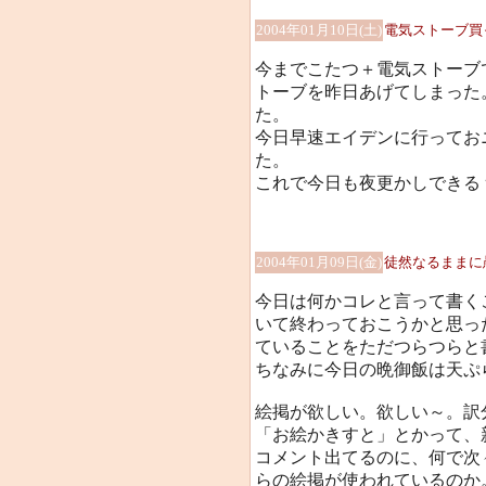
2004年01月10日(土)
電気ストーブ買
今までこたつ＋電気ストーブ
トーブを昨日あげてしまった
た。
今日早速エイデンに行ってお
た。
これで今日も夜更かしできる
2004年01月09日(金)
徒然なるままに
今日は何かコレと言って書く
いて終わっておこうかと思っ
ていることをただつらつらと
ちなみに今日の晩御飯は天ぷ
絵掲が欲しい。欲しい～。訳
「お絵かきすと」とかって、
コメント出てるのに、何で次
らの絵掲が使われているのか