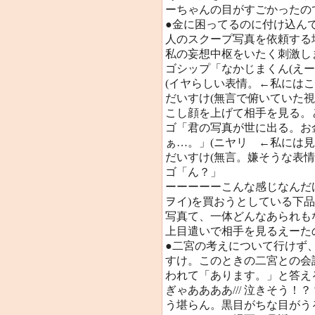
ーちゃんの目がすごかったの
●金に困ってるのに付け込ん
人のスクープ写真を依頼する
私の妄想中枢をいたく刺激し
ゴシップ「なかじまくん(え
(イヤらしい表情。←私にはこ
だいすけ(無言で俯いていた
こし顔を上げて相手を見る。
ゴ「君の写真が世に出る。お
ぁ…。」(ニヤリ ←私には見
だいすけ(無言。嫌そうな表情
ゴ「ん？」
ーーーーーこんな感じなんだ
ヲイ)を買おうとしている下品
写真て、一体どんなあられも
上目遣いで相手を見るえーた
●二宮の考えについて行けず
すけ。このときの二宮との会
われて「あります。」と答
ぎゃああああ/// 泣きそう
う堪らん。黒目がちな目がう