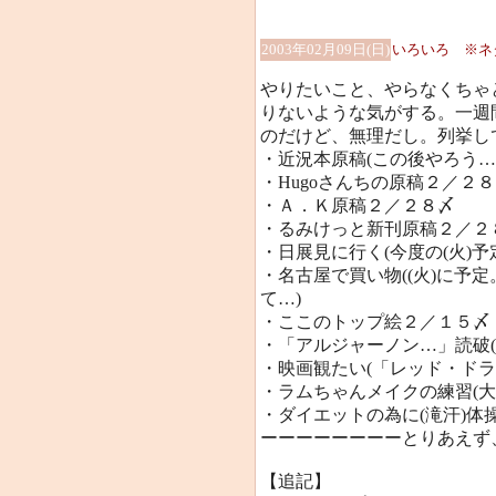
2003年02月09日(日)
いろいろ ※ネ
やりたいこと、やらなくちゃ
りないような気がする。一週
のだけど、無理だし。列挙し
・近況本原稿(この後やろう…
・Hugoさんちの原稿２／２
・Ａ．Ｋ原稿２／２８〆
・るみけっと新刊原稿２／２８
・日展見に行く(今度の(火)予
・名古屋で買い物((火)に予
て…)
・ここのトップ絵２／１５〆
・「アルジャーノン…」読破(
・映画観たい(「レッド・ドラ
・ラムちゃんメイクの練習(大
・ダイエットの為に(滝汗)体
ーーーーーーーーとりあえず
【追記】