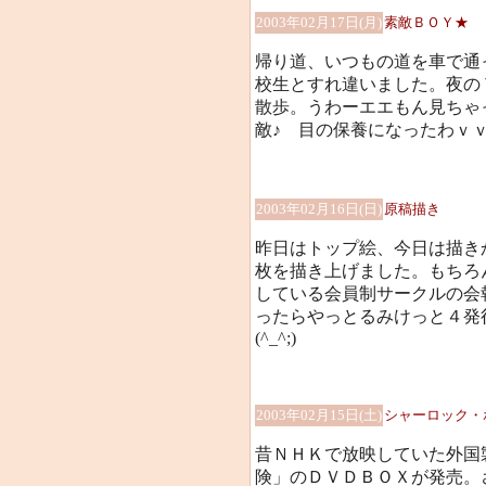
2003年02月17日(月)
素敵ＢＯＹ★
帰り道、いつもの道を車で通
校生とすれ違いました。夜の
散歩。うわーエエもん見ちゃ
敵♪ 目の保養になったわｖ
2003年02月16日(日)
原稿描き
昨日はトップ絵、今日は描き
枚を描き上げました。もちろ
している会員制サークルの会
ったらやっとるみけっと４発
(^_^;)
2003年02月15日(土)
シャーロック・
昔ＮＨＫで放映していた外国
険」のＤＶＤＢＯＸが発売。