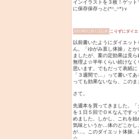
インイラストを３枚！ゲット
に保存保存っと(*^_^*)ｖ
2003年02月13日(木)
こりずにダイエ
以前書いたようにダイエット
ん。「ゆがみ直し体操」とか
ましたが、案の定効果は見ら
無理よ☆半年くらい続けなく
思います。でもだって表紙に
「３週間で…」って書いてある
っても効果ないなら、このま
さて。
先週本を買ってきました。「
を１日５回でＯＫなんですっ
めました。しかし、これを始
気味というか…体のどこかし
が…。このダイエット体操、
☆