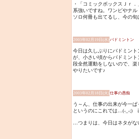
・「コミックボックスＪｒ．
系強いですね。ワンピやナル
ソロ何冊も出てるし、今の旬
2003年02月19日(水)
バドミントン
今日は久しぶりにバドミント
が、小さい頃からバドミント
段全然運動をしないので、楽し
やりたいです♪
2003年02月18日(火)
仕事の愚痴
う～ん、仕事の出来が今一ぱ
というのにこれでは…(-_-;
…つまりは、今日はネタがな