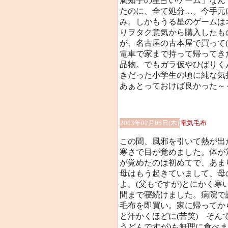
満知子の星占いゲーム」なん
たのに、全て処分…。今手元
み。しかもうる星のゲームは
りヲタク意気から購入したも
が、名古屋の古本屋で買って
電車で家まで持って帰ってき
品物。でもガラ仮やひばりく
きだった小学生の頃に純な気
あぁとっておけば良かった～～(
2003年02月06日(木)
電気毛布
この間、風邪を引いて熱が出
寒さで目が覚めました。体が
が覚めたのは初めてで、あま
母はもう起きていまして、母
よ。(父もですが)とにかく
間まで寝続けました。病院で
毛布を即買い。家に帰ってか
と汗かくほどに(苦笑) そん
うどんですが)も無理に食べ