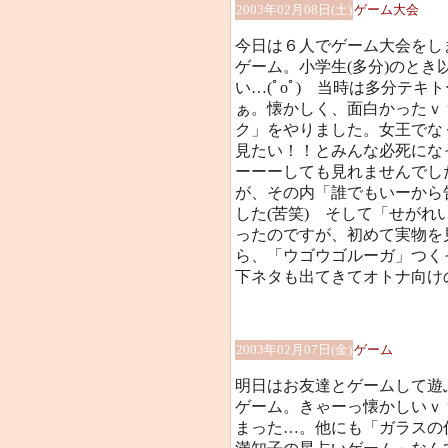
2003年02月08日(土)
ゲーム大会
今日は６人でゲーム大会をし
ゲーム。小学生(多分)のと
い…(ﾟoﾟ) 当時は多分テ
ぁ。懐かしく、面白かったｖ
ク」をやりました。女王でな
見たい！！とみんな必死にな
ーーーしても見れませんでし
が、その内「誰でもいーから
した(苦笑) そして「せが
ったのですが、初めて実物を
ら、「ウゴウゴルーガ」つく
下ネタも出てきてオトナ向け
2003年02月07日(金)
ゲーム
明日はお友達とゲームして遊
ゲーム。きゃーっ懐かしいｖ
まった…。他にも「ガラスの