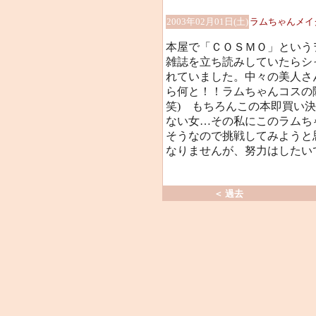
2003年02月01日(土)
ラムちゃんメイ
本屋で「ＣＯＳＭＯ」という
雑誌を立ち読みしていたらシ
れていました。中々の美人さ
ら何と！！ラムちゃんコスの
笑) もちろんこの本即買い
ない女…その私にこのラムちゃん
そうなので挑戦してみようと
なりませんが、努力はしたい
＜ 過去