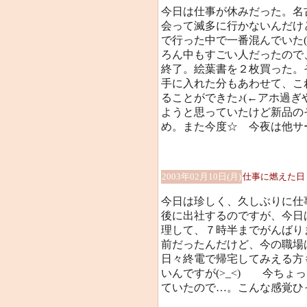
今日は仕事が休みだった。名
会って滅多に行かないんだけ
で行った中で一番混んでいた
ろん中もすごい人だったので
終了。絵葉書を２枚買った。
手に入れた分もあわせて、こ
ることができた♪(←アホ過ぎや
ようと思っていたけど新品の
め。また今度☆ 今夜は他サ
2003年02月10日(月)
仕事に燃えた日
今日は珍しく、久しぶりに仕
後に出社するのですが、今日
理して、７時半までがんばり
前だったんだけど、今の職場
日々終電で帰宅してみえる方
いんですが(>_<)ゞ 今ち
ていたので…。こんな感覚ひ