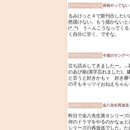
2003年02月27日(木)
原稿やってない
るみけっと４で新刊出したい
然描けない。もう描かないと
(*_*) う～んこうなって
く自分に甘く、ですな。
2003年02月26日(水)
今週のサンデー
立ち読みしてきましたー。…殺
のあび姫(漢字忘れました)、
と言うと好きかもｖ 好き勝
の子もキッツイおねえちゃん
2003年02月25日(火)
金八先生再放送
昨日で金八先生第６シリーズ
何のドラマをやるのかなぁと
シリーズの再放送でした。た