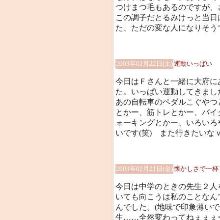
つけまつ毛もあるのですが、さす
この調子だとるみけっと当日
た、ただの変な人になりそうで
2003年02月22日(土)
運動いっぱい
今日はＦさんと一緒に大府に
た。いっぱい運動してきまし
あの自転車のペダルこぐやつ
とかー、筋トレとかー、バイ
ォーキングとかー、いろいろ
いです(笑) また行きたいな
2003年02月21日(金)
懐かしさで一杯
今日は中学のときの先生２人
いても向こうは私のことなん
んでした。(地味で印象薄いで
生……全然変わってねぇぇぇー