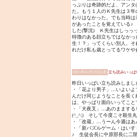
っぷりは奇跡的だよ、アンタ
た。もう１人のＫ先生は３年
わりはなかった。でも当時は
があったことを覚えている♪
した(撃沈) Ｋ先生はしっっっ
特徴のある顔立ちではなかっ
生！？」ってくらい別人。そ
れだけ私も歳とってるワケやね～…
2003年02月20日(木)
立ち読みいっぱ
昨日いっぱい立ち読みしまし
・「花より男子」…いよいよプ
んだけ同じようなことを長く
は、やっぱり面白いってことで
・「犬夜叉」…あのままする
(^_^;) そして今度こそ殺
・「改蔵」…うーん今週はあん
・「新パズルゲーム・はいす
♪ 生徒会長に中原部長に二階堂