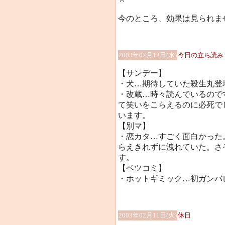
今のところ、効果は見られま
2003年02月12日(水)
今日の立ち読み
【サンデー】
・犬…期待していた殺生丸登
・改蔵…時々読んでいるので
て笑いをこらえるのに必死で
います。
【別マ】
・恋カタ…すごく面白かった
らえきれずに洩れていた。さ
す。
【ベツコミ】
・ホットギミック…初ガンバレ！
2003年02月11日(火)
休日