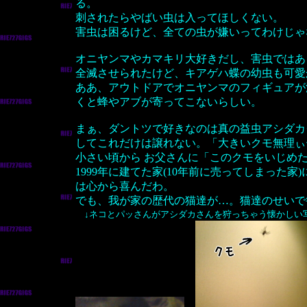
る。
刺されたらやばい虫は入ってほしくない。
害虫は困るけど、全ての虫が嫌いってわけじゃ
オニヤンマやカマキリ大好きだし、害虫ではあ
全滅させられたけど、キアゲハ蝶の幼虫も可愛
ああ、アウトドアでオニヤンマのフィギュアが
くと蜂やアブが寄ってこないらしい。
まぁ、ダントツで好きなのは真の益虫アシダカ
してこれだけは譲れない。「大きいクモ無理ぃ
小さい頃から お父さんに「このクモをいじめ
1999年に建てた家(10年前に売ってしまった
は心から喜んだわ。
でも、我が家の歴代の猫達が…。猫達のせいで
↓ネコとパッさんがアシダカさんを狩っちゃう懐かしい