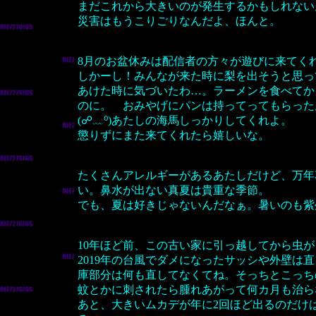
まだこれから大きいのが発生するかもしれない
災害はもうこりごりなんだよ、ほんと。
8月のお盆休みは配信者の方々が遊びに来てく
しかーし！みんなが来た時に梨を出そうと思っ
あけた時に気づいたわ…。ラーメンを食べてか
のに。 おみやげにパンは持ってってもらった
(☍﹏⁰)あたしの海馬しっかりしてくれよ。
懲りずにまた来てくれたら嬉しいな。
たくさんアレルギーがあるあたしだけど、万年
い。鼻水が出ない真夏は貴重な季節。
でも、夏は好きじゃないんだなぁ。暑いのも紫
10年ほど前、この古い家に引っ越してから虫
2019年の台風でダメになったサッシや外壁は
庫部分は何も直してなくてね。そっちとこっち
蚊とかに刺されたら腫れあがって何カ月も治ら
あと、大きいムカデが年に2回ほど出るのだけ