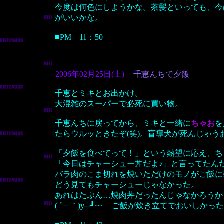
今度は何色にしようかな。茶髪といっても、今
がいいかな。
■PM 11：50
2006年02月25日(土)
千恵んちで夕飯
千恵とミキとお出かけ。
大混雑のスーパーで必死に買い物。
千恵んちに戻ってから、ミキと一緒に
ちゃお
を
たらウルッときたぞ(笑)。盲導犬が死んじゃ
「夕飯を食べてって！」という熱望に応え、ち
「今日はチャーシュー丼だよ♪」と言ってたん
バラ肉のこま切れを焼いただけのモノがご飯に
どう見てもチャーシューじゃなかった。
あれはたぶん…焼肉丼だったんじゃなかろうか
( ´－｀)y─┛~~ ご飯が炊き立てでおいしかっ