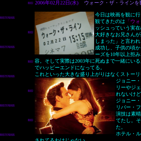
2006年02月22日(水)
ウォーク・ザ・ラインを
今日は映画を観に行
観てきたのは
「ウォ
ッシュっていう実在
大好きなお兄さんが
しまった」と言われ
成功し、子供の頃か
ーズを10年以上拒
容。そして実際は2003年に死ぬまで一緒にい
でハッピーエンドになってる。
これといった大きな盛り上がりはなくストーリ
ジョニー・
リーやジェ
れないけど
ジョニー・
リバー・フ
演技は素晴
てたし。そ
た。
ホテル・ル
されてるわけじゃない。