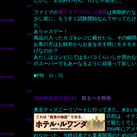
しかし、全然終わらん。1日じゃ無理だ。
ファミマの
電子タグでのレジ清算
は画期的だな
少し前に、もうすぐ試験開始なんてやってたけ
た。
ありゃスゲー！
商品の入ったカゴをレジに載せたら、その瞬間
お客の方はお財布からお金を出す時にモタモタ
けなのか？
あたしはコンビにではタバコくらいしか買わな
のスーパーでもあーなるように頑張って欲しい
■PM 11：55
2006年02月07日(火)
観るべき映画
東京ディズニーリゾートに行ってきた。
東京と
目的は、イク
て観たくてし
2004年に
れなかった。当時日本でも業者関係のための試