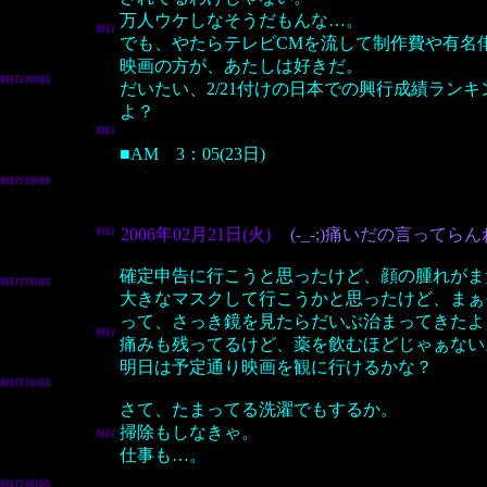
万人ウケしなそうだもんな…。
でも、やたらテレビCMを流して制作費や有名
映画の方が、あたしは好きだ。
だいたい、2/21付けの日本での興行成績ラン
よ？
■AM 3：05(23日)
2006年02月21日(火)
(-_-;)痛いだの言ってら
確定申告に行こうと思ったけど、顔の腫れがま
大きなマスクして行こうかと思ったけど、まぁ
って、さっき鏡を見たらだいぶ治まってきたよ
痛みも残ってるけど、薬を飲むほどじゃぁない
明日は予定通り映画を観に行けるかな？
さて、たまってる洗濯でもするか。
掃除もしなきゃ。
仕事も…。