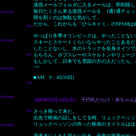
迷惑メールフォルダに入るメールは、即削除し
毎日たくさん来る迷惑メールを、1通1通チェ
間を割くのは無駄な気がして。
だから、これからも「ひらキャミ」のSPAMは続
やっぱり冬季オリンピックは、やったことない
スキーとスケートくらいならやったことあるだ
したことないし、氷のトラックを全身タイツで
もちろん、ボブスレーやスケルトンやリュージ
もしかして…日本でも雪国の方の人だったら、
いか…
■AM 0：45(16日)
2006年02月14日(火)
千円札だらけ・赤ちゃん
さっき帰って来た。
出先で映画の話しをしてる時、リュックベッソ
リュックベッソンの作った映画のタイトルはほ
昼過ぎにミキを迎えに行き、千恵の実家がやっ