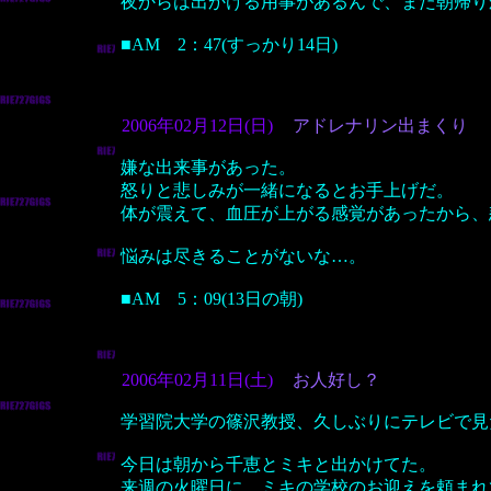
夜からは出かける用事があるんで、また朝帰り
■AM 2：47(すっかり14日)
2006年02月12日(日)
アドレナリン出まくり
嫌な出来事があった。
怒りと悲しみが一緒になるとお手上げだ。
体が震えて、血圧が上がる感覚があったから、
悩みは尽きることがないな…。
■AM 5：09(13日の朝)
2006年02月11日(土)
お人好し？
学習院大学の篠沢教授、久しぶりにテレビで見
今日は朝から千恵とミキと出かけてた。
来週の火曜日に、ミキの学校のお迎えを頼まれ