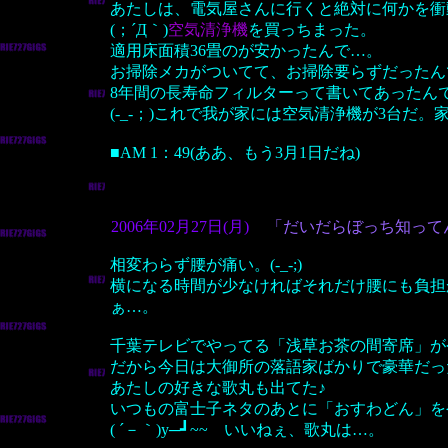
あたしは、電気屋さんに行くと絶対に何かを衝
(；´Д｀)
空気清浄機
を買っちまった。
適用床面積36畳のが安かったんで…。
お掃除メカがついてて、お掃除要らずだったん
8年間の長寿命フィルターって書いてあったん
(-_-；)これで我が家には空気清浄機が3台だ
■AM 1：49(ああ、もう3月1日だね)
2006年02月27日(月)
「だいだらぼっち知って
相変わらず腰が痛い。(-_-;)
横になる時間が少なければそれだけ腰にも負担
ぁ…。
千葉テレビでやってる「浅草お茶の間寄席」が今
だから今日は大御所の落語家ばかりで豪華だっ
あたしの好きな歌丸も出てた♪
いつもの富士子ネタのあとに「おすわどん」を
( ´－｀)y─┛~~ いいねぇ、歌丸は…。