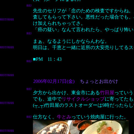
先生のセリフが「念のための検査ですからね。
査してもらって下さい。悪性だった場合でも、
け加えられちゃってさ。
「癌の疑い」なんて言われたら、やっぱり怖い
まぁ、なるようにしかならんわな。
明日は、千恵と一緒に近所の大安売りしてるス
■PM 11：43
2006年02月17日(金)
ちょっとお出かけ
夕方から出かけ、東金市にある
竹田屋
っていう
でも、途中で
リサイクルショップ
に寄ってたも
(┬_┬)竹田屋のラストオーダーは9時だったら
仕方なく、
牛とみ
っていう焼肉屋に行った。