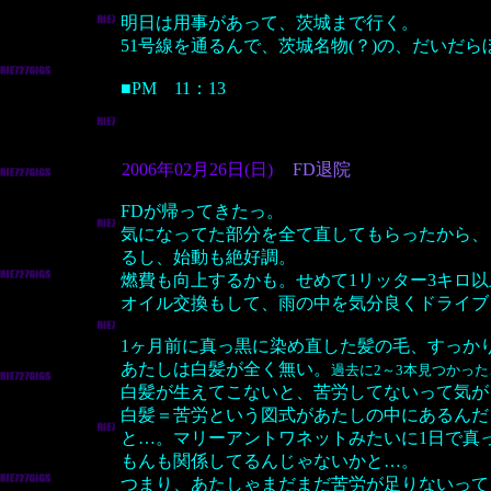
明日は用事があって、茨城まで行く。
51号線を通るんで、茨城名物(？)の、だいだ
■PM 11：13
2006年02月26日(日)
FD退院
FDが帰ってきたっ。
気になってた部分を全て直してもらったから、
るし、始動も絶好調。
燃費も向上するかも。せめて1リッター3キロ
オイル交換もして、雨の中を気分良くドライブ
1ヶ月前に真っ黒に染め直した髪の毛、すっか
あたしは白髪が全く無い。
過去に2～3本見つかっ
白髪が生えてこないと、苦労してないって気が
白髪＝苦労という図式があたしの中にあるんだ
と…。マリーアントワネットみたいに1日で真
もんも関係してるんじゃないかと…。
つまり、あたしゃまだまだ苦労が足りないって