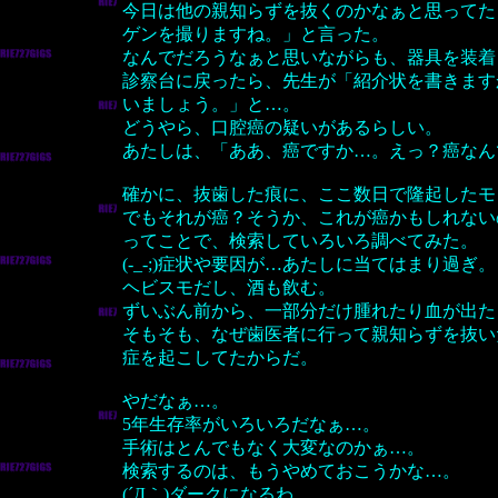
今日は他の親知らずを抜くのかなぁと思ってた
ゲンを撮りますね。」と言った。
なんでだろうなぁと思いながらも、器具を装着
診察台に戻ったら、先生が「紹介状を書きます
いましょう。」と…。
どうやら、口腔癌の疑いがあるらしい。
あたしは、「ああ、癌ですか…。えっ？癌なん
確かに、抜歯した痕に、ここ数日で隆起したモ
でもそれが癌？そうか、これが癌かもしれない
ってことで、検索していろいろ調べてみた。
(-_-;)症状や要因が…あたしに当てはまり過ぎ。
ヘビスモだし、酒も飲む。
ずいぶん前から、一部分だけ腫れたり血が出た
そもそも、なぜ歯医者に行って親知らずを抜い
症を起こしてたからだ。
やだなぁ…。
5年生存率がいろいろだなぁ…。
手術はとんでもなく大変なのかぁ…。
検索するのは、もうやめておこうかな…。
(´Д｀)ダークになるわ。