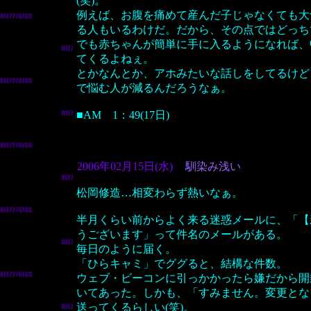
(笑)。
例えば、お腹を痛めて産んだ子じゃなくても大
る人もいるわけだ。だから、その点ではどっち
でも赤ちゃんが簡単に手に入るようになれば、
てくるよねぇ。
とかなんとか、アホみたいな話しをしてるけど
で悩む人が減るんだろうなぁ。
■AM 1：49(17日)
2006年02月15日(水)
馴染み浅い
松岡修造…相変わらず熱いなぁ。
半月くらい前からよく来る迷惑メールに、「【
うございます」って件名のメールがある。
毎日のように届く。
「ひらキャミ」でググると、結構な件数。
ウェブ・ビーコンに引っかかったら嫌だから開
いてあった。しかも、「すみません。変更とな
送ってくるらしい(笑)。