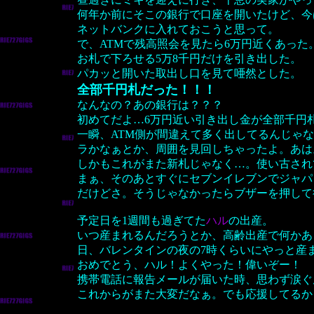
何年か前にそこの銀行で口座を開いたけど、今
ネットバンクに入れておこうと思って。
で、ATMで残高照会を見たら6万円近くあった
お札で下ろせる5万8千円だけを引き出した。
パカッと開いた取出し口を見て唖然とした。
全部千円札だった！！！
なんなの？あの銀行は？？？
初めてだよ…6万円近い引き出し金が全部千円札
一瞬、ATM側が間違えて多く出してるんじゃ
ラかなぁとか、周囲を見回しちゃったよ。あは
しかもこれがまた新札じゃなく…。使い古され
まぁ、そのあとすぐにセブンイレブンでジャパ
だけどさ。そうじゃなかったらブザーを押して
予定日を1週間も過ぎてた
ハル
の出産。
いつ産まれるんだろうとか、高齢出産で何かあ
日、バレンタインの夜の7時くらいにやっと産
おめでとう、ハル！よくやった！偉いぞー！
携帯電話に報告メールが届いた時、思わず涙ぐ
これからがまた大変だなぁ。でも応援してるか