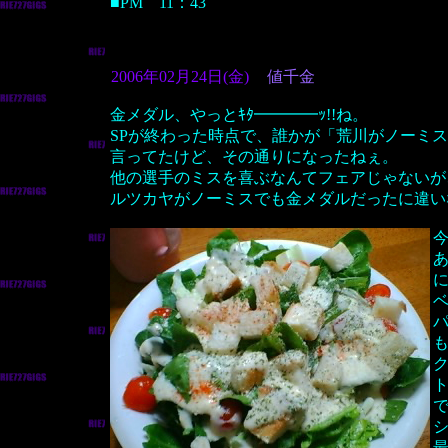
■PM 11：43
2006年02月24日(金)
値千金
金メダル、やっとｷﾀ━━━━ｯ!!ね。
SPが終わった時点で、誰かが「荒川がノーミ
言ってたけど、その通りになったねぇ。
他の選手のミスを喜ぶなんてフェアじゃないが
ルツカヤがノーミスでも金メダルだったに違い