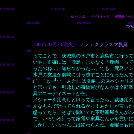
モバイル版
サイトトップ
保護猫ページ
72
2006年02月28日(火)
ナノテクプラズマ脱臭
ってことで、茨城県の水戸市と鹿島市に行って
いや、正確には「鹿島」じゃなく「鹿嶋」って
ったのね…。知らなかった…。でも、鹿島アン
水戸の友達が鹿嶋に引っ越すことになったんで
( ´－｀)y─┛~~ あたしは引越しのスペシャ
と言っても、引越しの荷物運びなんかは全部業
具のコーディネートが主。
メジャーを用意しとけって言ったら、裁縫用の
んなもんで計ってられるかっ！あたしが言った
怒ってたら、そばで聞いてた不動産屋さんが7
で、いろいろ計って家電や家具なんかを買いに
しかし、いっぺんには終わらんね。金曜日も行