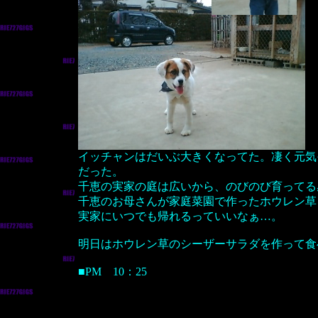
イッチャンはだいぶ大きくなってた。凄く元気
だった。
千恵の実家の庭は広いから、のびのび育ってる感
千恵のお母さんが家庭菜園で作ったホウレン草
実家にいつでも帰れるっていいなぁ…。
明日はホウレン草のシーザーサラダを作って食
■PM 10：25