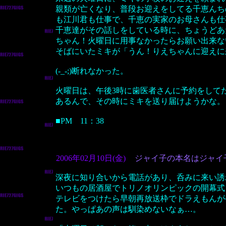
親類が亡くなり、普段お迎えをしてる千恵んち
も江川君も仕事で、千恵の実家のお母さんも仕
千恵達がその話しをしている時に、ちょうどあ
ちゃん！火曜日に用事なかったらお願い出来な
そばにいたミキが「うん！りえちゃんに迎えに
(-_-;)断れなかった。
火曜日は、午後3時に歯医者さんに予約をして
あるんで、その時にミキを送り届けようかな。
■PM 11：38
2006年02月10日(金)
ジャイ子の本名はジャイ
深夜に知り合いから電話があり、呑みに来い誘
いつもの居酒屋でトリノオリンピックの開幕式
テレビをつけたら早朝再放送枠でドラえもんが
た。やっぱあの声は馴染めないなぁ…。