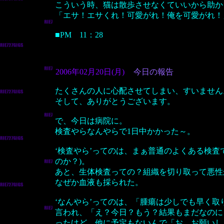
こういう時、猫は散歩させなくていいから助か
「エサ！エサくれ！可愛がれ！俺を可愛がれ！
■PM 11：28
2006年02月20日(月)
今日の報告
たくさんの人に心配させてしまい、すいません
そして、ありがとうございます。
で、今日は病院に。
検査やらなんやらで1日中かかった～。
‘検査やら’ってのは、まぁ普通のよくある検査で
のか？)。
あと、生体検査っての？組織を切り取って悪性
なぜか血液も採られた。
‘なんやら’ってのは、「腫瘍は少しでも早く
言われ、「え？今日？もう？結果もまだなのに
ったけど、他に予定もないんで「お、お願いし