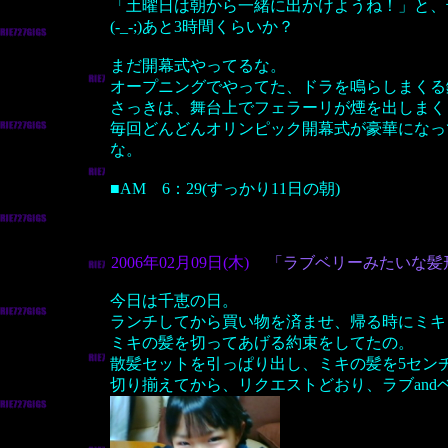
「土曜日は朝から一緒に出かけようね！」と、
(-_-;)あと3時間くらいか？
まだ開幕式やってるな。
オープニングでやってた、ドラを鳴らしまくる
さっきは、舞台上でフェラーリが煙を出しまく
毎回どんどんオリンピック開幕式が豪華になっ
な。
■AM 6：29(すっかり11日の朝)
2006年02月09日(木)
「ラブベリーみたいな髪
今日は千恵の日。
ランチしてから買い物を済ませ、帰る時にミキ
ミキの髪を切ってあげる約束をしてたの。
散髪セットを引っぱり出し、ミキの髪を5セン
切り揃えてから、リクエストどおり、ラブand