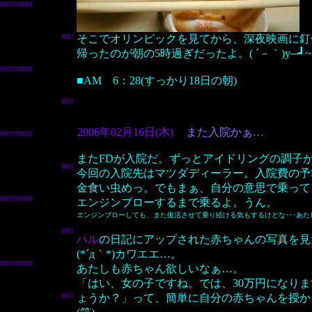
そこでオリンピックを見てから、深夜映画に釘
帰ったのが朝の5時過ぎだったよ。( ´－｀)y─┛
■AM 6：28(すっかり18日の朝)
2006年02月16日(木)
また入院かぁ…
またFDが入院だ。ずっとアイドリングの調子
今回の入院先はマツダディーラー。入院費の予算
金食い虫めっ。でもまぁ、自分の意思で乗って
エンジンブローするまで乗るよ。うん。
エンジンブローしても、また復活させて乗り続ける気もするけどな･･･あた
ハル
の日記にアップされた赤ちゃんの写真を見
(*´д｀*)カワエエ…。
あたしも赤ちゃん欲しいなぁ…。
「はい、女の子ですね。では、30万円になり
ょうか？」って、簡単に自分の赤ちゃんを授か