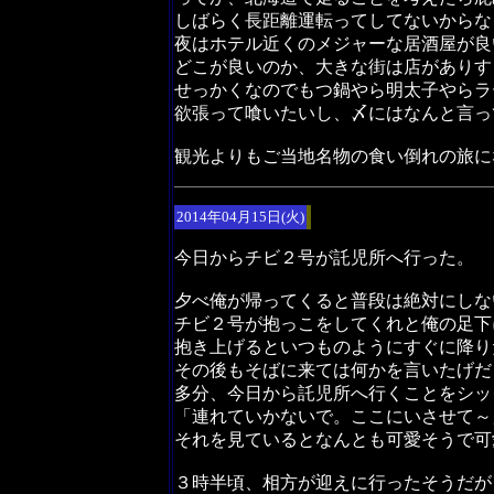
しばらく長距離運転ってしてないからな
夜はホテル近くのメジャーな居酒屋が良
どこが良いのか、大きな街は店がありす
せっかくなのでもつ鍋やら明太子やらラ
欲張って喰いたいし、〆にはなんと言っ
観光よりもご当地名物の食い倒れの旅に
2014年04月15日(火)
今日からチビ２号が託児所へ行った。
夕べ俺が帰ってくると普段は絶対にしな
チビ２号が抱っこをしてくれと俺の足下
抱き上げるといつものようにすぐに降り
その後もそばに来ては何かを言いたげだ
多分、今日から託児所へ行くことをシッ
「連れていかないで。ここにいさせて～
それを見ているとなんとも可愛そうで可
３時半頃、相方が迎えに行ったそうだが