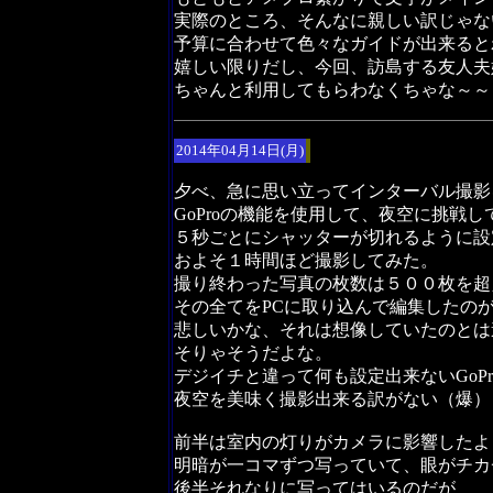
実際のところ、そんなに親しい訳じゃな
予算に合わせて色々なガイドが出来ると
嬉しい限りだし、今回、訪島する友人夫
ちゃんと利用してもらわなくちゃな～～
2014年04月14日(月)
夕べ、急に思い立ってインターバル撮影
GoProの機能を使用して、夜空に挑戦し
５秒ごとにシャッターが切れるように設
およそ１時間ほど撮影してみた。
撮り終わった写真の枚数は５００枚を超
その全てをPCに取り込んで編集したの
悲しいかな、それは想像していたのとは
そりゃそうだよな。
デジイチと違って何も設定出来ないGoPr
夜空を美味く撮影出来る訳がない（爆）
前半は室内の灯りがカメラに影響したよ
明暗が一コマずつ写っていて、眼がチカ
後半それなりに写ってはいるのだが