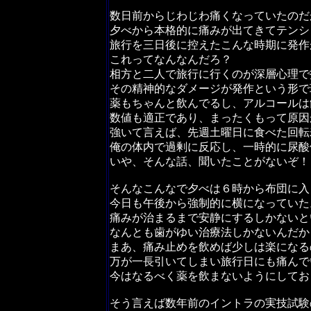
数日前からじわじわ痛くなっていたのだ
夕べから本格的に痛みが出てきてテンシ
旅行を三日後に控えたこんな時期に発作
これってなんなんだろ？
相方と二人で旅行に行くのが深層心理で
その精神的なダメージが発作という形で
薬もちゃんと飲んでるし、アルコールは
数値も適正であり、まったくもって原因
強いて言えば、先週土曜日に食べた回転
俺の体内で過剰に反応し、一時的に尿酸
いや、そんな話、聞いたことがないぞ！
そんなこんなで夕べは６時から布団に入
今日も午後から強制的に横になっていた
痛みが治まるまで安静にするしかないと
なんとも歯がゆい治療法しかないんだか
まあ、痛み止めを飲めば少しは楽になる
万が一長引いてしまい旅行日にも痛んで
今はなるべく薬を飲まないようにしてお
そう言えば数年前のイントラの実技試験