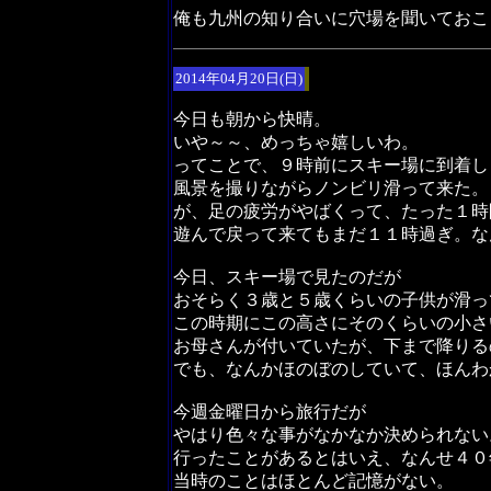
俺も九州の知り合いに穴場を聞いておこ
2014年04月20日(日)
今日も朝から快晴。
いや～～、めっちゃ嬉しいわ。
ってことで、９時前にスキー場に到着し
風景を撮りながらノンビリ滑って来た。
が、足の疲労がやばくって、たった１時
遊んで戻って来てもまだ１１時過ぎ。な
今日、スキー場で見たのだが
おそらく３歳と５歳くらいの子供が滑っ
この時期にこの高さにそのくらいの小さ
お母さんが付いていたが、下まで降りる
でも、なんかほのぼのしていて、ほんわ
今週金曜日から旅行だが
やはり色々な事がなかなか決められない
行ったことがあるとはいえ、なんせ４０
当時のことはほとんど記憶がない。