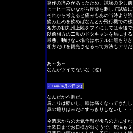
発作の痛みがあったため、試験の少し前
ヒーヒー言いながら座薬を刺して試験に
それから考えると痛みもあの当時より強
痛み止めを飲めばなんとか飛行機での移
相方の初九州上陸をフイにしては今後で
以前相方の二度のドタキャンを盾にする
最悪、動けない場合はホテルに籠もりき
相方だけを観光させるって方法もアリだ
あ～あ～
なんかツイてないな（泣）
2014年04月22日(火)
なんだか不調だ。
肩こりは酷いし、膝は痛くなってきたし
鼻の通りは未だにすっきりしないし・・
今週末からの天気予報が後ろの方にずれ
土曜日までお日様が出そうで、気温も２