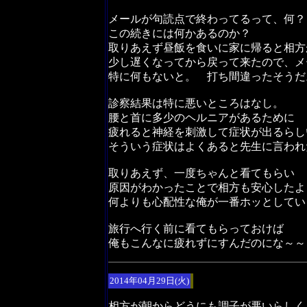
メールが句読点で終わってるって、何？
この続きには何かあるのか？
取りあえず昼飯を食いに家に帰ると相方
少し遅くなってから戻って来たので、メ
特に何もないと。 打ち間違ったそうだ
診察結果は特に悪いところはなし。
腰と首に多少のヘルニアがあるために
疲れると神経を刺激して症状が出るらし
そういう症状はよくあると先生に言われ
取りあえず、一度ちゃんと看てもらい
原因がわかったことで相方も安心したよ
何よりも心配性な俺が一番ホッとしてい
旅行へ行く前に看てもらっておけば
俺もこんなに疲れずにすんだのにな～～
2014年04月29日(火)
相方が朝からどうにも調子が悪いらしく