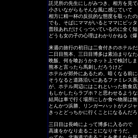
託児所の先生にしがみつき、相方を見て
小さいながらもそんな風に感じていて
相方に精一杯の反抗的な態度を取ったの
でも、そばにママがいるとママにピッタ
普段あれだけくっついているのに全く知
どうも女の子の心理はわかりかねる（爆
来週の旅行の初日は二食付きのホテルだ
二日目熊本、三日目博多は素泊まりなた
晩飯、何を喰おうかネット上で検討しま
熊本と言ったら馬刺しだろうけど
ホテルが郊外にあるため、暗くなる前に
そうなると道路沿いにあるファミレス系
が、ホテル周辺にはこれといった飲食店
もしかしたらラブホ？と思わせるような
結局は車で行く場所にしか食べ物屋は無
とんかつ浜勝、リンガーハットがメジャ
きっとどっちかに行くことになるんだろ
三日目は長崎によって博多に入るので
高速をかなり走ることになりそうだ。
ってか、北海道で走ることを考えたら屁