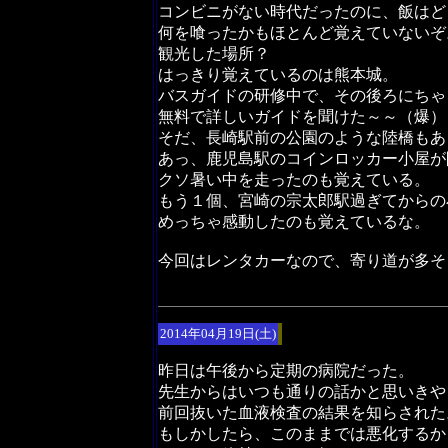
コンビニがない時代だったのに、飯はど
何を喰ったかもほとんど覚えていないぞ
観光した場所？
はっきり覚えているのは熊本城。
バスガイドの研修中で、その後ろにちゃ
無料で詳しいガイドを聞けた～～（爆）
そだ、長崎駅前の公園のような陸橋もあ
あっ、鹿児島駅のコインロッカー小屋が
クソ暑い中を走ったのも覚えている。
もう１個、宮崎の宗太郎駅過ぎてからの
めっちゃ感動したのも覚えているな。
今回はレンタカーなので、寄り道が多そ
2014年04月19日(土)
昨日は午後から定期の病院だった。
先生からはいつも通りの話かと思いきや
前回抜いた血液検査の結果を知らされた
もしかしたら、このままでは悪化するか