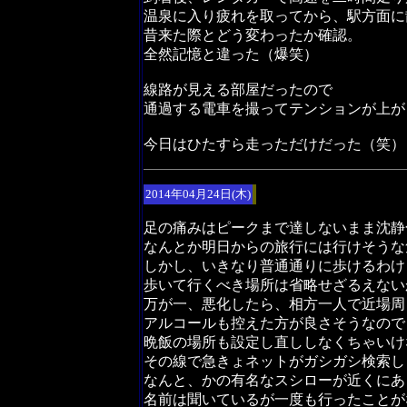
温泉に入り疲れを取ってから、駅方面に
昔来た際とどう変わったか確認。
全然記憶と違った（爆笑）
線路が見える部屋だったので
通過する電車を撮ってテンションが上が
今日はひたすら走っただけだった（笑）
2014年04月24日(木)
足の痛みはピークまで達しないまま沈静
なんとか明日からの旅行には行けそうな
しかし、いきなり普通通りに歩けるわけ
歩いて行くべき場所は省略せざるえない
万が一、悪化したら、相方一人で近場周
アルコールも控えた方が良さそうなので
晩飯の場所も設定し直ししなくちゃいけ
その線で急きょネットがガシガシ検索し
なんと、かの有名なスシローが近くにあ
名前は聞いているが一度も行ったことが