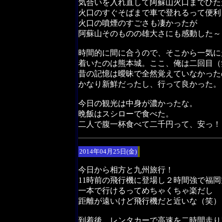
気合いを入れ直して阿蘇山火口までひた
火口のすぐそばまで車で登れるって便利
火口の噴煙のすごさも凄かったが
阿蘇山そのものの雄大さにも感動した～
時間的に間に合うので、そこから一気に
着いたのは熊本城。ここ、俺は二回目（
昔の記憶は曖昧で全然覚えていなかった
かなり新鮮だったし、行って良かった。
今日の観光は中身が濃かったな。
晩飯はスシローで食べた。
二人で腹一杯食べて二千円って、安っ！
2014年04月25日(金)
今日から相方と九州旅行！
11時前の飛行機に登場し２時間強で福
一本で行けるってめちゃくちゃ楽だし
距離が遠いけど飛行機だと近いな（笑）
到着後、レンタカーで高速を二時間走り