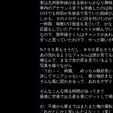
実は九州新幹線が走る前からかなり興味
車内のアナウンス音？を作曲したのは向
USTでも何回か生放送で見ていた経緯が
しかも、そのメロディに詩を付けたのが
一時期、毎晩UST放送を見ていて、か
応援もしていたアーティストが絡んでい
なので、新幹線さくらはチャンスがあれ
ずっと思っていたわけで、やっと願いが
N７００系もそうだし、８００系もそう
あの流れるようなフォルムは誰が見ても
俺なんて、まるで女の尻を見ているよう
写真を撮りながら
「うわ～～、綺麗。 めっちゃ格好良い
決してマニアじゃないし、乗り物好きな
そんな風に思わせるって、あれをデザイ
そんなこんな帰る時間が迫ってきて
最後に空港でお土産を更にゲットして帰
が、千歳から家まではまたまた俺の運転
これがとにかく長いんだよな～～（笑）