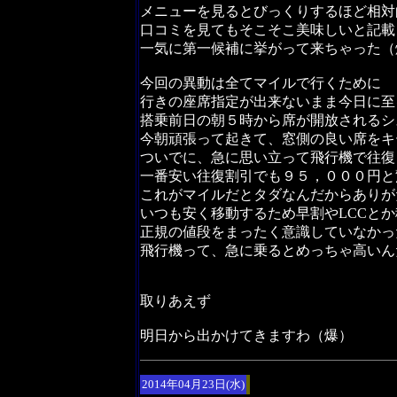
メニューを見るとびっくりするほど相対
口コミを見てもそこそこ美味しいと記載
一気に第一候補に挙がって来ちゃった（
今回の異動は全てマイルで行くために
行きの座席指定が出来ないまま今日に至
搭乗前日の朝５時から席が開放されるシ
今朝頑張って起きて、窓側の良い席をキ
ついでに、急に思い立って飛行機で往復
一番安い往復割引でも９５，０００円と
これがマイルだとタダなんだからありが
いつも安く移動するため早割やLCCと
正規の値段をまったく意識していなかっ
飛行機って、急に乗るとめっちゃ高いん
取りあえず
明日から出かけてきますわ（爆）
2014年04月23日(水)