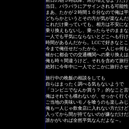
前日の朝５時以降、席が増えるようだけ
当日、バラバラにアサインされる可能性
まあ、たかが２時間１０分なので俺は平
どちらかというとその方が気が楽なんだ
これだけ乗っていても、相方は不安にな
乗り換えもないし、乗ったらそのままな
一人でも平気にならないとどこへも行け
時間があるんだから。LCCで好きなと
今まで俺任せだったから、一人じゃ何も
確かに都会での交通機関への乗り換えは
俺も時々間違うけど、それを含めて旅行
絶対に今年中に一人でどこかに旅行させ
旅行中の晩飯の相談をしても
自らはまったく調べる気もないようで
「コンビニでなんか買う？」的なこと言
俺はそれでも構わないが、せっかく行く
ご当地の美味いモノを喰うのも楽しみじ
俺も一人じゃ飲食店に入れない方だけど
入ってから間が持てないのが嫌なだけだ
誰かがいれば全然平気なんだよな～。