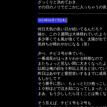
ざっくりと決めておき、
その日のノリでどこかに入っちゃうの良
2014年04月17日(木)
何日天気の良い日が続いてるんだろ？
確か、この２週間は大体晴れていたよう
多少寒くても風が強くても、太陽が出て
気持ちが晴れやかになる（笑）
夕べ、チビ３号が来ていた。
一番成長がはっきりわかる時期なので
またちょっと見ない間に大きくなったよ
以前は俺の顔を５秒以上見ると泣いてい
昨日はあやすと愛想笑いするまでに成長
もしかして？
そう勝手に思い、ちょっとだけ抱っこし
１０秒ほどで泣き顔になってしまった（
まあ、もう少ししたら泣くことは無くな
そう言えば、チビ１号も２号も