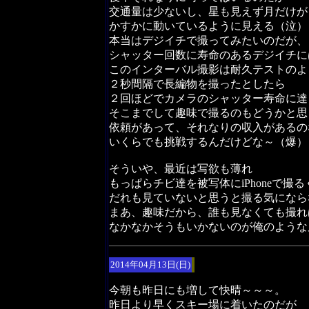
交通量は少ないし、星も見えず月だけが
かすかに動いているように見える（泣）
本当はデジイチで撮ってみたいのだが、
シャッター回数に寿命のあるデジイチに
このインターバル撮影は耐久テストのよ
２秒間隔で長編物を撮ったとしたら
２回ほどでカメラのシャッター寿命に達
そこまでして趣味で撮るのもどうかと思
依頼があって、それなりの収入があるの
いくらでも挑戦するんだけどな～（爆）
そういや、最近は写欲も薄れ
もっぱらチビ達を被写体にiPhoneで撮
だれも見ていないと思うと撮る気になら
まあ、趣味だから、誰も見なくても撮れ
なかなかそうもいかないのが俺のような
2014年04月13日(日)
今朝も昨日にも増して快晴～～～。
昨日より早くスキー場に着いたのだが