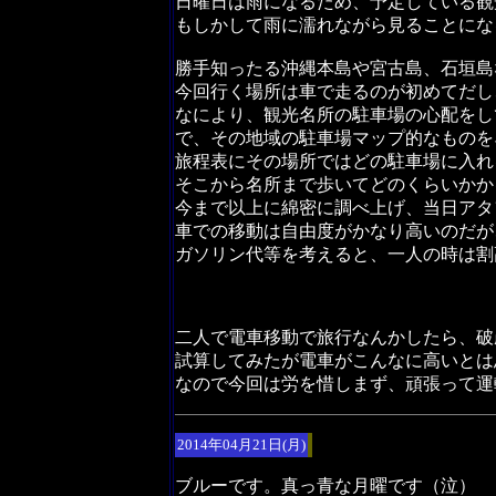
日曜日は雨になるため、予定している観
もしかして雨に濡れながら見ることにな
勝手知ったる沖縄本島や宮古島、石垣島
今回行く場所は車で走るのが初めてだし
なにより、観光名所の駐車場の心配をし
で、その地域の駐車場マップ的なものを
旅程表にその場所ではどの駐車場に入れ
そこから名所まで歩いてどのくらいかか
今まで以上に綿密に調べ上げ、当日アタ
車での移動は自由度がかなり高いのだが
ガソリン代等を考えると、一人の時は割
二人で電車移動で旅行なんかしたら、破
試算してみたが電車がこんなに高いとは
なので今回は労を惜しまず、頑張って運
2014年04月21日(月)
ブルーです。真っ青な月曜です（泣）