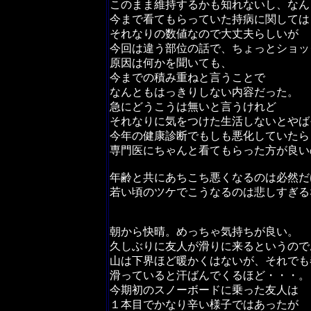
このまま維持するかも知れないし、なん
今まで看てもらっていた持病に関しては
それなりの数値なので大丈夫らしいが
今回は違う部位の話で、ちょっとショッ
原因は何かを聞いても、
今までの積み重ねと言うことで
なんともはっきりしない内容だった。
急にどうこうは無いと言うけれど
それなりに気をつけた生活しないとやば
今年の健康診断でもしも悪化していたら
専門医にちゃんと看てもらった方が良い
年齢と共にあちこち悪くなるのは必然だ
若い頃のツケでこうなるのは悲しすぎる
朝から快晴。めっちゃ気持ちが良い。
久しぶりに友人が滑りに来るというので
山は下界ほど暖かくはないが、それでも
滑っていると汗ばんでくるほど・・・。
今期初のスノーボードに乗った友人は
１本目でかなり辛い様子ではあったが