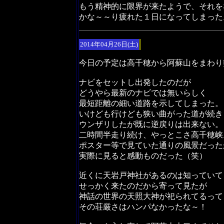
もう精神的に限界が来たようで、それを
かな～～り疲れた１日になってしまった
2014年04月26日(土)
今日の予定は高千穂から阿蘇山をまわり
ナビをセットし出発したのだが
どうやら最新のナビでは無いらしく
最短距離の細い道路を示してしまった。
いけども行けども狭い曲がった道が続き
ウンザリしたが既に逆戻りは出来ない。
二時間半走り続け、やっとこさ高千穂峡
ポスター等で見ていた通りの風景だった
実際に見ると感動ものだった（笑）
近くに天岩戸神社があるのは知っていて
せっかく来たのだから寄って見たが
神話の世界の天照大神が祀られてるって
その荘厳さはハンパなかったな～！