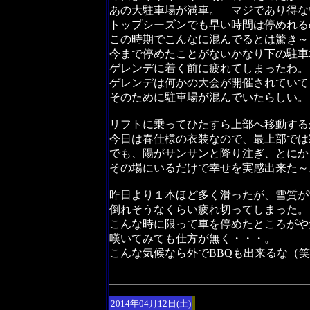
あの大駐車場が満車。 マジであり得な
トップシーズンでも早い時間は停めれる
この時期でこんなに混んでるとは驚き～
今まで停めたことがないかなり下の駐車
ゲレンデに着く前に疲れてしまったわ。
ゲレンデは何かの大会が開催されていて
そのために駐車場が混んでいたらしい。
リフトに乗ってひたすら上部へ移動する
今日は春仕様の衣装なので、最上部では
でも、陽がサンサンと降り注ぎ、とにか
その場にいるだけで幸せを実感出来た～
昨日より１本ほど多く滑ったが、雪質が
倒れそうなくらい疲れ切ってしまった。
こんな時に限って車を停めたところがや
嘆いてみても仕方が無く・・・。
こんな気候なら外でBBQも出来るな（
2014年04月12日(土)