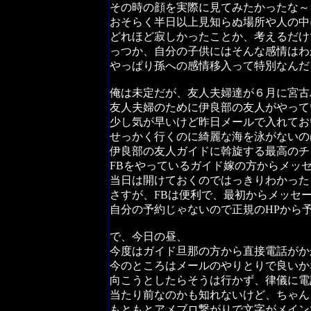
その時の顔を実際に見てみたかったな～
おそらく半日以上見知らぬ場所や人の中
どれほど寂しかったことか、考えるだけ
っつか、自分の子供にはそんな感情はわ
やっぱり孫への感情移入って特別なんだ
俺は未定だが、友人夫婦達が６月に宮古
友人夫婦のために伊良部の友人がやって
少し気が早いけど昨日メールで入れてお
せっかく行くのに綺麗な海を泳がないの
伊良部の友人ガイドに斡旋する最高のチ
FBをやっているガイド嫁の方からメッ
当日は開けておくのではっきりわかった
さすが、FBは便利で、最初からメッセ
自分の予約じゃないので正規のHPから
で、今日の昼、
今度はガイド旦那の方から直接電話がか
今のところはメールのやりとりで良いか
向こうとしたらそうは行かず、律儀に電
当たり前なのかも知れないけど、ちゃん
もともとアメブロ繋がりで文字がメイン