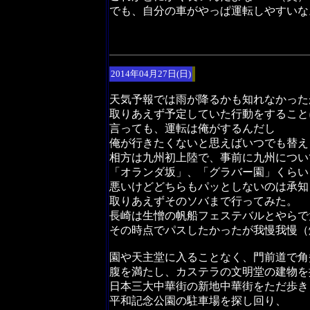
でも、自分の車がやっぱ運転しやすいな
2014年04月27日(日)
天気予報では雨が降るかも知れなかった
取りあえず予定していた行動をすること
言っても、運転は俺がするんだし
俺が行きたくないと思えばいつでも替え
相方は九州初上陸で、事前に九州につい
「オランダ坂」、「グラバー園」くらい
悪いけどどちらもパッとしないのは承知
取りあえずそのソバまで行ってみた。
長崎は生憎の帆船フェステバルとやらで
その時点でパスしたかったが我慢我慢（
園や天主堂に入ることなく、門前道で角
腹を満たし、カステラの文明堂の建物を
日本三大中華街の新地中華街をただ歩き
平和記念公園の駐車場を探し回り、