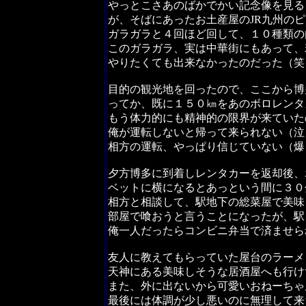
やっとこさあのばかでかい記念像を見る
が、そばにあったお土産屋のJR九州の
ガラガラと４回ほど回して、１０種類の
このガラガラ、実は中華街にもあって、
やりたくても出来なかったのだった（笑
目的の観光地を回ったので、ここから博
ってか、既に１５０㎞をあのボロレンタ
もう体力的にも精神的の限界が来ていた
俺が運転しないと帰って来られない（泣
相方の運転、やっぱり信じていない（爆
夕方博多に到着しレンタカーを返却後、
ベットに横になるとあっという間に３０
相方と相談して、駅地下の総菜屋で美味
部屋で喰おうと言うことになったが、駅
俺一人だったらコンビニ弁当で済ませら
友人に教えてもらっていた屋台のラーメ
天神にある美味しそうな居酒屋へも行け
また、外に出ないから可愛いおねーちゃ
最後には体調が少し悪いのに無理して来