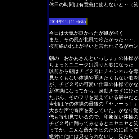
休日の時間は有意義に使わないと～（笑
2014年04月11日(金)
今日は天気が良かったが風が強く
また、その風が北風で冷たかった～～。
桜前線の北上が早いと言われてるがホン
朝の「おかあさんといっしょ」の体操が
ちょっとユニークは踊りと歌になった。
以前から朝はチビ２号にチャンネルを奪
見たくもない体操や聞きたくもない歌を
が、チビ２号の可愛い仕草の体操でかな
新体操になってから、身動きせずにひた
たぶん、そのフリを覚えている最中だと
今朝はその体操の最後の「ヤァーっ！」
大きな声で奇声を発していた。かなり覚
俺も毎朝見ているので、印象深い体操の
チビ２号に踊ってみせるとニヤニヤと笑
ってか、こんな爺がチビのために踊って
絶対に他には見せられないし、見た