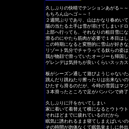
久しぶりの快晴でテンションあがる～～
もちろん山へゴ～～！
２週間ぶりであり、山はかなり春めいて
陽の当たる土手は雪が溶けてしまいドロ
上部へ行っても、それなりの粗目雪にな
滑るのにやたら筋肉が必要で１本目はし
この時期になると変態的に雪山が好きな
リゾート気分でチャラってる奴らの姿は
我が物顔で滑っていたオージーも帰国し
ゲレンデは気持ちが良いくらいスッカス
板がシーズン通して遊びようじゃないた
跳んだり跳ねたり擦ったりは出来ないの
ひたすら滑るのだが、今時の雪質はマジ
３本滑ったところで足がパンパンで終了
久しぶりに汗をかいてしまい
家に着いて着替えて横になるとウトウト
それほどまでに疲れているのだから
眠気に誘われるまま寝てしまえばいいの
その時間が勿体なくて眠気覚ましに外出