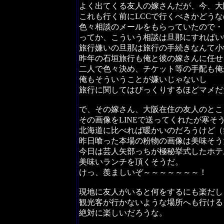
よく出てくる友人の嫁さんだが、今、大
これも行く前にLCCで行くべきかどう
色々相談のメールをもらっていたので・
ってか、こういう相談は旦那にすればい
旅行嫌いの旦那は旅行の手続きなんて小
昨年の石垣旅行も俺と彼の嫁さんに任せ
二人で色々決め、チケット等の手配も俺
俺もそういうことが嫌いじゃないし
旅行に関してはびっくりするほどマメだ
で、その嫁さん、大阪在住の友人のとこ
その画像をLINEで送ってくれたが寒そ
北海道に比べれば暖かいのだろうけど（
昨日喰った本場の粉物の画像は美味そう
今日は芸人矢部っちが極秘挙式したホテ
美味いランチを頂くそうだ。
けっ、羨ましいぞ～～～～～～～！
現地に友人がいると何をするにも楽だし
観光客が行かないような場所へも行ける
絶対に楽しいだろうな。