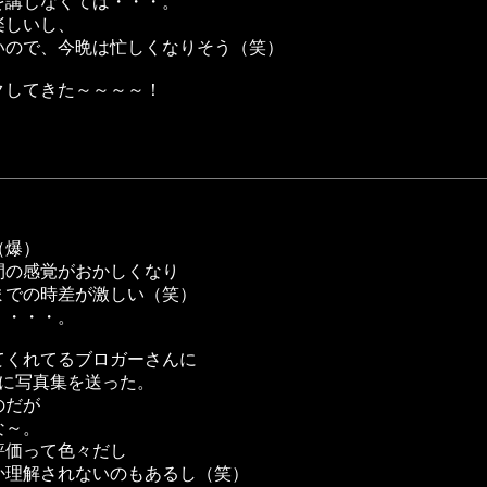
を講じなくては・・・。
楽しいし、
いので、今晩は忙しくなりそう（笑）
クしてきた～～～～！
（爆）
間の感覚がおかしくなり
までの時差が激しい（笑）
・・・・。
てくれてるブロガーさんに
緒に写真集を送った。
のだが
な～。
評価って色々だし
か理解されないのもあるし（笑）