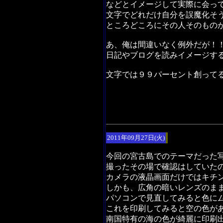
などとイメージして実際に会っ
文字でどれだけ自分を誤魔化そ
ところどころにその人そのもの
あ、俺は間違いなく例外だが！
日記やブログを読みイメージす
文字では９９パーセント創って
2011年09月27日(火)
今回の宮古島でのテーマだった
撮ったその場で確認はしていた
カメラの液晶画面だけではキチ
しかも、広角の暗いレンズのま
パソコンで見直してみると色に
これを印刷してみると空の色が
南国特有の海の色が綺麗に印刷