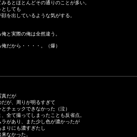
てみるとほとんどその通りのことが多い。
うとしても
が顔を出しているような気がする。
！
る俺と実際の俺は全然違う。
る俺だから・・・・。（爆）
写真だが
のだが、周りが明るすぎて
ンとチェックできなかった（泣）
ま、全て撮ってしまったことも反省点。
ムラがあり、また少し色が濃かったが
あまりにも濃すぎたし
出来なかった。