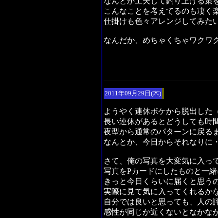
なんとか工夫して釣り上げる策
こんなことを考えてるのも凄く
仕掛けも色々アレンジしてみた
なんだか、めちゃくちゃワクワ
2011年09月29日(木)
ようやく連休ボケから脱出した
長い連休があるとどうしても時
夜型から通常のパターンに戻る
なんとか、今日からそれなりに
さて、俺の写真を大変気に入っ
写真をPカードにしたものと一
きっと今日くらいに届くと思う
実際に見て気に入ってくれるか
自分では良いと思っても、人の
感性が同じか近くないとなかな