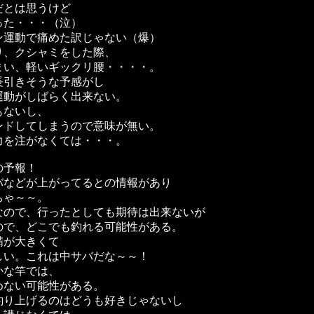
だとは思うけど
った・・・（泣）
ン運動で痛めた訳じゃない（爆）
り、クシャミをした際、
まい、軽いギックリ腰・・・・。
長引きそうな予感がし
運動がしばらく出来ない。
もないし、
ンドしてしまうので意味が無い。
力を注がなくては・・・。
の予報！
バなどが上がってるとの情報があり
ちゃ～～。
なので、行ったとしても期待は出来ないが
ので、どこでも釣れる可能性がある。
鯖が大きくて
しい。これは中サバだな～～！
かな竿では、
めない可能性がある。
釣り上げるのはどうも好きじゃないし