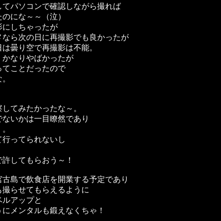
してパソコンで確認しながら撮れば
たのにな～～（泣）
影にしちゃったが
メなら次の日に再撮影でも良かったが
日は曇り空で再撮影は不能。
、かなりやばかったが
ってことだったので
な。
察してみたかったな～。
でないかは一目瞭然であり
・。
て行ってられないし
で許してもらおう～！
宮古島で飲食店を開業する予定であり
も撮らせてもらえるように
ベルアップと
うにメンタルも鍛えなくちゃ！