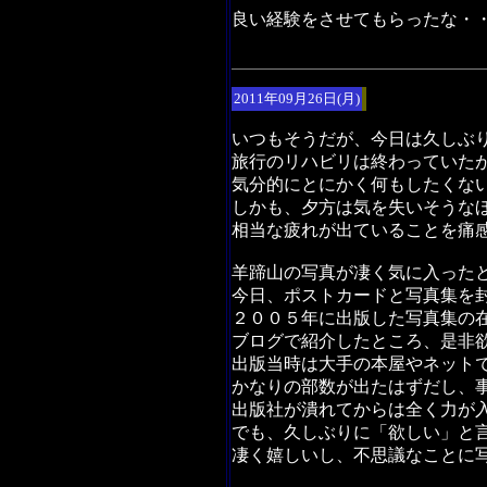
良い経験をさせてもらったな・
2011年09月26日(月)
いつもそうだが、今日は久しぶ
旅行のリハビリは終わっていた
気分的にとにかく何もしたくな
しかも、夕方は気を失いそうな
相当な疲れが出ていることを痛
羊蹄山の写真が凄く気に入った
今日、ポストカードと写真集を
２００５年に出版した写真集の
ブログで紹介したところ、是非
出版当時は大手の本屋やネット
かなりの部数が出たはずだし、
出版社が潰れてからは全く力が
でも、久しぶりに「欲しい」と
凄く嬉しいし、不思議なことに