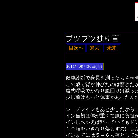
ブツブツ独り言
目次へ
過去
未来
2011年09月30日(金)
健康診断で身長を測ったら４㎜
この歳で背が伸びたのは驚きだ
腹式呼吸でかなり腹回りは減っ
少し前はもっと体重があったんだ
シーズンインもあと少しだから
イン当初は体が重くて膝に負担
インしちゃえば黙っていてもド
１０㎏をいきなり落とすのはし
インまでには５～６㎏落として