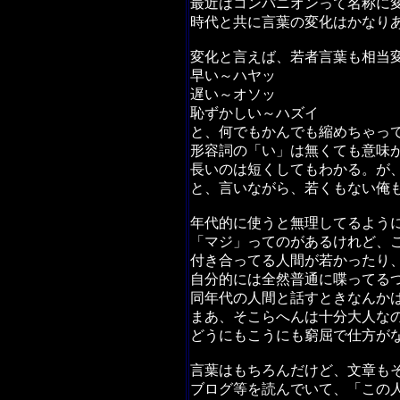
最近はコンパニオンって名称に
時代と共に言葉の変化はかなり
変化と言えば、若者言葉も相当
早い～ハヤッ
遅い～オソッ
恥ずかしい～ハズイ
と、何でもかんでも縮めちゃっ
形容詞の「い」は無くても意味
長いのは短くしてもわかる。が
と、言いながら、若くもない俺
年代的に使うと無理してるよう
「マジ」ってのがあるけれど、
付き合ってる人間が若かったり
自分的には全然普通に喋ってる
同年代の人間と話すときなんか
まあ、そこらへんは十分大人な
どうにもこうにも窮屈で仕方が
言葉はもちろんだけど、文章も
ブログ等を読んでいて、「この