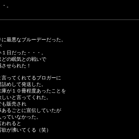
・・。
りに最悪なブルーデーだった。
が
い１日だった・・・。
ほどの眠気との戦いで
感させられた！
と言ってくれてるブロガーに
封詰めして発送した。
在庫が１０冊程度あったことを
欲しいと言ってくれた。
でも販売され
事あるごとに宣伝していたが
入っていなかった。
言われると
写欲が沸いてくる（笑）