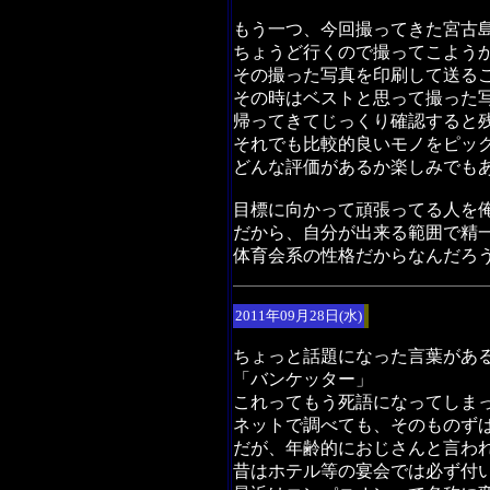
もう一つ、今回撮ってきた宮古
ちょうど行くので撮ってこよう
その撮った写真を印刷して送る
その時はベストと思って撮った
帰ってきてじっくり確認すると
それでも比較的良いモノをピッ
どんな評価があるか楽しみでも
目標に向かって頑張ってる人を
だから、自分が出来る範囲で精
体育会系の性格だからなんだろ
2011年09月28日(水)
ちょっと話題になった言葉があ
「バンケッター」
これってもう死語になってしま
ネットで調べても、そのものず
だが、年齢的におじさんと言わ
昔はホテル等の宴会では必ず付