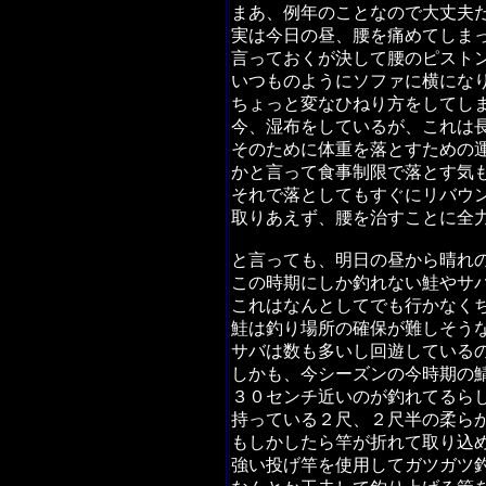
まあ、例年のことなので大丈夫
実は今日の昼、腰を痛めてしま
言っておくが決して腰のピスト
いつものようにソファに横にな
ちょっと変なひねり方をしてし
今、湿布をしているが、これは
そのために体重を落とすための
かと言って食事制限で落とす気
それで落としてもすぐにリバウ
取りあえず、腰を治すことに全
と言っても、明日の昼から晴れ
この時期にしか釣れない鮭やサ
これはなんとしてでも行かなく
鮭は釣り場所の確保が難しそう
サバは数も多いし回遊している
しかも、今シーズンの今時期の
３０センチ近いのが釣れてるら
持っている２尺、２尺半の柔ら
もしかしたら竿が折れて取り込
強い投げ竿を使用してガツガツ