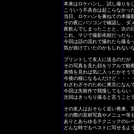
本来はロケハンし、試し撮りを
こういう不具合は起こらなかっ
当日、ロケハンを兼ねての本撮
その夜にパソコンで確認し、ダ
夜飲んでしまったことと、次の
これ、マジで撮影依頼だったら
今回は話の流れで撮れたら撮る
気が抜けていたのかもしれない
プリントして友人に送るのだが
その写真を見た顔をリアルで観
表情を見れば気に入ったかそう
今後の糧になるんだけど・・・
わざわざそのために東京になん
今回は失敗作で我慢してもらい
次回はきっちり撮ると言うこと
その友人はおそらく近い将来、
その際の宣材写真やメニュー等
ありとあらゆるテクニックのレ
どんな時でもベストに写せるよ