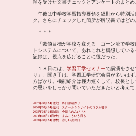
頼を受けた文書チェックとアンケートのまとめ
午後は中学校学習指導要領を総則から特別活
ク。さらにチェックした箇所が解説書ではどの
＊＊＊
「数値目標が学校を変える ゴーン流で学校
トシステムについて、あれこれと構想している
記録は、視点を広げることに役だった。
１８日には、
学習工学セミナー
で講演をさせ
り」。聞き手は、学習工学研究会員が多いはず
方ばかり。機能紹介は極力短くして、校長とし
の思いをしっかり聞いていただきたいと考えて
2007年08月14日(火) 終日原稿作り
2006年08月14日(月) スクール５５サイトのコラム書き
2005年08月14日(日) 今日ものんびりと
2004年08月14日(土) まあこういう日も
2003年08月14日(木) 涼しい夏の日