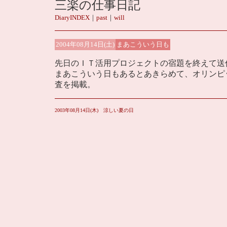
三楽の仕事日記
DiaryINDEX
｜
past
｜
will
2004年08月14日(土)
まあこういう日も
先日のＩＴ活用プロジェクトの宿題を終えて送
まあこういう日もあるとあきらめて、オリンピ
査を掲載。
2003年08月14日(木) 涼しい夏の日