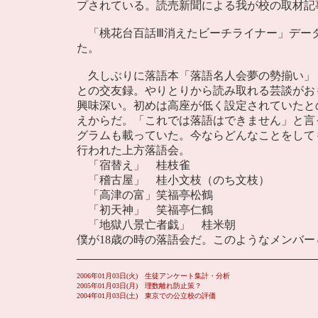
プされている。読売新聞による我が校の取材記
「桃花台百話Ⅲ消えたビーチライナー」デー
た。
久しぶりに落語本「落語名人会夢の勢揃い」
との交友録。やりとりから読み取れる芸談がお
興味深い。初めは高座が低く設定されていたと
えからだ。「これでは落語はできません」と言
グラムも載っていた。今ならどんなことをしても
行われた上方落語会。
「宿替え」 桂枝雀
「稽古屋」 桂小文枝（のち文枝）
「高津の富」笑福亭松鶴
「初天神」 笑福亭仁鶴
「地獄八景亡者戯」 桂米朝
僕が18歳の時の落語会だ。このようなメンバ
2006年01月03日(火) 生徒アンケート集計・分析
2005年01月03日(月) 理数離れ防止策？
2004年01月03日(土) 東京での公立校の評価