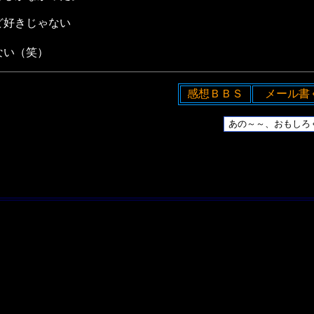
ど好きじゃない
ない（笑）
感想ＢＢＳ
メール書