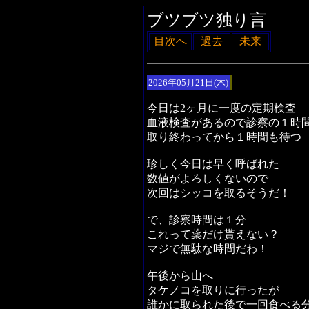
ブツブツ独り言
目次へ
過去
未来
2026年05月21日(木)
今日は2ヶ月に一度の定期検査
血液検査があるので診察の１時
取り終わってから１時間も待つ
珍しく今日は早く呼ばれた
数値がよろしくないので
次回はシッコを取るそうだ！
で、診察時間は１分
これって薬だけ貰えない？
マジで無駄な時間だわ！
午後から山へ
タケノコを取りに行ったが
誰かに取られた後で一回食べる