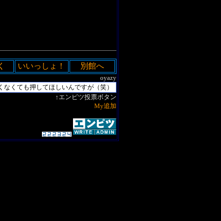
く
いいっしょ！
別館へ
oyazy
↑エンピツ投票ボタン
My追加