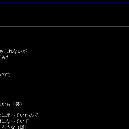
く
もしれないが
てみた
るので
のかも（笑）
上に座っていたので
爺になっていて
だろうな（爆）