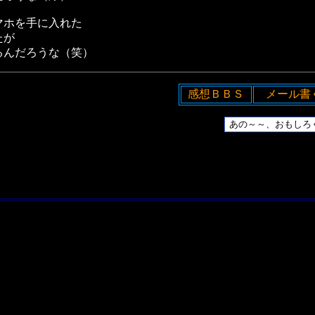
マホを手に入れた
たが
るんだろうな（笑）
感想ＢＢＳ
メール書