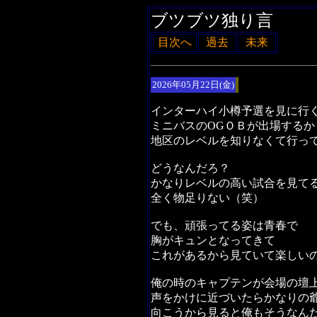
ブツブツ独り言
目次へ
過去
未来
2026年05月22日(金)
インターハイ小樽予選を見に行
ミニバスのOGＯＢが出場するか
地区のレベルを知りなくて行っ
どうなんだろ？
かなりレベルの高い試合を見て
全く物足りない（笑）
でも、頑張ってる姿は青春で
胸がキュンとなってきて
これがあるから見ていて楽しい
俺の時のキャプテンが会場の壇
声をかけに近づいたらかなりの
向こうから見ると俺もそうなん