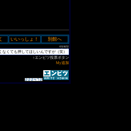
く
いいっしょ！
別館へ
oyazy
↑エンピツ投票ボタン
My追加