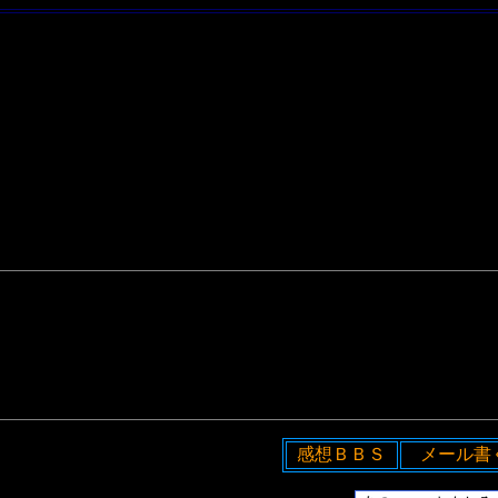
感想ＢＢＳ
メール書