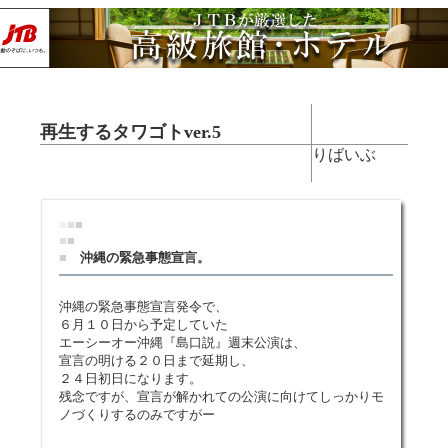
再生するタワゴトver.5
りばいぶ
■
■
■
■
■
■
沖縄の緊急事態宣言。
沖縄の緊急事態宣言発令で、
６月１０日から予定していた
エーシーオー沖縄『島口説』週末公演は、
宣言の明ける２０日まで延期し、
２４日初日になります。
残念ですが、宣言が解かれての公演に向けてしっかりモ
ノづくりするのみですがー