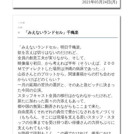
2021年05月24日(月)
■
■
■
■
■
■
「みえないランドセル」千穐楽
「みえないランドセル」明日千穐楽。
欲を言えば切りはないのだけれど、
全員の創意工夫が実りながら、そして、
映像撮り初日、から考えれば半年（そういえば、ＺＯＯ
Ｍでディレクトした場所は沖縄の病床であった…）
山谷さんとのプロットから、関連書籍からの打ち合わせ
からいけばどのくらい？
一月の延期の苦渋の選択と、そのあと急ピッチに決まっ
た今回の公演。
スタッフキャスト全員の移行はかなわなかったけれど、
新たに加わった面々の力添えもあって、
都や国の無策に翻弄されながらもここまで来た。
自由度高くそれぞれの責任で豊かになされるモノづくり
（もちろん、そこには現場を支える若いスタッフ・スタ
ッフの仕事までを受け持つ若い俳優さんの力持ちぶりに
支えられてもいる）
お陰様で評判もよく、この禍でなければ、後半にかけ、