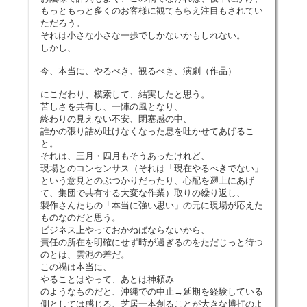
もっともっと多くのお客様に観てもらえ注目もされてい
ただろう。
それは小さな小さな一歩でしかないかもしれない。
しかし、
今、本当に、やるべき、観るべき、演劇（作品）
にこだわり、模索して、結実したと思う。
苦しさを共有し、一陣の風となり、
終わりの見えない不安、閉塞感の中、
誰かの張り詰め吐けなくなった息を吐かせてあげるこ
と。
それは、三月・四月もそうあったけれど、
現場とのコンセンサス（それは「現在やるべきでない」
という意見とのぶつかりだったり、心配を遡上にあげ
て、集団で共有する大変な作業）取りの繰り返し、
製作さんたちの「本当に強い思い」の元に現場が応えた
ものなのだと思う。
ビジネス上やっておかねばならないから、
責任の所在を明確にせず時が過ぎるのをただじっと待つ
のとは、雲泥の差だ。
この禍は本当に、
やることはやって、あとは神頼み
のようなものだと、沖縄での中止→延期を経験している
側としては感じる、芝居一本創ることが大きな博打のよ