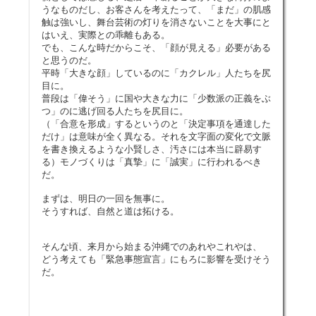
うなものだし、お客さんを考えたって、「まだ」の肌感
触は強いし、舞台芸術の灯りを消さないことを大事にと
はいえ、実際との乖離もある。
でも、こんな時だからこそ、「顔が見える」必要がある
と思うのだ。
平時「大きな顔」しているのに「カクレル」人たちを尻
目に。
普段は「偉そう」に国や大きな力に「少数派の正義をぶ
つ」のに逃げ回る人たちを尻目に。
（「合意を形成」するというのと「決定事項を通達した
だけ」は意味が全く異なる。それを文字面の変化で文脈
を書き換えるような小賢しさ、汚さには本当に辟易す
る）モノづくりは「真摯」に「誠実」に行われるべき
だ。
まずは、明日の一回を無事に。
そうすれば、自然と道は拓ける。
そんな頃、来月から始まる沖縄でのあれやこれやは、
どう考えても「緊急事態宣言」にもろに影響を受けそう
だ。