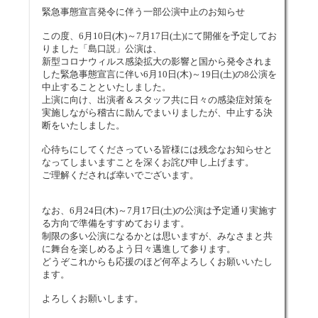
緊急事態宣言発令に伴う一部公演中止のお知らせ
この度、6月10日(木)～7月17日(土)にて開催を予定してお
りました「島口説」公演は、
新型コロナウィルス感染拡大の影響と国から発令されま
した緊急事態宣言に伴い6月10日(木)～19日(土)の8公演を
中止することといたしました。
上演に向け、出演者＆スタッフ共に日々の感染症対策を
実施しながら稽古に励んでまいりましたが、中止する決
断をいたしました。
心待ちにしてくださっている皆様には残念なお知らせと
なってしまいますことを深くお詫び申し上げます。
ご理解くだされば幸いでございます。
なお、6月24日(木)～7月17日(土)の公演は予定通り実施す
る方向で準備をすすめております。
制限の多い公演になるかとは思いますが、みなさまと共
に舞台を楽しめるよう日々邁進して参ります。
どうぞこれからも応援のほど何卒よろしくお願いいたし
ます。
よろしくお願いします。