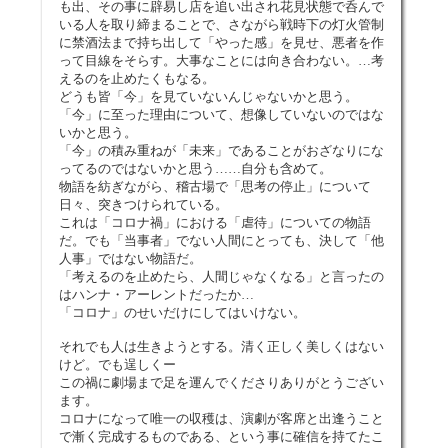
も出、その事に辟易し店を追い出され花見状態で呑んで
いる人を取り締まることで、さながら戦時下の灯火管制
に禁酒法まで持ち出して「やった感」を見せ、悪者を作
って目線をそらす。大事なことには向き合わない。…考
えるのを止めたくもなる。
どうも皆「今」を見ていないんじゃないかと思う。
「今」に至った理由について、想像していないのではな
いかと思う。
「今」の積み重ねが「未来」であることがおざなりにな
ってるのではないかと思う……自分も含めて。
物語を紡ぎながら、稽古場で「思考の停止」について
日々、突きつけられている。
これは「コロナ禍」における「虐待」についての物語
だ。でも「当事者」でない人間にとっても、決して「他
人事」ではない物語だ。
「考えるのを止めたら、人間じゃなくなる」と言ったの
はハンナ・アーレントだったか…
「コロナ」のせいだけにしてはいけない。
それでも人は生きようとする。清く正しく美しくはない
けど。でも逞しくー
この禍に劇場まで足を運んでくださりありがとうござい
ます。
コロナになって唯一の収穫は、演劇が客席と出逢うこと
で漸く完成するものである、という事に確信を持てたこ