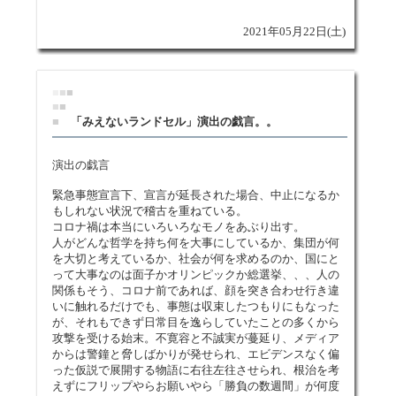
2021年05月22日(土)
■
■
■
■
■
■
「みえないランドセル」演出の戯言。。
演出の戯言
緊急事態宣言下、宣言が延長された場合、中止になるか
もしれない状況で稽古を重ねている。
コロナ禍は本当にいろいろなモノをあぶり出す。
人がどんな哲学を持ち何を大事にしているか、集団が何
を大切と考えているか、社会が何を求めるのか、国にと
って大事なのは面子かオリンピックか総選挙、、、人の
関係もそう、コロナ前であれば、顔を突き合わせ行き違
いに触れるだけでも、事態は収束したつもりにもなった
が、それもできず日常目を逸らしていたことの多くから
攻撃を受ける始末。不寛容と不誠実が蔓延り、メディア
からは警鐘と脅しばかりが発せられ、エビデンスなく偏
った仮説で展開する物語に右往左往させられ、根治を考
えずにフリップやらお願いやら「勝負の数週間」が何度