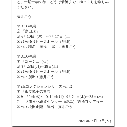
と。一期一会の旅、どうぞ最後までごゆっくりお楽しみ
ください。
藤井ごう
① ACO沖縄
② 「島口説」
③ 6月10日（木）～7月17日（土）
④ ひめゆりピースホール（沖縄）
⑤ 作：謝名元慶福 演出：藤井ごう
① ACO沖縄
② 「ゴーシュ（仮）」
③ 8月23日(月)～28日(土)
④ ひめゆりピースホール（沖縄）
⑤ 作・演出：藤井ごう
① alaコレクションシリーズvol.12
② 「紙屋悦子の青春」
③ 9月29日(水)～10月4日(月)/10月21日(木)～28日(木)
④ 可児市文化創造センター（岐阜）/吉祥寺シアター
⑤ 作：松田正隆 演出：藤井ごう
2021年05月13日(木)