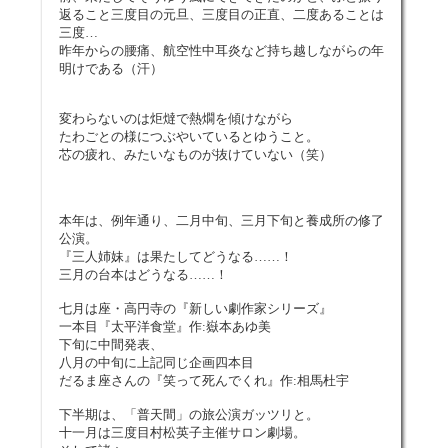
返ること三度目の元旦、三度目の正直、二度あることは
三度…
昨年からの腰痛、航空性中耳炎など持ち越しながらの年
明けである（汗）
変わらないのは炬燵で熱燗を傾けながら
たわごとの様につぶやいているとゆうこと。
芯の疲れ、みたいなものが抜けていない（笑）
本年は、例年通り、二月中旬、三月下旬と養成所の修了
公演。
『三人姉妹』は果たしてどうなる……！
三月の台本はどうなる……！
七月は座・高円寺の『新しい劇作家シリーズ』
一本目『太平洋食堂』作:嶽本あゆ美
下旬に中間発表、
八月の中旬に上記同じ企画四本目
だるま座さんの『笑って死んでくれ』作:相馬杜宇
下半期は、「普天間」の旅公演ガッツリと。
十一月は三度目村松英子主催サロン劇場。