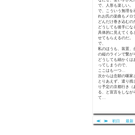
で、人形も楽しい。
で、こういう無理を
れお氏の楽曲もメロ
どんだけ巻き込むの
どうしても後手にな
具体的に見えてくる
せてもらえるのだ。
で、
私のほうも、装置、
の縦のラインで繋が
どうしても細かくは
ってしまうので、
ここはも一つ…
次からは念願の噺家
とりあえず、遣り残
り予定の京都行き（
る、と宣言をしなが
て…
≪
≫
初日
最新