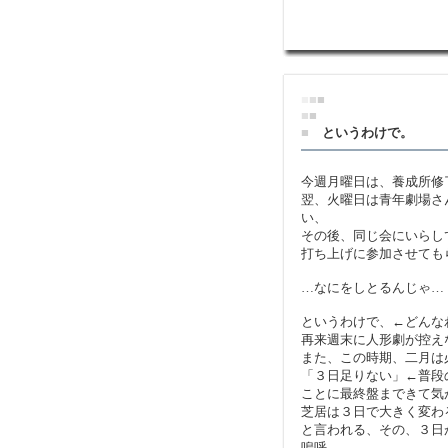
■
■
■
■
■
■
というわけで。
今週月曜日は、養成所修
翌、火曜日は青年劇場さ
い、
その後、同じ会にいらし
打ち上げに参加させても
…なにをしとるんじゃ…
というわけで、←どんな
再来週末に人形劇が控え
また、この時期、二月は
「３日足りない」←普段
ことに最終盤まできて気
芝居は３日で大きく変わ
と言われる、その、３日
嗚呼。。。