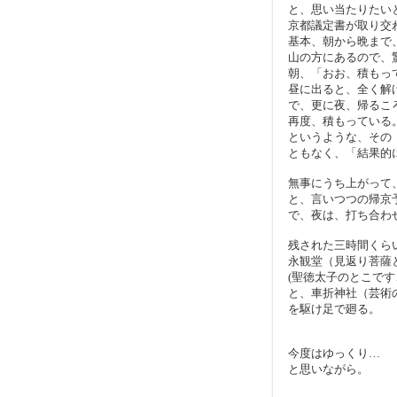
と、思い当たりたい
京都議定書が取り交
基本、朝から晩まで
山の方にあるので、
朝、「おお、積もっ
昼に出ると、全く解
で、更に夜、帰るこ
再度、積もっている
というような、その
ともなく、「結果的
無事にうち上がって
と、言いつつの帰京
で、夜は、打ち合わ
残された三時間くら
永観堂（見返り菩薩
(聖徳太子のとこで
と、車折神社（芸術
を駆け足で廻る。
今度はゆっくり…
と思いながら。