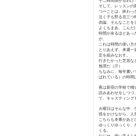
十二時間掛かるわけ
そして、レッスンの
つーことは、終わっ
泣く子も黙る丑三つ
勿論、そんなことを
よくもまあ、こんだ
時間が余るほどあっ
が、
これは時間の使い方
とりあえず、来週一
定を組みなおす。
行きたかった芝居な
無理だ（汗）
ちなみに、毎年書い
ばれている）の時間
夜は新宿の学校で稽
読みあわせをしつつ
て、キャスティング
火曜日はそんな中、
惑をかけながら、人
こちらも本番があと
ゆっくりゆっくり、
くる。
なにせ、使い手さん