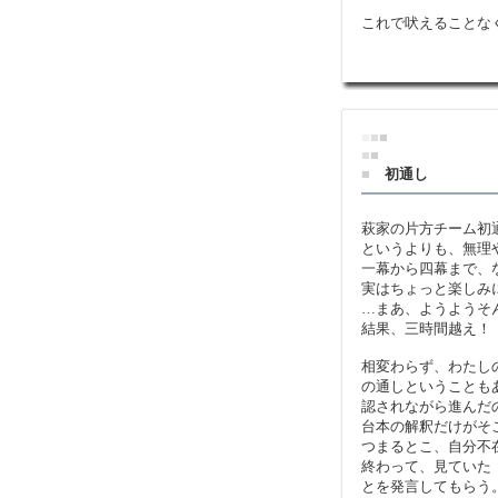
これで吠えることな
■
■
■
■
■
■
初通し
萩家の片方チーム初
というよりも、無理
一幕から四幕まで、
実はちょっと楽しみ
…まあ、ようようそ
結果、三時間越え！
相変わらず、わたし
の通しということも
認されながら進んだ
台本の解釈だけがそ
つまるとこ、自分不
終わって、見ていた
とを発言してもらう