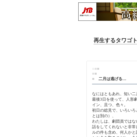
再生するタワゴトve
■
■
■
■
■
■
二月は逃げる…
なにはともあれ、短い二
最後3日を使って、人形
イン、且つ、色々。
初日の総見で、いろいろ
とは別の）、
わたしは、劇団員ではな
話をしてくれないと非常
ルの件も含め、何人かと