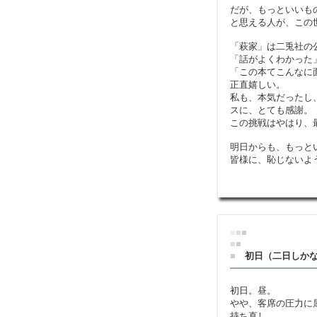
だが、もっといいも
と思える人が、この
「萩家」は二兎社の
「話がよくわかった
「この本てこんなに
正直嬉しい。
私も、本気だったし
スに、とても感謝。
この挑戦はやはり、
明日からも、もっと
皆様に、恥じないよ
■
■
■
■
■
■
初日（二日しか
初日。昼。
やや、客席の圧力に
持ち直し、