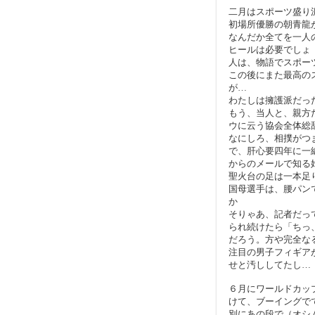
二月はスポーツ盛り
初場所優勝の朝青龍
なんだか全てを一人
ヒールは必要でしょ
人は、物語でスポー
この後にまた最高の
が…
わたしは擁護派だっ
もう、当人と、親方
ウに云う協会全体総
なにしろ、相撲がつ
で、肝心要四年に一
からのメールで知る
聖火台の足は一本足
国母選手は、腰パン
か
そりゃあ、記者だっ
られ続けたら「ちっ
だろう。方や完全な
注目の男子フィギア
せと汚ししてたし…
６月にワールドカッ
けて、ブーイングで
別にあの段で（オシ