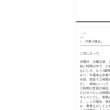
■
■
■
■
■
■
バタバタと。
二月に入って、
月曜日、火曜日昼、
短い時間の中で、ど
なにしろ、もう3週
かつ、今週末は京都
今回、現状で三時間
ど）、単純にいって
三時間の芝居の場合
だけダメだしの時間
キャストだし、単順
と、←この場合、休
か、着替えのことと