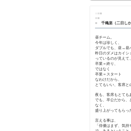
■
■
■
■
■
■
千穐楽（二日し
昼チーム。
今年は珍しく、
ダブルでも、昼→昼
昨日のダメはカイシ
っているのが見えて
卒業＝終り、
ではなく
卒業＝スタート
なわけだから、
とてもいい、客席と
夜も、客席もとても
でも、卒公だから、
なく、
盛り上がってもらっ
言える事は、
「俳優はまず、気持
で、あるということ