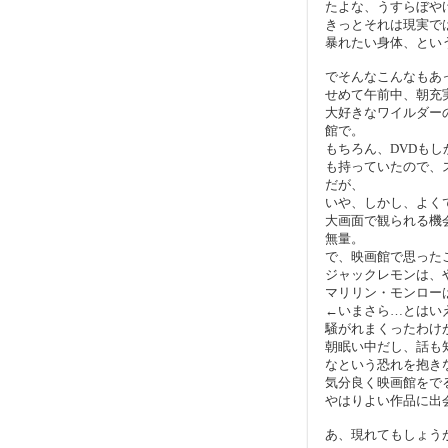
たよな、うすらぼや
きっとそれは現実で
暴れたい身体、とい
でそんなこんなもあ
せめて午前中、朝充
大好きなワイルダー
館で。
もちろん、DVDも
も持っていたので、
だが、
いや、しかし、よく
大画面で観られる機
無量。
で、映画館で思った
ジャックレモンは、
マリリン・モンロー
←いまさら…とはい
騒がれまくったわけ
朝眠い中だし、話も
なという恐れを抱き
気分良く映画館をで
やはりよい作品に出
あ、現れてもしょう