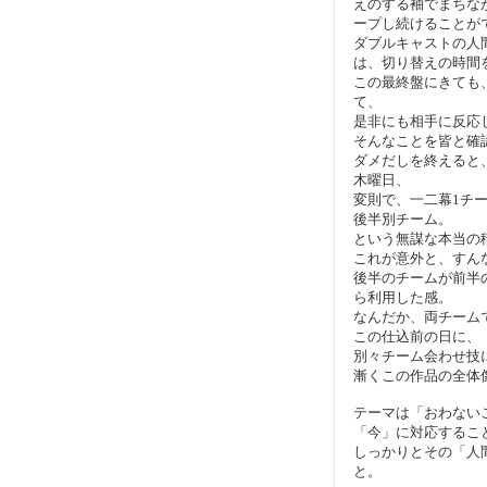
えのする袖でまちな
ープし続けることが
ダブルキャストの人
は、切り替えの時間
この最終盤にきても
て、
是非にも相手に反応
そんなことを皆と確
ダメだしを終えると
木曜日、
変則で、一二幕1チ
後半別チーム。
という無謀な本当の
これが意外と、すん
後半のチームが前半
ら利用した感。
なんだか、両チーム
この仕込前の日に、
別々チーム会わせ技
漸くこの作品の全体
テーマは「おわない
「今」に対応するこ
しっかりとその「人
と。