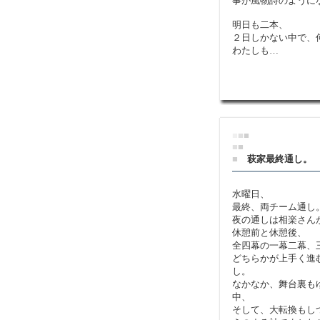
事が風物詩のように
明日も二本、
２日しかない中で、
わたしも…
■
■
■
■
■
■
萩家最終通し。
水曜日、
最終、両チーム通し
夜の通しは相楽さん
休憩前と休憩後、
全四幕の一幕二幕、
どちらかが上手く進
し。
なかなか、舞台裏も
中、
そして、大転換もし