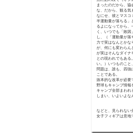
まったのだから、協
な、だから、観る気
なにせ、彼とマスコ
半運動量が落ちる」
るよになってから、
く、いつでも「敗因
し、（「運動量が落
力で実はなんとかな
が、何にも変わらん
が実はそんなダイナ
との現われでもある
い。）いつものこと
問題は、誰も、四強
ことである。
抜本的な改革が必要
野球もキャンプ情報
キャンプ全部まわれ
しまい、いよいよな
などと、見られない
女子フィギアは意地