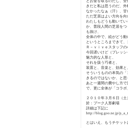
とお金を取るのだし、全
きだと私は思うのだ、外
なかったなぁ（汗）、甘
ただ芝居はよい方向を向
わたしもどうも動いてい
か、普段人間の芝居をつ
も抜け、
全体の中で、絵がどう動
というところまできて、
Ｒ－ｖｉｖｅスタッフの
今回遅いけど（プレッシ
魅力的な人形と、
それを扱う巧者と、
装置と、音楽と、効果と
そういうものの本気の「
きるのではないか、と思
あと一週間の費やし方で
で、更に全体が「コラボ
２０１０年３月６日（土
於：プーク人形劇場
詳細は下記に
http://blog.goo.ne.jp/p
とはいえ、もうチケット