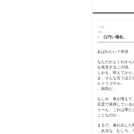
■
■
■
■
■
■
口汚い場合。
あばれたい？年頃
なんだかよくわから
を発見するこの頃。
しかも、吠えてから
ま、そんな言うほど
ヒトリゴチル。
…病気だ…
もしや、車が増えて
言霊で発揮している
うーん、これは果た
ことなのか…
まるで、暴れ出した時
…あるな、むしろ、