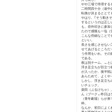
やや三場で停滞する
二時間四十分（途中
転換が決まるととて
やはり、｢そう動き
するというのは正し
も、存外叩きに参加
たので感慨も一塩（
こんな些細なことで
といい。
長さを感じさせない
せてあげるところだ
う作用をいれ、その
である。
夜は別チーム、←と
浮き足立ちが目立つ
が入ったか、後半戦
あらためて、よくや
しかし、浮き足立ち
いチェック。
柴田（ぶるけちゃ）
ん（プーク←昨日は
（青年劇場）らが来
杯。
なんか、初日によく