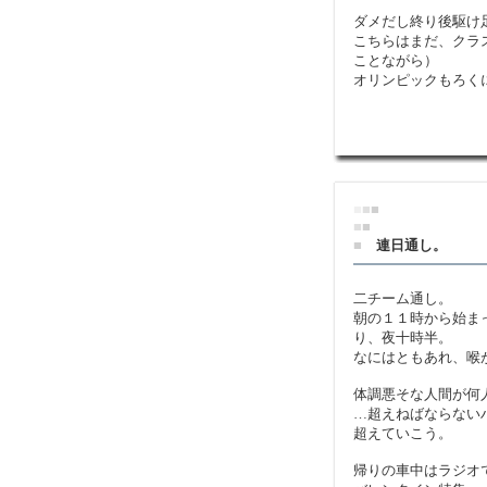
ダメだし終り後駆け
こちらはまだ、クラ
ことながら）
オリンピックもろく
■
■
■
■
■
■
連日通し。
二チーム通し。
朝の１１時から始ま
り、夜十時半。
なにはともあれ、喉
体調悪そな人間が何
…超えねばならない
超えていこう。
帰りの車中はラジオ