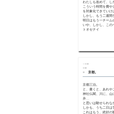
わたしも改めて、し
こういう時間を費や
を対象化できていけ
しかし、もう二週間な
明日はもう一チーム
いや、しかし、この
トオセナイ
■
■
■
■
■
■
京都。
京都三泊。
と、書くと、あれや
神社仏閣、川に、山
弁…
と思いは馳せられな
しかも、うち二日は
これはもう、絶好の