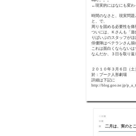
←現実的にはなにも変わ
時間のなさと、現実問題
と、で、
周りを固める必要性を痛
ついには、Ｋさんも「遊
りばいぶのスタッフがほ
俳優陣はベテランさん揃
これは面白くならないは
なんだか、３日を取り返
２０１０年３月６日（土
於：プーク人形劇場
詳細は下記に
http://blog.goo.ne.jp/p
■
■
■
■
■
■
二月は、実のと