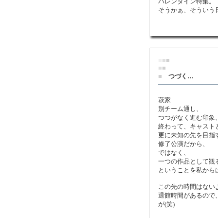
バレンタイン特集。
そうかぁ、そういう
■
■
■
■
■
■
つづく…
萩家
別チーム通し、
つつがなく進む印象
終わって、キャスト
更に未知の先を目指
修了公演だから、
ではなく、
一つの作品として観
ということを私から
この先の時間はない
退館時間があるので
が(笑)